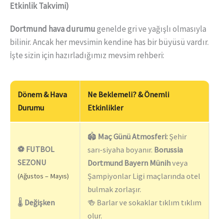
Etkinlik Takvimi)
Dortmund hava durumu
genelde gri ve yağışlı olmasıyla
bilinir. Ancak her mevsimin kendine has bir büyüsü vardır.
İşte sizin için hazırladığımız mevsim rehberi:
Dönem & Hava
Ne Beklemeli? & Önemli
Durumu
Etkinlikler
🏟️
Maç Günü Atmosferi:
Şehir
⚽ FUTBOL
sarı-siyaha boyanır.
Borussia
SEZONU
Dortmund Bayern Münih
veya
Şampiyonlar Ligi maçlarında otel
(Ağustos – Mayıs)
bulmak zorlaşır.
🌡️
Değişken
🍻 Barlar ve sokaklar tıklım tıklım
olur.