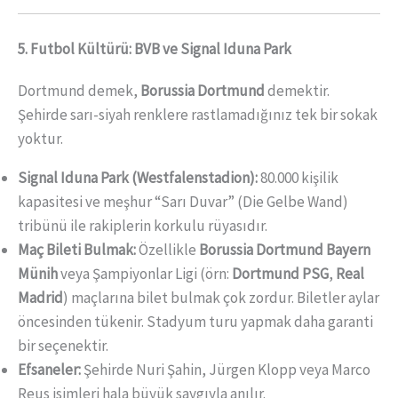
5. Futbol Kültürü: BVB ve Signal Iduna Park
Dortmund demek,
Borussia Dortmund
demektir.
Şehirde sarı-siyah renklere rastlamadığınız tek bir sokak
yoktur.
Signal Iduna Park (Westfalenstadion):
80.000 kişilik
kapasitesi ve meşhur “Sarı Duvar” (Die Gelbe Wand)
tribünü ile rakiplerin korkulu rüyasıdır.
Maç Bileti Bulmak:
Özellikle
Borussia Dortmund Bayern
Münih
veya Şampiyonlar Ligi (örn:
Dortmund PSG
,
Real
Madrid
) maçlarına bilet bulmak çok zordur. Biletler aylar
öncesinden tükenir. Stadyum turu yapmak daha garanti
bir seçenektir.
Efsaneler:
Şehirde Nuri Şahin, Jürgen Klopp veya Marco
Reus isimleri hala büyük saygıyla anılır.