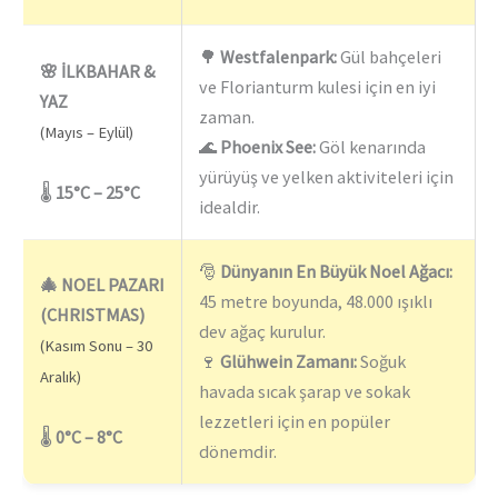
🌳
Westfalenpark:
Gül bahçeleri
🌸 İLKBAHAR &
ve Florianturm kulesi için en iyi
YAZ
zaman.
(Mayıs – Eylül)
🌊
Phoenix See:
Göl kenarında
yürüyüş ve yelken aktiviteleri için
🌡️
15°C – 25°C
idealdir.
🎅
Dünyanın En Büyük Noel Ağacı:
🎄 NOEL PAZARI
45 metre boyunda, 48.000 ışıklı
(CHRISTMAS)
dev ağaç kurulur.
(Kasım Sonu – 30
🍷
Glühwein Zamanı:
Soğuk
Aralık)
havada sıcak şarap ve sokak
lezzetleri için en popüler
🌡️
0°C – 8°C
dönemdir.