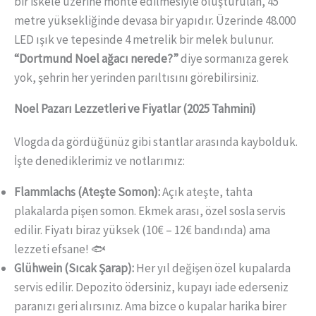
bir iskele üzerine monte edilmesiyle oluşturulan, 45
metre yüksekliğinde devasa bir yapıdır. Üzerinde 48.000
LED ışık ve tepesinde 4 metrelik bir melek bulunur.
“Dortmund Noel ağacı nerede?”
diye sormanıza gerek
yok, şehrin her yerinden parıltısını görebilirsiniz.
Noel Pazarı Lezzetleri ve Fiyatlar (2025 Tahmini)
Vlogda da gördüğünüz gibi stantlar arasında kaybolduk.
İşte denediklerimiz ve notlarımız:
Flammlachs (Ateşte Somon):
Açık ateşte, tahta
plakalarda pişen somon. Ekmek arası, özel sosla servis
edilir. Fiyatı biraz yüksek (10€ – 12€ bandında) ama
lezzeti efsane! 🐟
Glühwein (Sıcak Şarap):
Her yıl değişen özel kupalarda
servis edilir. Depozito ödersiniz, kupayı iade ederseniz
paranızı geri alırsınız. Ama bizce o kupalar harika birer