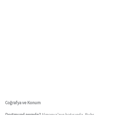
Coğrafya ve Konum
Dortmund nerede?
Almanya’nın batısında, Ruhr