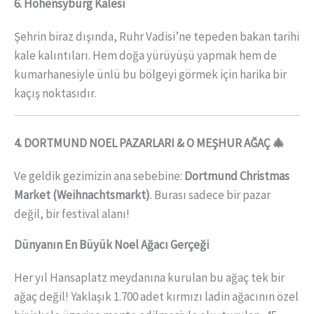
6. Hohensyburg Kalesi
Şehrin biraz dışında, Ruhr Vadisi’ne tepeden bakan tarihi
kale kalıntıları. Hem doğa yürüyüşü yapmak hem de
kumarhanesiyle ünlü bu bölgeyi görmek için harika bir
kaçış noktasıdır.
4. DORTMUND NOEL PAZARLARI & O MEŞHUR AĞAÇ 🎄
Ve geldik gezimizin ana sebebine:
Dortmund Christmas
Market (Weihnachtsmarkt)
. Burası sadece bir pazar
değil, bir festival alanı!
Dünyanın En Büyük Noel Ağacı Gerçeği
Her yıl Hansaplatz meydanına kurulan bu ağaç tek bir
ağaç değil! Yaklaşık 1.700 adet kırmızı ladin ağacının özel