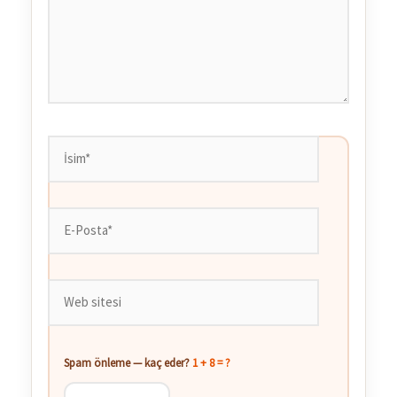
İsim*
E-
Posta*
Web
sitesi
Spam önleme — kaç eder?
1 + 8 = ?