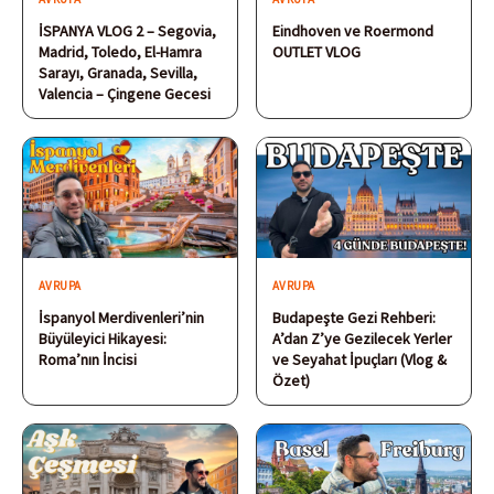
İSPANYA VLOG 2 – Segovia,
Eindhoven ve Roermond
Madrid, Toledo, El-Hamra
OUTLET VLOG
Sarayı, Granada, Sevilla,
Valencia – Çingene Gecesi
AVRUPA
AVRUPA
İspanyol Merdivenleri’nin
Budapeşte Gezi Rehberi:
Büyüleyici Hikayesi:
A’dan Z’ye Gezilecek Yerler
Roma’nın İncisi
ve Seyahat İpuçları (Vlog &
Özet)