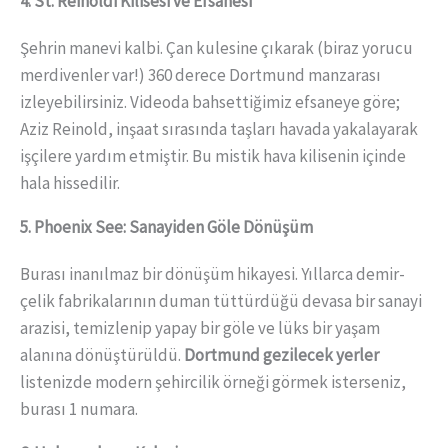
4. St. Reinoldi Kilisesi ve Efsanesi
Şehrin manevi kalbi. Çan kulesine çıkarak (biraz yorucu
merdivenler var!) 360 derece Dortmund manzarası
izleyebilirsiniz. Videoda bahsettiğimiz efsaneye göre;
Aziz Reinold, inşaat sırasında taşları havada yakalayarak
işçilere yardım etmiştir. Bu mistik hava kilisenin içinde
hala hissedilir.
5. Phoenix See: Sanayiden Göle Dönüşüm
Burası inanılmaz bir dönüşüm hikayesi. Yıllarca demir-
çelik fabrikalarının duman tüttürdüğü devasa bir sanayi
arazisi, temizlenip yapay bir göle ve lüks bir yaşam
alanına dönüştürüldü.
Dortmund gezilecek yerler
listenizde modern şehircilik örneği görmek isterseniz,
burası 1 numara.