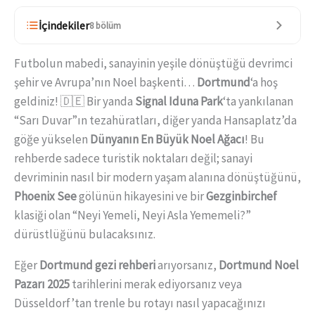
İçindekiler
8 bölüm
Futbolun mabedi, sanayinin yeşile dönüştüğü devrimci
şehir ve Avrupa’nın Noel başkenti…
Dortmund
‘a hoş
geldiniz! 🇩🇪 Bir yanda
Signal Iduna Park
‘ta yankılanan
“Sarı Duvar”ın tezahüratları, diğer yanda Hansaplatz’da
göğe yükselen
Dünyanın En Büyük Noel Ağacı
! Bu
rehberde sadece turistik noktaları değil; sanayi
devriminin nasıl bir modern yaşam alanına dönüştüğünü,
Phoenix See
gölünün hikayesini ve bir
Gezginbirchef
klasiği olan “Neyi Yemeli, Neyi Asla Yememeli?”
dürüstlüğünü bulacaksınız.
Eğer
Dortmund gezi rehberi
arıyorsanız,
Dortmund Noel
Pazarı 2025
tarihlerini merak ediyorsanız veya
Düsseldorf’tan trenle bu rotayı nasıl yapacağınızı