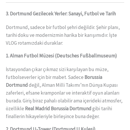
3. Dortmund Gezilecek Yerler: Sanayi, Futbol ve Tarih
Dortmund, sadece bir futbol şehri değildir. Şehir planı,
tarihi doku ve modernizmin harika bir karışımıdır. İşte
VLOG rotamızdaki duraklar:
1. Alman Futbol Müzesi (Deutsches Fußballmuseum)
İstasyondan çıkar çıkmaz sizi karşılayan bu müze,
futbolseverler için bir mabet. Sadece
Borussia
Dortmund
değil, Alman Milli Takımı’nın Dünya Kupası
zaferleri, efsane kramponlar ve interaktif oyun alanları
burada. Giriş biraz pahalı olabilir ama içerideki atmosfer,
özellikle
Real Madrid Borussia Dortmund
gibi tarihi
finallerin hikayeleriyle birleşince buna değer.
2. Dortmund U-Tower (Dortmund U Kulesi)