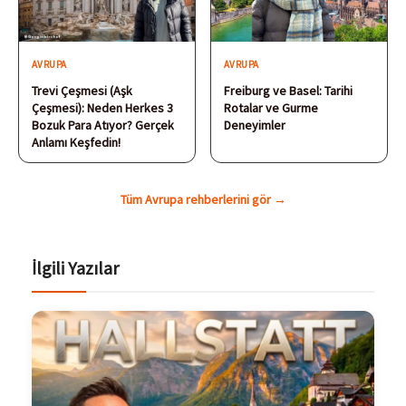
AVRUPA
AVRUPA
Trevi Çeşmesi (Aşk
Freiburg ve Basel: Tarihi
Çeşmesi): Neden Herkes 3
Rotalar ve Gurme
Bozuk Para Atıyor? Gerçek
Deneyimler
Anlamı Keşfedin!
Tüm Avrupa rehberlerini gör →
İlgili Yazılar