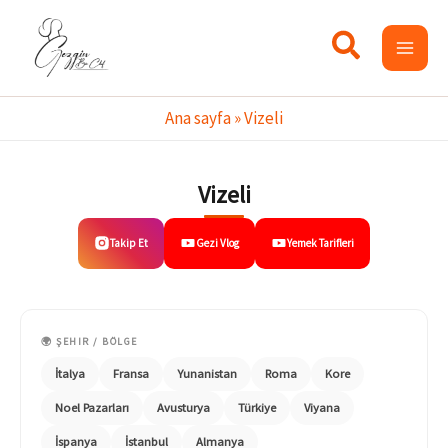
İçeriğe
atla
Ana sayfa
»
Vizeli
Vizeli
Takip Et
Gezi Vlog
Yemek Tarifleri
🌍 ŞEHIR / BÖLGE
İtalya
Fransa
Yunanistan
Roma
Kore
Noel Pazarları
Avusturya
Türkiye
Viyana
İspanya
İstanbul
Almanya