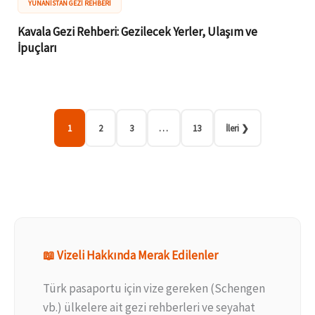
YUNANISTAN GEZI REHBERI
Kavala Gezi Rehberi: Gezilecek Yerler, Ulaşım ve
İpuçları
1
2
3
…
13
İleri ❯
📖 Vizeli Hakkında Merak Edilenler
Türk pasaportu için vize gereken (Schengen
vb.) ülkelere ait gezi rehberleri ve seyahat