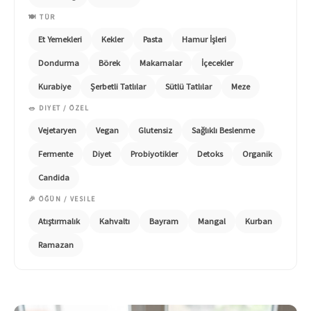
🍽️ TÜR
Et Yemekleri
Kekler
Pasta
Hamur İşleri
Dondurma
Börek
Makarnalar
İçecekler
Kurabiye
Şerbetli Tatlılar
Sütlü Tatlılar
Meze
🥗 DIYET / ÖZEL
Vejetaryen
Vegan
Glutensiz
Sağlıklı Beslenme
Fermente
Diyet
Probiyotikler
Detoks
Organik
Candida
🎉 ÖĞÜN / VESILE
Atıştırmalık
Kahvaltı
Bayram
Mangal
Kurban
Ramazan