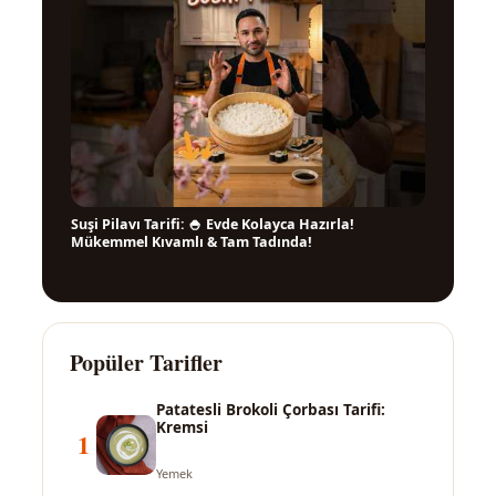
Suşi Pilavı Tarifi: 🍚 Evde Kolayca Hazırla!
▶
Mükemmel Kıvamlı & Tam Tadında!
Popüler Tarifler
Patatesli Brokoli Çorbası Tarifi:
Kremsi
1
Yemek