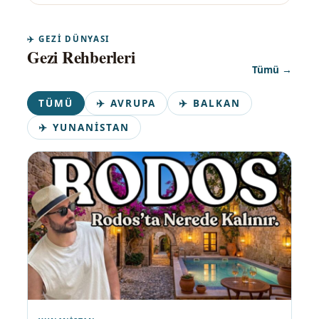
✈️ GEZI DÜNYASI
Gezi Rehberleri
Tümü →
TÜMÜ
✈️ AVRUPA
✈️ BALKAN
✈️ YUNANISTAN