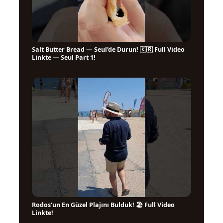
Salt Butter Bread — Seul'de Durun! 🇰🇷 Full Video
▶
Linkte — Seul Part 1!
Rodos'un En Güzel Plajını Bulduk! 🏖️ Full Video
▶
Linkte!