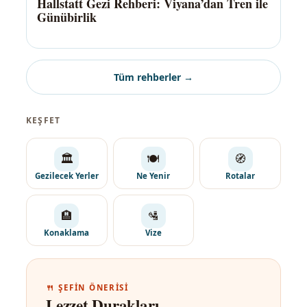
Hallstatt Gezi Rehberi: Viyana’dan Tren ile
Günübirlik
Tüm rehberler →
KEŞFET
🏛️
🍽️
🧭
Gezilecek Yerler
Ne Yenir
Rotalar
🏨
🛂
Konaklama
Vize
🍴 ŞEFIN ÖNERISI
Lezzet Durakları