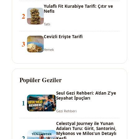
Yulaflı Fit Kurabiye Tarifi: Çıtır ve
Nefis
2
Tatlı
Cevizli Erişte Tarifi
3
Yemek
Popüler Geziler
Seul Gezi Rehberi: A’dan Z’ye
Seyahat İpuçları
1
Gezi Rehberi
Celestyal Journey ile Yunan
Adaları Turu: Girit, Santorini,
Mykonos ve Milos’un Detaylı
2
Keşfi