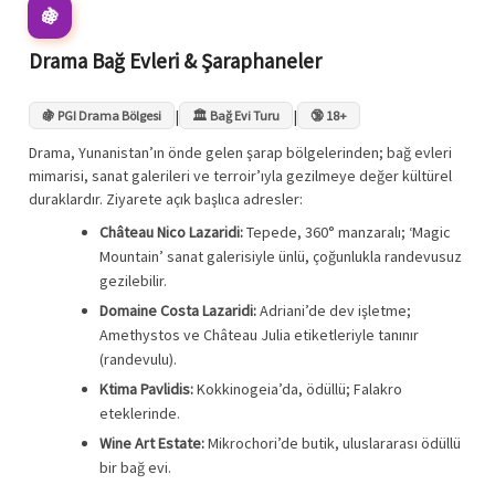
🍇
Drama Bağ Evleri & Şaraphaneler
|
|
🍇 PGI Drama Bölgesi
🏛️ Bağ Evi Turu
🔞 18+
Drama, Yunanistan’ın önde gelen şarap bölgelerinden; bağ evleri
mimarisi, sanat galerileri ve terroir’ıyla gezilmeye değer kültürel
duraklardır. Ziyarete açık başlıca adresler:
Château Nico Lazaridi:
Tepede, 360° manzaralı; ‘Magic
Mountain’ sanat galerisiyle ünlü, çoğunlukla randevusuz
gezilebilir.
Domaine Costa Lazaridi:
Adriani’de dev işletme;
Amethystos ve Château Julia etiketleriyle tanınır
(randevulu).
Ktima Pavlidis:
Kokkinogeia’da, ödüllü; Falakro
eteklerinde.
Wine Art Estate:
Mikrochori’de butik, uluslararası ödüllü
bir bağ evi.