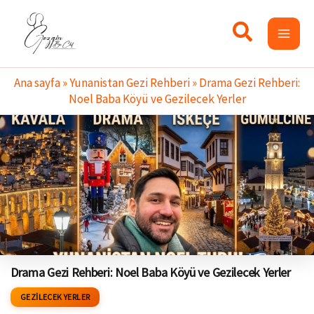
İçeriğe
atla
Ana sayfa
»
Yunanistan Gezi Rehberi
»
Drama Gezi Rehberi:
Noel Baba Köyü ve Gezilecek Yerler
Drama Gezi Rehberi: Noel Baba Köyü ve Gezilecek Yerler
GEZILECEK YERLER