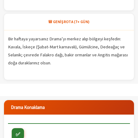
🎒 GENIŞ ROTA (7+ GÜN)
Bir haftaya yayarsanız Drama’yı merkez alıp bölgeyi keşfedin:
Kavala, İskeçe (Şubat-Mart karnavalı), Gümülcine, Dedeağaç ve
Selanik; çevrede Falakro dağı, bakir ormanlar ve Angitis mağarası
doğa duraklarınız olsun.
Drama Konaklama
✅