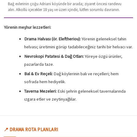
Bağ evlerinin çoğu Adriani köyünde bir arada; ziyaret öncesi randevu
alın. Alkollü içecekler 18 yaş ve üzeri içindir, lütfen sorumlu davranın.
Yörenin meşhur lezzetleri:
Drama Halvası (ör. Eleftheriou):
Yörenin geleneksel tahin
helvası; üretimini görüp tadabileceğiniz tarihi bir helvacı var.
Nevrokopi Patatesi & Dağ Otları:
Yöreye özgü ürünler,
pazarlarda taze.
Bal & Ev Reçeli:
Dağ köylerinin balı ve reçelleri; hem
sofrada hem hediyelik.
Taverna Mezeleri:
Eski şehrin geleneksel tavernalarında
ızgara etler ve zeytinyağlılar.
📍 DRAMA ROTA PLANLARI