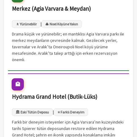
Merkez (Agia Varvara & Meydan)
|
🚶 Yürünebilir
🎄 Noel Köyüne Yakın
Drama küçük ve yürünebilir; en mantıklısı Agia Varvara parkı ile
merkez meydanların çevresinde kalmak. Gezilecek yerler,
tavernalar ve Aralık’ta Oneiroupoli Noel köyü yürüme
mesafesinde. Aralık’ta talep arttığı için erken rezervasyon
önemli.
🏨
Hydrama Grand Hotel (Butik-Lüks)
|
🏛️ Eski Tütün Deposu
⭐ Farklı Deneyim
Farklı bir deneyim isteyenler için Agia Varvara’nın kuzeyindeki
tarihi Spierer tütün deposundan restore edilen Hydrama
Grand Hotel; şehrin en ikonik yapısında konaklama imkânı