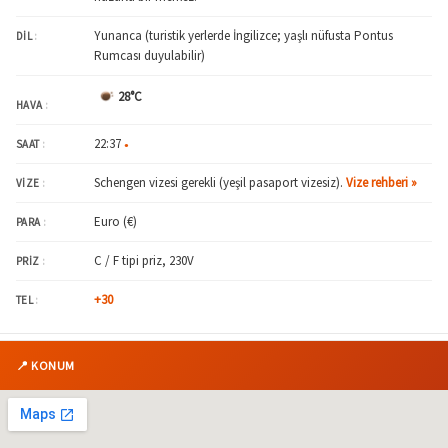
Yunanca (turistik yerlerde İngilizce; yaşlı nüfusta Pontus
DIL
:
Rumcası duyulabilir)
28°C
HAVA
:
22:37
SAAT
:
●
Schengen vizesi gerekli (yeşil pasaport vizesiz).
Vize rehberi »
VIZE
:
Euro (€)
PARA
:
C / F tipi priz, 230V
PRIZ
:
+30
TEL
:
📍 KONUM