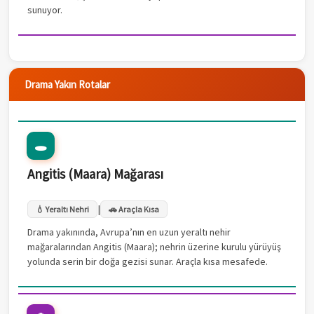
sunuyor.
Drama Yakın Rotalar
🕳️
Angitis (Maara) Mağarası
|
💧 Yeraltı Nehri
🚗 Araçla Kısa
Drama yakınında, Avrupa’nın en uzun yeraltı nehir
mağaralarından Angitis (Maara); nehrin üzerine kurulu yürüyüş
yolunda serin bir doğa gezisi sunar. Araçla kısa mesafede.