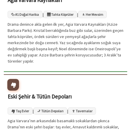
|
|
🦆 #1 Doğal Harika
🌉 Tahta Köprüler
🚶 Her Mevsim
Drama denince akla gelen ilk yer, Agia Varvara Kaynakları (Azize
Barbara Parkı). Kristal berraklığında buz gibi sular, üzerinden geçen
tahta köprüler, ördek sürüleri ve yemyeşil ağaçlarla şehir
merkezinde bir doğa cenneti. Yaz sıcağında ayaklarını soğuk suya
değdirmek başlı başına keyif; Noel döneminde ise Oneiroupoli’ye
ev sahipliği yapar. Azize Barbara şehrin koruyucusudur; 3 Aralık’ta
törenler yapılır.
🏘️
Eski Şehir & Tütün Depoları
|
|
🏘️ Taş Evler
🚬 Tütün Depoları
🍷 Tavernalar
Agia Varvara’nın arkasındaki basamaklı sokaklardan çıkınca
Drama’nın eski şehri başlar: taş evler, Arnavut kaldırımlı sokaklar,