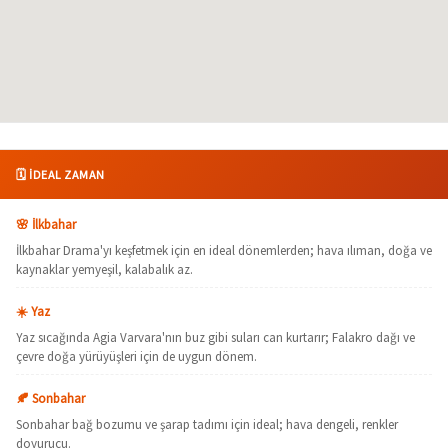
🗓️ İDEAL ZAMAN
🌸 İlkbahar
İlkbahar Drama'yı keşfetmek için en ideal dönemlerden; hava ılıman, doğa ve
kaynaklar yemyeşil, kalabalık az.
☀️ Yaz
Yaz sıcağında Agia Varvara'nın buz gibi suları can kurtarır; Falakro dağı ve
çevre doğa yürüyüşleri için de uygun dönem.
🍂 Sonbahar
Sonbahar bağ bozumu ve şarap tadımı için ideal; hava dengeli, renkler
doyurucu.