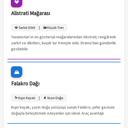
💎
Alistrati Mağarası
|
💎 Sarkıt-Dikit
🚂 Küçük Tren
Yunanistan’ın en gösterişli mağaralarından Alistrati; rengârenk
sarkıt ve dikitleri, küçük tur treniyle ünlü. Drama’dan günübirlik
gezilebilir.
🏔️
Falakro Dağı
|
⛷️ Kışın Kayak
🌲 Yazın Doğa
Kışın kayak, yazın doğa yürüyüşü sunan Falakro; şehir gezisini
doğayla birleştirmek isteyenler için ideal. Araç avantajlı.