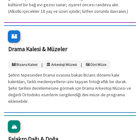
kültürel bir bağ evi gezisi sunar; ziyaret öncesi randevu alın.
(Alkollü içecekler 18 yaş ve üzeri içindir; lütfen sorumlu davranın.)
🏰
Drama Kalesi & Müzeler
|
|
🏰 Bizans Kalesi
🏛️ Arkeoloji Müzesi
🖼️ Dini Müze
Şehrin tepesinden Drama ovasına bakan Bizans dönemi kale
kalıntıları, farklı medeniyetlerin izini taşıyan fotoğraflık bir durak.
Şehir tarihini derinlemesine görmek için Drama Arkeoloji Müzesi ve
değerli Ortodoks eserlerin sergilendiği dini müze de programa
eklenebilir.
🏔️
Falakro Dağı & Doğa