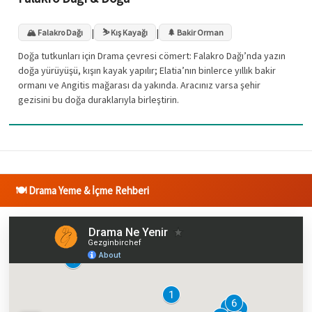
|
|
🏔️ Falakro Dağı
⛷️ Kış Kayağı
🌲 Bakir Orman
Doğa tutkunları için Drama çevresi cömert: Falakro Dağı’nda yazın
doğa yürüyüşü, kışın kayak yapılır; Elatia’nın binlerce yıllık bakir
ormanı ve Angitis mağarası da yakında. Aracınız varsa şehir
gezisini bu doğa duraklarıyla birleştirin.
🍽️ Drama Yeme & İçme Rehberi