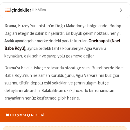
İçindekiler
11 bölüm
Drama
, Kuzey Yunanistan’ın Doğu Makedonya bölgesinde, Rodop
Dağları eteğinde sakin bir şehirdir. En büyük çekim noktası, her yıl
Aralık ayında
şehir merkezindeki parkta kurulan
Oneiroupoli (Noel
Baba Köyü)
; ayrıca ördekli tahta köprüleriyle Agia Varvara
kaynakları, eski şehir ve şarap yolu gezmeye değer.
Drama’yı Kavala-İskeçe rotasında bizzat gezdim. Bu rehberde Noel
Baba Köyü’nün ne zaman kurulduğunu, Agia Varvara’nın buz gibi
sularını, tütün depolu eski sokakları ve şehrin ulaşım-bütçe
detaylarını aktardım. Kalabalıktan uzak, huzurlu bir Yunanistan
arayanların henüz keşfetmediği bir hazine.
🚋 ULAŞIM SEÇENEKLERİ