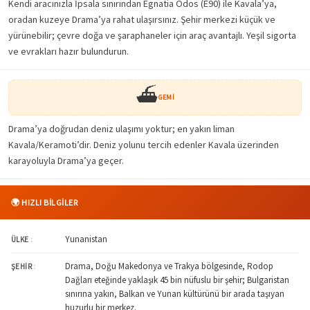
Kendi aracınızla İpsala sınırından Egnatia Odos (E90) ile Kavala’ya,
oradan kuzeye Drama’ya rahat ulaşırsınız. Şehir merkezi küçük ve
yürünebilir; çevre doğa ve şaraphaneler için araç avantajlı. Yeşil sigorta
ve evrakları hazır bulundurun.
⛴️
GEMI
Drama’ya doğrudan deniz ulaşımı yoktur; en yakın liman
Kavala/Keramoti’dir. Deniz yolunu tercih edenler Kavala üzerinden
karayoluyla Drama’ya geçer.
🌍 HIZLI BİLGİLER
Yunanistan
ÜLKE
:
Drama, Doğu Makedonya ve Trakya bölgesinde, Rodop
ŞEHIR
:
Dağları eteğinde yaklaşık 45 bin nüfuslu bir şehir; Bulgaristan
sınırına yakın, Balkan ve Yunan kültürünü bir arada taşıyan
huzurlu bir merkez.