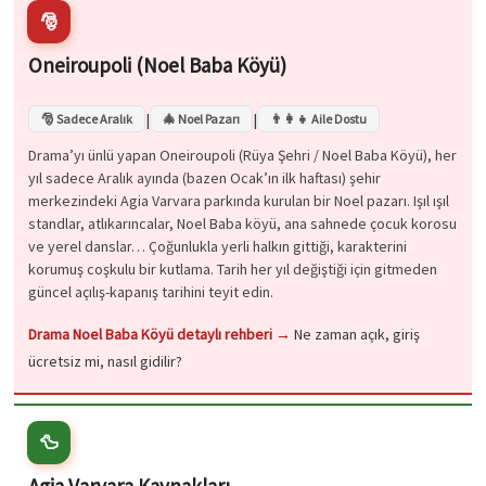
🎅
Oneiroupoli (Noel Baba Köyü)
|
|
🎅 Sadece Aralık
🎄 Noel Pazarı
👨‍👩‍👧 Aile Dostu
Drama’yı ünlü yapan Oneiroupoli (Rüya Şehri / Noel Baba Köyü), her
yıl sadece Aralık ayında (bazen Ocak’ın ilk haftası) şehir
merkezindeki Agia Varvara parkında kurulan bir Noel pazarı. Işıl ışıl
standlar, atlıkarıncalar, Noel Baba köyü, ana sahnede çocuk korosu
ve yerel danslar… Çoğunlukla yerli halkın gittiği, karakterini
korumuş coşkulu bir kutlama. Tarih her yıl değiştiği için gitmeden
güncel açılış-kapanış tarihini teyit edin.
Drama Noel Baba Köyü detaylı rehberi →
Ne zaman açık, giriş
ücretsiz mi, nasıl gidilir?
🦆
Agia Varvara Kaynakları