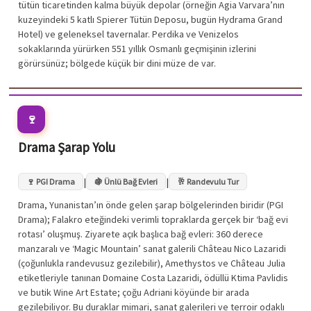
tütün ticaretinden kalma büyük depolar (örneğin Agia Varvara’nın
kuzeyindeki 5 katlı Spierer Tütün Deposu, bugün Hydrama Grand
Hotel) ve geleneksel tavernalar. Perdika ve Venizelos
sokaklarında yürürken 551 yıllık Osmanlı geçmişinin izlerini
görürsünüz; bölgede küçük bir dini müze de var.
🍷
Drama Şarap Yolu
|
|
🍷 PGI Drama
🍇 Ünlü Bağ Evleri
🥂 Randevulu Tur
Drama, Yunanistan’ın önde gelen şarap bölgelerinden biridir (PGI
Drama); Falakro eteğindeki verimli topraklarda gerçek bir ‘bağ evi
rotası’ oluşmuş. Ziyarete açık başlıca bağ evleri: 360 derece
manzaralı ve ‘Magic Mountain’ sanat galerili Château Nico Lazaridi
(çoğunlukla randevusuz gezilebilir), Amethystos ve Château Julia
etiketleriyle tanınan Domaine Costa Lazaridi, ödüllü Ktima Pavlidis
ve butik Wine Art Estate; çoğu Adriani köyünde bir arada
gezilebiliyor. Bu duraklar mimari, sanat galerileri ve terroir odaklı