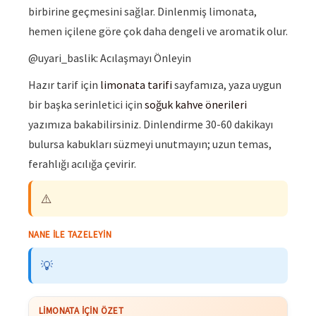
birbirine geçmesini sağlar. Dinlenmiş limonata,
hemen içilene göre çok daha dengeli ve aromatik olur.
@uyari_baslik: Acılaşmayı Önleyin
Hazır tarif için
limonata tarifi
sayfamıza, yaza uygun
bir başka serinletici için
soğuk kahve önerileri
yazımıza bakabilirsiniz. Dinlendirme 30-60 dakikayı
bulursa kabukları süzmeyi unutmayın; uzun temas,
ferahlığı acılığa çevirir.
⚠️
NANE ILE TAZELEYIN
💡
LIMONATA İÇIN ÖZET