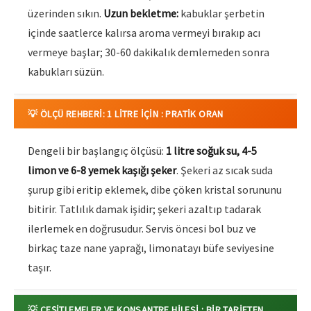
üzerinden sıkın.
Uzun bekletme:
kabuklar şerbetin
içinde saatlerce kalırsa aroma vermeyi bırakıp acı
vermeye başlar; 30-60 dakikalık demlemeden sonra
kabukları süzün.
💡 ÖLÇÜ REHBERI: 1 LITRE İÇIN : PRATIK ORAN
Dengeli bir başlangıç ölçüsü:
1 litre soğuk su, 4-5
limon ve 6-8 yemek kaşığı şeker
. Şekeri az sıcak suda
şurup gibi eritip eklemek, dibe çöken kristal sorununu
bitirir. Tatlılık damak işidir; şekeri azaltıp tadarak
ilerlemek en doğrusudur. Servis öncesi bol buz ve
birkaç taze nane yaprağı, limonatayı büfe seviyesine
taşır.
💡 ÇEŞITLEMELER VE KONSANTRE HILESI : BIR TARIFTEN