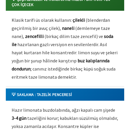
ÇOK İÇECEK
Klasik tarifi üs olarak kullanın:
çilekli
(blenderdan
geçirilmiş bir avuç çilek),
naneli
(demlemeye taze
nane),
zencefilli
(birkaç dilim taze zencefil) ve
soda
ile
hazırlanan gazlı versiyon en sevilenlerdir. Asıl
hayat kurtaran hile konsantredir: limon suyu ve şekeri
yoğun bir şurup hâlinde karıştırıp
buz kalıplarında
dondurun
; canınız istediğinde birkaç küpü soğuk suda
eritmek taze limonata demektir.
💡 SAKLAMA : TAZELIK PENCERESI
Hazır limonata buzdolabında, ağzı kapalı cam şişede
3-4 gün
tazeliğini korur; kabukları süzülmüş olmalıdır,
yoksa zamanla acılaşır. Konsantre küpler ise