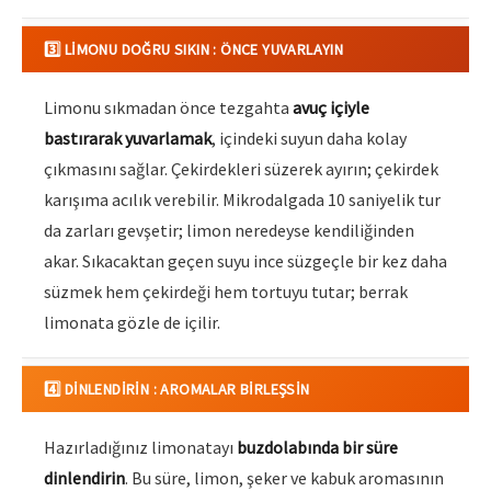
3️⃣ LIMONU DOĞRU SIKIN : ÖNCE YUVARLAYIN
Limonu sıkmadan önce tezgahta
avuç içiyle
bastırarak yuvarlamak
, içindeki suyun daha kolay
çıkmasını sağlar. Çekirdekleri süzerek ayırın; çekirdek
karışıma acılık verebilir. Mikrodalgada 10 saniyelik tur
da zarları gevşetir; limon neredeyse kendiliğinden
akar. Sıkacaktan geçen suyu ince süzgeçle bir kez daha
süzmek hem çekirdeği hem tortuyu tutar; berrak
limonata gözle de içilir.
4️⃣ DINLENDIRIN : AROMALAR BIRLEŞSIN
Hazırladığınız limonatayı
buzdolabında bir süre
dinlendirin
. Bu süre, limon, şeker ve kabuk aromasının