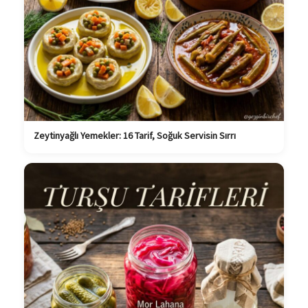
Zeytinyağlı Yemekler: 16 Tarif, Soğuk Servisin Sırrı