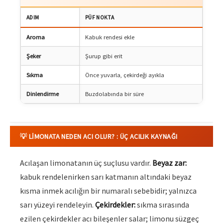
ADIM
PÜF NOKTA
Aroma
Kabuk rendesi ekle
Şeker
Şurup gibi erit
Sıkma
Önce yuvarla, çekirdeği ayıkla
Dinlendirme
Buzdolabında bir süre
💡 LIMONATA NEDEN ACI OLUR? : ÜÇ ACILIK KAYNAĞI
Acılaşan limonatanın üç suçlusu vardır.
Beyaz zar:
kabuk rendelenirken sarı katmanın altındaki beyaz
kısma inmek acılığın bir numaralı sebebidir; yalnızca
sarı yüzeyi rendeleyin.
Çekirdekler:
sıkma sırasında
ezilen çekirdekler acı bileşenler salar; limonu süzgeç