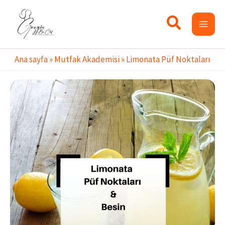
İçeriğe
atla
Ana sayfa
»
Mutfak Akademisi
»
Limonata Püf Noktaları