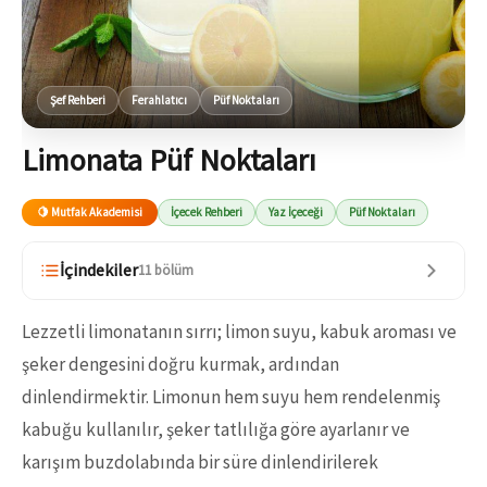
Şef Rehberi
Ferahlatıcı
Püf Noktaları
Limonata Püf Noktaları
🍋 Mutfak Akademisi
İçecek Rehberi
Yaz İçeceği
Püf Noktaları
İçindekiler
11 bölüm
Lezzetli limonatanın sırrı; limon suyu, kabuk aroması ve
şeker dengesini doğru kurmak, ardından
dinlendirmektir. Limonun hem suyu hem rendelenmiş
kabuğu kullanılır, şeker tatlılığa göre ayarlanır ve
karışım buzdolabında bir süre dinlendirilerek