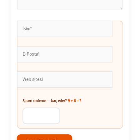
İsim*
E-
Posta*
Web
sitesi
Spam önleme — kaç eder?
9 + 6 = ?