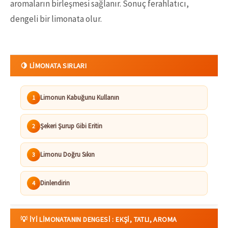
aromaların birleşmesi sağlanır. Sonuç ferahlatıcı,
dengeli bir limonata olur.
🍋 LIMONATA SIRLARI
Limonun Kabuğunu Kullanın
1
Şekeri Şurup Gibi Eritin
2
Limonu Doğru Sıkın
3
Dinlendirin
4
💡 İYI LIMONATANIN DENGESI : EKŞI, TATLI, AROMA