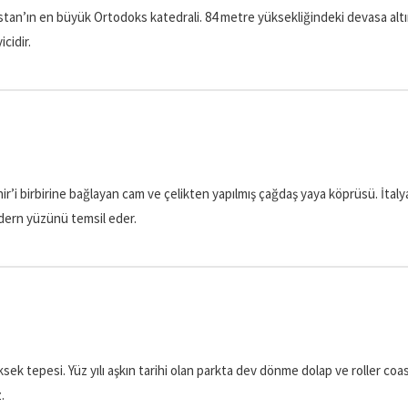
cistan’ın en büyük Ortodoks katedrali. 84 metre yüksekliğindeki devasa al
cidir.
hir’i birbirine bağlayan cam ve çelikten yapılmış çağdaş yaya köprüsü. İta
odern yüzünü temsil eder.
ek tepesi. Yüz yılı aşkın tarihi olan parkta dev dönme dolap ve roller coas
.