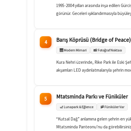
1995-2004 yılları arasında inşa edilen Gür
görünür. Geceleri ışıklandırmasıyla büyüleyi
Barış Köprüsü (Bridge of Peace)
4
🌉 Modern Mimari
📸 Fotoğraf Noktası
Kura Nehri üzerinde, Rike Park ile Eski Şe
akşamları LED aydınlatmalarıyla şehrin m
Mtatsminda Parkı ve Füniküler
5
🎢 Lunapark & Eğlence
🚠 Füniküler Var
“Kutsal Dağ” anlamına gelen şehrin en yüks
Mtatsminda Panteonu’nu da görebilirsiniz