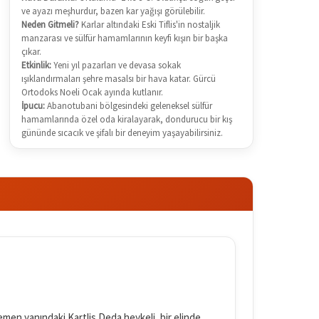
ve ayazı meşhurdur, bazen kar yağışı görülebilir.
Neden Gitmeli?
Karlar altındaki Eski Tiflis'in nostaljik
manzarası ve sülfür hamamlarının keyfi kışın bir başka
çıkar.
Etkinlik:
Yeni yıl pazarları ve devasa sokak
ışıklandırmaları şehre masalsı bir hava katar. Gürcü
Ortodoks Noeli Ocak ayında kutlanır.
İpucu:
Abanotubani bölgesindeki geleneksel sülfür
hamamlarında özel oda kiralayarak, dondurucu bir kış
gününde sıcacık ve şifalı bir deneyim yaşayabilirsiniz.
 Hemen yanındaki Kartlis Deda heykeli, bir elinde