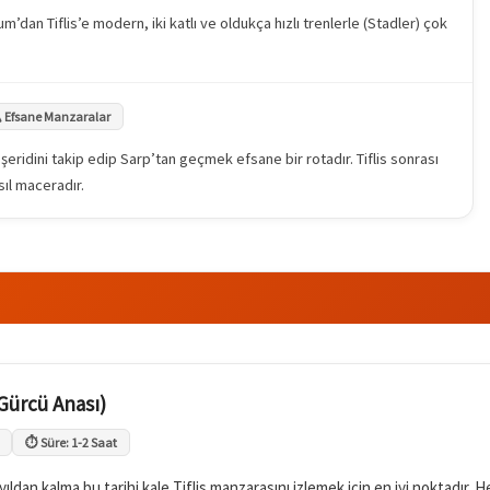
’dan Tiflis’e modern, iki katlı ve oldukça hızlı trenlerle (Stadler) çok
️ Efsane Manzaralar
 şeridini takip edip Sarp’tan geçmek efsane bir rotadır. Tiflis sonrası
sıl maceradır.
(Gürcü Anası)
⏱️ Süre: 1-2 Saat
üzyıldan kalma bu tarihi kale Tiflis manzarasını izlemek için en iyi noktadır.