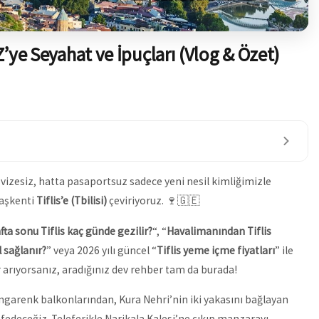
 Z’ye Seyahat ve İpuçları (Vlog & Özet)
vizesiz, hatta pasaportsuz sadece yeni nesil kimliğimizle
başkenti
Tiflis’e (Tbilisi)
çeviriyoruz. 🍷🇬🇪
fta sonu Tiflis kaç günde gezilir?
“, “
Havalimanından Tiflis
 sağlanır?
” veya 2026 yılı güncel “
Tiflis yeme içme fiyatları
” ile
ar arıyorsanız, aradığınız dev rehber tam da burada!
engarenk balkonlarından, Kura Nehri’nin iki yakasını bağlayan
fedeceğiz. Teleferikle Narikala Kalesi’ne çıkıp manzarayı