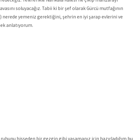
asını soluyacağız. Tabii ki bir şef olarak Gürcü mutfağının
i) nerede yemeniz gerektiğini, şehrin en iyi şarap evlerini ve
tek anlatıyorum.
ıcak ruhunu hisseden bir gezgin gibi yaşamanız için hazırladığım bu