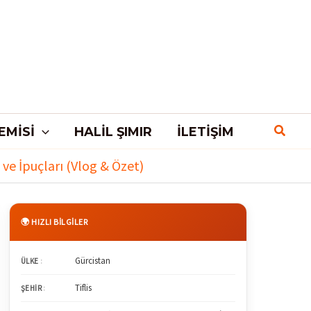
EMISI
HALIL ŞIMIR
İLETIŞIM
t ve İpuçları (Vlog & Özet)
🌍 HIZLI BİLGİLER
Gürcistan
ÜLKE
:
Tiflis
ŞEHIR
: