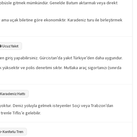
otobüsle gitmek mümkündür. Genelde Batum aktarmalı veya direkt
ama uçak biletine göre ekonomiktir. Karadeniz turu ile birleştirmek
⛽ Ucuz Yakıt
en giriş yapabilirsiniz. Gürcistan’da yakıt Türkiye’den daha uygundur.
 yüksektir ve polis denetimi sıktır. Mutlaka araç sigortanızı (sınırda
 Karadeniz Hattı
ımı yoktur. Deniz yoluyla gelmek isteyenler Soçi veya Trabzon’dan
enle Tiflis’e gelebilir.
✨ Konforlu Tren