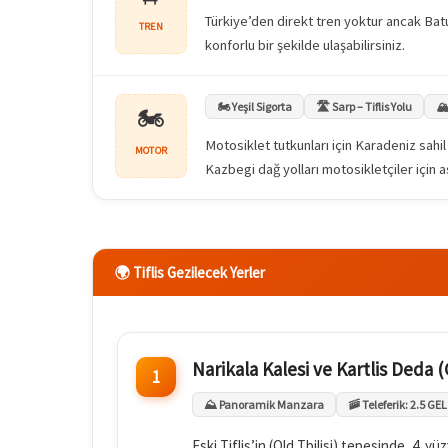
Türkiye’den direkt tren yoktur ancak Batum
TREN
konforlu bir şekilde ulaşabilirsiniz.
🏍️ Yeşil Sigorta
🛣️ Sarp – Tiflis Yolu
🏔
🏍️
Motosiklet tutkunları için Karadeniz sahil
MOTOR
Kazbegi dağ yolları motosikletçiler için a
🌍 Tiflis Gezilecek Yerler
Narikala Kalesi ve Kartlis Deda 
1
⛰️ Panoramik Manzara
🚠 Teleferik: 2.5 GEL
Eski Tiflis’in (Old Tbilisi) tepesinde, 4. y