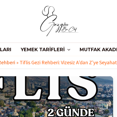
LARI
YEMEK TARIFLERI
MUTFAK AKAD
Rehberi
»
Tiflis Gezi Rehberi: Vizesiz A’dan Z’ye Seyaha