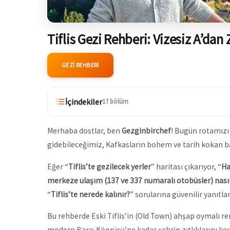
Tiflis Gezi Rehberi: Vizesiz A’dan
GEZI REHBERI
İçindekiler
17 bölüm
Merhaba dostlar, ben
Gezginbirchef
! Bugün rotamızı 
gidebileceğimiz, Kafkasların bohem ve tarih kokan 
Eğer “
Tiflis’te gezilecek yerler
” haritası çıkarıyor, “
Ha
merkeze ulaşım (137 ve 337 numaralı otobüsler) nasıl
“
Tiflis’te nerede kalınır?
” sorularına güvenilir yanıtl
Bu rehberde Eski Tiflis’in (Old Town) ahşap oymalı r
modern Barış Köprüsü’ne kadar şehrin zıtlıklarını keş