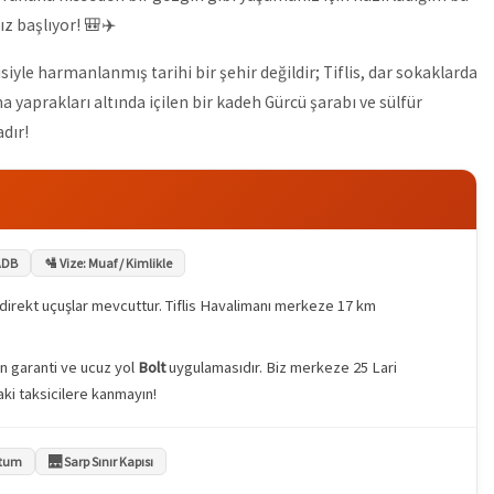
z başlıyor! 🎒✈️
iyle harmanlanmış tarihi bir şehir değildir; Tiflis, dar sokaklarda
 yaprakları altında içilen bir kadeh Gürcü şarabı ve sülfür
dır!
 ADB
🛂 Vize: Muaf / Kimlikle
 direkt uçuşlar mevcuttur. Tiflis Havalimanı merkeze 17 km
n garanti ve ucuz yol
Bolt
uygulamasıdır. Biz merkeze 25 Lari
ki taksicilere kanmayın!
atum
🌉 Sarp Sınır Kapısı