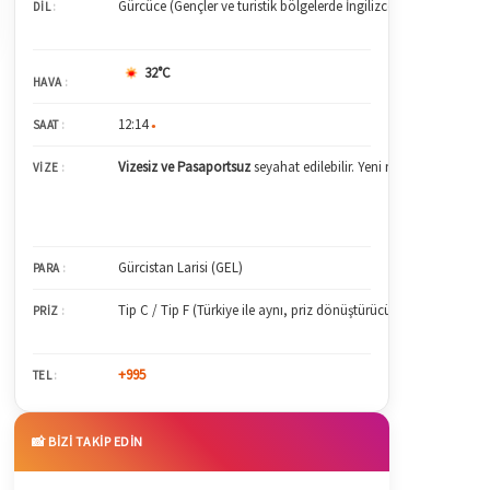
Gürcüce (Gençler ve turistik bölgelerde İngilizce, yaşlı kesimde 
DIL
:
32°C
HAVA
:
12:14
SAAT
:
●
Vizesiz ve Pasaportsuz
seyahat edilebilir. Yeni nesil çipli T.C. kim
VIZE
:
Gürcistan Larisi (GEL)
PARA
:
Tip C / Tip F (Türkiye ile aynı, priz dönüştürücü gerekmez)
PRIZ
:
+995
TEL
:
📸 BİZİ TAKİP EDİN