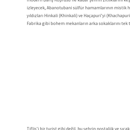
izleyecek, Abanotubani sülfür hamamlarının mistik hav
yıldızları Hinkali (Khinkali) ve Haçapuri’yi (Khachapur
Fabrika gibi bohem mekanların arka sokaklarını tek 
Tiflis’i bir turist gibi değil, bu şehrin nostaljik ve s