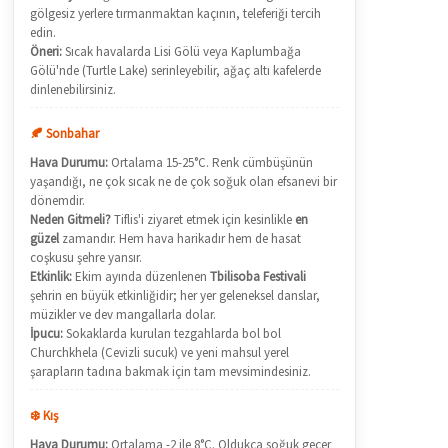
gölgesiz yerlere tırmanmaktan kaçının, teleferiği tercih
edin.
Öneri:
Sıcak havalarda Lisi Gölü veya Kaplumbağa
Gölü'nde (Turtle Lake) serinleyebilir, ağaç altı kafelerde
dinlenebilirsiniz.
🍂 Sonbahar
Hava Durumu:
Ortalama 15-25°C. Renk cümbüşünün
yaşandığı, ne çok sıcak ne de çok soğuk olan efsanevi bir
dönemdir.
Neden Gitmeli?
Tiflis'i ziyaret etmek için kesinlikle
en
güzel
zamandır. Hem hava harikadır hem de hasat
coşkusu şehre yansır.
Etkinlik:
Ekim ayında düzenlenen
Tbilisoba Festivali
şehrin en büyük etkinliğidir; her yer geleneksel danslar,
müzikler ve dev mangallarla dolar.
İpucu:
Sokaklarda kurulan tezgahlarda bol bol
Churchkhela (Cevizli sucuk) ve yeni mahsul yerel
şarapların tadına bakmak için tam mevsimindesiniz.
❄️ Kış
Hava Durumu:
Ortalama -2 ile 8°C. Oldukça soğuk geçer