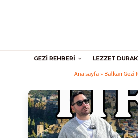
İçeriğe
atla
GEZI REHBERI
LEZZET DURAK
Ana sayfa
»
Balkan Gezi 