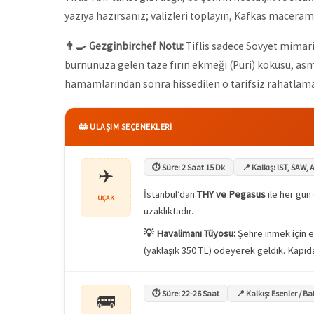
yazıya hazırsanız; valizleri toplayın, Kafkas maceramı
👨‍🍳 Gezginbirchef Notu:
Tiflis sadece Sovyet mimaris
burnunuza gelen taze fırın ekmeği (Puri) kokusu, asma
hamamlarından sonra hissedilen o tarifsiz rahatlama
🚋 ULAŞIM SEÇENEKLERİ
⏱️ Süre: 2 Saat 15 Dk
📍 Kalkış: IST, SAW,
✈️
İstanbul’dan
THY ve Pegasus
ile her gün
UÇAK
uzaklıktadır.
💡 Havalimanı Tüyosu:
Şehre inmek için e
(yaklaşık 350 TL) ödeyerek geldik. Kapıda
⏱️ Süre: 22-26 Saat
📍 Kalkış: Esenler / B
🚌