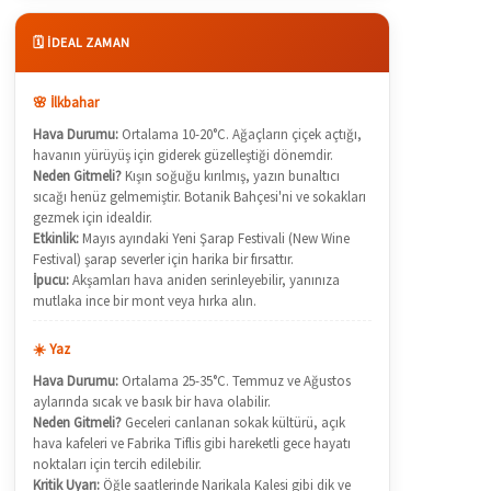
🗓️ İDEAL ZAMAN
🌸 İlkbahar
Hava Durumu:
Ortalama 10-20°C. Ağaçların çiçek açtığı,
havanın yürüyüş için giderek güzelleştiği dönemdir.
Neden Gitmeli?
Kışın soğuğu kırılmış, yazın bunaltıcı
sıcağı henüz gelmemiştir. Botanik Bahçesi'ni ve sokakları
gezmek için idealdir.
Etkinlik:
Mayıs ayındaki Yeni Şarap Festivali (New Wine
Festival) şarap severler için harika bir fırsattır.
İpucu:
Akşamları hava aniden serinleyebilir, yanınıza
mutlaka ince bir mont veya hırka alın.
☀️ Yaz
Hava Durumu:
Ortalama 25-35°C. Temmuz ve Ağustos
aylarında sıcak ve basık bir hava olabilir.
Neden Gitmeli?
Geceleri canlanan sokak kültürü, açık
hava kafeleri ve Fabrika Tiflis gibi hareketli gece hayatı
noktaları için tercih edilebilir.
Kritik Uyarı:
Öğle saatlerinde Narikala Kalesi gibi dik ve