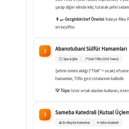
şarap diğer elinde kılıç tutarak şehri selaml
👨‍🍳 Gezginbirchef Önerisi:
Kaleye Rike Pa
en keyiflisi.
Abanotubani Sülfür Hamamları
2
🧖‍♀️ Spa & Şifa
📍 Eski Tiflis (Old Town)
Şehrin ismini aldığı (“Tbili” = sıcak) efsa
hamamlar, Tiflis gezi rotalarının kalbidir.
💡 Tüyo:
İster ortak alanları kullanın, ist
Sameba Katedrali (Kutsal Üçle
3
⛪ En Büyük Katedral
✨ Altın Kubbeli