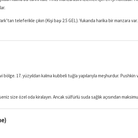
ar.
rk’tan teleferikle çıkın (Kişi başı 2.5 GEL). Yukarıda harika bir manzara v
nevi bölge. 17. yüzyıldan kalma kubbeli tuğla yapılarıyla meşhurdur. Pushkin 
erseniz size özel oda kiralayın. Ancak sülfürlü suda sağlık açısından maks
me)