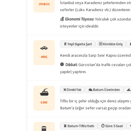
İstanbul veya Karadeniz şehirlerinden 
OTOBÜS
seferler (Lüks Karadeniz vb.) düzenlenir.
💰 Ekonomi Tüyosu:
Yolculuk çok uzundur 
isteyenler için idealdir.
📄 Yeşil Sigorta Şart
🆔 Kimlikle Giriş
🚗
Kendi aracınızla Sarp Sınır Kapısı üzerind
ARAÇ
🛑 Dikkat:
Gürcistan’da trafik cezaları çok
yapılır) yaptırın.
❌ Direkt Yok
🛳️ Batum Üzerinden
🌊
⛴️
Tiflis bir iç şehir olduğu için deniz ulaş
GEMI
Batum’a (eğer sefer varsa) geçip oradan tr
🚆 Batum-Tiflis Hattı
⏱️ Süre: 5 Saat
🚆