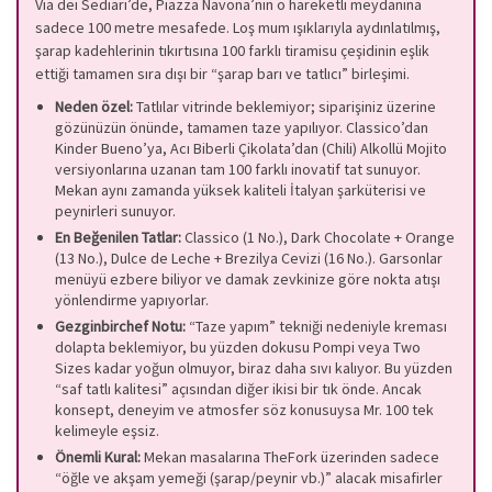
Via dei Sediari’de, Piazza Navona’nın o hareketli meydanına
sadece 100 metre mesafede. Loş mum ışıklarıyla aydınlatılmış,
şarap kadehlerinin tıkırtısına 100 farklı tiramisu çeşidinin eşlik
ettiği tamamen sıra dışı bir “şarap barı ve tatlıcı” birleşimi.
Neden özel:
Tatlılar vitrinde beklemiyor; siparişiniz üzerine
gözünüzün önünde, tamamen taze yapılıyor. Classico’dan
Kinder Bueno’ya, Acı Biberli Çikolata’dan (Chili) Alkollü Mojito
versiyonlarına uzanan tam 100 farklı inovatif tat sunuyor.
Mekan aynı zamanda yüksek kaliteli İtalyan şarküterisi ve
peynirleri sunuyor.
En Beğenilen Tatlar:
Classico (1 No.), Dark Chocolate + Orange
(13 No.), Dulce de Leche + Brezilya Cevizi (16 No.). Garsonlar
menüyü ezbere biliyor ve damak zevkinize göre nokta atışı
yönlendirme yapıyorlar.
Gezginbirchef Notu:
“Taze yapım” tekniği nedeniyle kreması
dolapta beklemiyor, bu yüzden dokusu Pompi veya Two
Sizes kadar yoğun olmuyor, biraz daha sıvı kalıyor. Bu yüzden
“saf tatlı kalitesi” açısından diğer ikisi bir tık önde. Ancak
konsept, deneyim ve atmosfer söz konusuysa Mr. 100 tek
kelimeyle eşsiz.
Önemli Kural:
Mekan masalarına TheFork üzerinden sadece
“öğle ve akşam yemeği (şarap/peynir vb.)” alacak misafirler