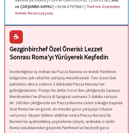
ve ÇARŞAMBA KAPALI
| +39 06 87979667 |
TheFork Üzerinden
Yemek Rezervasyonu
☕
Gezginbirchef Özel Önerisi: Lezzet
Sonrası Roma’yı Yürüyerek Keşfedin
İncelediğimiz üç mekan da Piazza Navona ve ikonik Pantheon
bölgesine çok rahat bir yürüyüş mesafesinde. Two Sizes’dan
paketinizi alınca sadece 2 dakikada Piazza Navona’nın
göbeğindesiniz. Pompi Via della Croce’den çıktığınızda İspanya
Merdivenleri’ne (Piazza di Spagna) varmanız 5 dakika sürüyor.
Mr. 100’den çıktığınızda ise Piazza Navona zaten sokağın başında.
Size Roma’nın en güzel, en masalsı gece yürüyüşü rotasını
veriyoruz: Akşam tatlınızı aldıktan sonra Piazza Navona’da
Bernini’nin aydınlatılmış çeşmelerini izleyin, ardından o tarihi
Roma sokaklarından geçerek Pantheon’un heybetli gece