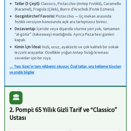
Tatlar (5 Çeşit):
Classico, Pistacchio (Antep Fıstıklı), Caramello
(Karamel), Fragola (Çilek), Burro d’Arachidi (Fıstık Ezmesi).
Gezginbirchef Favorisi:
Pistacchio — Üç mekan arasında
fıstıklı versiyon konusunda açık ara tartışmasız birinci.
Dezavantajı:
İçeride veya dışarıda oturma yeri yok, tamamen
“al-götür” (takeaway) mantığında. Ayrıca Pazartesi günleri
kapalı.
Kimin İçin İdeal:
Hızlı, ucuz, ayaküstü ve çok kaliteli bir sokak
lezzeti arayanlar. Özellikle yoğun Antep fıstığı kreması
sevenler için bir rüya.
→ Two Sizes’ın tam rehberini okuyun: Özel tatlar, sıra bekleme tüyoları
ve pratik bilgiler
🏛️
2. Pompi: 65 Yıllık Gizli Tarif ve “Classico”
Ustası