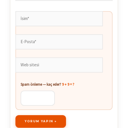
İsim*
E-
Posta*
Web
sitesi
Spam önleme — kaç eder?
9 + 9 = ?