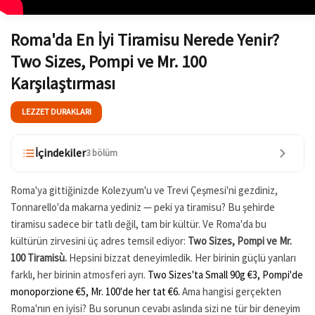
Roma'da En İyi Tiramisu Nerede Yenir?
Two Sizes, Pompi ve Mr. 100
Karşılaştırması
LEZZET DURAKLARI
İçindekiler
3 bölüm
Roma'ya gittiğinizde Kolezyum'u ve Trevi Çeşmesi'ni gezdiniz,
Tonnarello'da makarna yediniz — peki ya tiramisu? Bu şehirde
tiramisu sadece bir tatlı değil, tam bir kültür. Ve Roma'da bu
kültürün zirvesini üç adres temsil ediyor:
Two Sizes, Pompi ve Mr.
100 Tiramisù.
Hepsini bizzat deneyimledik. Her birinin güçlü yanları
farklı, her birinin atmosferi ayrı.
Two Sizes'ta Small 90g €3, Pompi'de
monoporzione €5, Mr. 100'de her tat €6.
Ama hangisi gerçekten
Roma'nın en iyisi? Bu sorunun cevabı aslında sizi ne tür bir deneyim