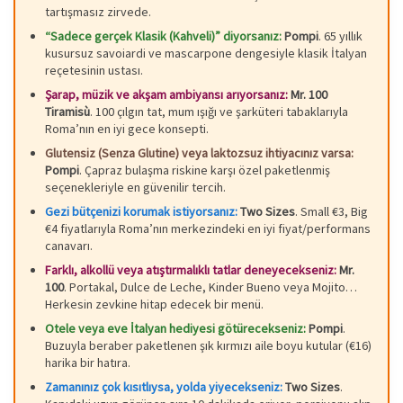
tartışmasız zirvede.
“Sadece gerçek Klasik (Kahveli)” diyorsanız:
Pompi
. 65 yıllık
kusursuz savoiardi ve mascarpone dengesiyle klasik İtalyan
reçetesinin ustası.
Şarap, müzik ve akşam ambiyansı arıyorsanız:
Mr. 100
Tiramisù
. 100 çılgın tat, mum ışığı ve şarküteri tabaklarıyla
Roma’nın en iyi gece konsepti.
Glutensiz (Senza Glutine) veya laktozsuz ihtiyacınız varsa:
Pompi
. Çapraz bulaşma riskine karşı özel paketlenmiş
seçenekleriyle en güvenilir tercih.
Gezi bütçenizi korumak istiyorsanız:
Two Sizes
. Small €3, Big
€4 fiyatlarıyla Roma’nın merkezindeki en iyi fiyat/performans
canavarı.
Farklı, alkollü veya atıştırmalıklı tatlar deneyecekseniz:
Mr.
100
. Portakal, Dulce de Leche, Kinder Bueno veya Mojito…
Herkesin zevkine hitap edecek bir menü.
Otele veya eve İtalyan hediyesi götürecekseniz:
Pompi
.
Buzuyla beraber paketlenen şık kırmızı aile boyu kutular (€16)
harika bir hatıra.
Zamanınız çok kısıtlıysa, yolda yiyecekseniz:
Two Sizes
.