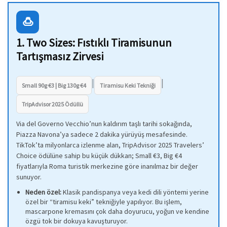
🍮
1. Two Sizes: Fıstıklı Tiramisunun
Tartışmasız Zirvesi
|
|
Small 90g €3 | Big 130g €4
Tiramisu Keki Tekniği
TripAdvisor 2025 Ödüllü
Via del Governo Vecchio’nun kaldırım taşlı tarihi sokağında,
Piazza Navona’ya sadece 2 dakika yürüyüş mesafesinde.
TikTok’ta milyonlarca izlenme alan, TripAdvisor 2025 Travelers’
Choice ödülüne sahip bu küçük dükkan; Small €3, Big €4
fiyatlarıyla Roma turistik merkezine göre inanılmaz bir değer
sunuyor.
Neden özel:
Klasik pandispanya veya kedi dili yöntemi yerine
özel bir “tiramisu keki” tekniğiyle yapılıyor. Bu işlem,
mascarpone kremasını çok daha doyurucu, yoğun ve kendine
özgü tok bir dokuya kavuşturuyor.