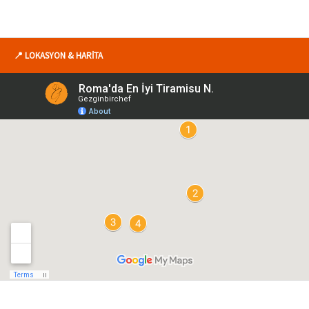
📍 LOKASYON & HARİTA