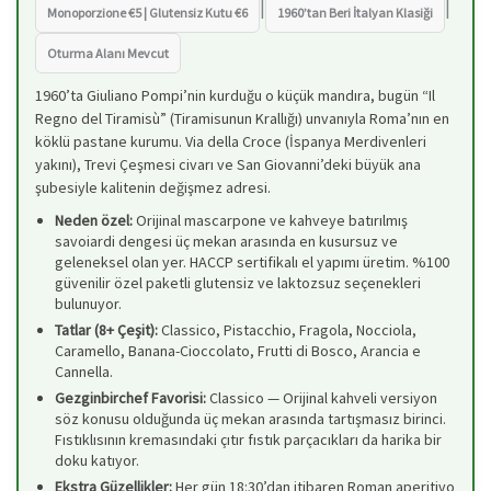
|
|
Monoporzione €5 | Glutensiz Kutu €6
1960’tan Beri İtalyan Klasiği
Oturma Alanı Mevcut
1960’ta Giuliano Pompi’nin kurduğu o küçük mandıra, bugün “Il
Regno del Tiramisù” (Tiramisunun Krallığı) unvanıyla Roma’nın en
köklü pastane kurumu. Via della Croce (İspanya Merdivenleri
yakını), Trevi Çeşmesi civarı ve San Giovanni’deki büyük ana
şubesiyle kalitenin değişmez adresi.
Neden özel:
Orijinal mascarpone ve kahveye batırılmış
savoiardi dengesi üç mekan arasında en kusursuz ve
geleneksel olan yer. HACCP sertifikalı el yapımı üretim. %100
güvenilir özel paketli glutensiz ve laktozsuz seçenekleri
bulunuyor.
Tatlar (8+ Çeşit):
Classico, Pistacchio, Fragola, Nocciola,
Caramello, Banana-Cioccolato, Frutti di Bosco, Arancia e
Cannella.
Gezginbirchef Favorisi:
Classico — Orijinal kahveli versiyon
söz konusu olduğunda üç mekan arasında tartışmasız birinci.
Fıstıklısının kremasındaki çıtır fıstık parçacıkları da harika bir
doku katıyor.
Ekstra Güzellikler:
Her gün 18:30’dan itibaren Roman aperitivo