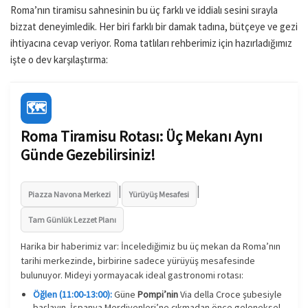
Roma’nın tiramisu sahnesinin bu üç farklı ve iddialı sesini sırayla
bizzat deneyimledik. Her biri farklı bir damak tadına, bütçeye ve gezi
ihtiyacına cevap veriyor. Roma tatlıları rehberimiz için hazırladığımız
işte o dev karşılaştırma:
🗺️
Roma Tiramisu Rotası: Üç Mekanı Aynı
Günde Gezebilirsiniz!
|
|
Piazza Navona Merkezi
Yürüyüş Mesafesi
Tam Günlük Lezzet Planı
Harika bir haberimiz var: İncelediğimiz bu üç mekan da Roma’nın
tarihi merkezinde, birbirine sadece yürüyüş mesafesinde
bulunuyor. Mideyi yormayacak ideal gastronomi rotası:
Öğlen (11:00-13:00):
Güne
Pompi’nin
Via della Croce şubesiyle
başlayın. İspanya Merdivenleri’ne çıkmadan önce geleneksel