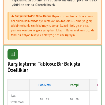
Kapıdaki uzun görünen sıra 10 dakikada eriyor, porsiyonu alıp
yürürken anında tüketebilirsiniz.
🔥 Gezginbirchef’in Nihai Kararı:
Hepsini bizzat test ettik ve inanın
her birinin kalbimizde ayrı bir favori noktası oldu. Roma’ya gidip
tek bir mekanla sınırlı kalmayın. Sokak lezzeti hissi, geleneksel
pastane konforu ve gece şarap barı lüksü… Bu üç mekanın üçü de
farklı bir İtalyan hikayesi anlatıyor, hepsine uğrayın!
📊
Karşılaştırma Tablosu: Bir Bakışta
Özellikler
Two Sizes
Pompi
Mr. 10
Fiyat
€3 – €4
€5 – €6
Sa
Ortalaması