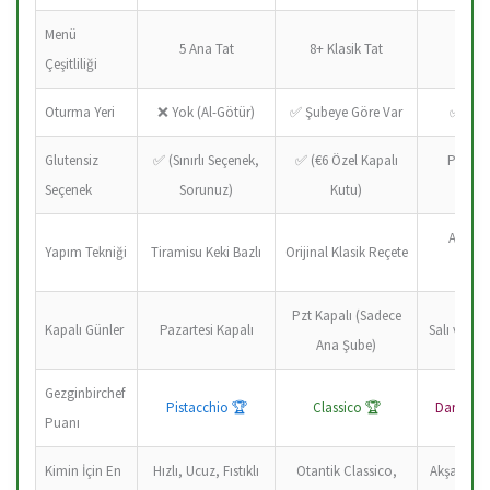
Menü
5 Ana Tat
8+ Klasik Tat
Devas
Çeşitliliği
Oturma Yeri
❌ Yok (Al-Götür)
✅ Şubeye Göre Var
✅ Bar 
Glutensiz
✅ (Sınırlı Seçenek,
✅ (€6 Özel Kapalı
Person
Seçenek
Sorunuz)
Kutu)
Ed
A La M
Yapım Tekniği
Tiramisu Keki Bazlı
Orijinal Klasik Reçete
Si
Pzt Kapalı (Sadece
Kapalı Günler
Pazartesi Kapalı
Salı ve Ç
Ana Şube)
Gezginbirchef
Pistacchio 🏆
Classico 🏆
Dark Cho
Puanı
Kimin İçin En
Hızlı, Ucuz, Fıstıklı
Otantik Classico,
Akşam Şar