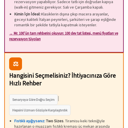
rezervasyon yapabiliyor. Sadece tatlı için doğrudan kapıya
(walk-in) gitmeniz gerekiyor. Salı ve Çarşamba kapalı.
Kimin İçin İdeal:
Klasiklerin dışına çıkıp macera arayanlar,
geceyi kaliteli İtalyan peynirleri, şarküteri ve şarap eşliğinde
romantik bir şekilde tatlıyla kapatmak isteyenler.
→ Mr. 100’ün tam rehberini okuyun: 100 dev tat listesi, menü fiyatları ve
rezervasyon tüyoları
⚖️
Hangisini Seçmelisiniz? İhtiyacınıza Göre
Hızlı Rehber
|
Senaryoya Göre Doğru Seçim
Hepsini Uzman Gözüyle Karşılaştırdık
Fıstıklı aşığıysanız:
Two Sizes
. Tiramisu keki tekniğiyle
hazırlanan o muazzam fıstıklı kreması üç mekan arasında