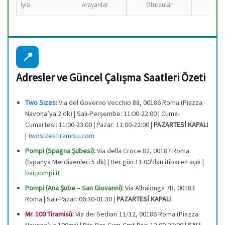
İyisi
Arayanlar
Oturanlar
Ara
📍
Adresler ve Güncel Çalışma Saatleri Özeti
Two Sizes:
Via del Governo Vecchio 88, 00186 Roma (Piazza
Navona’ya 2 dk) | Salı-Perşembe: 11:00-22:00 | Cuma-
Cumartesi: 11:00-23:00 | Pazar: 11:00-22:00 |
PAZARTESİ KAPALI
|
twosizestiramisu.com
Pompi (Spagna Şubesi):
Via della Croce 82, 00187 Roma
(İspanya Merdivenleri 5 dk) | Her gün 11:00’dan itibaren açık |
barpompi.it
Pompi (Ana Şube – San Giovanni):
Via Albalonga 7B, 00183
Roma | Salı-Pazar: 06:30-01:30 |
PAZARTESİ KAPALI
Mr. 100 Tiramisù:
Via dei Sediari 11/12, 00186 Roma (Piazza
Navona’ya 100mt) | Pts-Per-Cum-Cmt-Paz: 12:00-23:00 |
SALI