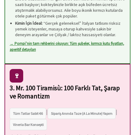
saati başlıyor; kokteylinizle birlikte açık büfeden ücretsiz
atıştırmalık alabiliyorsunuz. Aile boyu ikonik kırmızı kutularda
otele paket götürmek çok popüler.
Kimin İçin İdeal:
“Gerçek geleneksel” İtalyan tatlısını risksiz
yemek isteyenler, masaya oturup kahvesiyle sakin bir
deneyim arayanlar ve Çölyak / laktoz hassasiyeti olanlar.
→ Pompi’nin tam rehberini okuyun: Tüm şubeler, kırmızı kutu fiyatları,
aperitif detayları
🍷
3. Mr. 100 Tiramisù: 100 Farklı Tat, Şarap
ve Romantizm
|
|
Tüm Tatlar Sabit €6
Sipariş Anında Taze (A La Minute) Yapım
Vineria Bar Konsepti