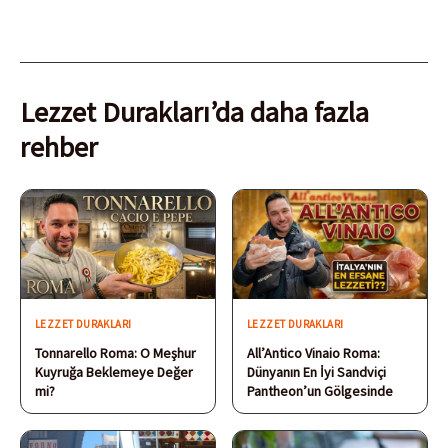
Lezzet Durakları’da daha fazla
rehber
LEZZET DURAKLARI
LEZZET DURAKLARI
Tonnarello Roma: O Meşhur
All’Antico Vinaio Roma:
Kuyruğa Beklemeye Değer
Dünyanın En İyi Sandviçi
mi?
Pantheon’un Gölgesinde