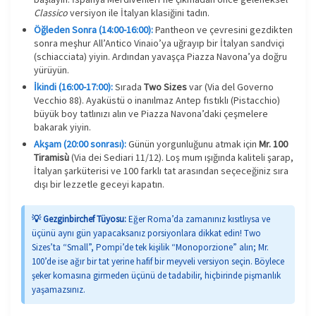
Classico
versiyon ile İtalyan klasiğini tadın.
Öğleden Sonra (14:00-16:00):
Pantheon ve çevresini gezdikten
sonra meşhur All’Antico Vinaio’ya uğrayıp bir İtalyan sandviçi
(schiacciata) yiyin. Ardından yavaşça Piazza Navona’ya doğru
yürüyün.
İkindi (16:00-17:00):
Sırada
Two Sizes
var (Via del Governo
Vecchio 88). Ayaküstü o inanılmaz Antep fıstıklı (Pistacchio)
büyük boy tatlınızı alın ve Piazza Navona’daki çeşmelere
bakarak yiyin.
Akşam (20:00 sonrası):
Günün yorgunluğunu atmak için
Mr. 100
Tiramisù
(Via dei Sediari 11/12). Loş mum ışığında kaliteli şarap,
İtalyan şarküterisi ve 100 farklı tat arasından seçeceğiniz sıra
dışı bir lezzetle geceyi kapatın.
💡 Gezginbirchef Tüyosu:
Eğer Roma’da zamanınız kısıtlıysa ve
üçünü aynı gün yapacaksanız porsiyonlara dikkat edin! Two
Sizes’ta “Small”, Pompi’de tek kişilik “Monoporzione” alın; Mr.
100’de ise ağır bir tat yerine hafif bir meyveli versiyon seçin. Böylece
şeker komasına girmeden üçünü de tadabilir, hiçbirinde pişmanlık
yaşamazsınız.