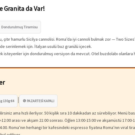
e Granita da Var!
 Dondurulmuş Tiramisu
u, çıtır hamurlu Sicilya cannolisi. Roma’da iyi cannoli bulmak zor — Two Si
de serinlemek için. İtalyan usulü buz granülü içecek.
 isteyenler için dondurulmuş versiyon da mevcut. Otel buzdolabı olanlara ha
er
|
ig 130g €4
🚫 PAZARTESİ KAPALI
siniz ama hızlı ilerliyor. 50 kişilik sıra 10 dakikadan az sürebiliyor. Menü bas
-12:00 arası ve akşam 21:00 sonrası. Öğlen 13:00-15:00 ve akşamüstü 17:00
.00. Roma’nın herhangi bir kafesindeki espresso fiyatına Roma’nın viral tiram
bul ediliyor.