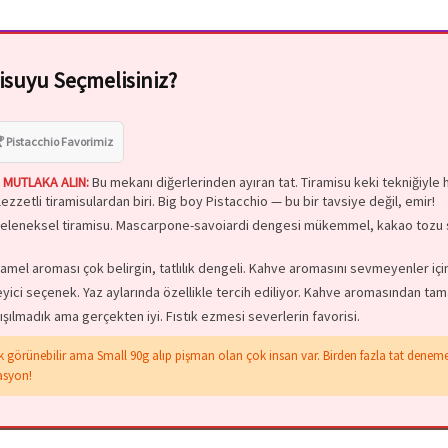
isuyu Seçmelisiniz?
 Pistacchio Favorimiz
Z, MUTLAKA ALIN:
Bu mekanı diğerlerinden ayıran tat. Tiramisu keki tekniğiyle 
zetli tiramisulardan biri. Big boy Pistacchio — bu bir tavsiye değil, emir!
eleneksel tiramisu. Mascarpone-savoiardi dengesi mükemmel, kakao tozu so
mel aroması çok belirgin, tatlılık dengeli. Kahve aromasını sevmeyenler içi
eyici seçenek. Yaz aylarında özellikle tercih ediliyor. Kahve aromasından t
ışılmadık ama gerçekten iyi. Fıstık ezmesi severlerin favorisi.
 görünebilir ama Small 90g alıp pişman olan çok insan var. Birden fazla tat denemek 
asyon!