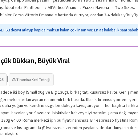
ş. İdeal rota: Pantheon → All’Antico Vinaio → Piazza Navona → Two Sizes.
büsler Corso Vittorio Emanuele hattında duruyor, oradan 3-4 dakika yürüyüş
LI! Bu detayı atlayıp kapıda mahsur kalan çok insan var. En az kalabalık saat sabah 
üçük Dükkan, Büyük Viral
|
025
🍮 Tiramisu Keki Tekniği
adece iki boy (Small 90g ve Big 130g), birkaç tat, kusursuz kalite. Geniş men
ğer mekanlardan ayıran en önemli fark burada. Klasik tiramisu yöntemi yerine
 daha yoğun ve kendine özgü bir dokuya kavuşturuyor — her kaşıkta farklı 
apımı hazırlanıyor. Savoiardi bisküviler kahveye iyi batırılmış ama dağılmıyor
 130g €4.00. Roma merkezi için bu fiyat inanılmaz. Bir espresso fiyatına Roma’
oma ve Instagram’da @twosizes üzerinden yayılan videolar dünyanın dört bi
smileştirdi.