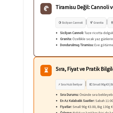
Tiramisu Değil: Cannoli v
🥐
|
|
🍋 Sicilyan Cannoli
🍹 Granita

Sicilyan Cannoli:
Taze ricotta dolgul
Granita:
Özellikle sıcak yaz günlerin
Dondurulmuş Tiramisu:
Eve götürmek
Sıra, Fiyat ve Pratik Bilgil
⏳
|
⚡ Sıra Hızlı İlerliyor
💶 Small 90g €3 | B
Sıra Durumu:
Önünde sıra bekleyebilir
En Az Kalabalık Saatler:
Sabah 11:00
Fiyatlar:
Small 90g €3.00, Big 130g €4
Ödeme:
Nakit ve kart her ikisi de ka