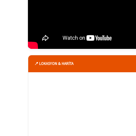
📍 LOKASYON & HARİTA