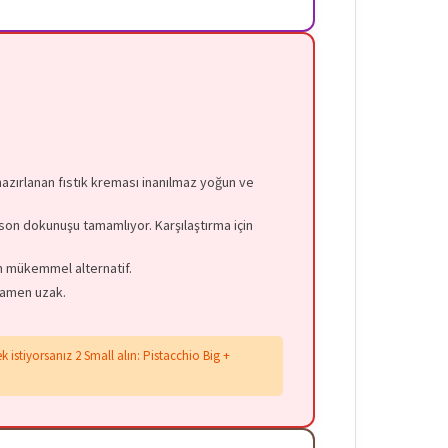
hazırlanan fıstık kreması inanılmaz yoğun ve
n dokunuşu tamamlıyor. Karşılaştırma için
n mükemmel alternatif.
amamen uzak.
istiyorsanız 2 Small alın: Pistacchio Big +