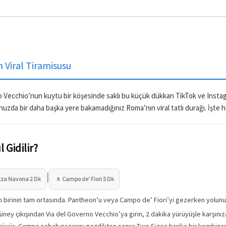
 Viral Tiramisusu
o Vecchio’nun kuytu bir köşesinde saklı bu küçük dükkan TikTok ve Instagr
ğunuzda bir daha başka yere bakamadığınız Roma’nın viral tatlı durağı. İşte h
 Gidilir?
|
azza Navona 2 Dk
🚶 Campo de’ Fiori 5 Dk
 birinin tam ortasında. Pantheon’u veya Campo de’ Fiori’yi gezerken yolunu
ney çıkışından Via del Governo Vecchio’ya girin, 2 dakika yürüyüşle karşınıza
rüyüş. Campo sabah pazarını gezdikten sonra Two Sizes harika bir kombina