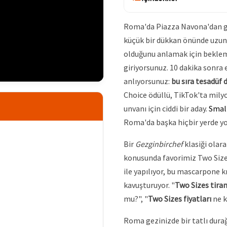
Roma'da Piazza Navona'dan ge
küçük bir dükkan önünde uzun 
olduğunu anlamak için beklem
giriyorsunuz. 10 dakika sonra e
anlıyorsunuz:
bu sıra tesadüf d
Choice ödüllü, TikTok'ta mily
unvanı için ciddi bir aday.
Small
Roma'da başka hiçbir yerde yo
Bir
Gezginbirchef
klasiği olar
konusunda favorimiz Two Sizes
ile yapılıyor, bu mascarpone 
kavuşturuyor. "
Two Sizes tira
mu?", "
Two Sizes fiyatları
ne k
Roma gezinizde bir tatlı durağ