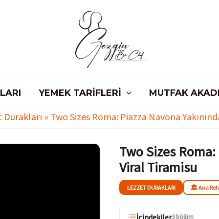
LARI
YEMEK TARIFLERI
MUTFAK AKAD
 Durakları
»
Two Sizes Roma: Piazza Navona Yakınında
Two Sizes Roma: 
Viral Tiramisu
LEZZET DURAKLARI
🏛️ Ana Re
İçindekiler
3 bölüm