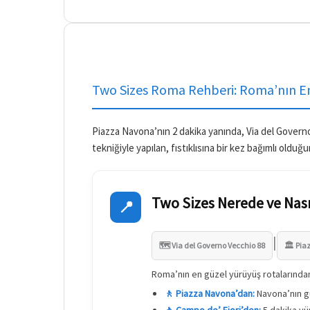
Two Sizes Roma Rehberi: Roma’nın En
Piazza Navona’nın 2 dakika yanında, Via del Govern
tekniğiyle yapılan, fıstıklısına bir kez bağımlı oldu
Two Sizes Nerede ve Nasıl
📍
|
🗺️ Via del Governo Vecchio 88
🏛️ Pi
Roma’nın en güzel yürüyüş rotalarından
🚶 Piazza Navona’dan:
Navona’nın gü
🚶 Campo de’ Fiori’den:
5 dakika yü