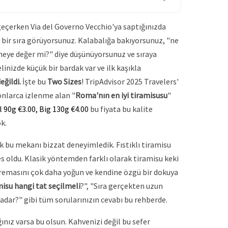
çerken Via del Governo Vecchio'ya saptığınızda
bir sıra görüyorsunuz. Kalabalığa bakıyorsunuz, "ne
eye değer mi?" diye düşünüyorsunuz ve sıraya
linizde küçük bir bardak var ve ilk kaşıkla
eğildi.
İşte bu
Two Sizes
! TripAdvisor 2025 Travelers'
onlarca izlenme alan "
Roma'nın en iyi tiramisusu
"
 90g €3.00, Big 130g €4.00
bu fiyata bu kalite
k.
ak bu mekanı bizzat deneyimledik. Fıstıklı tiramisu
 oldu. Klasik yöntemden farklı olarak tiramisu keki
kremasını çok daha yoğun ve kendine özgü bir dokuya
misu hangi tat seçilmeli
?", "Sıra gerçekten uzun
adar?" gibi tüm sorularınızın cevabı bu rehberde.
ınız varsa bu olsun. Kahvenizi değil bu sefer