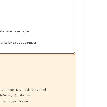
zes’da denemeye değer.
rika bir gece atıştırması.
it, ödeme hızlı, servis çok verimli.
-19:00 en yoğun dönem.
isunu yiyebilirsiniz.