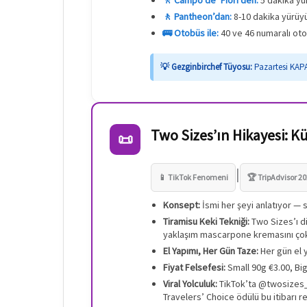
🚶 Pantheon’dan:
8-10 dakika yürüyü
🚌 Otobüs ile:
40 ve 46 numaralı oto
💡 Gezginbirchef Tüyosu:
Pazartesi KAPA
Two Sizes’ın Hikayesi: K
📜
|
📱 TikTok Fenomeni
🏆 TripAdvisor 2
Konsept:
İsmi her şeyi anlatıyor — s
Tiramisu Keki Tekniği:
Two Sizes’ı di
yaklaşım mascarpone kremasını çok
El Yapımı, Her Gün Taze:
Her gün el y
Fiyat Felsefesi:
Small 90g €3.00, Big
Viral Yolculuk:
TikTok’ta @twosizes_r
Travelers’ Choice ödülü bu itibarı re