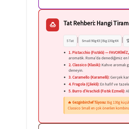
Tat Rehberi: Hangi Tiram
🍮
|
|
5 Tat
Small 90g €3 | Big 130g €4

1. Pistacchio (Fıstıklı) — FAVORİMİ
aromatik. Roma’da denediğimiz en lez
2. Classico (Klasik):
Kahve aromalı g
deneyin.
3. Caramello (Karamelli):
Gerçek kara
4. Fragola (Çilekli):
En hafif ve tazel
5. Burro d’Arachidi (Fıstık Ezmeli):
Al
🔥 Gezginbirchef Tüyosu:
Big 130g küçük
Classico Small en çok önerilen kombin