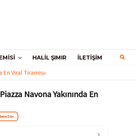
EMISI
HALIL ŞIMIR
İLETIŞIM
 En Viral Tiramisu
Piazza Navona Yakınında En
hbere Dön