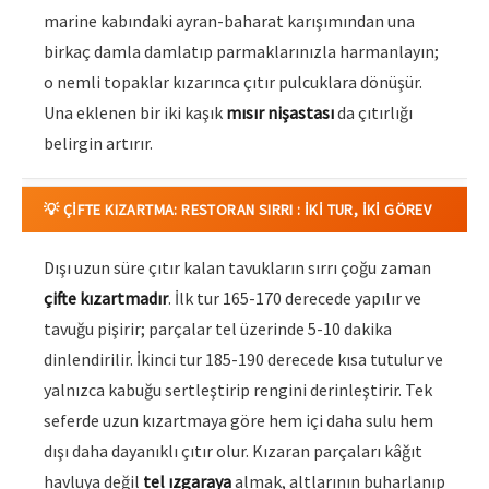
marine kabındaki ayran-baharat karışımından una
birkaç damla damlatıp parmaklarınızla harmanlayın;
o nemli topaklar kızarınca çıtır pulcuklara dönüşür.
Una eklenen bir iki kaşık
mısır nişastası
da çıtırlığı
belirgin artırır.
💡 ÇIFTE KIZARTMA: RESTORAN SIRRI : İKI TUR, İKI GÖREV
Dışı uzun süre çıtır kalan tavukların sırrı çoğu zaman
çifte kızartmadır
. İlk tur 165-170 derecede yapılır ve
tavuğu pişirir; parçalar tel üzerinde 5-10 dakika
dinlendirilir. İkinci tur 185-190 derecede kısa tutulur ve
yalnızca kabuğu sertleştirip rengini derinleştirir. Tek
seferde uzun kızartmaya göre hem içi daha sulu hem
dışı daha dayanıklı çıtır olur. Kızaran parçaları kâğıt
havluya değil
tel ızgaraya
almak, altlarının buharlanıp