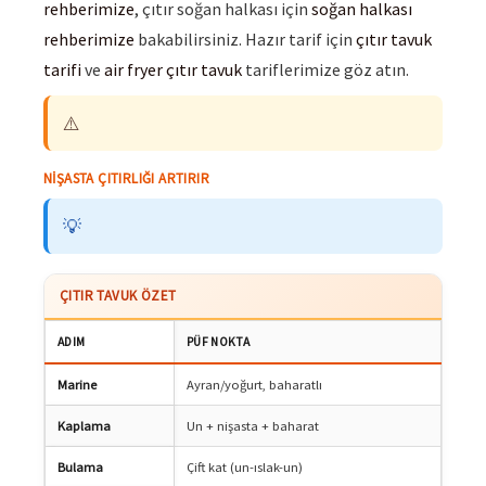
rehberimize
, çıtır soğan halkası için
soğan halkası
rehberimize
bakabilirsiniz. Hazır tarif için
çıtır tavuk
tarifi
ve
air fryer çıtır tavuk
tariflerimize göz atın.
⚠️
NIŞASTA ÇITIRLIĞI ARTIRIR
💡
ÇITIR TAVUK ÖZET
ADIM
PÜF NOKTA
Marine
Ayran/yoğurt, baharatlı
Kaplama
Un + nişasta + baharat
Bulama
Çift kat (un-ıslak-un)