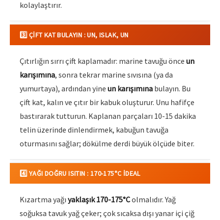
kolaylaştırır.
3️⃣ ÇIFT KAT BULAYIN : UN, ISLAK, UN
Çıtırlığın sırrı çift kaplamadır: marine tavuğu önce
un
karışımına
, sonra tekrar marine sıvısına (ya da
yumurtaya), ardından yine
un karışımına
bulayın. Bu
çift kat, kalın ve çıtır bir kabuk oluşturur. Unu hafifçe
bastırarak tutturun. Kaplanan parçaları 10-15 dakika
telin üzerinde dinlendirmek, kabuğun tavuğa
oturmasını sağlar; dökülme derdi büyük ölçüde biter.
4️⃣ YAĞI DOĞRU ISITIN : 170-175°C İDEAL
Kızartma yağı
yaklaşık 170-175°C
olmalıdır. Yağ
soğuksa tavuk yağ çeker; çok sıcaksa dışı yanar içi çiğ