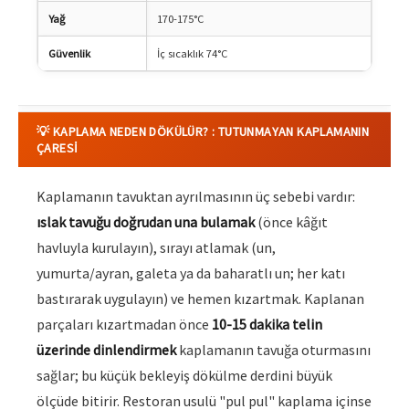
Yağ
170-175°C
Güvenlik
İç sıcaklık 74°C
💡 KAPLAMA NEDEN DÖKÜLÜR? : TUTUNMAYAN KAPLAMANIN
ÇARESI
Kaplamanın tavuktan ayrılmasının üç sebebi vardır:
ıslak tavuğu doğrudan una bulamak
(önce kâğıt
havluyla kurulayın), sırayı atlamak (un,
yumurta/ayran, galeta ya da baharatlı un; her katı
bastırarak uygulayın) ve hemen kızartmak. Kaplanan
parçaları kızartmadan önce
10-15 dakika telin
üzerinde dinlendirmek
kaplamanın tavuğa oturmasını
sağlar; bu küçük bekleyiş dökülme derdini büyük
ölçüde bitirir. Restoran usulü "pul pul" kaplama içinse