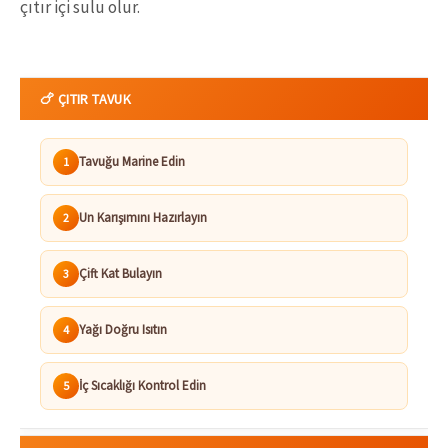
çıtır içi sulu olur.
🍗 ÇITIR TAVUK
Tavuğu Marine Edin
1
Un Karışımını Hazırlayın
2
Çift Kat Bulayın
3
Yağı Doğru Isıtın
4
İç Sıcaklığı Kontrol Edin
5