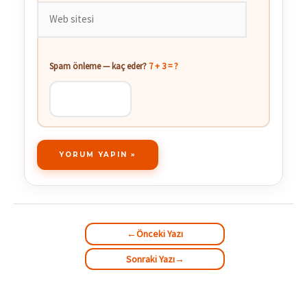
Web
sitesi
Spam önleme — kaç eder?
7 + 3 = ?
←
Önceki Yazı
Sonraki Yazı
→