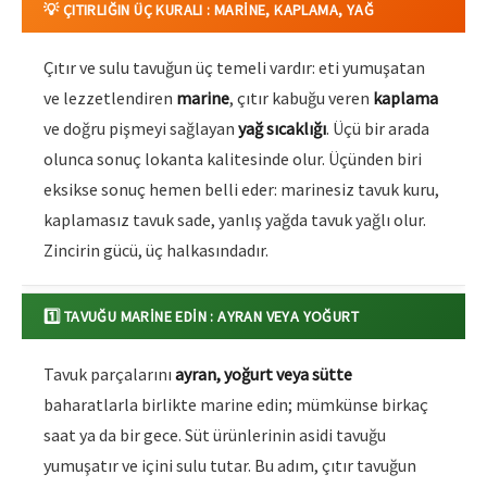
💡 ÇITIRLIĞIN ÜÇ KURALI : MARINE, KAPLAMA, YAĞ
Çıtır ve sulu tavuğun üç temeli vardır: eti yumuşatan
ve lezzetlendiren
marine
, çıtır kabuğu veren
kaplama
ve doğru pişmeyi sağlayan
yağ sıcaklığı
. Üçü bir arada
olunca sonuç lokanta kalitesinde olur. Üçünden biri
eksikse sonuç hemen belli eder: marinesiz tavuk kuru,
kaplamasız tavuk sade, yanlış yağda tavuk yağlı olur.
Zincirin gücü, üç halkasındadır.
1️⃣ TAVUĞU MARINE EDIN : AYRAN VEYA YOĞURT
Tavuk parçalarını
ayran, yoğurt veya sütte
baharatlarla birlikte marine edin; mümkünse birkaç
saat ya da bir gece. Süt ürünlerinin asidi tavuğu
yumuşatır ve içini sulu tutar. Bu adım, çıtır tavuğun