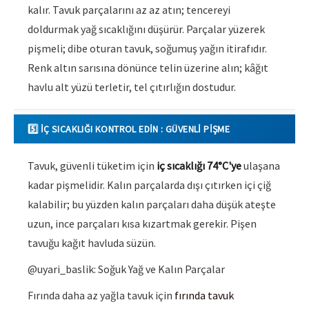
kalır. Tavuk parçalarını az az atın; tencereyi
doldurmak yağ sıcaklığını düşürür. Parçalar yüzerek
pişmeli; dibe oturan tavuk, soğumuş yağın itirafıdır.
Renk altın sarısına dönünce telin üzerine alın; kâğıt
havlu alt yüzü terletir, tel çıtırlığın dostudur.
5️⃣ İÇ SICAKLIĞI KONTROL EDIN : GÜVENLI PIŞME
Tavuk, güvenli tüketim için
iç sıcaklığı 74°C'ye
ulaşana
kadar pişmelidir. Kalın parçalarda dışı çıtırken içi çiğ
kalabilir; bu yüzden kalın parçaları daha düşük ateşte
uzun, ince parçaları kısa kızartmak gerekir. Pişen
tavuğu kağıt havluda süzün.
@uyari_baslik: Soğuk Yağ ve Kalın Parçalar
Fırında daha az yağla tavuk için
fırında tavuk