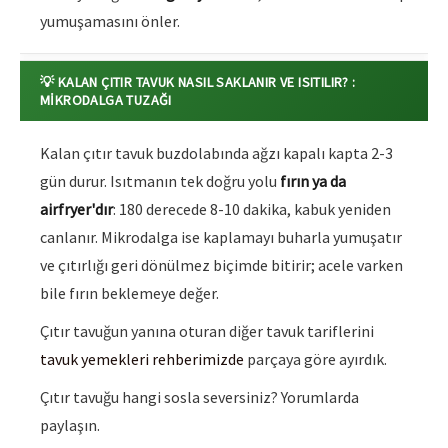
yumuşamasını önler.
💡 KALAN ÇITIR TAVUK NASIL SAKLANIR VE ISITILIR? :
MIKRODALGA TUZAĞI
Kalan çıtır tavuk buzdolabında ağzı kapalı kapta 2-3
gün durur. Isıtmanın tek doğru yolu
fırın ya da
airfryer'dır
: 180 derecede 8-10 dakika, kabuk yeniden
canlanır. Mikrodalga ise kaplamayı buharla yumuşatır
ve çıtırlığı geri dönülmez biçimde bitirir; acele varken
bile fırın beklemeye değer.
Çıtır tavuğun yanına oturan diğer tavuk tariflerini
tavuk yemekleri rehberimizde
parçaya göre ayırdık.
Çıtır tavuğu hangi sosla seversiniz? Yorumlarda
paylaşın.