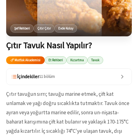
Şef Rehberi
Çıtır Çıtır
Evde Kolay
Çıtır Tavuk Nasıl Yapılır?
🍗 Mutfak Akademisi
Et Rehberi
Kızartma
Tavuk
İçindekiler
11 bölüm
Çıtır tavuğun sırrı; tavuğu marine etmek, çift kat
unlamak ve yağı doğru sıcaklıkta tutmaktır. Tavuk önce
ayran veya yoğurtta marine edilir, sonra un-nişasta-
baharat karışımına çift kat bulanır ve yaklaşık 170-175°C
yağda kızartılır. İç sıcaklığı 74°C'ye ulaşan tavuk, dışı