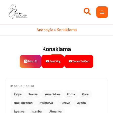
İçeriğe
atla
Ana sayfa
»
Konaklama
Konaklama
Takip Et
Gezi Vlog
Yemek Tarifleri
🌍 ŞEHIR / BÖLGE
İtalya
Fransa
Yunanistan
Roma
Kore
Noel Pazarları
Avusturya
Türkiye
Viyana
İspanya
İstanbul
Almanya