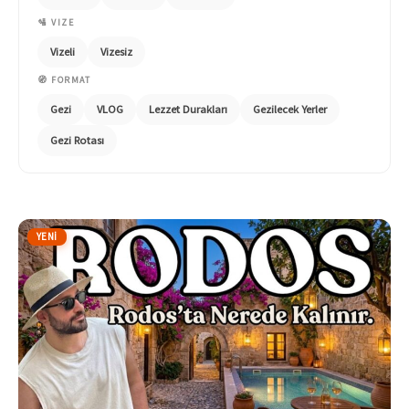
🛂 VIZE
Vizeli
Vizesiz
🧭 FORMAT
Gezi
VLOG
Lezzet Durakları
Gezilecek Yerler
Gezi Rotası
YENI