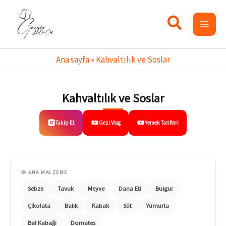
İçeriğe
atla
Ana sayfa
»
Kahvaltılık ve Soslar
Kahvaltılık ve Soslar
Takip Et
Gezi Vlog
Yemek Tarifleri
🥘 ANA MALZEME
Sebze
Tavuk
Meyve
Dana Eti
Bulgur
Çikolata
Balık
Kabak
Süt
Yumurta
Bal Kabağı
Domates