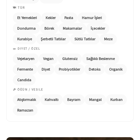
🍽️ TÜR
Et Yemekleri
Kekler
Pasta
Hamur İşleri
Dondurma
Börek
Makarnalar
İçecekler
Kurabiye
Şerbetli Tatlılar
Sütlü Tatlılar
Meze
🥗 DIYET / ÖZEL
Vejetaryen
Vegan
Glutensiz
Sağlıklı Beslenme
Fermente
Diyet
Probiyotikler
Detoks
Organik
Candida
🎉 ÖĞÜN / VESILE
Atıştırmalık
Kahvaltı
Bayram
Mangal
Kurban
Ramazan