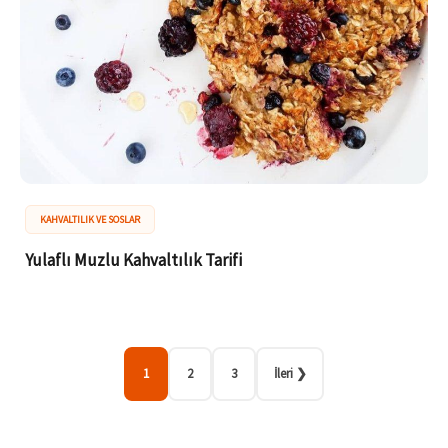
KAHVALTILIK VE SOSLAR
Yulaflı Muzlu Kahvaltılık Tarifi
1
2
3
İleri ❯