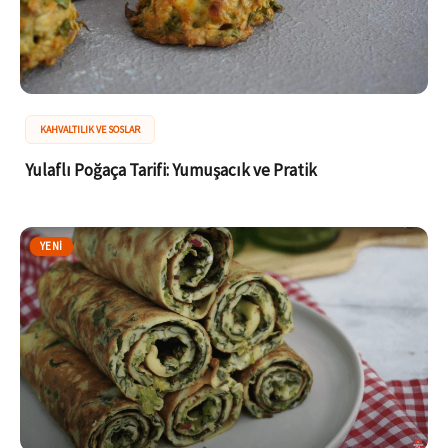
KAHVALTILIK VE SOSLAR
Yulaflı Poğaça Tarifi: Yumuşacık ve Pratik
YENI