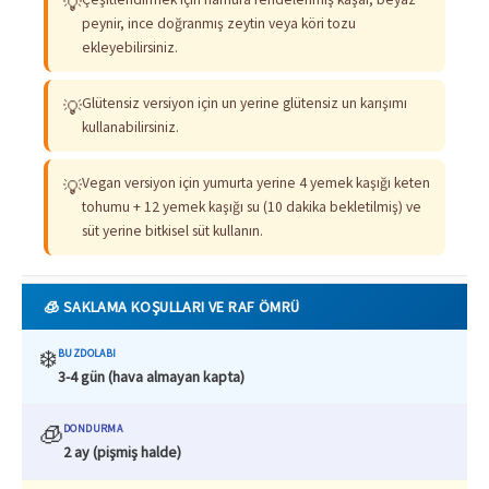
💡
peynir, ince doğranmış zeytin veya köri tozu
ekleyebilirsiniz.
Glütensiz versiyon için un yerine glütensiz un karışımı
💡
kullanabilirsiniz.
Vegan versiyon için yumurta yerine 4 yemek kaşığı keten
💡
tohumu + 12 yemek kaşığı su (10 dakika bekletilmiş) ve
süt yerine bitkisel süt kullanın.
🧊 SAKLAMA KOŞULLARI VE RAF ÖMRÜ
❄️
BUZDOLABI
3-4 gün (hava almayan kapta)
🧊
DONDURMA
2 ay (pişmiş halde)