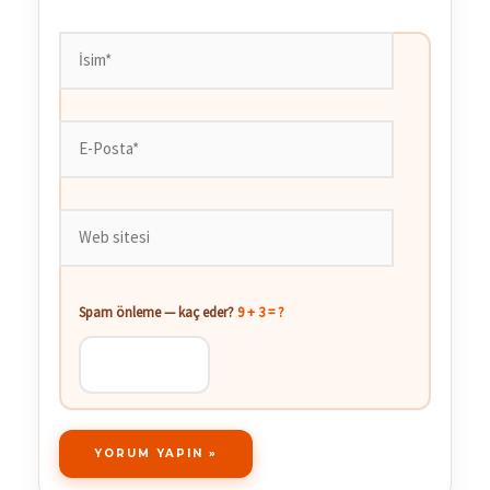
İsim*
E-
Posta*
Web
sitesi
Spam önleme — kaç eder?
9 + 3 = ?