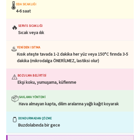
🌡️
ODA SICAKLIĞI
4-6 saat
🔥
SERVIS SICAKLIĞI
Sıcak veya ılık
♨️
YENIDEN ISITMA
Kısık ateşte tavada 1-2 dakika her yüz veya 150°C fırında 3-5
dakika (mikrodalga ÖNERİLMEZ, lastiksi olur)
⚠️
BOZULMA BELIRTISI
Ekşi koku, yumuşama, küflenme
📦
SAKLAMA YÖNTEMI
Hava almayan kapta, dilim aralarına yağlı kağıt koyarak
🫙
DONDURMADAN ÇÖZME
Buzdolabında bir gece