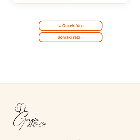
←
Önceki Yazı
Sonraki Yazı
→