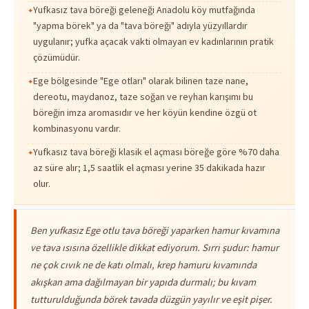
Yufkasız tava böreği geleneği Anadolu köy mutfağında
"yapma börek" ya da "tava böreği" adıyla yüzyıllardır
uygulanır; yufka açacak vakti olmayan ev kadınlarının pratik
çözümüdür.
Ege bölgesinde "Ege otları" olarak bilinen taze nane,
dereotu, maydanoz, taze soğan ve reyhan karışımı bu
böreğin imza aromasıdır ve her köyün kendine özgü ot
kombinasyonu vardır.
Yufkasız tava böreği klasik el açması böreğe göre %70 daha
az süre alır; 1,5 saatlik el açması yerine 35 dakikada hazır
olur.
Ben yufkasız Ege otlu tava böreği yaparken hamur kıvamına
ve tava ısısına özellikle dikkat ediyorum. Sırrı şudur: hamur
ne çok cıvık ne de katı olmalı, krep hamuru kıvamında
akışkan ama dağılmayan bir yapıda durmalı; bu kıvam
tutturulduğunda börek tavada düzgün yayılır ve eşit pişer.