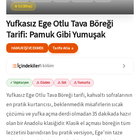
★ 5.0 (89 oy)
Yufkasız Ege Otlu Tava Böreği
Tarifi: Pamuk Gibi Yumuşak
HAMUR İŞI VE EKMEK
Tarife Atla ↓
İçindekiler
5 bölüm
✓ Vejetaryen
⚠ Gluten
⚠ Süt
⚠ Yumurta
Yufkasız Ege Otlu Tava Böreği tarifi, kahvaltı sofralarının
en pratik kurtarıcısı, beklenmedik misafirlerin sıcak
çözümü ve yufka açma derdi olmadan 35 dakikada hazır
olan bir Anadolu klasiğidir. Klasik el açması böreğin tüm
lezzetini barındıran bu pratik versiyon, Ege'nin taze