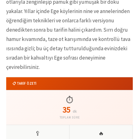
otlarıyla zenginleşip pamuk gibi yumuşak bir doku
yakalar. Yıllar içinde Ege köylerinin nine ve annelerinden
öğrendiğim teknikleri ve onlarca farklı versiyonu
denedikten sonra bu tarifin halini çıkardım. Sırrı doğru
hamur kıvamında, taze ot karışımında ve kontrollü tava
ısısında gizli; bu üç detay tutturulduğunda evinizdeki
sıradan bir kahvaltıyı Ege sofrası deneyimine
çevirebilirsiniz.
📋 TARİF ÖZETİ
⏱️
35
dk
TOPLAM SÜRE
🥄
🔥