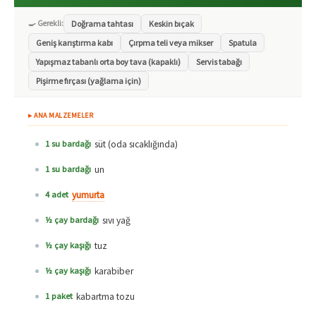
🍳 Gerekli:
Doğrama tahtası
Keskin bıçak
Geniş karıştırma kabı
Çırpma teli veya mikser
Spatula
Yapışmaz tabanlı orta boy tava (kapaklı)
Servis tabağı
Pişirme fırçası (yağlama için)
▸ ANA MALZEMELER
süt (oda sıcaklığında)
1 su bardağı
un
1 su bardağı
yumurta
4 adet
sıvı yağ
½ çay bardağı
tuz
½ çay kaşığı
karabiber
½ çay kaşığı
kabartma tozu
1 paket