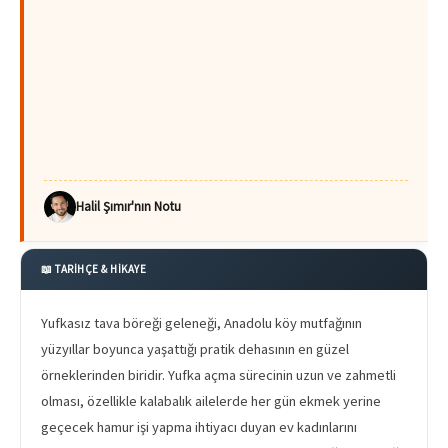
Halil Şımır'nın Notu
📖 TARİHÇE & HİKAYE
Yufkasız tava böreği geleneği, Anadolu köy mutfağının
yüzyıllar boyunca yaşattığı pratik dehasının en güzel
örneklerinden biridir. Yufka açma sürecinin uzun ve zahmetli
olması, özellikle kalabalık ailelerde her gün ekmek yerine
geçecek hamur işi yapma ihtiyacı duyan ev kadınlarını