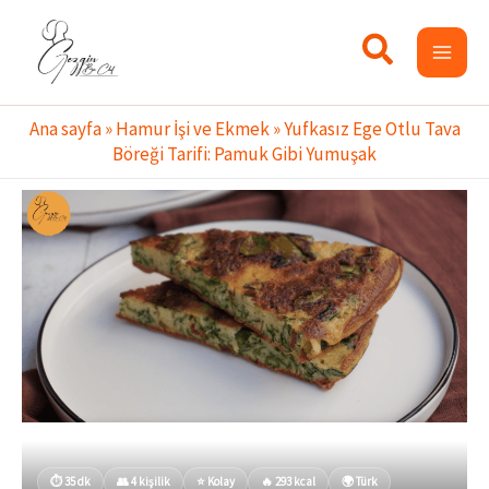
İçeriğe
atla
Ana sayfa
»
Hamur İşi ve Ekmek
»
Yufkasız Ege Otlu Tava
Böreği Tarifi: Pamuk Gibi Yumuşak
⏱ 35 dk
👥 4 kişilik
⭐ Kolay
🔥 293 kcal
🌍 Türk