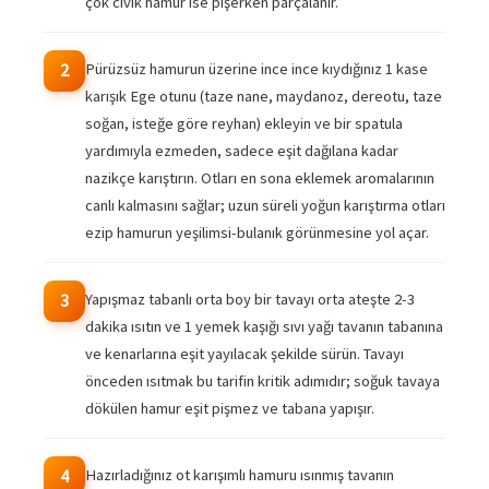
çok cıvık hamur ise pişerken parçalanır.
Pürüzsüz hamurun üzerine ince ince kıydığınız 1 kase
2
karışık Ege otunu (taze nane, maydanoz, dereotu, taze
soğan, isteğe göre reyhan) ekleyin ve bir spatula
yardımıyla ezmeden, sadece eşit dağılana kadar
nazikçe karıştırın. Otları en sona eklemek aromalarının
canlı kalmasını sağlar; uzun süreli yoğun karıştırma otları
ezip hamurun yeşilimsi-bulanık görünmesine yol açar.
Yapışmaz tabanlı orta boy bir tavayı orta ateşte 2-3
3
dakika ısıtın ve 1 yemek kaşığı sıvı yağı tavanın tabanına
ve kenarlarına eşit yayılacak şekilde sürün. Tavayı
önceden ısıtmak bu tarifin kritik adımıdır; soğuk tavaya
dökülen hamur eşit pişmez ve tabana yapışır.
Hazırladığınız ot karışımlı hamuru ısınmış tavanın
4