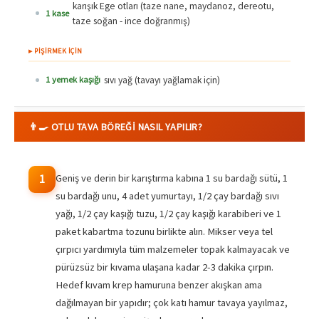
karışık Ege otları (taze nane, maydanoz, dereotu,
1 kase
taze soğan - ince doğranmış)
▸ PİŞİRMEK İÇİN
sıvı yağ (tavayı yağlamak için)
1 yemek kaşığı
👨‍🍳 OTLU TAVA BÖREĞI NASIL YAPILIR?
Geniş ve derin bir karıştırma kabına 1 su bardağı sütü, 1
1
su bardağı unu, 4 adet yumurtayı, 1/2 çay bardağı sıvı
yağı, 1/2 çay kaşığı tuzu, 1/2 çay kaşığı karabiberi ve 1
paket kabartma tozunu birlikte alın. Mikser veya tel
çırpıcı yardımıyla tüm malzemeler topak kalmayacak ve
pürüzsüz bir kıvama ulaşana kadar 2-3 dakika çırpın.
Hedef kıvam krep hamuruna benzer akışkan ama
dağılmayan bir yapıdır; çok katı hamur tavaya yayılmaz,