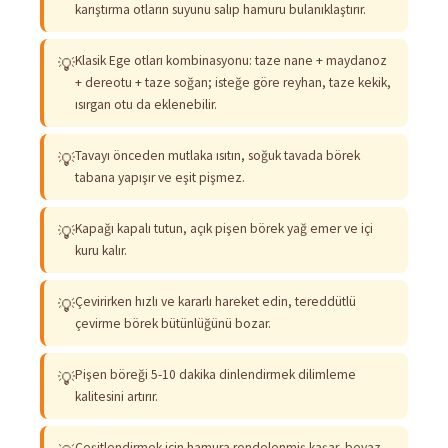
karıştırma otların suyunu salıp hamuru bulanıklaştırır.
Klasik Ege otları kombinasyonu: taze nane + maydanoz
💡
+ dereotu + taze soğan; isteğe göre reyhan, taze kekik,
ısırgan otu da eklenebilir.
Tavayı önceden mutlaka ısıtın, soğuk tavada börek
💡
tabana yapışır ve eşit pişmez.
Kapağı kapalı tutun, açık pişen börek yağ emer ve içi
💡
kuru kalır.
Çevirirken hızlı ve kararlı hareket edin, tereddütlü
💡
çevirme börek bütünlüğünü bozar.
Pişen böreği 5-10 dakika dinlendirmek dilimleme
💡
kalitesini artırır.
Çeşitlendirmek için hamura rendelenmiş kaşar, beyaz