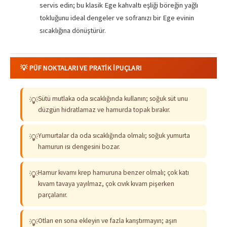
servis edin; bu klasik Ege kahvaltı eşliği böreğin yağlı
tokluğunu ideal dengeler ve sofranızı bir Ege evinin
sıcaklığına dönüştürür.
💡 PÜF NOKTALARI VE PRATIK İPUÇLARI
Sütü mutlaka oda sıcaklığında kullanın; soğuk süt unu
💡
düzgün hidratlamaz ve hamurda topak bırakır.
Yumurtalar da oda sıcaklığında olmalı; soğuk yumurta
💡
hamurun ısı dengesini bozar.
Hamur kıvamı krep hamuruna benzer olmalı; çok katı
💡
kıvam tavaya yayılmaz, çok cıvık kıvam pişerken
parçalanır.
Otları en sona ekleyin ve fazla karıştırmayın; aşırı
💡