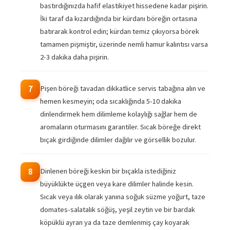
bastırdığınızda hafif elastikiyet hissedene kadar pişirin.
İki taraf da kızardığında bir kürdanı böreğin ortasına
batırarak kontrol edin; kürdan temiz çıkıyorsa börek
tamamen pişmiştir, üzerinde nemli hamur kalıntısı varsa
2-3 dakika daha pişirin.
Pişen böreği tavadan dikkatlice servis tabağına alın ve
7
hemen kesmeyin; oda sıcaklığında 5-10 dakika
dinlendirmek hem dilimleme kolaylığı sağlar hem de
aromaların oturmasını garantiler. Sıcak böreğe direkt
bıçak girdiğinde dilimler dağılır ve görsellik bozulur.
Dinlenen böreği keskin bir bıçakla istediğiniz
8
büyüklükte üçgen veya kare dilimler halinde kesin.
Sıcak veya ılık olarak yanına soğuk süzme yoğurt, taze
domates-salatalık söğüş, yeşil zeytin ve bir bardak
köpüklü ayran ya da taze demlenmiş çay koyarak