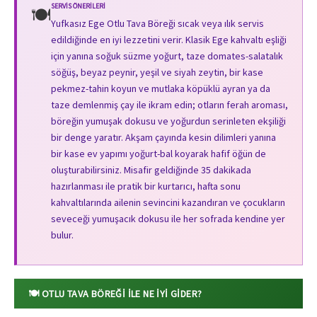
SERVIS ÖNERILERI
🍽️
Yufkasız Ege Otlu Tava Böreği sıcak veya ılık servis
edildiğinde en iyi lezzetini verir. Klasik Ege kahvaltı eşliği
için yanına soğuk süzme yoğurt, taze domates-salatalık
söğüş, beyaz peynir, yeşil ve siyah zeytin, bir kase
pekmez-tahin koyun ve mutlaka köpüklü ayran ya da
taze demlenmiş çay ile ikram edin; otların ferah aroması,
böreğin yumuşak dokusu ve yoğurdun serinleten ekşiliği
bir denge yaratır. Akşam çayında kesin dilimleri yanına
bir kase ev yapımı yoğurt-bal koyarak hafif öğün de
oluşturabilirsiniz. Misafir geldiğinde 35 dakikada
hazırlanması ile pratik bir kurtarıcı, hafta sonu
kahvaltılarında ailenin sevincini kazandıran ve çocukların
seveceği yumuşacık dokusu ile her sofrada kendine yer
bulur.
🍽️ OTLU TAVA BÖREĞI ILE NE İYI GIDER?