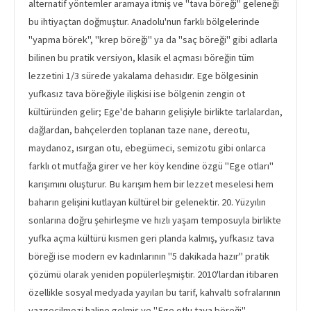
alternatif yöntemler aramaya itmiş ve "tava böreği" geleneği
bu ihtiyaçtan doğmuştur. Anadolu'nun farklı bölgelerinde
"yapma börek", "krep böreği" ya da "saç böreği" gibi adlarla
bilinen bu pratik versiyon, klasik el açması böreğin tüm
lezzetini 1/3 sürede yakalama dehasıdır. Ege bölgesinin
yufkasız tava böreğiyle ilişkisi ise bölgenin zengin ot
kültüründen gelir; Ege'de baharın gelişiyle birlikte tarlalardan,
dağlardan, bahçelerden toplanan taze nane, dereotu,
maydanoz, ısırgan otu, ebegümeci, semizotu gibi onlarca
farklı ot mutfağa girer ve her köy kendine özgü "Ege otları"
karışımını oluşturur. Bu karışım hem bir lezzet meselesi hem
baharın gelişini kutlayan kültürel bir gelenektir. 20. Yüzyılın
sonlarına doğru şehirleşme ve hızlı yaşam temposuyla birlikte
yufka açma kültürü kısmen geri planda kalmış, yufkasız tava
böreği ise modern ev kadınlarının "5 dakikada hazır" pratik
çözümü olarak yeniden popülerleşmiştir. 2010'lardan itibaren
özellikle sosyal medyada yayılan bu tarif, kahvaltı sofralarının
vazgeçilmezi haline gelmiş ve "Ege otlu tava böreği"