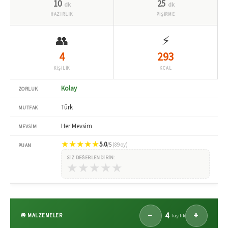
10
25
dk
dk
HAZIRLIK
PİŞİRME
👥
⚡
4
293
KİŞİLİK
KCAL
Kolay
ZORLUK
Türk
MUTFAK
Her Mevsim
MEVSIM
★
★
★
★
★
5.0
/5
(89 oy)
PUAN
SIZ DEĞERLENDIRIN:
★
★
★
★
★
4
−
+
🧅 MALZEMELER
kişilik