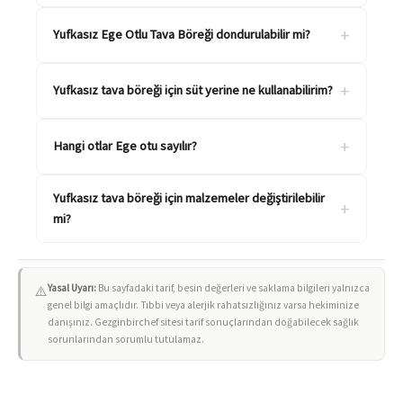
+
Yufkasız Ege Otlu Tava Böreği dondurulabilir mi?
+
Yufkasız tava böreği için süt yerine ne kullanabilirim?
+
Hangi otlar Ege otu sayılır?
Yufkasız tava böreği için malzemeler değiştirilebilir
+
mi?
Yasal Uyarı:
Bu sayfadaki tarif, besin değerleri ve saklama bilgileri yalnızca
⚠️
genel bilgi amaçlıdır. Tıbbi veya alerjik rahatsızlığınız varsa hekiminize
danışınız. Gezginbirchef sitesi tarif sonuçlarından doğabilecek sağlık
sorunlarından sorumlu tutulamaz.