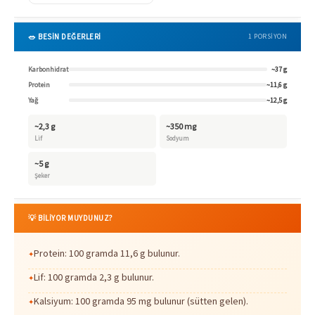
🥗 BESİN DEĞERLERİ
1 PORSIYON
Karbonhidrat
~37 g
Protein
~11,6 g
Yağ
~12,5 g
~2,3 g
~350 mg
Lif
Sodyum
~5 g
Şeker
💡 BİLİYOR MUYDUNUZ?
Protein: 100 gramda 11,6 g bulunur.
Lif: 100 gramda 2,3 g bulunur.
Kalsiyum: 100 gramda 95 mg bulunur (sütten gelen).