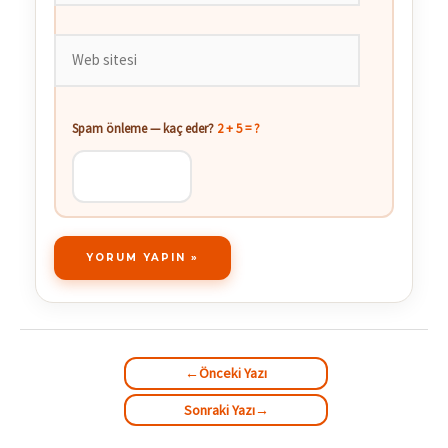
Web
sitesi
Spam önleme — kaç eder?
2 + 5 = ?
←
Önceki Yazı
Sonraki Yazı
→