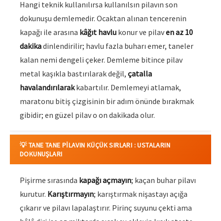
Hangi teknik kullanılırsa kullanılsın pilavın son
dokunuşu demlemedir. Ocaktan alınan tencerenin
kapağı ile arasına
kâğıt havlu
konur ve pilav
en az 10
dakika
dinlendirilir; havlu fazla buharı emer, taneler
kalan nemi dengeli çeker. Demleme bitince pilav
metal kaşıkla bastırılarak değil,
çatalla
havalandırılarak
kabartılır. Demlemeyi atlamak,
maratonu bitiş çizgisinin bir adım önünde bırakmak
gibidir; en güzel pilav o on dakikada olur.
💡 TANE TANE PILAVIN KÜÇÜK SIRLARI : USTALARIN
DOKUNUŞLARI
Pişirme sırasında
kapağı açmayın
; kaçan buhar pilavı
kurutur.
Karıştırmayın
; karıştırmak nişastayı açığa
çıkarır ve pilavı lapalaştırır. Pirinç suyunu çekti ama