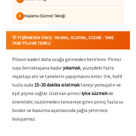
Haşlama (Süzme) Tekniği
3
💡 PIŞIRMEDEN ÖNCE: YIKAMA, ISLATMA, SÜZME : TANE
TANE PILAVIN TEMELI
Pilavın kaderi daha ocağa gelmeden belirlenir. Pirinci
suyu berraklaşana kadar
yıkamak
, yüzeydeki fazla
nişastayı alır ve tanelerin yapışmasını önler. Ilık, hafif
tuzlu suda
15-20 dakika ıslatmak
taneyi yumuşatır ve
eşit pişme sağlar. Islatılan pirinci
iyice süzmek
de
önemlidir; süzülmeden tencereye giren pirinç fazla su
bırakır ve kavurma aşamasında yağla yeterince
buluşamaz.