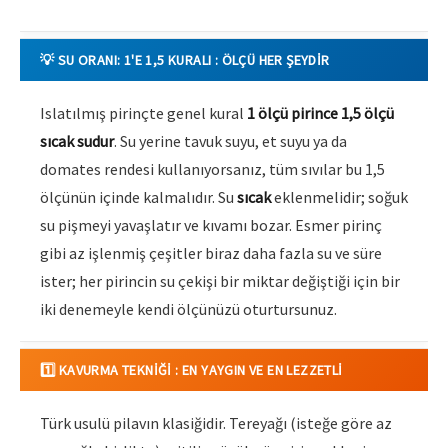
💡 SU ORANI: 1'E 1,5 KURALI : ÖLÇÜ HER ŞEYDIR
Islatılmış pirinçte genel kural
1 ölçü pirince 1,5 ölçü
sıcak sudur
. Su yerine tavuk suyu, et suyu ya da
domates rendesi kullanıyorsanız, tüm sıvılar bu 1,5
ölçünün içinde kalmalıdır. Su
sıcak
eklenmelidir; soğuk
su pişmeyi yavaşlatır ve kıvamı bozar. Esmer pirinç
gibi az işlenmiş çeşitler biraz daha fazla su ve süre
ister; her pirincin su çekişi bir miktar değiştiği için bir
iki denemeyle kendi ölçünüzü oturtursunuz.
1️⃣ KAVURMA TEKNIĞI : EN YAYGIN VE EN LEZZETLI
Türk usulü pilavın klasiğidir. Tereyağı (isteğe göre az