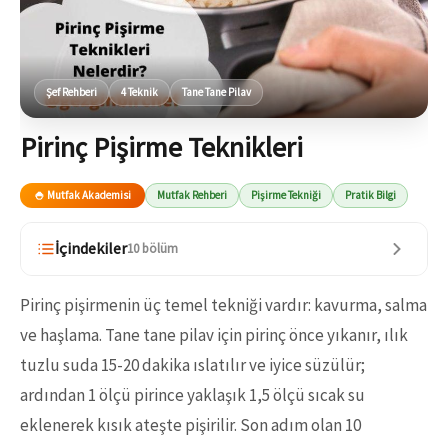
Şef Rehberi
4 Teknik
Tane Tane Pilav
Pirinç Pişirme Teknikleri
🍚 Mutfak Akademisi
Mutfak Rehberi
Pişirme Tekniği
Pratik Bilgi
İçindekiler
10 bölüm
Pirinç pişirmenin üç temel tekniği vardır: kavurma, salma
ve haşlama. Tane tane pilav için pirinç önce yıkanır, ılık
tuzlu suda 15-20 dakika ıslatılır ve iyice süzülür;
ardından 1 ölçü pirince yaklaşık 1,5 ölçü sıcak su
eklenerek kısık ateşte pişirilir. Son adım olan 10