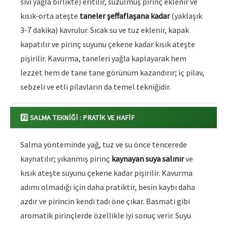
sıvı yağla birlikte) eritilir, süzülmüş pirinç eklenir ve
kısık-orta ateşte
taneler şeffaflaşana kadar
(yaklaşık
3-7 dakika) kavrulur. Sıcak su ve tuz eklenir, kapak
kapatılır ve pirinç suyunu çekene kadar kısık ateşte
pişirilir. Kavurma, taneleri yağla kaplayarak hem
lezzet hem de tane tane görünüm kazandırır; iç pilav,
sebzeli ve etli pilavların da temel tekniğidir.
2️⃣ SALMA TEKNIĞI : PRATIK VE HAFIF
Salma yönteminde yağ, tuz ve su önce tencerede
kaynatılır; yıkanmış pirinç
kaynayan suya salınır
ve
kısık ateşte suyunu çekene kadar pişirilir. Kavurma
adımı olmadığı için daha pratiktir, besin kaybı daha
azdır ve pirincin kendi tadı öne çıkar. Basmati gibi
aromatik pirinçlerde özellikle iyi sonuç verir. Suyu