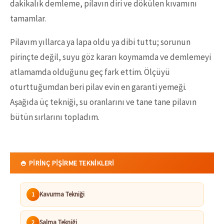
dakikalık demleme, pilavın diri ve dökülen kıvamını
tamamlar.
Pilavım yıllarca ya lapa oldu ya dibi tuttu; sorunun
pirinçte değil, suyu göz kararı koymamda ve demlemeyi
atlamamda olduğunu geç fark ettim. Ölçüyü
oturttuğumdan beri pilav evin en garanti yemeği.
Aşağıda üç tekniği, su oranlarını ve tane tane pilavın
bütün sırlarını topladım.
🍚 PIRINÇ PIŞIRME TEKNIKLERI
Kavurma Tekniği
1
Salma Tekniği
2