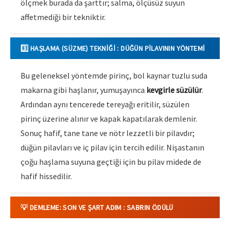
ölçmek burada da şarttır; salma, ölçüsüz suyun
affetmediği bir tekniktir.
3️⃣ HAŞLAMA (SÜZME) TEKNIĞI : DÜĞÜN PILAVININ YÖNTEMI
Bu geleneksel yöntemde pirinç, bol kaynar tuzlu suda
makarna gibi haşlanır, yumuşayınca
kevgirle süzülür
.
Ardından aynı tencerede tereyağı eritilir, süzülen
pirinç üzerine alınır ve kapak kapatılarak demlenir.
Sonuç hafif, tane tane ve nötr lezzetli bir pilavdır;
düğün pilavları ve iç pilav için tercih edilir. Nişastanın
çoğu haşlama suyuna geçtiği için bu pilav midede de
hafif hissedilir.
💡 DEMLEME: SON VE ŞART ADIM : SABRIN ÖDÜLÜ