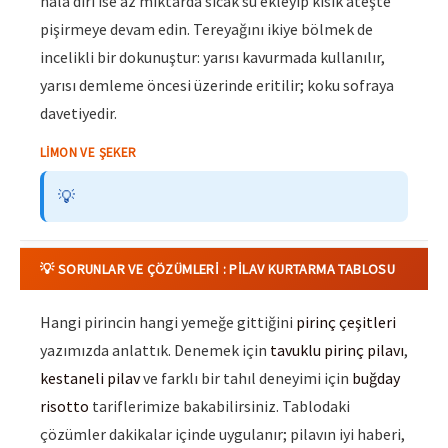
hâlâ diri ise az miktarda sıcak su ekleyip kısık ateşte
pişirmeye devam edin. Tereyağını ikiye bölmek de
incelikli bir dokunuştur: yarısı kavurmada kullanılır,
yarısı demleme öncesi üzerinde eritilir; koku sofraya
davetiyedir.
LIMON VE ŞEKER
💡
💡 SORUNLAR VE ÇÖZÜMLERI : PILAV KURTARMA TABLOSU
Hangi pirincin hangi yemeğe gittiğini
pirinç çeşitleri
yazımızda anlattık. Denemek için
tavuklu pirinç pilavı
,
kestaneli pilav
ve farklı bir tahıl deneyimi için
buğday
risotto
tariflerimize bakabilirsiniz. Tablodaki
çözümler dakikalar içinde uygulanır; pilavın iyi haberi,