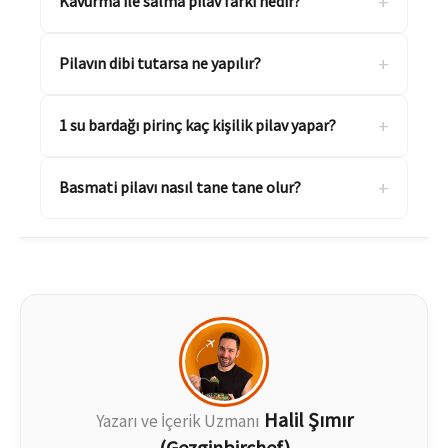
+
Kavurma ile salma pilav farkı nedir?
+
Pilavın dibi tutarsa ne yapılır?
+
1 su bardağı pirinç kaç kişilik pilav yapar?
+
Basmati pilavı nasıl tane tane olur?
Halil Şımır
Yazarı ve İçerik Uzmanı
(Gezginbirchef)