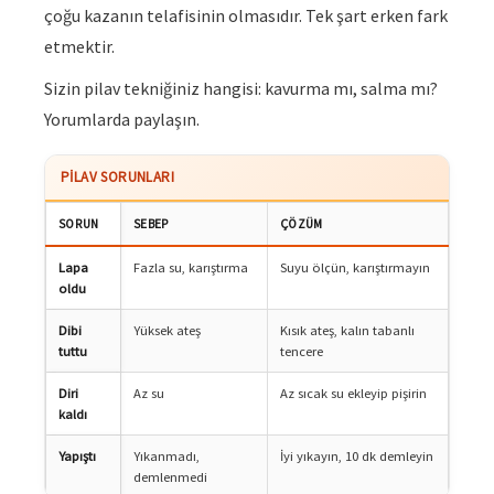
çoğu kazanın telafisinin olmasıdır. Tek şart erken fark
etmektir.
Sizin pilav tekniğiniz hangisi: kavurma mı, salma mı?
Yorumlarda paylaşın.
PILAV SORUNLARI
SORUN
SEBEP
ÇÖZÜM
Lapa
Fazla su, karıştırma
Suyu ölçün, karıştırmayın
oldu
Dibi
Yüksek ateş
Kısık ateş, kalın tabanlı
tuttu
tencere
Diri
Az su
Az sıcak su ekleyip pişirin
kaldı
Yapıştı
Yıkanmadı,
İyi yıkayın, 10 dk demleyin
demlenmedi