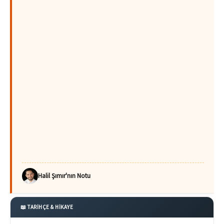
Halil Şımır'nın Notu
📖 TARİHÇE & HİKAYE