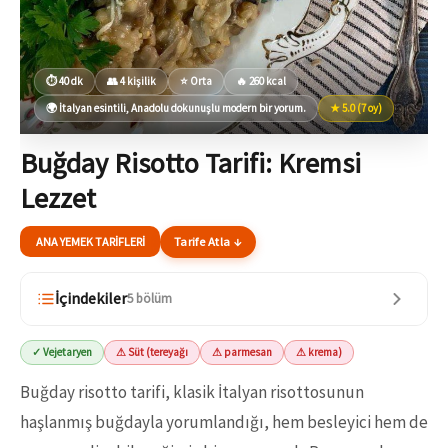
⏱ 40 dk
👥 4 kişilik
⭐ Orta
🔥 260 kcal
🌍 İtalyan esintili, Anadolu dokunuşlu modern bir yorum.
★ 5.0 (7 oy)
Buğday Risotto Tarifi: Kremsi
Lezzet
ANA YEMEK TARIFLERI
Tarife Atla ↓
İçindekiler
5 bölüm
✓ Vejetaryen
⚠ Süt (tereyağı
⚠ parmesan
⚠ krema)
Buğday risotto tarifi, klasik İtalyan risottosunun
haşlanmış buğdayla yorumlandığı, hem besleyici hem de