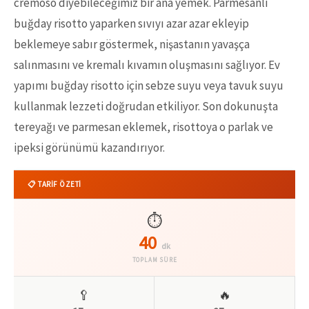
cremoso diyebileceğimiz bir ana yemek. Parmesanlı
buğday risotto yaparken sıvıyı azar azar ekleyip
beklemeye sabır göstermek, nişastanın yavaşça
salınmasını ve kremalı kıvamın oluşmasını sağlıyor. Ev
yapımı buğday risotto için sebze suyu veya tavuk suyu
kullanmak lezzeti doğrudan etkiliyor. Son dokunuşta
tereyağı ve parmesan eklemek, risottoya o parlak ve
ipeksi görünümü kazandırıyor.
📋 TARİF ÖZETİ
⏱️
40
dk
TOPLAM SÜRE
🥄
🔥