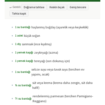
🍳 Gerekli:
Doğrama tahtası
Keskin bıçak
Geniş tencere
Tahta kaşık
haşlanmış buğday (aşurelik veya keşkeklik)
1 su bardağı
küçük soğan
1 adet
sarımsak (ince kıyılmış)
1 diş
zeytinyağı (sızma)
1 yemek kaşığı
tereyağı (son dokunuş için)
1 yemek kaşığı
sebze suyu veya tavuk suyu (tercihen ev
1 su bardağı
yapımı, sıcak)
süt veya krema (krema daha zengin, süt daha
½ su bardağı
hafif)
rendelenmiş parmesan (tercihen Parmigiano-
⅓ su bardağı
Reggiano)