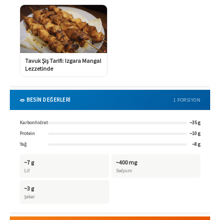
Tavuk Şiş Tarifi: Izgara Mangal
Lezzetinde
🥗 BESİN DEĞERLERİ
1 PORSIYON
Karbonhidrat
~35 g
Protein
~10 g
Yağ
~8 g
~7 g
~400 mg
Lif
Sodyum
~3 g
Şeker