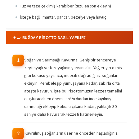
Tuz ve taze çekilmiş karabiber (tuzu en son ekleyin)
İsteğe bağlı: mantar, pancar, bezelye veya havuç
👨‍🍳 BUĞDAY RISOTTO NASIL YAPILIR?
Soğan ve Sarımsağı Kavurma: Geniş bir tencereye
1
zeytinyağı ve tereyağının yarısını alın. Yağ eriyip o mis
gibi kokusu yayılınca, incecik doğradığınız soğanları
ekleyin. Pembeleşip yumuşayana kadar, sabırla orta
ateşte kavurun. İşte bu, risottomuzun lezzet temelini
oluşturacak en önemli an! Ardından ince kıyılmış
sarımsağı ekleyip kokusu çıkana kadar, yaklaşık 30
saniye daha kavurarak lezzeti katmerleyin.
Kavrulmuş soğanların üzerine önceden haşladığınız
2