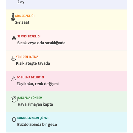
2 ay
🌡️
ODA SICAKLIĞI
2-3 saat
🔥
SERVIS SICAKLIĞI
Sıcak veya oda sıcaklığında
♨️
YENIDEN ISITMA
Kısık ateşte tavada
⚠️
BOZULMA BELIRTISI
Ekşi koku, renk değişimi
📦
SAKLAMA YÖNTEMI
Hava almayan kapta
🫙
DONDURMADAN ÇÖZME
Buzdolabında bir gece