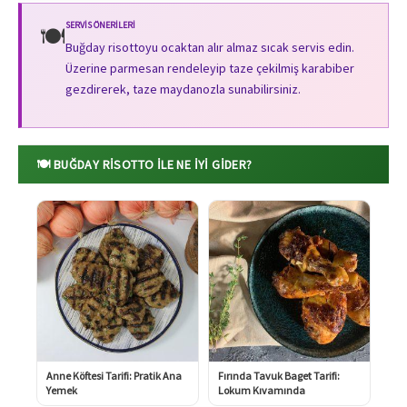
SERVIS ÖNERILERI
🍽️
Buğday risottoyu ocaktan alır almaz sıcak servis edin.
Üzerine parmesan rendeleyip taze çekilmiş karabiber
gezdirerek, taze maydanozla sunabilirsiniz.
🍽️ BUĞDAY RISOTTO ILE NE İYI GIDER?
Anne Köftesi Tarifi: Pratik Ana
Fırında Tavuk Baget Tarifi:
Yemek
Lokum Kıvamında