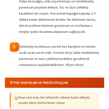
Kalan tereyağını, sütü veya kremayı ve rendelenmiş
parmesan peynirini ekleyin. Tuz ve taze çekilmiş
karabiberi de serpin. Tencerenin kapağını kapatıp 2-3
dakika kadar dinlenmeye bırakın. Bu dinlenme süresi,
tüm lezzetlerin birbirine geçmesini ve risottonun o
meşhur ipeksi kıvamına ulaşmasını sağlayacak.
Dinlenmiş risottonuzu son bir kez karıştırın ve hemen
5
sıcak sıcak servis edin. Üzerine biraz daha rendelenmiş
parmesan ve taze çekilmiş karabiber gezdirerek
sunumunuzu taçlandırabilirsiniz. Afiyet olsun!
💡 PÜF NOKTALARI VE PRATIK İPUÇLARI
Sıvıyı azar azar, her seferinde çekene kadar ekleyin;
💡
nişasta salınır, kremsi kıvam oluşur.