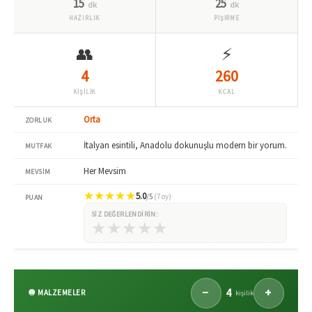
15
25
dk
dk
HAZIRLIK
PİŞİRME
👥
⚡
4
260
KİŞİLİK
KCAL
Orta
ZORLUK
İtalyan esintili, Anadolu dokunuşlu modern bir yorum.
MUTFAK
Her Mevsim
MEVSIM
★
★
★
★
★
5.0
/5
(7 oy)
PUAN
SIZ DEĞERLENDIRIN:
★
★
★
★
★
4
−
+
🧅 MALZEMELER
kişilik