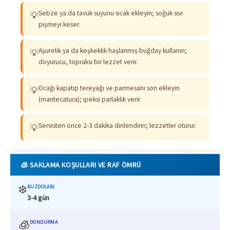
Sebze ya da tavuk suyunu sıcak ekleyin; soğuk sıvı
💡
pişmeyi keser.
Aşurelik ya da keşkeklik haşlanmış buğday kullanın;
💡
doyurucu, topraksı bir lezzet verir.
Ocağı kapatıp tereyağı ve parmesanı son ekleyin
💡
(mantecatura); ipeksi parlaklık verir.
Servisten önce 2-3 dakika dinlendirin; lezzetler oturur.
💡
🧊 SAKLAMA KOŞULLARI VE RAF ÖMRÜ
❄️
BUZDOLABI
3-4 gün
🧊
DONDURMA