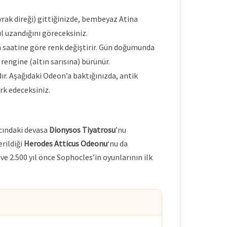
rak direği) gittiğinizde, bembeyaz Atina
ıl uzandığını göreceksiniz.
saatine göre renk değiştirir. Gün doğumunda
engine (altın sarısına) bürünür.
r. Aşağıdaki Odeon’a baktığınızda, antik
rk edeceksiniz.
acındaki devasa
Dionysos Tiyatrosu
’nu
rildiği
Herodes Atticus Odeonu
‘nu da
 2.500 yıl önce Sophocles’in oyunlarının ilk