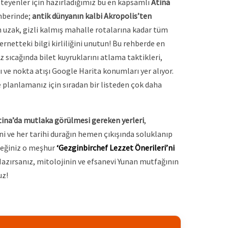
teyenler için hazırladığımız bu en kapsamlı
Atina
hberinde;
antik dünyanın kalbi Akropolis’ten
n uzak, gizli kalmış mahalle rotalarına kadar tüm
ternetteki bilgi kirliliğini unutun! Bu rehberde en
az sıcağında bilet kuyruklarını atlama taktikleri,
 ve nokta atışı Google Harita konumları yer alıyor.
e planlamanız için sıradan bir listeden çok daha
tina’da mutlaka görülmesi gereken yerleri
,
ini ve her tarihi durağın hemen çıkışında soluklanıp
eceğiniz o meşhur
‘Gezginbirchef Lezzet Önerileri’ni
Hazırsanız, mitolojinin ve efsanevi Yunan mutfağının
uz!