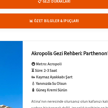
📋 GEZI DURAKLARI
📊 ÖZET BİLGİLER & İPUÇLARI
Akropolis Gezi Rehberi: Parthenon’
🚇 Metro: Acropoli
⏳ Süre: 2-3 Saat
👟 Kaymaz Ayakkabı Şart
💧 Yanınızda Su Olsun
🧴 Güneş Kremi Sürün
Atina’nın neresinde olursanız olun kafanızı ka
sadece bir tapınak değil, insanlık tarihinin en