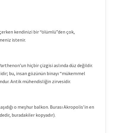
eçerken kendinizi bir “ölümlü”den çok,
meniz istenir.
arthenon’un hiçbir çizgisi aslında düz değildir.
lidir; bu, insan gözünün binayı “mükemmel
ndur. Antik mühendisliğin zirvesidir.
taşıdığı o meşhur balkon. Burası Akropolis’in en
dedir, buradakiler kopyadır).