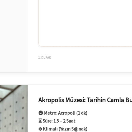
1. DURAK
Akropolis Müzesi: Tarihin Camla B
🚇 Metro: Acropoli (1 dk)
⏳ Süre: 1.5 – 2 Saat
❄️ Klimalı (Yazın Sığınak)