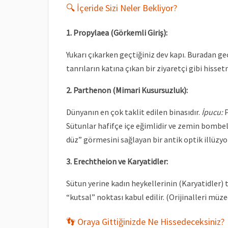
🔍 İçeride Sizi Neler Bekliyor?
1. Propylaea (Görkemli Giriş):
Yukarı çıkarken geçtiğiniz dev kapı. Buradan g
tanrıların katına çıkan bir ziyaretçi gibi hisset
2. Parthenon (Mimari Kusursuzluk):
Dünyanın en çok taklit edilen binasıdır.
İpucu:
P
Sütunlar hafifçe içe eğimlidir ve zemin bombe
düz” görmesini sağlayan bir antik optik illüzyo
3. Erechtheion ve Karyatidler:
Sütun yerine kadın heykellerinin (Karyatidler) 
“kutsal” noktası kabul edilir. (Orijinalleri müze
👣 Oraya Gittiğinizde Ne Hissedeceksiniz?