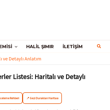
EMISI
HALIL ŞIMIR
İLETIŞIM
alı ve Detaylı Anlatım
rler Listesi: Haritalı ve Detaylı
nceleme Rehberi
📍 Gezi Durakları Haritası