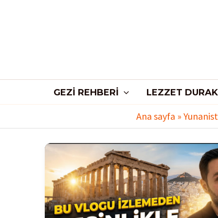
İçeriğe
atla
GEZI REHBERI
LEZZET DURAK
Ana sayfa
»
Yunanist