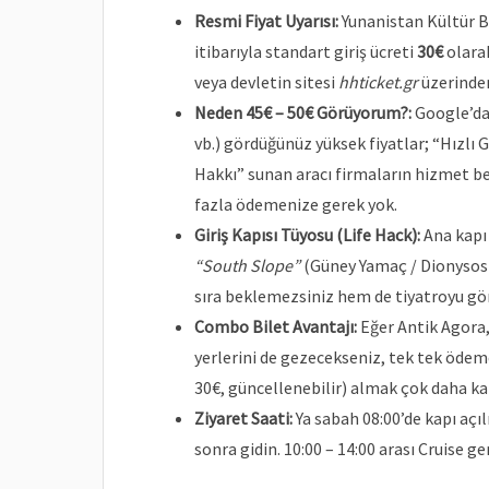
Resmi Fiyat Uyarısı:
Yunanistan Kültür Ba
itibarıyla standart giriş ücreti
30€
olarak
veya devletin sitesi
hhticket.gr
üzerinden
Neden 45€ – 50€ Görüyorum?:
Google’da 
vb.) gördüğünüz yüksek fiyatlar; “Hızlı G
Hakkı” sunan aracı firmaların hizmet bed
fazla ödemenize gerek yok.
Giriş Kapısı Tüyosu (Life Hack):
Ana kapı 
“South Slope”
(Güney Yamaç / Dionysos T
sıra beklemezsiniz hem de tiyatroyu gör
Combo Bilet Avantajı:
Eğer Antik Agora,
yerlerini de gezecekseniz, tek tek öde
30€, güncellenebilir) almak çok daha karl
Ziyaret Saati:
Ya sabah 08:00’de kapı açı
sonra gidin. 10:00 – 14:00 arası Cruise g