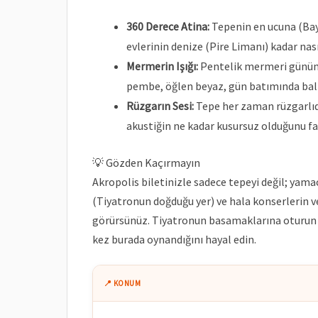
360 Derece Atina:
Tepenin en ucuna (Bay
evlerinin denize (Pire Limanı) kadar nas
Mermerin Işığı:
Pentelik mermeri günün 
pembe, öğlen beyaz, gün batımında bal r
Rüzgarın Sesi:
Tepe her zaman rüzgarlıdı
akustiğin ne kadar kusursuz olduğunu fa
💡 Gözden Kaçırmayın
Akropolis biletinizle sadece tepeyi değil; yam
(Tiyatronun doğduğu yer) ve hala konserlerin ve
görürsünüz. Tiyatronun basamaklarına oturun ve
kez burada oynandığını hayal edin.
📍 KONUM