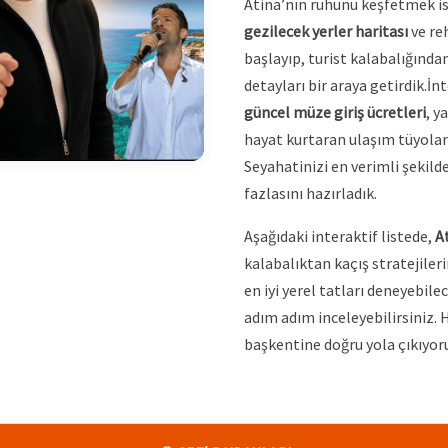
Atina’nın ruhunu keşfetmek is
gezilecek yerler haritası
ve re
başlayıp, turist kalabalığında
detayları bir araya getirdik.İn
güncel müze giriş ücretleri
, y
hayat kurtaran ulaşım tüyoları
Seyahatinizi en verimli şekild
fazlasını hazırladık.
Aşağıdaki interaktif listede,
A
kalabalıktan kaçış stratejiler
en iyi yerel tatları deneyebil
adım adım inceleyebilirsiniz. 
başkentine doğru yola çıkıyor