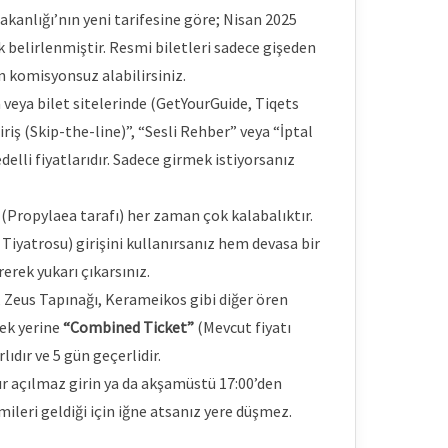
kanlığı’nın yeni tarifesine göre; Nisan 2025
 belirlenmiştir. Resmi biletleri sadece gişeden
 komisyonsuz alabilirsiniz.
veya bilet sitelerinde (GetYourGuide, Tiqets
iriş (Skip-the-line)”, “Sesli Rehber” veya “İptal
elli fiyatlarıdır. Sadece girmek istiyorsanız
(Propylaea tarafı) her zaman çok kalabalıktır.
iyatrosu) girişini kullanırsanız hem devasa bir
erek yukarı çıkarsınız.
 Zeus Tapınağı, Kerameikos gibi diğer ören
mek yerine
“Combined Ticket”
(Mevcut fiyatı
ıdır ve 5 gün geçerlidir.
lır açılmaz girin ya da akşamüstü 17:00’den
emileri geldiği için iğne atsanız yere düşmez.