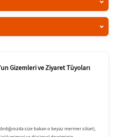
un Gizemleri ve Ziyaret Tüyoları
ldırdığınızda size bakan o beyaz mermer silüet;
 büyük mimari ve düşünsel devriminin