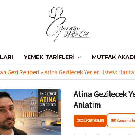
LARI
YEMEK TARIFLERI
MUTFAK AKAD
an Gezi Rehberi
»
Atina Gezilecek Yerler Listesi: Harit
Atina Gezilecek Ye
Anlatım
🗺️ Kapsamlı İ
GEZILECEK YERLER