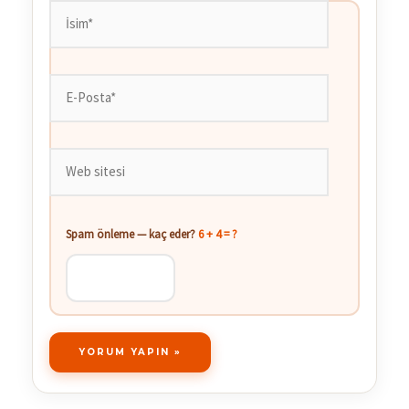
İsim*
E-
Posta*
Web
sitesi
Spam önleme — kaç eder?
6 + 4 = ?