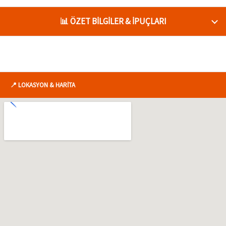
📊 ÖZET BİLGİLER & İPUÇLARI
📍 LOKASYON & HARİTA