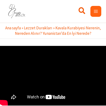
İçeriğe
atla
Ana sayfa
»
Lezzet Durakları
»
Kavala Kurabiyesi Nerenin,
Nereden Alınır? Yunanistan’da En İyi Nerede?