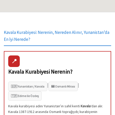
Kavala Kurabiyesi: Nerenin, Nereden Alınır, Yunanistan’da
En İyi Nerede?
📍
Kavala Kurabiyesi Nerenin?
|
|
🇬🇷 Yunanistan / Kavala
🏰 Osmanlı Mirası
🇹🇷 Edirne ile Özdeş
Kavala kurabiyesi adını Yunanistan’ın sahil kenti
Kavala
‘dan alır.
Kavala 1387-1912 arasında Osmanlı toprağıydı; kurabiyenin