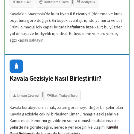
|
|
💶 Kutu ~6 €
📦 Haftalarca Taze
🎁 Hediyelik
Kavala’da Anastasia’da kutu fiyatı
6 € civarı
ydı (döneme ve kutu
boyutuna göre değişir). En büyük avantajı: içinde yumurta ve süt
ürünü olmadığı için kapalı kutuda
haftalarca taze
kalır; bu yüzden
yol dönüşü ve hediyelik için ideal. Kutuyu serin ve kuru yerde,
ağzı kapalı saklayın.
🧳
Kavala Gezisiyle Nasıl Birleştirilir?
|
⚓ Liman Çevresi
🗺️ Batı Trakya Turu
Kavala kurabiyesini almak, zaten görülmeye değer bir şehir olan
Kavala gezisiyle çok iyi birleşiyor. Liman, Panagia eski şehri ve
Kamares su kemerini gezdikten sonra dönüşte kutularınızı alın.
Şehirde ne görüleceğini, nerede yeneceğini ve ulaşımı
Kavala
Gezi Rehberi
‘nde bir arada bulabilirsiniz.