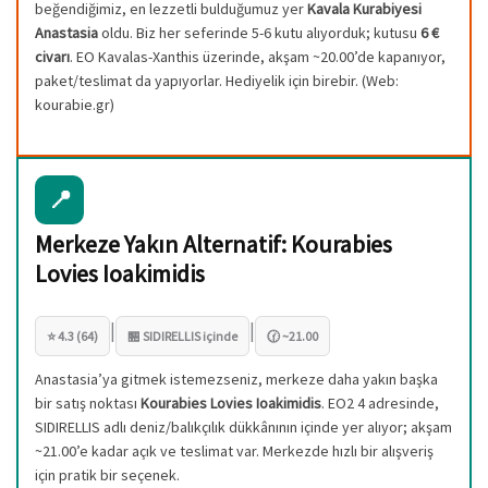
beğendiğimiz, en lezzetli bulduğumuz yer
Kavala Kurabiyesi
Anastasia
oldu. Biz her seferinde 5-6 kutu alıyorduk; kutusu
6 €
civarı
. EO Kavalas-Xanthis üzerinde, akşam ~20.00’de kapanıyor,
paket/teslimat da yapıyorlar. Hediyelik için birebir. (Web:
kourabie.gr)
📍
Merkeze Yakın Alternatif: Kourabies
Lovies Ioakimidis
|
|
⭐ 4.3 (64)
🏪 SIDIRELLIS içinde
🕜 ~21.00
Anastasia’ya gitmek istemezseniz, merkeze daha yakın başka
bir satış noktası
Kourabies Lovies Ioakimidis
. EO2 4 adresinde,
SIDIRELLIS adlı deniz/balıkçılık dükkânının içinde yer alıyor; akşam
~21.00’e kadar açık ve teslimat var. Merkezde hızlı bir alışveriş
için pratik bir seçenek.