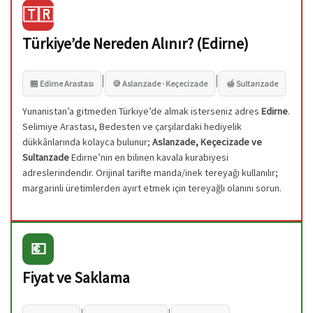
🇹🇷
Türkiye’de Nereden Alınır? (Edirne)
|
|
🏪 Edirne Arastası
🍪 Aslanzade · Keçecizade
🍯 Sultanzade
Yunanistan’a gitmeden Türkiye’de almak isterseniz adres
Edirne
.
Selimiye Arastası, Bedesten ve çarşılardaki hediyelik
dükkânlarında kolayca bulunur;
Aslanzade, Keçecizade ve
Sultanzade
Edirne’nin en bilinen kavala kurabiyesi
adreslerindendir. Orijinal tarifte manda/inek tereyağı kullanılır;
margarinli üretimlerden ayırt etmek için tereyağlı olanını sorun.
💶
Fiyat ve Saklama