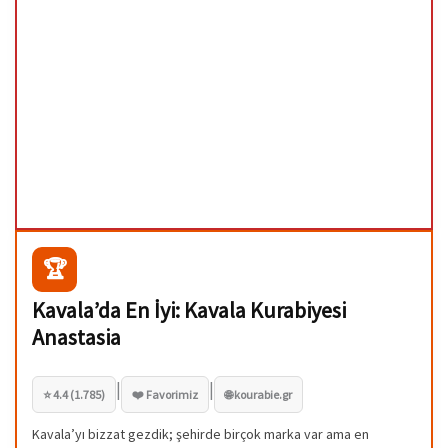
🏆
Kavala’da En İyi: Kavala Kurabiyesi
Anastasia
|
|
⭐ 4.4 (1.785)
❤️ Favorimiz
🌐 kourabie.gr
Kavala’yı bizzat gezdik; şehirde birçok marka var ama en