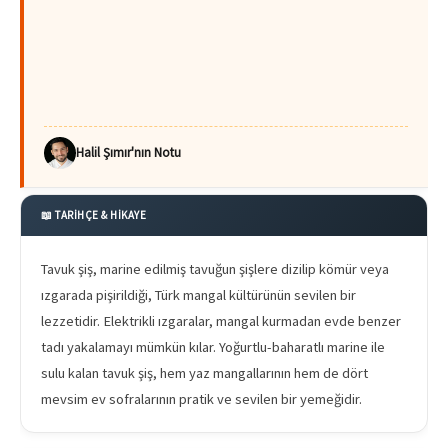
Halil Şımır'nın Notu
📖 TARİHÇE & HİKAYE
Tavuk şiş, marine edilmiş tavuğun şişlere dizilip kömür veya
ızgarada pişirildiği, Türk mangal kültürünün sevilen bir
lezzetidir. Elektrikli ızgaralar, mangal kurmadan evde benzer
tadı yakalamayı mümkün kılar. Yoğurtlu-baharatlı marine ile
sulu kalan tavuk şiş, hem yaz mangallarının hem de dört
mevsim ev sofralarının pratik ve sevilen bir yemeğidir.