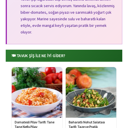
sonra sıcacık servis ediyorum. Yanında lavaş, közlenmiş
biber-domates, soğan piyazı ve sarımsaklı yoğurt çok
yakışıyor. Marine sayesinde sulu ve baharatlı kalan
etiyle, evde mangal keyfi yaşatan pratik bir yemek
oluyor.
🍽️ TAVUK ŞIŞ ILE NE İYI GIDER?
Domatesli Pilav Tarifi: Tane
Baharatlı Nohut Salatası
Tane Nefis Pilav
Tarifi: Taze ve Pratik