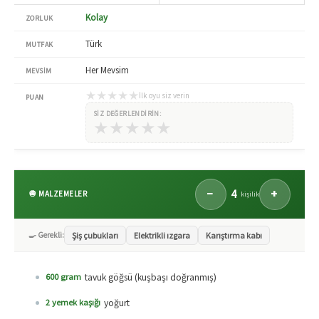
Kolay
ZORLUK
Türk
MUTFAK
Her Mevsim
MEVSIM
★
★
★
★
★
İlk oyu siz verin
PUAN
SIZ DEĞERLENDIRIN:
★
★
★
★
★
4
−
+
🧅 MALZEMELER
kişilik
🍳 Gerekli:
Şiş çubukları
Elektrikli ızgara
Karıştırma kabı
tavuk göğsü (kuşbaşı doğranmış)
600 gram
yoğurt
2 yemek kaşığı