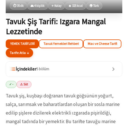
⏱ 35 dk
👥 4 kişilik
⭐ Kolay
🔥 325 kcal
🌍 Türk
Tavuk Şiş Tarifi: Izgara Mangal
Lezzetinde
YEMEK TARIFLERI
Tavuk Yemekleri Rehberi
Mac ve Cheese Tarifi
Tarife Atla ↓
İçindekiler
5 bölüm
✓ -
⚠ Süt
Tavuk şiş, kuşbaşı doğranan tavuk göğsünün yoğurt,
salça, sarımsak ve baharatlardan oluşan bir sosla marine
edilip şişlere dizilerek elektrikli ızgarada pişirildiği,
mangal tadında bir yemektir. Bu tarifte tavuğu marine