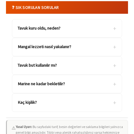
❓ SIK SORULAN SORULAR
+
Tavuk kuru oldu, neden?
+
Mangal lezzeti nasıl yakalanır?
+
Tavuk but kullanılır mı?
+
Marine ne kadar bekletilir?
+
Kaç kişilik?
Yasal Uyarı:
Bu sayfadaki tarif, besin değerleri ve saklama bilgileri yalnızca
⚠️
genel bilgi amaçlıdır. Tıbbi veya alerjik rahatsızlığınız varsa hekiminize