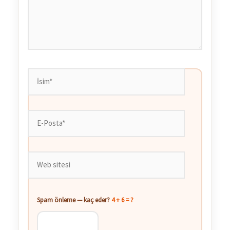
İsim*
E-
Posta*
Web
sitesi
Spam önleme — kaç eder?
4 + 6 = ?