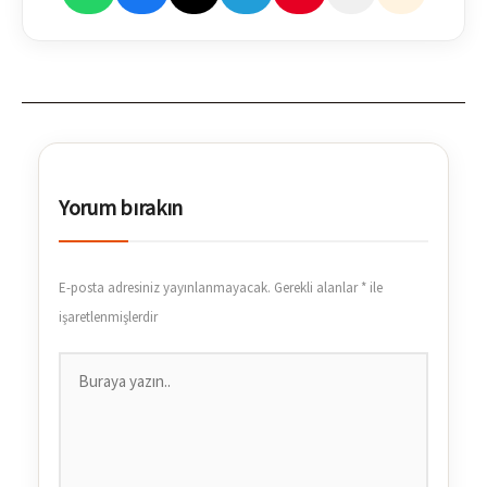
Yorum bırakın
E-posta adresiniz yayınlanmayacak.
Gerekli alanlar
*
ile
işaretlenmişlerdir
Buraya
yazın..