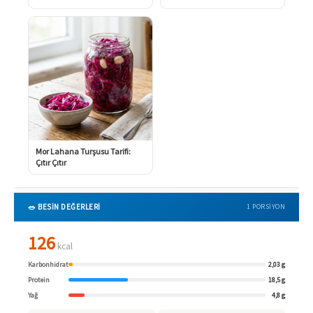
Mor Lahana Turşusu Tarifi:
Çıtır Çıtır
🥗 BESİN DEĞERLERİ
1 PORSIYON
126
kcal
Karbonhidrat
2,03 g
Protein
18,5 g
Yağ
4,8 g