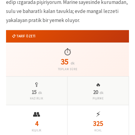
edip ızgarada pişiriyorum. Marine sayesinde kurumadan,
sulu ve baharatlı kalan tavukla; evde mangal lezzeti
yakalayan pratik bir yemek oluyor.
📋 TARİF ÖZETİ
⏱️
35
dk
TOPLAM SÜRE
🥄
🔥
15
20
dk
dk
HAZIRLIK
PİŞİRME
👥
⚡
4
325
KİŞİLİK
KCAL