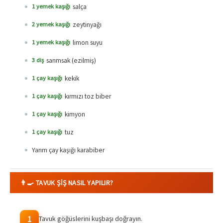
salça
1 yemek kaşığı
zeytinyağı
2 yemek kaşığı
limon suyu
1 yemek kaşığı
sarımsak (ezilmiş)
3 diş
kekik
1 çay kaşığı
kırmızı toz biber
1 çay kaşığı
kimyon
1 çay kaşığı
tuz
1 çay kaşığı
Yarım çay kaşığı karabiber
👨‍🍳 TAVUK ŞIŞ NASIL YAPILIR?
Tavuk göğüslerini kuşbaşı doğrayın.
1