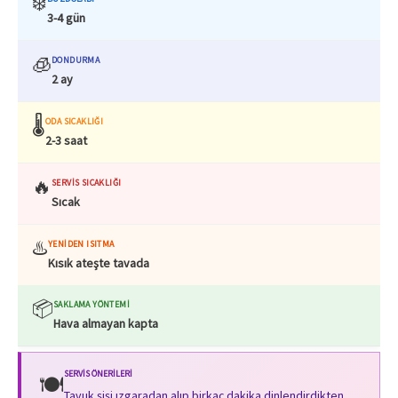
❄️
3-4 gün
🧊
DONDURMA
2 ay
🌡️
ODA SICAKLIĞI
2-3 saat
🔥
SERVIS SICAKLIĞI
Sıcak
♨️
YENIDEN ISITMA
Kısık ateşte tavada
📦
SAKLAMA YÖNTEMI
Hava almayan kapta
SERVIS ÖNERILERI
🍽️
Tavuk şişi ızgaradan alıp birkaç dakika dinlendirdikten