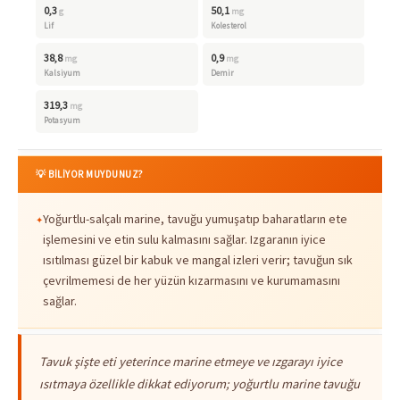
0,3
50,1
g
mg
Lif
Kolesterol
38,8
0,9
mg
mg
Kalsiyum
Demir
319,3
mg
Potasyum
💡 BİLİYOR MUYDUNUZ?
Yoğurtlu-salçalı marine, tavuğu yumuşatıp baharatların ete
işlemesini ve etin sulu kalmasını sağlar. Izgaranın iyice
ısıtılması güzel bir kabuk ve mangal izleri verir; tavuğun sık
çevrilmemesi de her yüzün kızarmasını ve kurumamasını
sağlar.
Tavuk şişte eti yeterince marine etmeye ve ızgarayı iyice
ısıtmaya özellikle dikkat ediyorum; yoğurtlu marine tavuğu