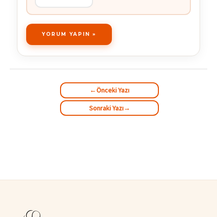
←
Önceki Yazı
Sonraki Yazı
→