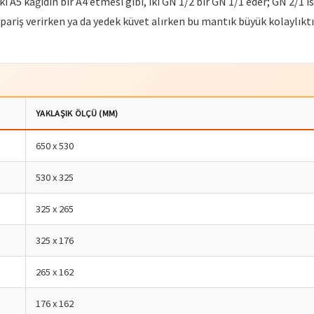
i A5 kağıdın bir A4 etmesi gibi, iki GN 1/2 bir GN 1/1 eder; GN 2/1 ise
ariş verirken ya da yedek küvet alırken bu mantık büyük kolaylıktır:
YAKLAŞIK ÖLÇÜ (MM)
650 x 530
530 x 325
325 x 265
325 x 176
265 x 162
176 x 162