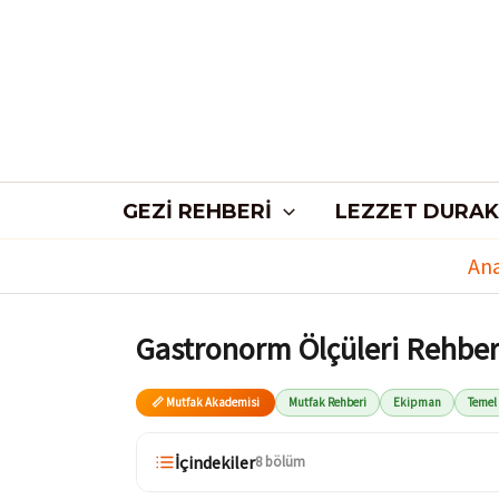
İçeriğe
atla
GEZI REHBERI
LEZZET DURAK
Ana
Gastronorm Ölçüleri Rehber
📏 Mutfak Akademisi
Mutfak Rehberi
Ekipman
Temel 
İçindekiler
8 bölüm