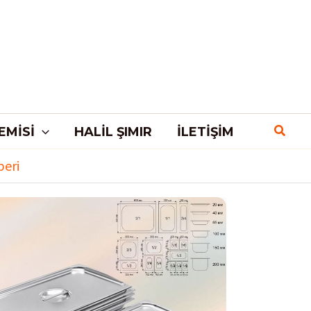
EMISI
HALIL ŞIMIR
İLETIŞIM
beri