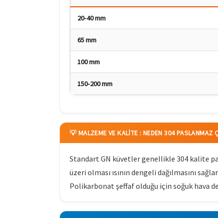
20-40 mm
65 mm
100 mm
150-200 mm
💡 MALZEME VE KALITE : NEDEN 304 PASLANMAZ 
Standart GN küvetler genellikle 304 kalite pa
üzeri olması ısının dengeli dağılmasını sağla
Polikarbonat şeffaf olduğu için soğuk hava d