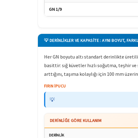
GN 1/9
💡 DERINLIKLER VE KAPASITE : AYNI BOYUT, FARKL
Her GN boyutu altı standart derinlikte üretili
basittir: sığ küvetler hızlı soğutma, teşhir ve
arttığını, taşıma kolaylığı için 100 mm üzeri
FIRIN İPUCU
💡
DERINLIĞE GÖRE KULLANIM
DERINLIK