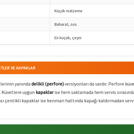
Küçük malzeme
Baharat, sos
En küçük, çeşni
VETLER VE KAPAKLAR
lerinin yanında
delikli (perfore)
versiyonları da vardır. Perfore k
r. Küvetlere uygun
kapaklar
ise hem saklamada hem servis sırasında s
sı çentikli kapaklar ise benmari hattında kapağı kaldırmadan servi