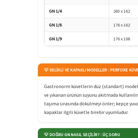
GN 1/4
265 x 162
GN 1/6
176 x 162
GN 1/9
176 x 108
💡 DELIKLI VE KAPAKLI MODELLER : PERFORE KÜ
Gastronorm küvetlerin düz (standart) model
ve yıkanan ürünün suyunu akıtmada kullanılı
taşıma sırasında dökülmeyi önler; kepçe yuva
kapaklar ilgili küvetle birebir uyumludur.
💡 DOĞRU GN NASIL SEÇILIR? : ÜÇ SORU