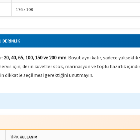
176 x 108
I DERINLIK
r:
20, 40, 65, 100, 150 ve 200 mm
. Boyut aynı kalır, sadece yükseklik
 servis için; derin küvetler stok, marinasyon ve toplu hazırlık içindi
nin dikkatle seçilmesi gerektiğini unutmayın.
TIPIK KULLANIM