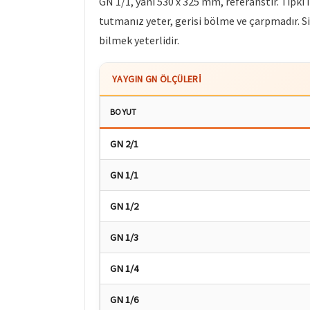
GN 1/1, yani 530 x 325 mm, referanstır. Tıpkı ik
tutmanız yeter, gerisi bölme ve çarpmadır. Sip
bilmek yeterlidir.
YAYGIN GN ÖLÇÜLERI
BOYUT
GN 2/1
GN 1/1
GN 1/2
GN 1/3
GN 1/4
GN 1/6