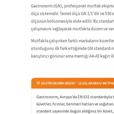
Gastronorm (GN), profesyonel mutfak ekipman
ölçü sistemidir. Temel ölçü GN 1/1'dir ve 530
ölçünün bölünmesiyle elde edilir. Bu standart;
çalışmasını sağlayarak mutfakta düzen ve ver
Mutfakta çalışırken farklı markaların küvetleri
oturduğunu ilk fark ettiğimde GN standardını
karıştırıcı görünür ama mantığı A4-A5 kağıt iliş
💡 GASTRONORM NEDIR? : ULUSLARARASI MUTFA
Gastronorm, Avrupa'da EN 631 standardıyla ta
küvetler, fırınlar, benmari hatları ve soğutucu
standart sayesinde bugün aldığınız bir küvet, 