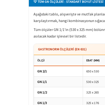
💡 TÜM GN ÖLÇÜLERI : STANDART BOYUT LISTESI
Aşağıdaki tablo, alışverişte ve mutfak planla
karşılaştırmak, hangi kombinasyonun sığacağı
Tüm ölçüler GN 1/1'in (530 x 325 mm) bölünmes
asılacak kadar işlevsel bir listedir.
GASTRONORM ÖLÇÜLERI (EN 631)
ÖLÇÜ
EBAT (MM)
GN 2/1
650 x 530
GN 1/1
530 x 325
GN 1/2
325 x 265
GN 1/3
325 x 176