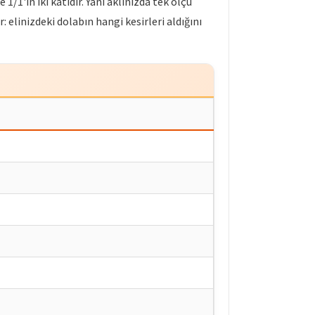
 1/1'in iki katıdır. Yani aklınızda tek ölçü
 elinizdeki dolabın hangi kesirleri aldığını