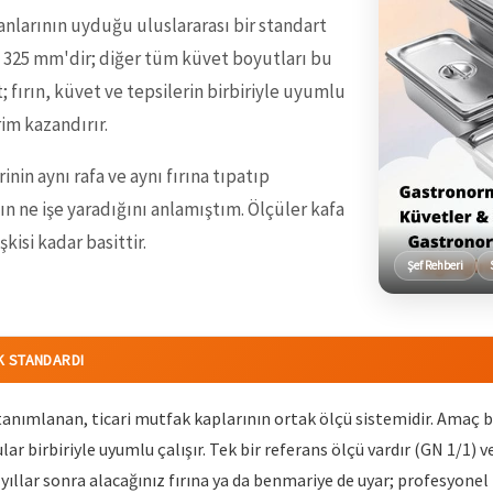
larının uyduğu uluslararası bir standart
 x 325 mm'dir; diğer tüm küvet boyutları bu
 fırın, küvet ve tepsilerin birbiriyle uyumlu
im kazandırır.
nin aynı rafa ve aynı fırına tıpatıp
n ne işe yaradığını anlamıştım. Ölçüler kafa
kisi kadar basittir.
Şef Rehberi
K STANDARDI
nımlanan, ticari mutfak kaplarının ortak ölçü sistemidir. Amaç ba
lar birbiriyle uyumlu çalışır. Tek bir referans ölçü vardır (GN 1/1) 
yıllar sonra alacağınız fırına ya da benmariye de uyar; profesyonel 