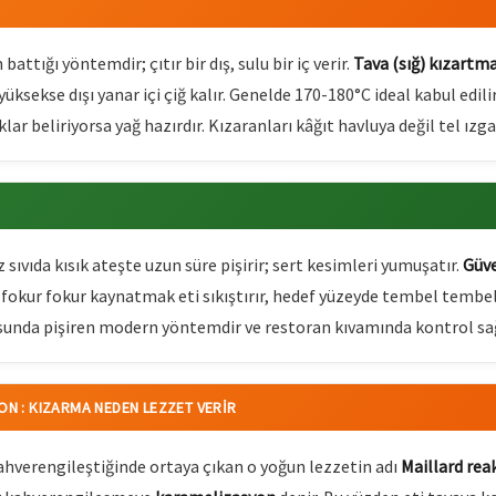
ttığı yöntemdir; çıtır bir dış, sulu bir iç verir.
Tava (sığ) kızartm
, yüksekse dışı yanar içi çiğ kalır. Genelde 170-180°C ideal kabul edi
r beliriyorsa yağ hazırdır. Kızaranları kâğıt havluya değil tel ızgar
 sıvıda kısık ateşte uzun süre pişirir; sert kesimleri yumuşatır.
Güve
r; fokur fokur kaynatmak eti sıkıştırır, hedef yüzeyde tembel tembe
sunda pişiren modern yöntemdir ve restoran kıvamında kontrol sağ
ON : KIZARMA NEDEN LEZZET VERIR
kahverengileştiğinde ortaya çıkan o yoğun lezzetin adı
Maillard rea