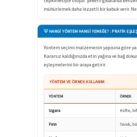
tepkimesiyle oluşur. Şekerli gıdalarda benz
mühürlemek daha lezzetli bir kabuk verir. N
💡 HANGI YÖNTEM HANGI YEMEĞE? : PRATIK EŞLE
Yöntem seçimi malzemenin yapısına göre yapıl
Kararsız kaldığınızda etin yağına ve bağ dokus
eşleşmelerini bir araya getirir.
YÖNTEM VE ÖRNEK KULLANIM
YÖNTEM
ÖRNEK
Izgara
Köfte, bi
Fırın
Tavuk, b