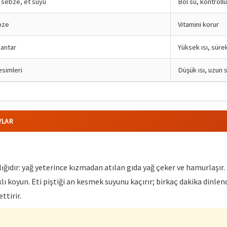
 sebze, et suyu
Bol su, kontroll
bze
Vitamini korur
antar
Yüksek ısı, sürekl
esimleri
Düşük ısı, uzun 
YLAR
lığıdır: yağ yeterince kızmadan atılan gıda yağ çeker ve hamurlaşır.
klı koyun. Eti piştiği an kesmek suyunu kaçırır; birkaç dakika dinle
ttirir.