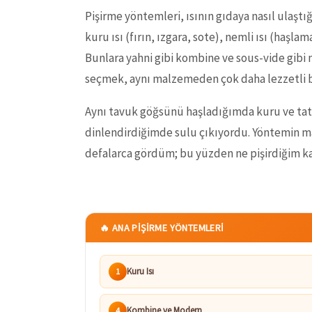
Pişirme yöntemleri, ısının gıdaya nasıl ulaşt
kuru ısı (fırın, ızgara, sote), nemli ısı (haşl
Bunlara yahni gibi kombine ve sous-vide gibi
seçmek, aynı malzemeden çok daha lezzetli b
Aynı tavuk göğsünü haşladığımda kuru ve tat
dinlendirdiğimde sulu çıkıyordu. Yöntemin
defalarca gördüm; bu yüzden ne pişirdiğim kad
🔥 ANA PIŞIRME YÖNTEMLERI
Kuru Isı
1
Kombine ve Modern
4