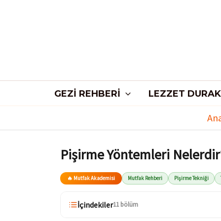
İçeriğe
atla
GEZI REHBERI
LEZZET DURAK
Ana
Pişirme Yöntemleri Nelerdir
🔥 Mutfak Akademisi
Mutfak Rehberi
Pişirme Tekniği
İçindekiler
11 bölüm