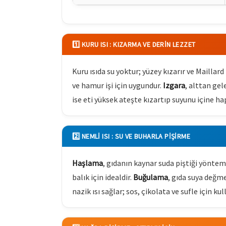
1️⃣ KURU ISI : KIZARMA VE DERIN LEZZET
Kuru ısıda su yoktur; yüzey kızarır ve Maillar
ve hamur işi için uygundur.
Izgara
, alttan gel
ise eti yüksek ateşte kızartıp suyunu içine ha
2️⃣ NEMLI ISI : SU VE BUHARLA PIŞIRME
Haşlama
, gıdanın kaynar suda piştiği yöntem
balık için idealdir.
Buğulama
, gıda suya değm
nazik ısı sağlar; sos, çikolata ve sufle için kull