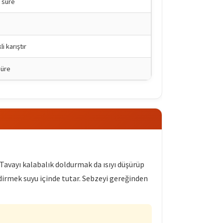
ü süre
i karıştır
süre
 Tavayı kalabalık doldurmak da ısıyı düşürüp
ndirmek suyu içinde tutar. Sebzeyi gereğinden