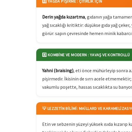
3️⃣ YAĞDA PIŞIRME : ÇITIRLIK İÇIN
Derin yağda kızartma
, gıdanın yağa tamamen ba
yağ sıcaklığı kritiktir: düşükse gıda yağ çeker
görür: sapın çevresinde hemen minik kabarcıkla
4️⃣ KOMBINE VE MODERN : YAVAŞ VE KONTROLLÜ
Yahni (braising)
, eti önce mühürleyip sonra az
pişirmedir. İkisinin de sırrı acele etmemekti
vakumlu poşette, hassas sıcaklıkta su banyo
💡 LEZZETIN BILIMI: MAILLARD VE KARAMELIZASY
Etin ve sebzenin yüzeyi yüksek ısıda kızarıp 