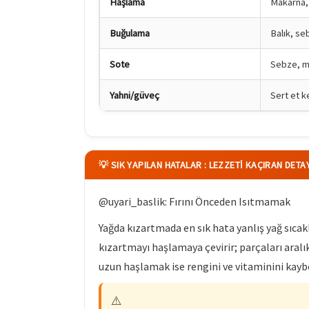
Haşlama
Makarna,
Buğulama
Balık, se
Sote
Sebze, m
Yahni/güveç
Sert et k
💡 SIK YAPILAN HATALAR : LEZZETI KAÇIRAN DETA
@uyari_baslik: Fırını Önceden Isıtmamak
Yağda kızartmada en sık hata yanlış yağ sıcak
kızartmayı haşlamaya çevirir; parçaları aralı
uzun haşlamak ise rengini ve vitaminini kaybe
⚠️