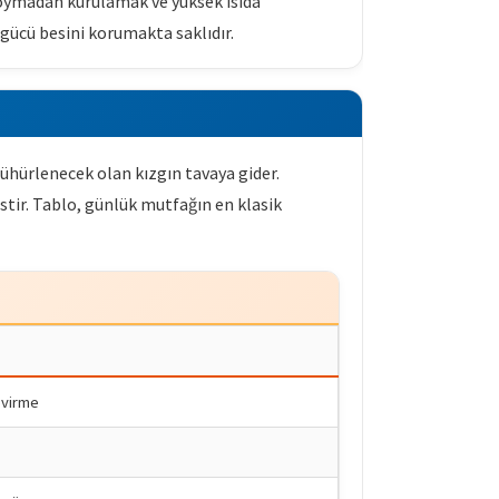
koymadan kurulamak ve yüksek ısıda
ücü besini korumakta saklıdır.
ühürlenecek olan kızgın tavaya gider.
estir. Tablo, günlük mutfağın en klasik
evirme