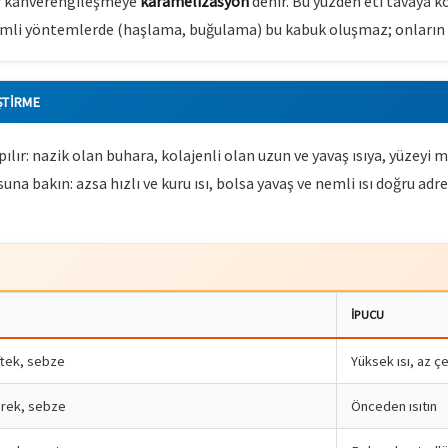
er kahverengileşmeye
karamelizasyon
denir. Bu yüzden eti tavaya 
emli yöntemlerde (haşlama, buğulama) bu kabuk oluşmaz; onların g
ŞTIRME
ır: nazik olan buhara, kolajenli olan uzun ve yavaş ısıya, yüzeyi m
una bakın: azsa hızlı ve kuru ısı, bolsa yavaş ve nemli ısı doğru adr
İPUCU
ftek, sebze
Yüksek ısı, az ç
örek, sebze
Önceden ısıtın