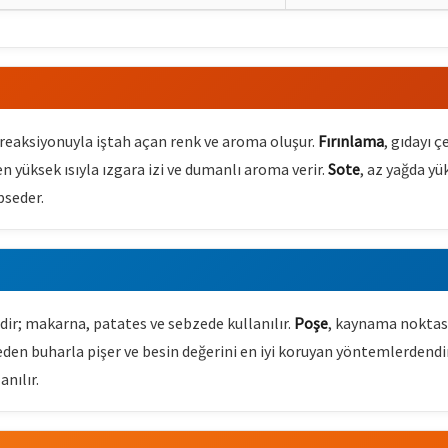
d reaksiyonuyla iştah açan renk ve aroma oluşur.
Fırınlama
, gıdayı 
en yüksek ısıyla ızgara izi ve dumanlı aroma verir.
Sote
, az yağda yü
pseder.
dir; makarna, patates ve sebzede kullanılır.
Poşe
, kaynama noktası
eden buharla pişer ve besin değerini en iyi koruyan yöntemlerdendi
anılır.