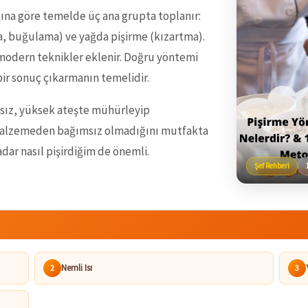
ığına göre temelde üç ana grupta toplanır:
ama, buğulama) ve yağda pişirme (kızartma).
 modern teknikler eklenir. Doğru yöntemi
ir sonuç çıkarmanın temelidir.
sız, yüksek ateşte mühürleyip
 malzemeden bağımsız olmadığını mutfakta
ar nasıl pişirdiğim de önemli.
Şef Rehberi
Nemli Isı
2
3