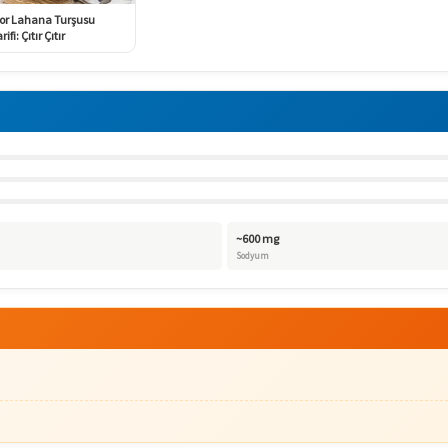
or Lahana Turşusu
rifi: Çıtır Çıtır
~600 mg
Sodyum