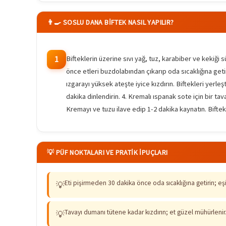
👨‍🍳 SOSLU DANA BIFTEK NASIL YAPILIR?
Bifteklerin üzerine sıvı yağ, tuz, karabiber ve kekiği s
1
önce etleri buzdolabından çıkarıp oda sıcaklığına get
ızgarayı yüksek ateşte iyice kızdırın. Biftekleri yerle
dakika dinlendirin. 4. Kremalı ıspanak sote için bir ta
Kremayı ve tuzu ilave edip 1-2 dakika kaynatın. Biftek
💡 PÜF NOKTALARI VE PRATIK İPUÇLARI
Eti pişirmeden 30 dakika önce oda sıcaklığına getirin; eşi
💡
Tavayı dumanı tütene kadar kızdırın; et güzel mühürlenir
💡