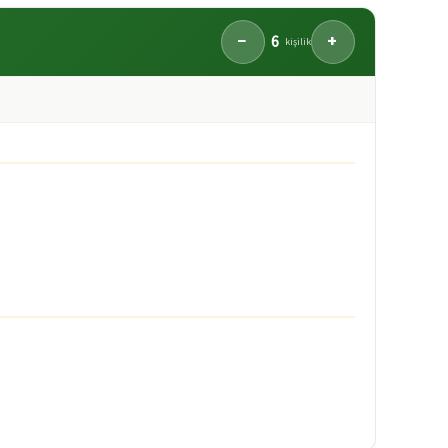
6
−
+
kişilik