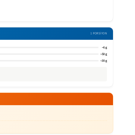
1 PORSIYON
~6 g
~50 g
~30 g