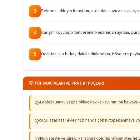
Pekmezi ekleyip karıştırın, ardından suyu azar azar, s
3
Karışım koyulaşıp tencerenin kenarından ayrılan, pürüz
4
Ocaktan alıp birkaç dakika dinlendirin. Kâselere paylaş
5
💡 PÜF NOKTALARI VE PRATIK İPUÇLARI
Leblebi ununu yağda birkaç dakika kavurun; bu helvaya 
💡
Suyu azar azar ekleyin; bir anda çok su topaklanmaya yol
💡
Kısık ateşte ve sürekli karıştırarak pişirin; yüksek ateş hel
💡