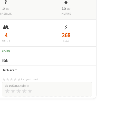
🥄
🔥
5
15
dk
dk
HAZIRLIK
PİŞİRME
👥
⚡
4
268
KİŞİLİK
KCAL
Kolay
Türk
Her Mevsim
★
★
★
★
★
İlk oyu siz verin
SIZ DEĞERLENDIRIN:
★
★
★
★
★