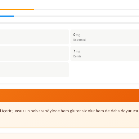
0
mg
Kolesterol
7
mg
Demir
 içerir; unsuz un helvası böylece hem glutensiz olur hem de daha doyurucu bi