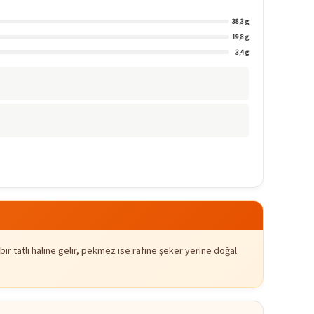
38,3 g
19,8 g
3,4 g
r tatlı haline gelir, pekmez ise rafine şeker yerine doğal