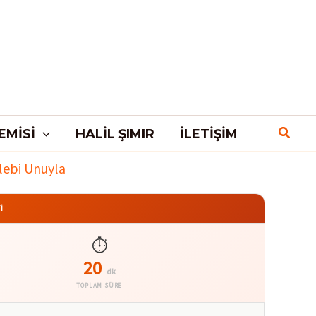
EMISI
HALIL ŞIMIR
İLETIŞIM
lebi Unuyla
İ
⏱️
20
dk
TOPLAM SÜRE