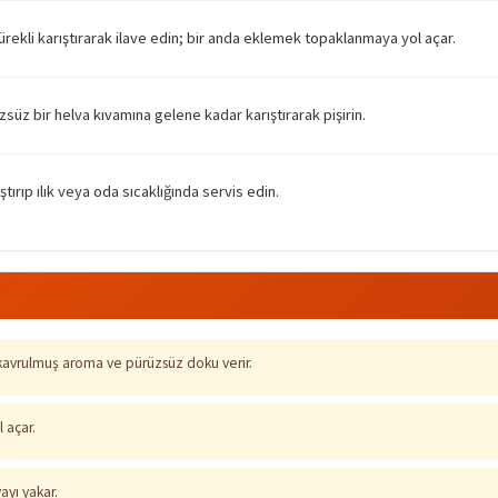
ürekli karıştırarak ilave edin; bir anda eklemek topaklanmaya yol açar.
süz bir helva kıvamına gelene kadar karıştırarak pişirin.
tırıp ılık veya oda sıcaklığında servis edin.
kavrulmuş aroma ve pürüzsüz doku verir.
 açar.
vayı yakar.