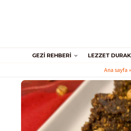
İçeriğe
atla
GEZI REHBERI
LEZZET DURAK
Ana sayfa