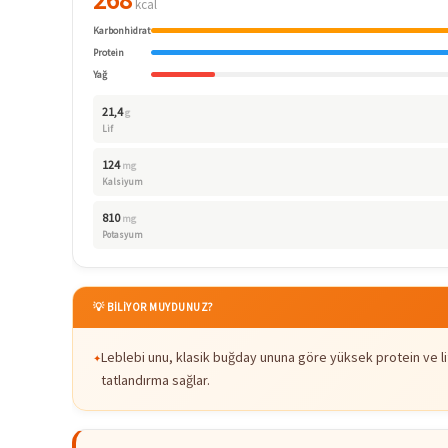
kcal
Karbonhidrat
Protein
Yağ
21,4
g
Lif
124
mg
Kalsiyum
810
mg
Potasyum
💡 BİLİYOR MUYDUNUZ?
Leblebi unu, klasik buğday ununa göre yüksek protein ve lif
tatlandırma sağlar.