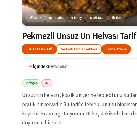
⏱ 20 dk
👥 4 kişilik
⭐ Kolay
🔥 268 kcal
🌍 Türk
Pekmezli Unsuz Un Helvası Tarif
TATLI TARIFLERI
Şerbetli Tatlılar Rehberi
Tarife Atla ↓
İçindekiler
5 bölüm
✓ Vegan
⚠ -
Unsuz un helvası, klasik un yerine leblebi unu kulla
pratik bir helvadır. Bu tarifte leblebi ununu hindist
koyu bir kıvama getiriyorum. Birkaç dakikada hazırla
doyurucu bir tatlı.