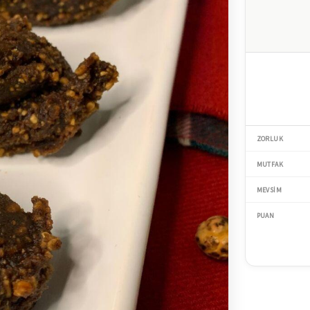
ZORLUK
MUTFAK
MEVSIM
PUAN