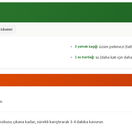
 kâseleri
üzüm pekmezi (tatlıl
3 yemek kaşığı
su (daha katı için dah
1 su bardağı
n.
kokusu çıkana kadar, sürekli karıştırarak 3-4 dakika kavurun.