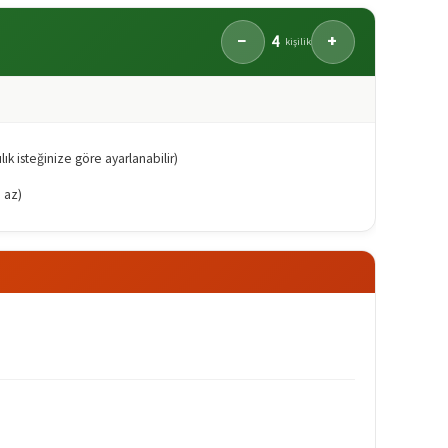
4
−
+
kişilik
ık isteğinize göre ayarlanabilir)
a az)