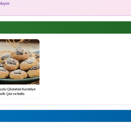
oluyor.
uzlu Çikolatalı Kurabiye
rifi: Çıtır ve Nefis