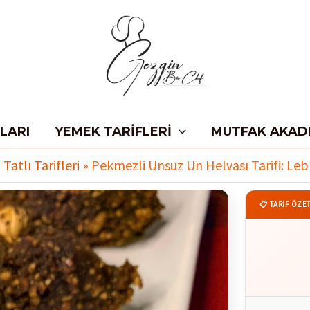
LARI
YEMEK TARIFLERI
MUTFAK AKAD
»
Tatlı Tarifleri
»
Pekmezli Unsuz Un Helvası Tarifi: Leb
📋 TARİF ÖZET