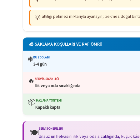
Tatlılığı pekmez miktarıyla ayarlayın; pekmez doğal bir t
💡
🧊 SAKLAMA KOŞULLARI VE RAF ÖMRÜ
❄️
BUZDOLABI
3-4 gün
🔥
SERVIS SICAKLIĞI
Ilık veya oda sıcaklığında
📦
SAKLAMA YÖNTEMI
Kapaklı kapta
SERVIS ÖNERILERI
🍽️
Unsuz un helvasını ılık veya oda sıcaklığında, küçük k