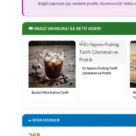
doğal yapısıyla çay saatinin pratik, doyurucu bir tatlısı 
🍽️ UNSUZ UN HELVASI ILE NE İYI GIDER?
Ev Yapımı Puding Tarifi:
Çikolatalı ve Pratik
Buzlu Filtre Kahve Tarifi
M
Ta
🥗 BESİN DEĞERLERİ
268