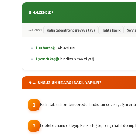
🧅 MALZEMELER
🍳 Gerekli:
Kalın tabanlı tencere veya tava
Tahta kaşık
Servis
leblebi unu
1 su bardağı
hindistan cevizi yağı
1 yemek kaşığı
👨‍🍳 UNSUZ UN HELVASI NASIL YAPILIR?
Kalın tabanlı bir tencerede hindistan cevizi yağını eriti
1
Leblebi ununu ekleyip kısık ateşte, rengi hafif dönüp 
2