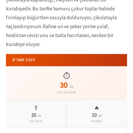
kurabiyedir. Bu tarifte hamuru çukur toplar halinde
fırınlayıp böğürtlen sosuyla dolduruyor, çikolatayla
taçlandırıyorum. Rafine un ve şeker yerine yulaf,
hindistan cevizi unu ve balla hazırlanan, sevilen bir
kurabiye oluyor.
📋 TARİF ÖZETİ
⏱️
30
dk
TOPLAM SÜRE
🥄
🔥
20
10
dk
dk
HAZIRLIK
PİŞİRME