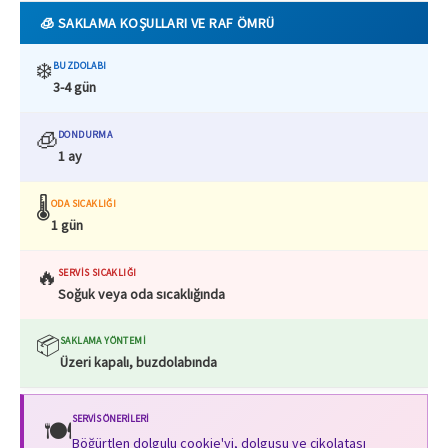
🧊 SAKLAMA KOŞULLARI VE RAF ÖMRÜ
❄️
BUZDOLABI
3-4 gün
🧊
DONDURMA
1 ay
🌡️
ODA SICAKLIĞI
1 gün
🔥
SERVIS SICAKLIĞI
Soğuk veya oda sıcaklığında
📦
SAKLAMA YÖNTEMI
Üzeri kapalı, buzdolabında
SERVIS ÖNERILERI
🍽️
Böğürtlen dolgulu cookie'yi, dolgusu ve çikolatası