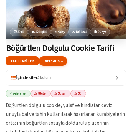
⏱ 30 dk
👥 12 kişilik
⭐ Kolay
🔥 105 kcal
🌍 Dünya
Böğürtlen Dolgulu Cookie Tarifi
TATLI TARIFLERI
Tarife Atla ↓
İçindekiler
5 bölüm
✓ Vejetaryen
⚠ Gluten
⚠ Susam
⚠ Süt
Böğürtlen dolgulu cookie, yulaf ve hindistan cevizi
unuyla bal ve tahin kullanılarak hazırlanan kurabiyelerin
ortasının böğürtlen sosuyla doldurulup üzerinin
çikolatayla kaplandığı, meyveli ve çikolatalı bir