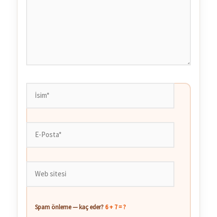
İsim*
E-
Posta*
Web
sitesi
Spam önleme — kaç eder?
6 + 7 = ?