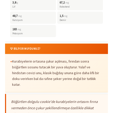
3,8
67,2
g
mg
Lif
Kolesterol
48,7
1,5
mg
mg
Kalsiyum
Demir
183
mg
Potasyum
💡 BİLİYOR MUYDUNUZ?
Kurabiyelerin ortasına çukur açılması, fırından sonra
böğürtlen sosunu tutacak bir yuva oluşturur. Yulaf ve
hindistan cevizi unu, klasik buğday ununa göre daha lifli bir
doku verirken bal da rafine şeker yerine doğal bir tatlılık
katar.
Böğürtlen dolgulu cookie'de kurabiyelerin ortasını fırına
vermeden önce çukur şekillendirmeye özellikle dikkat