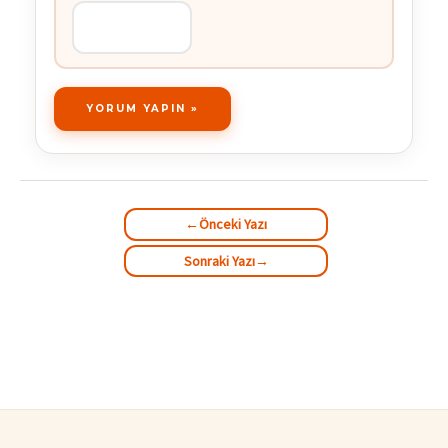
←
Önceki Yazı
Sonraki Yazı
→