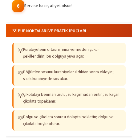
Servise hazır, afiyet olsun!
6
💡 PÜF NOKTALARI VE PRATIK İPUÇLARI
Kurabiyelerin ortasını fırına vermeden çukur
💡
şekillendirin; bu dolguya yuva açar.
Böğürtlen sosunu kurabiyeler ılıdıktan sonra ekleyin;
💡
sıcak kurabiyede sos akar.
Çikolatayı benmari usulü, su kaçırmadan eritin; su kaçan
💡
çikolata topaklanır.
Dolgu ve çikolata sonrası dolapta bekletin; dolgu ve
💡
çikolata böyle oturur.