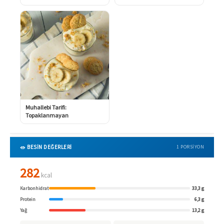
Muhallebi Tarifi:
Topaklanmayan
🥗 BESİN DEĞERLERİ
1 PORSIYON
282
kcal
Karbonhidrat
33,3 g
Protein
6,3 g
Yağ
13,2 g