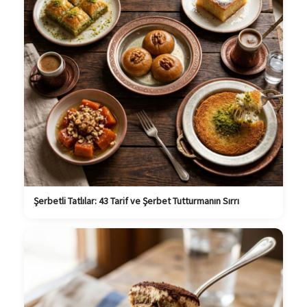
Şerbetli Tatlılar: 43 Tarif ve Şerbet Tutturmanın Sırrı