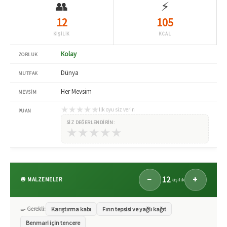
👥
⚡
12
105
KİŞİLİK
KCAL
Kolay
ZORLUK
Dünya
MUTFAK
Her Mevsim
MEVSIM
★
★
★
★
★
İlk oyu siz verin
PUAN
SIZ DEĞERLENDIRIN:
★
★
★
★
★
12
−
+
🧅 MALZEMELER
kişilik
🍳 Gerekli:
Karıştırma kabı
Fırın tepsisi ve yağlı kağıt
Benmari için tencere