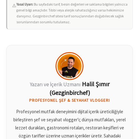
Yasal Uyarı:
Bu sayfadaki tarif, besin değerleri ve saklama bilgileri yalnızca
⚠️
genel bilgi amaçlıdır. Tıbbi veya alerjik rahatsızlığınız varsa hekiminize
danışınız. Gezginbirchef sitesi tarif sonuçlarından doğabilecek sağlık
sorunlarından sorumlu tutulamaz.
Halil Şımır
Yazarı ve İçerik Uzmanı
(Gezginbirchef)
PROFESYONEL ŞEF & SEYAHAT VLOGGERI
Profesyonel mutfak deneyimini dijital içerik üreticiliğiyle
birleştiren şef ve seyahat vlogger'ı; dünya mutfakları, yerel
lezzet durakları, gastronomi rotaları, restoran keşifleri ve
özgün tarifler üzerine uzman içerikler üretir. Sahadaki