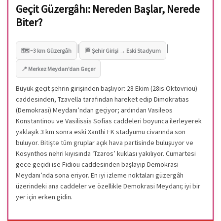
Geçit Güzergâhı: Nereden Başlar, Nerede
Biter?
|
|
🗺️ ~3 km Güzergâh
🏁 Şehir Girişi → Eski Stadyum
📍 Merkez Meydan’dan Geçer
Büyük geçit şehrin girişinden başlıyor: 28 Ekim (28is Oktovriou)
caddesinden, Tzavella tarafından hareket edip Dimokratias
(Demokrasi) Meydanı’ndan geçiyor; ardından Vasileos
Konstantinou ve Vasilissis Sofias caddeleri boyunca ilerleyerek
yaklaşık 3 km sonra eski Xanthi FK stadyumu civarında son
buluyor. Bitişte tüm gruplar açık hava partisinde buluşuyor ve
Kosynthos nehri kıyısında ‘Tzaros’ kuklası yakılıyor. Cumartesi
gece geçidi ise Fidiou caddesinden başlayıp Demokrasi
Meydanı’nda sona eriyor. En iyi izleme noktaları güzergâh
üzerindeki ana caddeler ve özellikle Demokrasi Meydanı; iyi bir
yer için erken gidin.