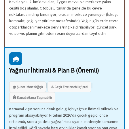
Kavala yolu 2. km’deki alan, Zygos mevkii ve merkeze yakın
çeşitli boş alanlar. Otobüslü turlar da genelde bu çevre
noktalarda indirip bindiriyor; oradan merkeze yürünüyor (İskeçe
kompakt, çoğu yer yürüme mesafesinde). Yoğun günlerde çevre
otoparklardan merkeze servis/ring kaldırılabiliyor; güncel park
ve servis planını gitmeden resmi duyurulardan teyit edin.
🌧️
Yağmur İhtimali & Plan B (Önemli)
|
|
🌧️ Şubat-Mart Yağışlı
⚠️ Geçit Ertelenebilir/İptal
🏟️ Kapalı Alana Taşınabilir
Karnaval kışın sonuna denk geldiği için yağmur ihtimali yüksek ve
program aksayabiliyor. Nitekim 2026’da çocuk geçidi önce
ertelendi, sonra şiddetli yağış/fırtına uyarısı nedeniyle tamamen
iptal edildi. Kötü havada bazı etkinlikler kapalı spor salonu veya