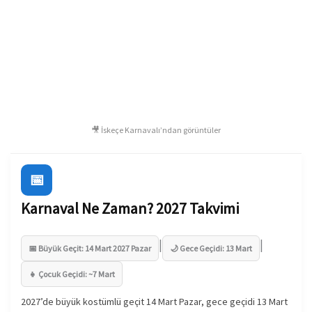
🎥 İskeçe Karnavalı’ndan görüntüler
📅
Karnaval Ne Zaman? 2027 Takvimi
|
|
📅 Büyük Geçit: 14 Mart 2027 Pazar
🌙 Gece Geçidi: 13 Mart
👧 Çocuk Geçidi: ~7 Mart
2027’de büyük kostümlü geçit 14 Mart Pazar, gece geçidi 13 Mart