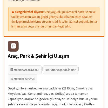
🔥 Gezginbirchef Tüyosu:
Sınır yoğunluğu karnaval hafta sonu ve
tatillerde tavan yapar; geçişi gece ya da sabahın erken saatine
denk getirmek bekleme süresini ciddi kısaltır. Güncel yoğunluğu tur
firmanızdan veya sınır durumundan teyit edin.
🅿️
Araç, Park & Şehir İçi Ulaşım
|
|
🅿️ Merkez Araca Kapalı
🚌 Turlar Dışarıda İndirir
🚶 Merkeze Yürüyüş
Geçit günleri merkez ve ana caddeler (28 Ekim, Dimokratias
Meydanı, Vas. Konstantinou, Vas. Sofias) araca tamamen
kapatılıyor, araçlar bölgeden çektiriliyor. Belediye bunun yerine
şehrin çevresinde park alanları açıyor: okul bahçeleri, Xanthi-