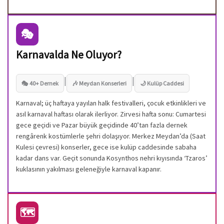
🎭
Karnavalda Ne Oluyor?
|
|
🎭 40+ Dernek
🎶 Meydan Konserleri
🌙 Kulüp Caddesi
Karnaval; üç haftaya yayılan halk festivalleri, çocuk etkinlikleri ve
asıl karnaval haftası olarak ilerliyor. Zirvesi hafta sonu: Cumartesi
gece geçidi ve Pazar büyük geçidinde 40’tan fazla dernek
rengârenk kostümlerle şehri dolaşıyor. Merkez Meydan’da (Saat
Kulesi çevresi) konserler, gece ise kulüp caddesinde sabaha
kadar dans var. Geçit sonunda Kosynthos nehri kıyısında ‘Tzaros’
kuklasının yakılması geleneğiyle karnaval kapanır.
🗺️