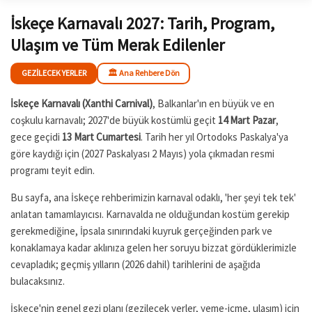
İskeçe Karnavalı 2027: Tarih, Program,
Ulaşım ve Tüm Merak Edilenler
GEZILECEK YERLER
🏛️ Ana Rehbere Dön
İskeçe Karnavalı (Xanthi Carnival)
, Balkanlar'ın en büyük ve en
coşkulu karnavalı; 2027'de büyük kostümlü geçit
14 Mart Pazar
,
gece geçidi
13 Mart Cumartesi
. Tarih her yıl Ortodoks Paskalya'ya
göre kaydığı için (2027 Paskalyası 2 Mayıs) yola çıkmadan resmi
programı teyit edin.
Bu sayfa, ana İskeçe rehberimizin karnaval odaklı, 'her şeyi tek tek'
anlatan tamamlayıcısı. Karnavalda ne olduğundan kostüm gerekip
gerekmediğine, İpsala sınırındaki kuyruk gerçeğinden park ve
konaklamaya kadar aklınıza gelen her soruyu bizzat gördüklerimizle
cevapladık; geçmiş yılların (2026 dahil) tarihlerini de aşağıda
bulacaksınız.
İskeçe'nin genel gezi planı (gezilecek yerler, yeme-içme, ulaşım) için