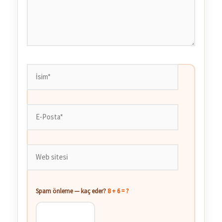
İsim*
E-
Posta*
Web
sitesi
Spam önleme — kaç eder?
8 + 6 = ?