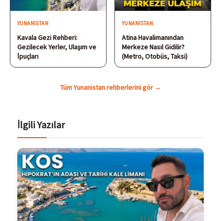
YUNANISTAN
YUNANISTAN
Kavala Gezi Rehberi:
Atina Havalimanından
Gezilecek Yerler, Ulaşım ve
Merkeze Nasıl Gidilir?
İpuçları
(Metro, Otobüs, Taksi)
Tüm Yunanistan rehberlerini gör →
İlgili Yazılar