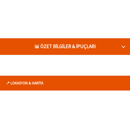
📊 ÖZET BİLGİLER & İPUÇLARI
📍 LOKASYON & HARİTA