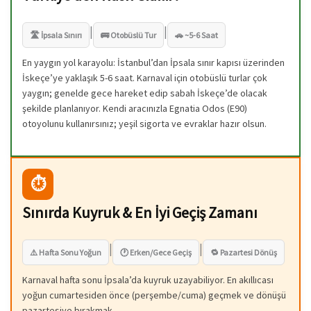
|
|
🛣️ İpsala Sınırı
🚌 Otobüslü Tur
🚗 ~5-6 Saat
En yaygın yol karayolu: İstanbul’dan İpsala sınır kapısı üzerinden
İskeçe’ye yaklaşık 5-6 saat. Karnaval için otobüslü turlar çok
yaygın; genelde gece hareket edip sabah İskeçe’de olacak
şekilde planlanıyor. Kendi aracınızla Egnatia Odos (E90)
otoyolunu kullanırsınız; yeşil sigorta ve evraklar hazır olsun.
⏱️
Sınırda Kuyruk & En İyi Geçiş Zamanı
|
|
⚠️ Hafta Sonu Yoğun
🕐 Erken/Gece Geçiş
🔁 Pazartesi Dönüş
Karnaval hafta sonu İpsala’da kuyruk uzayabiliyor. En akıllıcası
yoğun cumartesiden önce (perşembe/cuma) geçmek ve dönüşü
pazartesiye bırakmak.