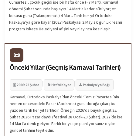
Cumartesi, çocuk geçidi ise bir hafta önce (~7 Mart). Karnaval
dönemi Şubat sonunda başlayıp 14 Mart’a kadar sürüyor; et
kokusu günü (Tsiknopempti) 4 Mart. Tarih her yıl Ortodoks
Paskalya’ya göre kayar (2027 Paskalyası 2 Mayıs); günlük resmi
program İskeçe Belediyesi afişini yayınlayınca kesinleşir.
📜
Önceki Yıllar (Geçmiş Karnaval Tarihleri)
|
|
🗓️ 2026: 22 Şubat
🔄 Her Yıl Kayar
⛪ Paskalya’ya Bağlı
Karnaval, Ortodoks Paskalya’dan önceki ‘Temiz Pazartesi’nin
hemen öncesindeki Pazar (Apokries) günü doruğa çıkar; bu
yüzden tarih her yıl farklıdır. Örneğin 2026’da büyük geçit 22
Şubat 2026 Pazar’daydı (festival 28 Ocak-23 Şubat). 2027’de ise
14 Mart’a denk geliyor. Farklı bir yıl için planlıyorsanız o yılın
güncel tarihini teyit edin.