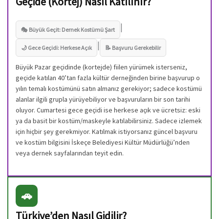
Geçide (Kortej) Nasıl Katılınır?
|
🎭 Büyük Geçit: Dernek Kostümü Şart
|
🌙 Gece Geçidi: Herkese Açık
📝 Başvuru Gerekebilir
Büyük Pazar geçidinde (kortejde) fiilen yürümek isterseniz,
geçide katılan 40’tan fazla kültür derneğinden birine başvurup o
yılın temalı kostümünü satın almanız gerekiyor; sadece kostümü
alanlar ilgili grupla yürüyebiliyor ve başvuruların bir son tarihi
oluyor. Cumartesi gece geçidi ise herkese açık ve ücretsiz: eski
ya da basit bir kostüm/maskeyle katılabilirsiniz. Sadece izlemek
için hiçbir şey gerekmiyor. Katılmak istiyorsanız güncel başvuru
ve kostüm bilgisini İskeçe Belediyesi Kültür Müdürlüğü’nden
veya dernek sayfalarından teyit edin.
🚗
Türkiye’den Nasıl Gidilir?