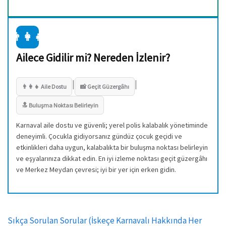
👨‍👩‍👧
Ailece Gidilir mi? Nereden İzlenir?
|
|
👨‍👩‍👧 Aile Dostu
📸 Geçit Güzergâhı
🔝 Buluşma Noktası Belirleyin
Karnaval aile dostu ve güvenli; yerel polis kalabalık yönetiminde
deneyimli. Çocukla gidiyorsanız gündüz çocuk geçidi ve
etkinlikleri daha uygun, kalabalıkta bir buluşma noktası belirleyin
ve eşyalarınıza dikkat edin. En iyi izleme noktası geçit güzergâhı
ve Merkez Meydan çevresi; iyi bir yer için erken gidin.
Sıkça Sorulan Sorular (İskeçe Karnavalı Hakkında Her