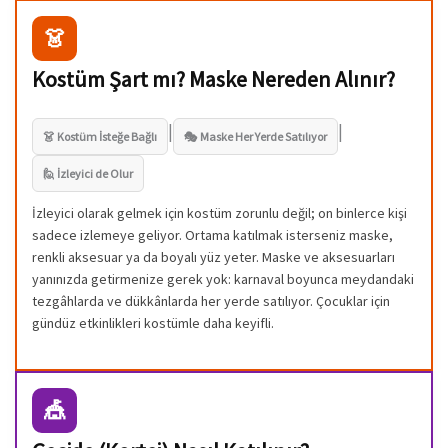
👗
Kostüm Şart mı? Maske Nereden Alınır?
|
|
👗 Kostüm İsteğe Bağlı
🎭 Maske Her Yerde Satılıyor
🙋 İzleyici de Olur
İzleyici olarak gelmek için kostüm zorunlu değil; on binlerce kişi
sadece izlemeye geliyor. Ortama katılmak isterseniz maske,
renkli aksesuar ya da boyalı yüz yeter. Maske ve aksesuarları
yanınızda getirmenize gerek yok: karnaval boyunca meydandaki
tezgâhlarda ve dükkânlarda her yerde satılıyor. Çocuklar için
gündüz etkinlikleri kostümle daha keyifli.
🎪