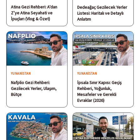
Atina Gezi Rehberi: A’dan
Dedeağaç Gezilecek Yerler
Z’ye Atina Seyahati ve
Listesi: Haritalı ve Detaylı
İpuçları (Vlog & Özet)
Anlatım
YUNANISTAN
YUNANISTAN
Nafplio Gezi Rehberi:
İpsala Sınır Kapısı: Geçiş
Gezilecek Yerler, Ulaşım,
Rehberi, Yoğunluk,
Bütçe
Mesafeler ve Gerekli
Evraklar (2026)