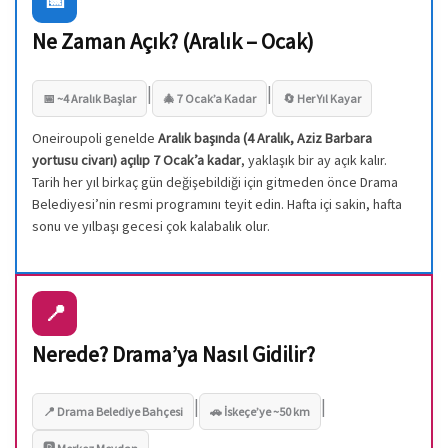
Ne Zaman Açık? (Aralık – Ocak)
|
|
📅 ~4 Aralık Başlar
🎄 7 Ocak’a Kadar
🔄 Her Yıl Kayar
Oneiroupoli genelde
Aralık başında (4 Aralık, Aziz Barbara
yortusu civarı) açılıp 7 Ocak’a kadar
, yaklaşık bir ay açık kalır.
Tarih her yıl birkaç gün değişebildiği için gitmeden önce Drama
Belediyesi’nin resmi programını teyit edin. Hafta içi sakin, hafta
sonu ve yılbaşı gecesi çok kalabalık olur.
📍
Nerede? Drama’ya Nasıl Gidilir?
|
|
📍 Drama Belediye Bahçesi
🚗 İskeçe’ye ~50 km