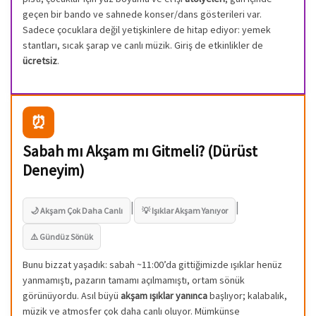
geçen bir bando ve sahnede konser/dans gösterileri var.
Sadece çocuklara değil yetişkinlere de hitap ediyor: yemek
stantları, sıcak şarap ve canlı müzik. Giriş de etkinlikler de
ücretsiz
.
⏰
Sabah mı Akşam mı Gitmeli? (Dürüst
Deneyim)
|
|
🌙 Akşam Çok Daha Canlı
💡 Işıklar Akşam Yanıyor
⚠️ Gündüz Sönük
Bunu bizzat yaşadık: sabah ~11:00’da gittiğimizde ışıklar henüz
yanmamıştı, pazarın tamamı açılmamıştı, ortam sönük
görünüyordu. Asıl büyü
akşam ışıklar yanınca
başlıyor; kalabalık,
müzik ve atmosfer çok daha canlı oluyor. Mümkünse