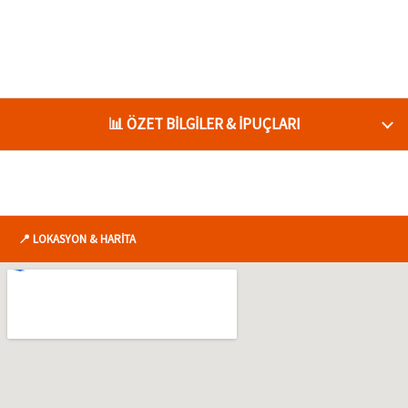
📊 ÖZET BİLGİLER & İPUÇLARI
📍 LOKASYON & HARİTA