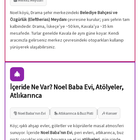
🅿️ Merkez Meydan
Noel köyü, Drama şehir merkezindeki
Belediye Bahçesi ve
Özgürlük (Eleftherias) Meydanı
çevresine kurulur; yani şehrin tam
kalbindedir. Drama, İskeçe’ye ~50 km, Kavala’ya ~35 km
mesafede. Turlar genelde Kavala ile aynı güne koyar. Kendi
aracınızla gelirseniz merkez çevresindeki otoparkları kullanıp
yürüyerek ulaşabilirsiniz.
🎄
İçeride Ne Var? Noel Baba Evi, Atölyeler,
Atlıkarınca
|
|
🎅 Noel Baba’nın Evi
🎠 Atlıkarınca & Buz Pisti
🎶 Konser
Köy; ışıklı ahşap evler, göletler ve köprülerle masal atmosferi
sunuyor. İçeride
Noel Baba’nın Evi
, peri evleri, atlıkarınca, buz
pisti; çocuklar için yüz boyama ve el işi
atölyeleri
, gün içinde