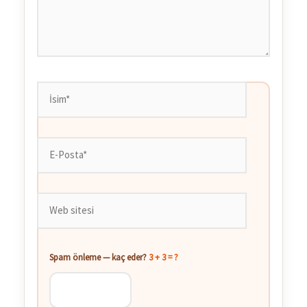
İsim*
E-
Posta*
Web
sitesi
Spam önleme — kaç eder?
3 + 3 = ?