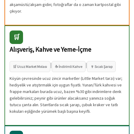
akşamüstü/akşam gidin; fotoğraflar da o zaman kartpostal gibi
çıkıyor.
🛒
Alışveriş, Kahve ve Yeme-İçme
|
|
🛒 Ucuz Market Molası
☕ İndirimli Kahve
🍷 Sıcak Şarap
Köyün çevresinde ucuz zincir marketler (Little Market tarzı) var;
hediyelik ve atıştırmalık için uygun fiyatlı. Yunan/Türk kahvesi ve
frappe markaları burada ucuz, bazen %30 gibi indirimlere denk
gelebilirsiniz; peynir gibi ürünler alacaksanız yanınıza soğuk
tutucu çanta alın. Stantlarda sıcak şarap, çubuk kraker ve tatlı
kokuları eşliğinde yürümek başlı başına keyifli.