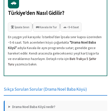
🚗
Türkiye’den Nasıl Gidilir?
|
|
🛣️ İpsala Sınırı
🚌 Kavala ile Tur
🚗 ~5-6 Saat
En yaygın yol karayolu: İstanbul’dan İpsala sınır kapısı üzerinden
~5-6 saat. Türk acenteleri köyü çoğunlukla
"Drama Noel Baba
Köyü"
adıyla Kavala ile aynı programda satar; genelde gece
hareket edilir. Kendi aracınızla gelecekseniz yeşil kart/sigorta
ve evraklarınızı hazırlayın. Detaylı rota için
Batı Trakya 5 Şehir
Turu
yazımıza bakın.
Sıkça Sorulan Sorular (Drama Noel Baba Köyü)
Drama Noel Baba Köyü nedir?