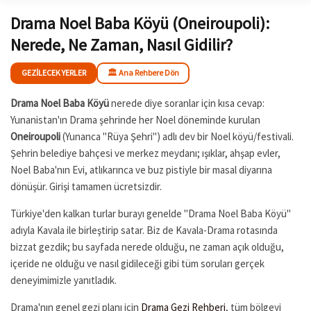
Drama Noel Baba Köyü (Oneiroupoli):
Nerede, Ne Zaman, Nasıl Gidilir?
GEZILECEK YERLER
🏛️ Ana Rehbere Dön
Drama Noel Baba Köyü
nerede diye soranlar için kısa cevap:
Yunanistan'ın Drama şehrinde her Noel döneminde kurulan
Oneiroupoli
(Yunanca "Rüya Şehri") adlı dev bir Noel köyü/festivali.
Şehrin belediye bahçesi ve merkez meydanı; ışıklar, ahşap evler,
Noel Baba'nın Evi, atlıkarınca ve buz pistiyle bir masal diyarına
dönüşür. Girişi tamamen ücretsizdir.
Türkiye'den kalkan turlar burayı genelde "Drama Noel Baba Köyü"
adıyla Kavala ile birleştirip satar. Biz de Kavala-Drama rotasında
bizzat gezdik; bu sayfada nerede olduğu, ne zaman açık olduğu,
içeride ne olduğu ve nasıl gidileceği gibi tüm soruları gerçek
deneyimimizle yanıtladık.
Drama'nın genel gezi planı için
Drama Gezi Rehberi
, tüm bölgeyi