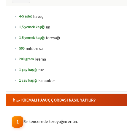
havuç
4-5 adet
un
1,5 yemek kaşığı
tereyağı
1,5 yemek kaşığı
mililitre su
500
krema
200 gram
tuz
1 çay kaşığı
karabiber
1 çay kaşığı
👨‍🍳 KREMALI HAVUÇ ÇORBASI NASIL YAPILIR?
Bir tencerede tereyağını eritin.
1