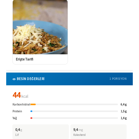
Erişte Tarifi
🥗 BESİN DEĞERLERİ
1 PORSIYON
44
kcal
Karbonhidrat
6,4 g
Protein
1,5 g
Yağ
1,4 g
0,4
9,4
g
mg
Lif
Kolesterol