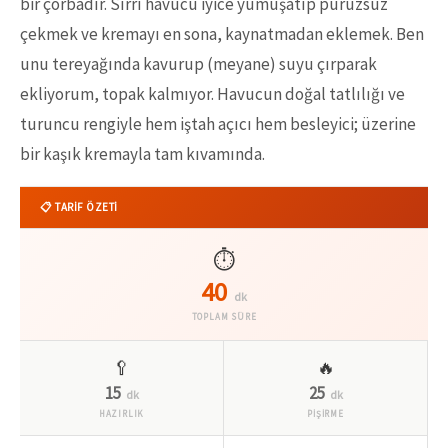
bir çorbadır. Sırrı havucu iyice yumuşatıp pürüzsüz
çekmek ve kremayı en sona, kaynatmadan eklemek. Ben
unu tereyağında kavurup (meyane) suyu çırparak
ekliyorum, topak kalmıyor. Havucun doğal tatlılığı ve
turuncu rengiyle hem iştah açıcı hem besleyici; üzerine
bir kaşık kremayla tam kıvamında.
📋 TARİF ÖZETİ
⏱️
40
dk
TOPLAM SÜRE
🥄
🔥
15
25
dk
dk
HAZIRLIK
PİŞİRME