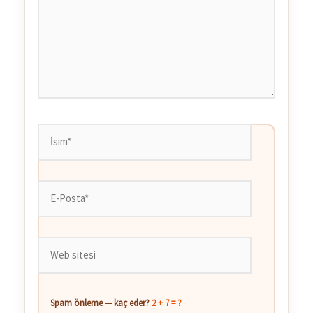
İsim*
E-
Posta*
Web
sitesi
Spam önleme — kaç eder?
2 + 7 = ?