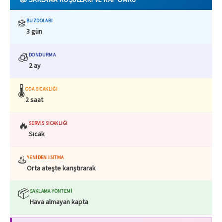
❄️
BUZDOLABI
3 gün
🧊
DONDURMA
2 ay
🌡️
ODA SICAKLIĞI
2 saat
🔥
SERVIS SICAKLIĞI
Sıcak
♨️
YENIDEN ISITMA
Orta ateşte karıştırarak
📦
SAKLAMA YÖNTEMI
Hava almayan kapta