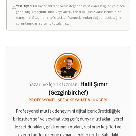
Yasal Uyarı:
Bu sayfadaki tarif, besin değerleri ve saklama bilgileri yalnızca
⚠️
genel bilgi amaçlıdır. Tıbbi veya alerjik rahatsızlığınız varsa hekiminize
danışınız. Gezginbirchef sitesi tarif sonuçlarından doğabilecek sağlık
sorunlarından sorumlu tutulamaz.
Halil Şımır
Yazarı ve İçerik Uzmanı
(Gezginbirchef)
PROFESYONEL ŞEF & SEYAHAT VLOGGERI
Profesyonel mutfak deneyimini dijital içerik üreticiliğiyle
birleştiren şef ve seyahat vlogger'ı; dünya mutfakları, yerel
lezzet durakları, gastronomi rotaları, restoran keşifleri ve
özgün tarifler üzerine uzman içerikler üretir. Sahadaki