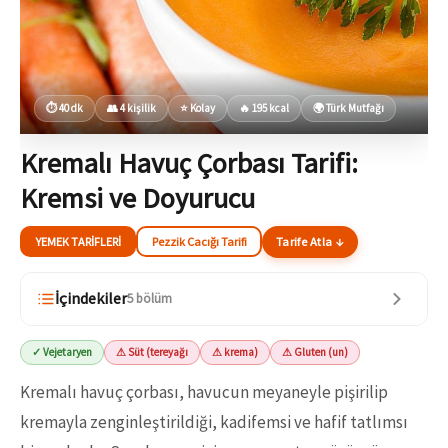
⏱ 40 dk
👥 4 kişilik
⭐ Kolay
🔥 195 kcal
🌍 Türk Mutfağı
Kremalı Havuç Çorbası Tarifi:
Kremsi ve Doyurucu
YEMEK TARIFLERI
Pezzik Cacığı Tarifi
Tarife Atla ↓
İçindekiler
5 bölüm
✓ Vejetaryen
⚠ Süt (tereyağı
⚠ krema)
⚠ Gluten (un)
Kremalı havuç çorbası, havucun meyaneyle pişirilip
kremayla zenginleştirildiği, kadifemsi ve hafif tatlımsı