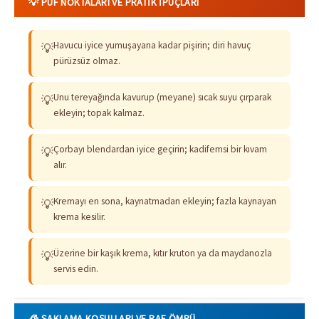
💡 PÜF NOKTALARI VE PRATIK İPUÇLARI
Havucu iyice yumuşayana kadar pişirin; diri havuç
💡
pürüzsüz olmaz.
Unu tereyağında kavurup (meyane) sıcak suyu çırparak
💡
ekleyin; topak kalmaz.
Çorbayı blendardan iyice geçirin; kadifemsi bir kıvam
💡
alır.
Kremayı en sona, kaynatmadan ekleyin; fazla kaynayan
💡
krema kesilir.
Üzerine bir kaşık krema, kıtır kruton ya da maydanozla
💡
servis edin.
🧊 SAKLAMA KOŞULLARI VE RAF ÖMRÜ