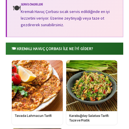
SERVIS ÖNERILERI
🍽️
Kremalı Havuç Çorbası sıcak servis edildiğinde en iyi
lezzetini veriyor. Üzerine zeytinyağı veya taze ot
gezdirerek sunabilirsiniz.
🍽️ KREMALI HAVUÇ ÇORBASI ILE NE İYI GIDER?
Tavada Lahmacun Tarifi
Karabuğday Salatası Tarifi:
Taze ve Pratik