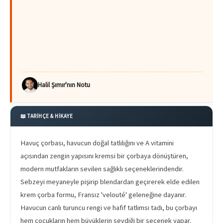
Halil Şımır'nın Notu
📖 TARİHÇE & HİKAYE
Havuç çorbası, havucun doğal tatlılığını ve A vitamini
açısından zengin yapısını kremsi bir çorbaya dönüştüren,
modern mutfakların sevilen sağlıklı seçeneklerindendir.
Sebzeyi meyaneyle pişirip blendardan geçirerek elde edilen
krem çorba formu, Fransız 'velouté' geleneğine dayanır.
Havucun canlı turuncu rengi ve hafif tatlımsı tadı, bu çorbayı
hem çocukların hem büyüklerin sevdiği bir seçenek yapar.