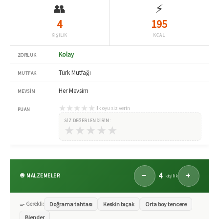
👥
⚡
4
195
KİŞİLİK
KCAL
Kolay
ZORLUK
Türk Mutfağı
MUTFAK
Her Mevsim
MEVSIM
★
★
★
★
★
İlk oyu siz verin
PUAN
SIZ DEĞERLENDIRIN:
★
★
★
★
★
4
−
+
🧅 MALZEMELER
kişilik
🍳 Gerekli:
Doğrama tahtası
Keskin bıçak
Orta boy tencere
Blender