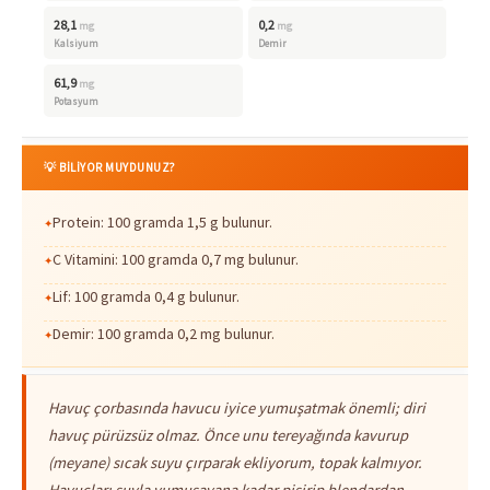
28,1
0,2
mg
mg
Kalsiyum
Demir
61,9
mg
Potasyum
💡 BİLİYOR MUYDUNUZ?
Protein: 100 gramda 1,5 g bulunur.
C Vitamini: 100 gramda 0,7 mg bulunur.
Lif: 100 gramda 0,4 g bulunur.
Demir: 100 gramda 0,2 mg bulunur.
Havuç çorbasında havucu iyice yumuşatmak önemli; diri
havuç pürüzsüz olmaz. Önce unu tereyağında kavurup
(meyane) sıcak suyu çırparak ekliyorum, topak kalmıyor.
Havuçları suyla yumuşayana kadar pişirip blendardan