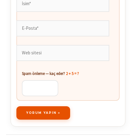
E-
Posta*
Web
sitesi
Spam önleme — kaç eder?
2 + 5 = ?