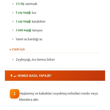
sarımsak
1-2 diş
tuz
3 çay kaşığı
karabiber
1 çay kaşığı
kimyon
1 tatlı kaşığı
Yarım su bardağı su
▸ ÜZERİ İÇİN
Zeytinyağı, toz kırmızı biber
👨‍🍳 HUMUS NASIL YAPILIR?
Haşlanmış ve kabukları soyulmuş nohutları rondo veya
1
blendera alın.