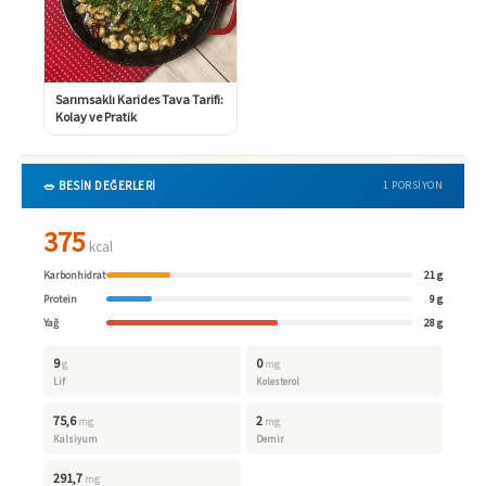
Sarımsaklı Karides Tava Tarifi:
Kolay ve Pratik
🥗 BESİN DEĞERLERİ
1 PORSIYON
375
kcal
Karbonhidrat
21 g
Protein
9 g
Yağ
28 g
9
0
g
mg
Lif
Kolesterol
75,6
2
mg
mg
Kalsiyum
Demir
291,7
mg