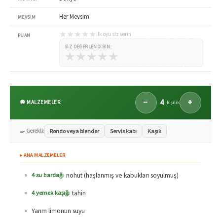
Her Mevsim
MEVSIM
★
★
★
★
★
İlk oyu siz verin
PUAN
SIZ DEĞERLENDIRIN:
★
★
★
★
★
4
−
+
🧅 MALZEMELER
kişilik
🍳 Gerekli:
Rondo veya blender
Servis kabı
Kaşık
▸ ANA MALZEMELER
nohut (haşlanmış ve kabukları soyulmuş)
4 su bardağı
tahin
4 yemek kaşığı
Yarım limonun suyu