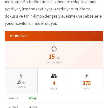
mezesidir. Bu tarifte tüm malzemeleri çekip kıvamını
ayarlıyor, üzerine zeytinyağı gezdiriyorum. Kremsi
dokusu ve tahin-limon dengesiyle, ekmek ve sebzelerle
yenen sevilen bir meze oluyor.
📋 TARİF ÖZETİ
⏱️
15
dk
TOPLAM SÜRE
👥
⚡
🥄
15
4
375
dk
HAZIRLIK
KİŞİLİK
KCAL
Kolay
ZORLUK
Dünya
MUTFAK