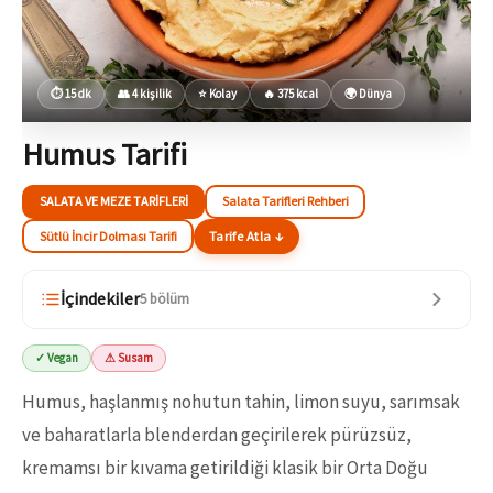
⏱ 15 dk
👥 4 kişilik
⭐ Kolay
🔥 375 kcal
🌍 Dünya
Humus Tarifi
SALATA VE MEZE TARIFLERI
Salata Tarifleri Rehberi
Sütlü İncir Dolması Tarifi
Tarife Atla ↓
İçindekiler
5 bölüm
✓ Vegan
⚠ Susam
Humus, haşlanmış nohutun tahin, limon suyu, sarımsak
ve baharatlarla blenderdan geçirilerek pürüzsüz,
kremamsı bir kıvama getirildiği klasik bir Orta Doğu