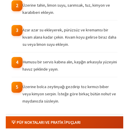
Üzerine tahin, limon suyu, sarımsak, tuz, kimyon ve
2
karabiberi ekleyin.
Azar azar su ekleyerek, pürüzsüz ve kremamsı bir
3
kıvam alana kadar çekin. Kıvam koyu gelirse biraz daha
su veya limon suyu ekleyin.
Humusu bir servis kabına alın, kaşığın arkasıyla yüzeyini
4
havuz şeklinde yayın.
Üzerine bolca zeytinyağı gezdirip toz kırmızı biber
5
veya kimyon serpin. İsteğe göre birkaç bütün nohut ve
maydanozla süsleyin.
💡 PÜF NOKTALARI VE PRATIK İPUÇLARI