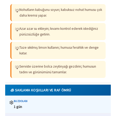
Nohutların kabuğunu soyun; kabuksuz nohut humusu çok
💡
daha kremsi yapar.
Azar azar su ekleyin; kıvamı kontrol ederek istediğiniz
💡
pürüzsüzlüğe getirin.
Taze sıkılmış limon kullanın; humusa ferahlık ve denge
💡
katar.
Serviste üzerine bolca zeytinyağı gezdirin; humusun
💡
tadını ve görünümünü tamamlar.
🧊 SAKLAMA KOŞULLARI VE RAF ÖMRÜ
❄️
BUZDOLABI
1 gün