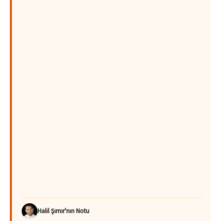
Halil Şımır'nın Notu