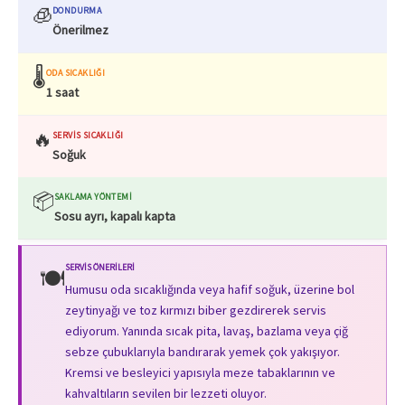
🧊
DONDURMA
Önerilmez
🌡️
ODA SICAKLIĞI
1 saat
🔥
SERVIS SICAKLIĞI
Soğuk
📦
SAKLAMA YÖNTEMI
Sosu ayrı, kapalı kapta
SERVIS ÖNERILERI
🍽️
Humusu oda sıcaklığında veya hafif soğuk, üzerine bol
zeytinyağı ve toz kırmızı biber gezdirerek servis
ediyorum. Yanında sıcak pita, lavaş, bazlama veya çiğ
sebze çubuklarıyla bandırarak yemek çok yakışıyor.
Kremsi ve besleyici yapısıyla meze tabaklarının ve
kahvaltıların sevilen bir lezzeti oluyor.