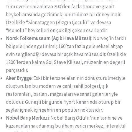
tüm evrelerini anlatan 200’den fazla bronz ve granit
heykeli arasında gezinmek, unutulmaz bir deneyimdir.
Özellikle “Sinnataggen (Kızgın Çocuk)” ve devasa
“Monolit” heykelleri en çok ilgi çeken eserlerdir.
Norsk Folkemuseum (Açık Hava Müzesi):
Norveç’in farklı
bölgelerinden getirilmiş 160’tan fazla geleneksel ahşap
evin sergilendiği devasa bir açık hava müzesidir. Özellikle
1200’lerden kalma Gol Stave Kilisesi, müzenin en değerli
parçasıdır.
Aker Brygge:
Eski bir tersane alanının dönüştürülmesiyle
oluşturulan bu modern ve canlı sahil bölgesi, şık
restoranları, barları, mağazaları ve sanat galerileriyle
doludur. Güneşli bir günde fiyort kenarında oturup bir
şeyler içmek için şehrin en popüler noktasıdır.
Nobel Barış Merkezi:
Nobel Barış Ödülü’nün tarihine ve
kazananlarına adanmış bu ilham verici merkez, interaktif