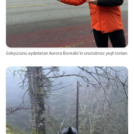
Gökyüzünü aydınlatan Aurora Borealis’in unutulmaz yeşil tonları.