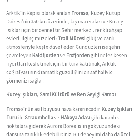
Arktik’in Kapısı olarak anılan
Tromsø
, Kuzey Kutup
Dairesi’nin 350 km üzerinde, kış maceraları ve Kuzey
Işıkları için bir cennettir. Şehir merkezi, renkli ahşap
evleri, ilginç müzeleri (
Troll Müzesi
gibi) ve canlı
atmosferiyle keşfe davet eder. Gündüzleri ise şehri
çevreleyen
Kaldfjorden
ve
Ersfjorden
gibi nefes kesen
fiyortları keşfetmek için bir tura katılmak, Arktik
coğrafyasının dramatik güzelliğini en saf haliyle
görmenizi sağlar.
Kuzey Işıkları, Sami Kültürü ve Ren Geyiği Kampı
Tromsø’nün asıl büyüsü hava kararıncadır.
Kuzey Işıkları
Turu
ile
Straumhella
ve
Håkøya Adası
gibi karanlık
noktalara giderek Aurora Borealis’in gökyüzündeki
dansına tanıklık edebilirsiniz. Bu deneyimi daha da özel