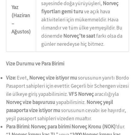
sayesinde doğa yürüyüşleri,
Norveç
Yaz
fiyortları gemi turu
ve açık hava
(Haziran
aktiviteleri için mükemmeldir. Hava
–
ılımandır ve tüm ülke yemyeşildir. Bu
Ağustos)
dönemde
Norveç’te saat
farkı olsa da
günler neredeyse hiç bitmez.
Vize Durumu ve Para Birimi
Vize:
Evet,
Norveç vize istiyor mu
sorusunun yanıtı Bordo
Pasaport sahipleri için evettir. Geçerli bir Schengen vizesi
ile ülkeye giriş yapabilirsiniz.
VFS Norveç
aracılığıyla
Norveç vize başvurusu
yapabilirsiniz.
Norveç yeşil
pasaporta vize istiyor mu
sorusunun cevabı ise hayırdır,
yeşil pasaport sahipleri vizeden muaftır.
Para Birimi:
Norveç para birimi
Norveç Kronu (NOK)
‘dur.
“
1 Norveç kronu kaç TL
” veya “
1000 Norveç kronu kaç