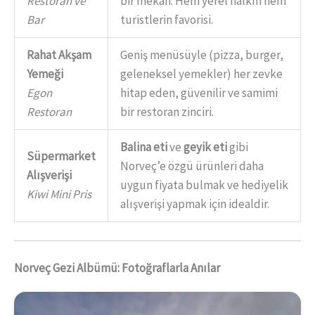
Restoran ve
bir mekan. Hem yerel halkın hem
Bar
turistlerin favorisi.
Rahat Akşam
Geniş menüsüyle (pizza, burger,
Yemeği
geleneksel yemekler) her zevke
Egon
hitap eden, güvenilir ve samimi
Restoran
bir restoran zinciri.
Balina eti
ve
geyik eti
gibi
Süpermarket
Norveç’e özgü ürünleri daha
Alışverişi
uygun fiyata bulmak ve hediyelik
Kiwi Mini Pris
alışverişi yapmak için idealdir.
Norveç Gezi Albümü: Fotoğraflarla Anılar