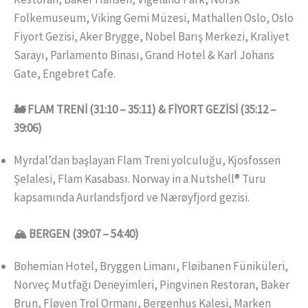
Folkemuseum, Viking Gemi Müzesi, Mathallen Oslo, Oslo
Fiyort Gezisi, Aker Brygge, Nobel Barış Merkezi, Kraliyet
Sarayı, Parlamento Binası, Grand Hotel & Karl Johans
Gate, Engebret Cafe.
🚂 FLAM TRENİ (31:10 – 35:11) & FİYORT GEZİSİ (35:12 –
39:06)
Myrdal’dan başlayan Flam Treni yolculuğu, Kjosfossen
Şelalesi, Flam Kasabası. Norway in a Nutshell® Turu
kapsamında Aurlandsfjord ve Nærøyfjord gezisi.
🏔️ BERGEN (39:07 – 54:40)
Bohemian Hotel, Bryggen Limanı, Fløibanen Füniküleri,
Norveç Mutfağı Deneyimleri, Pingvinen Restoran, Baker
Brun, Fløyen Trol Ormanı, Bergenhus Kalesi, Marken