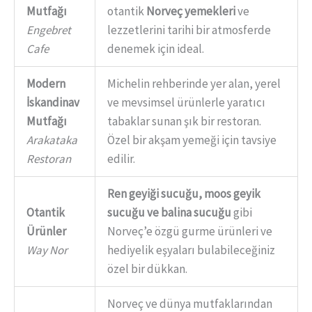
Mutfağı
otantik
Norveç yemekleri
ve
Engebret
lezzetlerini tarihi bir atmosferde
Cafe
denemek için ideal.
Modern
Michelin rehberinde yer alan, yerel
İskandinav
ve mevsimsel ürünlerle yaratıcı
Mutfağı
tabaklar sunan şık bir restoran.
Arakataka
Özel bir akşam yemeği için tavsiye
Restoran
edilir.
Ren geyiği sucuğu, moos geyik
Otantik
sucuğu ve balina sucuğu
gibi
Ürünler
Norveç’e özgü gurme ürünleri ve
Way Nor
hediyelik eşyaları bulabileceğiniz
özel bir dükkan.
Norveç ve dünya mutfaklarından