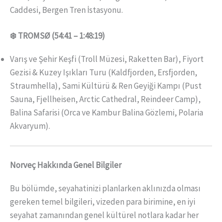
Caddesi, Bergen Tren İstasyonu.
❄️ TROMSØ (54:41 – 1:48:19)
Varış ve Şehir Keşfi (Troll Müzesi, Raketten Bar), Fiyort
Gezisi & Kuzey Işıkları Turu (Kaldfjorden, Ersfjorden,
Straumhella), Sami Kültürü & Ren Geyiği Kampı (Pust
Sauna, Fjellheisen, Arctic Cathedral, Reindeer Camp),
Balina Safarisi (Orca ve Kambur Balina Gözlemi, Polaria
Akvaryum).
Norveç Hakkında Genel Bilgiler
Bu bölümde, seyahatinizi planlarken aklınızda olması
gereken temel bilgileri, vizeden para birimine, en iyi
seyahat zamanından genel kültürel notlara kadar her