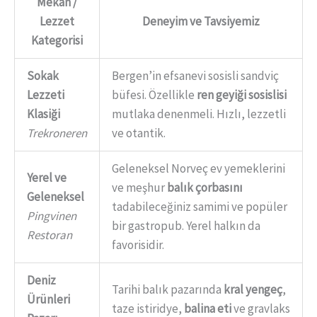
Mekan /
Lezzet
Deneyim ve Tavsiyemiz
Kategorisi
Sokak
Bergen’in efsanevi sosisli sandviç
Lezzeti
büfesi. Özellikle
ren geyiği sosislisi
Klasiği
mutlaka denenmeli. Hızlı, lezzetli
Trekroneren
ve otantik.
Geleneksel Norveç ev yemeklerini
Yerel ve
ve meşhur
balık çorbasını
Geleneksel
tadabileceğiniz samimi ve popüler
Pingvinen
bir gastropub. Yerel halkın da
Restoran
favorisidir.
Deniz
Tarihi balık pazarında
kral yengeç
,
Ürünleri
taze istiridye,
balina eti
ve gravlaks