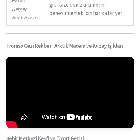
Pazarı
gibi taze deniz ürünlerini
Bergen
deneyimlemek için harika bir yer.
Balık Pazarı
Tromsø Gezi Rehberi: Arktik Macera ve Kuzey Işıkları
Şehir Merkezi Keşfi ve Fiyort Gezisi