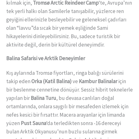
kılmak için,
Tromsø Arctic Reindeer Camp
‘te, Avrupa’nın
tek yerli halkı olan Samilerle tanışabilir, yüzlerce ren
geyiğini ellerinizle besleyebilir ve geleneksel çadırları
olan “lavvu”da sıcak bir yemek eşliğinde Sami
hikayelerini dinleyebilirsiniz. Bu, sadece turistik bir
aktivite değil, derin bir kültürel deneyimdir.
Balina Safarisi ve Arktik Deneyimler
Kış aylarında Tromsø fiyortları, ringa balığı sürülerini
takip eden
Orka (Katil Balina)
ve
Kambur Balinalar
için
bir beslenme cennetine dönüşür. Sessiz hibrit teknelerle
yapılan bir
Balina Turu
, bu devasa canlıları doğal
ortamlarında, onlara saygılı bir mesafeden izlemek için
nefes kesici bir fırsattır. Macera arayanlar için limanda
yüzen
Pust Sauna
‘da terledikten sonra -16 dereceyi
bulan Arktik Okyanusu’nun buzlu sularına girmek