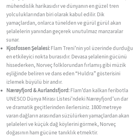
mühendislik harikasıdır ve dünyanın en güzel tren
yolculuklarından biri olarak kabul edilir. Dik
yamaçlardan, onlarca tünelden ve gürül gürül akan
şelalelerin yanından geçerek unutulmaz manzaralar
sunar.
Kjosfossen Şelalesi:
Flam Treni’nin yol üzerinde durduğu
en etkileyici nokta burasıdır. Devasa şelalenin gücünü
hissederken, Norveç folklorundan fırlamış gibi müzik
eşliğinde beliren ve dans eden “Huldra” gösterisini
izlemek büyülü bir andır.
Nærøyfjord & Aurlandsfjord:
Flam’dan kalkan feribotla
UNESCO Dünya Mirası Listesi’ndeki Nærøyfjord’un dar
ve dramatik geçitlerinden ilerlersiniz. 1800 metreye
varan dağların arasından süzülürken yamaçlardan akan
şelaleleri ve küçük dağ köylerini görmek, Norveç
doğasının ham gücüne tanıklık etmektir.