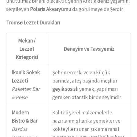
unutulmaz bir anı olacaktır. Şehrin Arktik deniz yaşamını
sergileyen
Polaria Akvaryumu
da görülmeye değerdir.
Tromsø Lezzet Durakları
Mekan /
Lezzet
Deneyim ve Tavsiyemiz
Kategorisi
İkonik Sokak
Şehrin en eski ve en küçük
Lezzeti
barında, ateş başında meşhur
Raketten Bar
geyik sosisli
yemek, yapılması
& Pølse
gereken otantik bir deneyimdir.
Modern
Kaliteli yerel malzemelerle
Bistro & Bar
hazırlanmış harika yemekler ve
Bardus
kokteyller sunan şık ama rahat