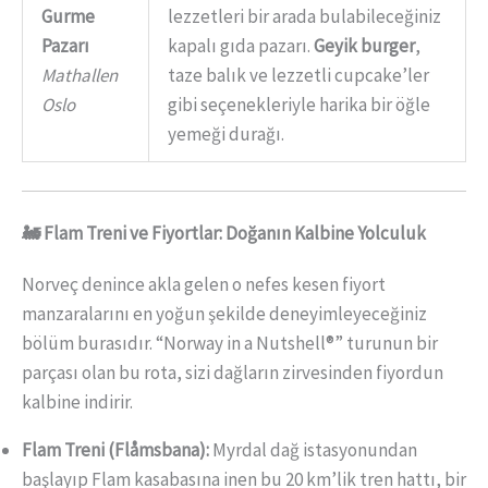
Gurme
lezzetleri bir arada bulabileceğiniz
Pazarı
kapalı gıda pazarı.
Geyik burger
,
Mathallen
taze balık ve lezzetli cupcake’ler
Oslo
gibi seçenekleriyle harika bir öğle
yemeği durağı.
🚂 Flam Treni ve Fiyortlar: Doğanın Kalbine Yolculuk
Norveç denince akla gelen o nefes kesen fiyort
manzaralarını en yoğun şekilde deneyimleyeceğiniz
bölüm burasıdır. “Norway in a Nutshell®” turunun bir
parçası olan bu rota, sizi dağların zirvesinden fiyordun
kalbine indirir.
Flam Treni (Flåmsbana):
Myrdal dağ istasyonundan
başlayıp Flam kasabasına inen bu 20 km’lik tren hattı, bir