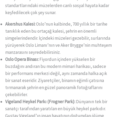
standartlarındaki müzelerden canlı sosyal hayata kadar
keşfedilecek çok şey sunar.
Akershus Kalesi:
Oslo’nun kalbinde, 700 yıllık bir tarihe
tanıklık eden bu ortaçağ kalesi, şehrin en önemli
simgelerindendir. İçindeki müzeleri gezebilir, surlarında
yürüyerek Oslo Limanı’nın ve Aker Brygge’nin muhteşem
manzarasını seyredebilirsiniz.
Oslo Opera Binası:
Fiyordun içinden yükselen bir
buzdağını andıran bu modern mimari harikası, sadece
bir performans merkezi değil, aynı zamanda halka açık
bir sanat eseridir. Ziyaretçiler, binanın eğimli çatısına
tırmanarak şehrin en güzel panoramik fotoğraflarını
çekebilirler.
Vigeland Heykel Parkı (Frogner Park):
Dünyanın tek bir
sanatçı tarafından yaratılan en büyük heykel parkıdır.
Gustav Vigeland’ın insan hayatının doğumdan ölüme