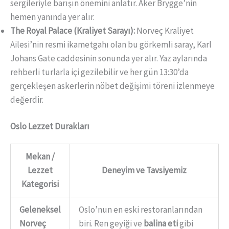
sergileriyle barışın önemini anlatır. Aker Brygge’nin
hemen yanında yer alır.
The Royal Palace (Kraliyet Sarayı):
Norveç Kraliyet
Ailesi’nin resmi ikametgahı olan bu görkemli saray, Karl
Johans Gate caddesinin sonunda yer alır. Yaz aylarında
rehberli turlarla içi gezilebilir ve her gün 13:30’da
gerçekleşen askerlerin nöbet değişimi töreni izlenmeye
değerdir.
Oslo Lezzet Durakları
Mekan /
Lezzet
Deneyim ve Tavsiyemiz
Kategorisi
Geleneksel
Oslo’nun en eski restoranlarından
Norveç
biri. Ren geyiği ve
balina eti
gibi