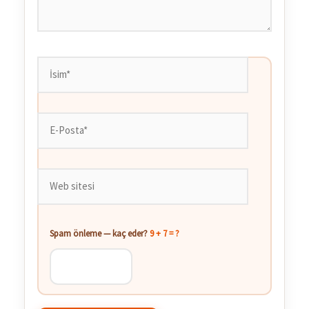
İsim*
E-
Posta*
Web
sitesi
Spam önleme — kaç eder?
9 + 7 = ?