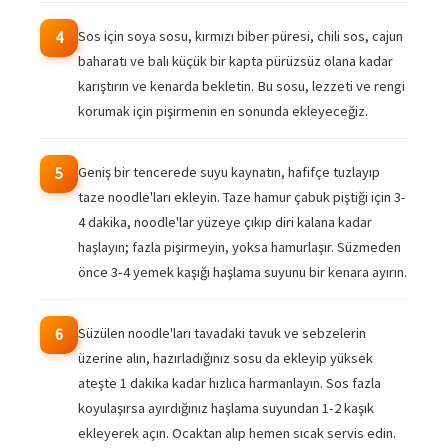
Sos için soya sosu, kırmızı biber püresi, chili sos, cajun
4
baharatı ve balı küçük bir kapta pürüzsüz olana kadar
karıştırın ve kenarda bekletin. Bu sosu, lezzeti ve rengi
korumak için pişirmenin en sonunda ekleyeceğiz.
Geniş bir tencerede suyu kaynatın, hafifçe tuzlayıp
5
taze noodle'ları ekleyin. Taze hamur çabuk piştiği için 3-
4 dakika, noodle'lar yüzeye çıkıp diri kalana kadar
haşlayın; fazla pişirmeyin, yoksa hamurlaşır. Süzmeden
önce 3-4 yemek kaşığı haşlama suyunu bir kenara ayırın.
Süzülen noodle'ları tavadaki tavuk ve sebzelerin
6
üzerine alın, hazırladığınız sosu da ekleyip yüksek
ateşte 1 dakika kadar hızlıca harmanlayın. Sos fazla
koyulaşırsa ayırdığınız haşlama suyundan 1-2 kaşık
ekleyerek açın. Ocaktan alıp hemen sıcak servis edin.