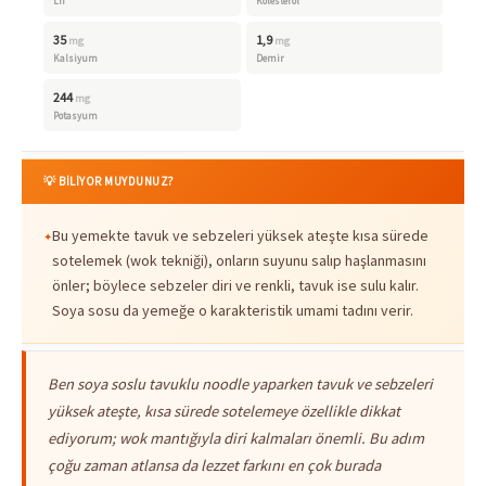
Lif
Kolesterol
35
1,9
mg
mg
Kalsiyum
Demir
244
mg
Potasyum
💡 BİLİYOR MUYDUNUZ?
Bu yemekte tavuk ve sebzeleri yüksek ateşte kısa sürede
sotelemek (wok tekniği), onların suyunu salıp haşlanmasını
önler; böylece sebzeler diri ve renkli, tavuk ise sulu kalır.
Soya sosu da yemeğe o karakteristik umami tadını verir.
Ben soya soslu tavuklu noodle yaparken tavuk ve sebzeleri
yüksek ateşte, kısa sürede sotelemeye özellikle dikkat
ediyorum; wok mantığıyla diri kalmaları önemli. Bu adım
çoğu zaman atlansa da lezzet farkını en çok burada