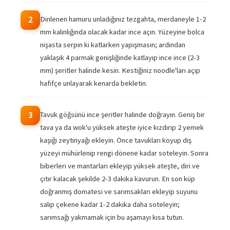
Dinlenen hamuru unladığınız tezgahta, merdaneyle 1-2
2
mm kalınlığında olacak kadar ince açın. Yüzeyine bolca
nişasta serpin ki katlarken yapışmasın; ardından
yaklaşık 4 parmak genişliğinde katlayıp ince ince (2-3
mm) şeritler halinde kesin. Kestiğiniz noodle'ları açıp
hafifçe unlayarak kenarda bekletin.
Tavuk göğsünü ince şeritler halinde doğrayın. Geniş bir
3
tava ya da wok'u yüksek ateşte iyice kızdırıp 2 yemek
kaşığı zeytinyağı ekleyin. Önce tavukları koyup dış
yüzeyi mühürlenip rengi dönene kadar soteleyin. Sonra
biberleri ve mantarları ekleyip yüksek ateşte, diri ve
çıtır kalacak şekilde 2-3 dakika kavurun. En son küp
doğranmış domatesi ve sarımsakları ekleyip suyunu
salıp çekene kadar 1-2 dakika daha soteleyin;
sarımsağı yakmamak için bu aşamayı kısa tutun.