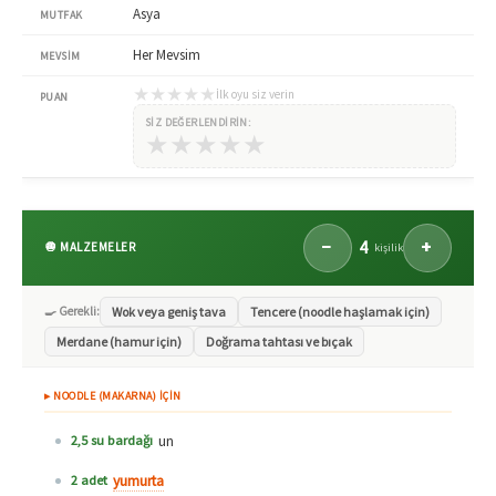
Asya
MUTFAK
Her Mevsim
MEVSIM
★
★
★
★
★
İlk oyu siz verin
PUAN
SIZ DEĞERLENDIRIN:
★
★
★
★
★
4
−
+
🧅 MALZEMELER
kişilik
🍳 Gerekli:
Wok veya geniş tava
Tencere (noodle haşlamak için)
Merdane (hamur için)
Doğrama tahtası ve bıçak
▸ NOODLE (MAKARNA) İÇİN
un
2,5 su bardağı
yumurta
2 adet