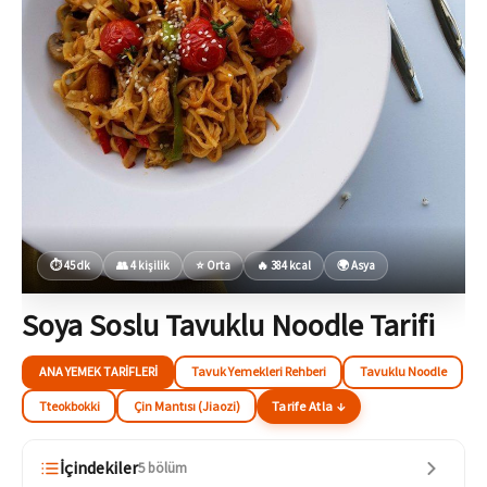
⏱ 45 dk
👥 4 kişilik
⭐ Orta
🔥 384 kcal
🌍 Asya
Soya Soslu Tavuklu Noodle Tarifi
ANA YEMEK TARIFLERI
Tavuk Yemekleri Rehberi
Tavuklu Noodle
Tteokbokki
Çin Mantısı (Jiaozi)
Tarife Atla ↓
İçindekiler
5 bölüm