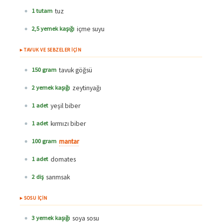
tuz
1 tutam
içme suyu
2,5 yemek kaşığı
▸ TAVUK VE SEBZELER İÇİN
tavuk göğsü
150 gram
zeytinyağı
2 yemek kaşığı
yeşil biber
1 adet
kırmızı biber
1 adet
mantar
100 gram
domates
1 adet
sarımsak
2 diş
▸ SOSU İÇİN
soya sosu
3 yemek kaşığı