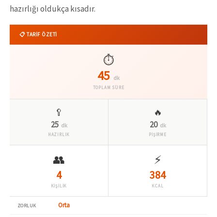
hazırlığı oldukça kısadır.
📋 TARİF ÖZETİ
⏱️
45
dk
TOPLAM SÜRE
🥄
🔥
25
20
dk
dk
HAZIRLIK
PİŞİRME
👥
⚡
4
384
KİŞİLİK
KCAL
Orta
ZORLUK