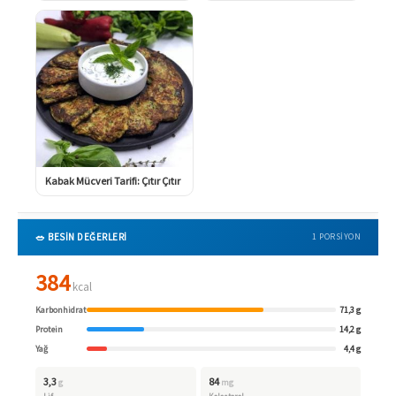
Kabak Mücveri Tarifi: Çıtır Çıtır
🥗 BESİN DEĞERLERİ
1 PORSIYON
384
kcal
Karbonhidrat
71,3 g
Protein
14,2 g
Yağ
4,4 g
3,3
84
g
mg