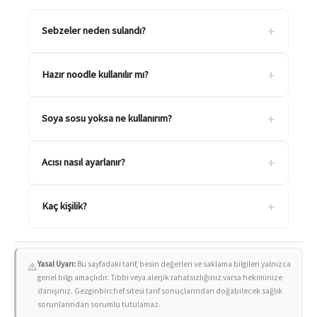
+
Sebzeler neden sulandı?
+
Hazır noodle kullanılır mı?
+
Soya sosu yoksa ne kullanırım?
+
Acısı nasıl ayarlanır?
+
Kaç kişilik?
Yasal Uyarı:
Bu sayfadaki tarif, besin değerleri ve saklama bilgileri yalnızca
⚠️
genel bilgi amaçlıdır. Tıbbi veya alerjik rahatsızlığınız varsa hekiminize
danışınız. Gezginbirchef sitesi tarif sonuçlarından doğabilecek sağlık
sorunlarından sorumlu tutulamaz.