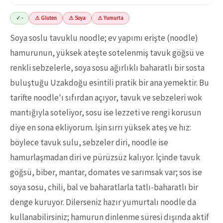
✓ -
⚠ Gluten
⚠ Soya
⚠ Yumurta
Soya soslu tavuklu noodle; ev yapımı erişte (noodle)
hamurunun, yüksek ateşte sotelenmiş tavuk göğsü ve
renkli sebzelerle, soya sosu ağırlıklı baharatlı bir sosta
buluştuğu Uzakdoğu esintili pratik bir ana yemektir. Bu
tarifte noodle'ı sıfırdan açıyor, tavuk ve sebzeleri wok
mantığıyla soteliyor, sosu ise lezzeti ve rengi korusun
diye en sona ekliyorum. İşin sırrı yüksek ateş ve hız:
böylece tavuk sulu, sebzeler diri, noodle ise
hamurlaşmadan diri ve pürüzsüz kalıyor. İçinde tavuk
göğsü, biber, mantar, domates ve sarımsak var; sos ise
soya sosu, chili, bal ve baharatlarla tatlı-baharatlı bir
denge kuruyor. Dilerseniz hazır yumurtalı noodle da
kullanabilirsiniz; hamurun dinlenme süresi dışında aktif