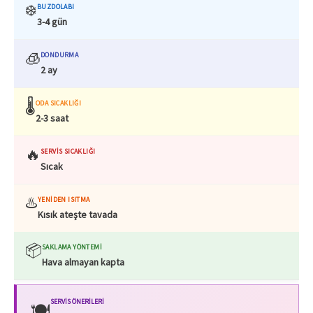
❄️
BUZDOLABI
3-4 gün
🧊
DONDURMA
2 ay
🌡️
ODA SICAKLIĞI
2-3 saat
🔥
SERVIS SICAKLIĞI
Sıcak
♨️
YENIDEN ISITMA
Kısık ateşte tavada
📦
SAKLAMA YÖNTEMI
Hava almayan kapta
SERVIS ÖNERILERI
🍽️