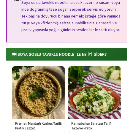
Soya soslu tavuklu noodle'ı sıcacık, üzerine susam veya
ince doğranmış taze soğan serperek servis ediyorum.
Tek başına doyurucu bir ana yemek; isteğe göre yanında
turşu veya közlenmiş sebze sunabilirsiniz. Baharatlı ve
pratik yapısıyla yoğun günlerin sevilen bir lezzeti oluyor.
🍽️ SOYA SOSLU TAVUKLU NOODLE ILE NE İYI GIDER?
Kremalı Mantarlı Kuskus Tarifi:
Karnabahar Salatası Tarifi:
Pratik Lezzet
Taze ve Pratik