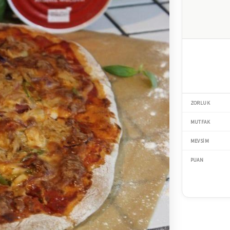
ZORLUK
MUTFAK
MEVSIM
PUAN