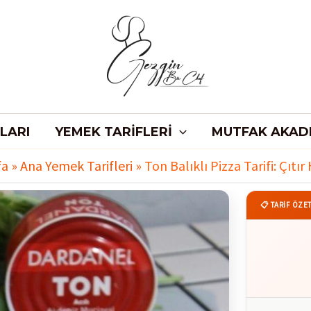
LARI
YEMEK TARIFLERI
MUTFAK AKAD
fa
»
Ana Yemek Tarifleri
»
Ton Balıklı Pizza Tarifi: Çıtı
📋 TARİF ÖZET