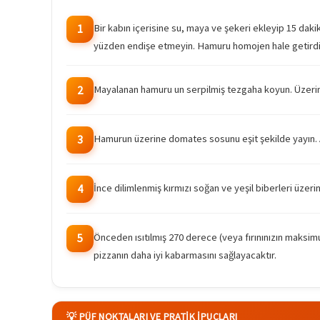
Bir kabın içerisine su, maya ve şekeri ekleyip 15 dak
1
yüzden endişe etmeyin. Hamuru homojen hale getirdikt
Mayalanan hamuru un serpilmiş tezgaha koyun. Üzerine t
2
Hamurun üzerine domates sosunu eşit şekilde yayın. 
3
İnce dilimlenmiş kırmızı soğan ve yeşil biberleri üzerine
4
Önceden ısıtılmış 270 derece (veya fırınınızın maksimum
5
pizzanın daha iyi kabarmasını sağlayacaktır.
💡 PÜF NOKTALARI VE PRATIK İPUÇLARI