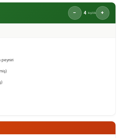
4
−
+
kişilik
 peyniri
miş)
ş)