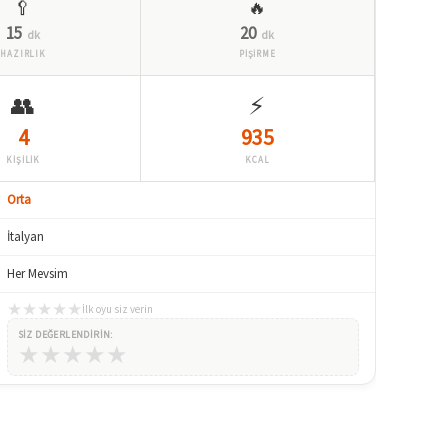
🥄
🔥
15
20
dk
dk
HAZIRLIK
PİŞİRME
👥
⚡
4
935
KİŞİLİK
KCAL
Orta
İtalyan
Her Mevsim
★
★
★
★
★
İlk oyu siz verin
SIZ DEĞERLENDIRIN:
★
★
★
★
★