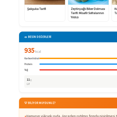
Şakşuka Tarifi
Zeytinyağlı Biber Dolması
K
Tarifi: Misafir Sofralarının
Ta
Yıldızı
🥗 BESİN DEĞERLERİ
935
kcal
Karbonhidrat
Protein
Yağ
11
g
Lif
💡 BİLİYOR MUYDUNUZ?
Hamurun yüksek ısıda, önceden ısıtılmış fırında pişirilmesi t