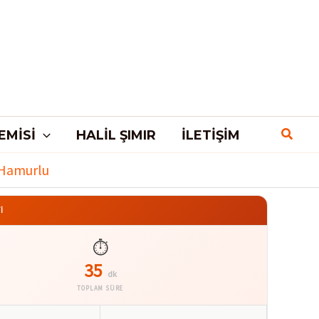
EMISI
HALIL ŞIMIR
İLETIŞIM
r Hamurlu
İ
⏱️
35
dk
TOPLAM SÜRE