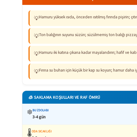
Hamuru yüksek ısıda, önceden ısıtılmış fırında pişirin; çıtır
💡
Ton balığının suyunu süzün; süzülmemiş ton balığı pizzayı
💡
Hamuru iki katına çıkana kadar mayalandırın; hafif ve kaba
💡
Fırına su buharı için küçük bir kap su koyun; hamur daha iy
💡
🧊 SAKLAMA KOŞULLARI VE RAF ÖMRÜ
❄️
BUZDOLABI
3-4 gün
🌡️
ODA SICAKLIĞI