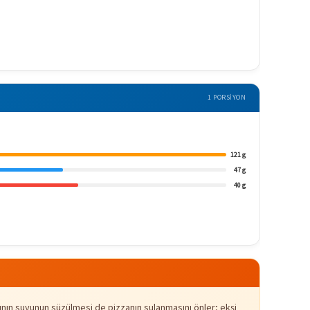
1 PORSIYON
121 g
47 g
40 g
lığının suyunun süzülmesi de pizzanın sulanmasını önler; ekşi