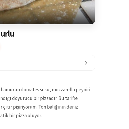
murlu
ır hamurun domates sosu, mozzarella peyniri,
andığı doyurucu bir pizzadır. Bu tarifte
çıtır pişiriyorum. Ton balığının deniz
tik bir pizza oluyor.