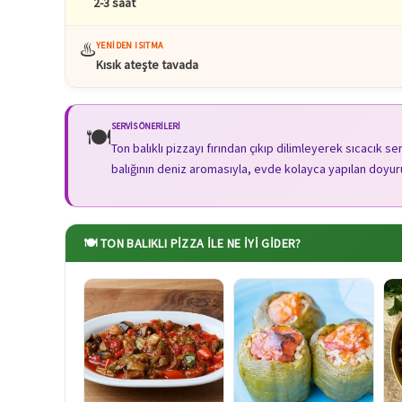
2-3 saat
♨️
YENIDEN ISITMA
Kısık ateşte tavada
SERVIS ÖNERILERI
🍽️
Ton balıklı pizzayı fırından çıkıp dilimleyerek sıcacık 
balığının deniz aromasıyla, evde kolayca yapılan doyuru
🍽️ TON BALIKLI PIZZA ILE NE İYI GIDER?