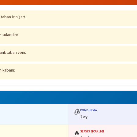
 taban için şart.
 sulandırır.
rık taban verir.
i kabarır.
🧊
DONDURMA
2 ay
🔥
SERVIS SICAKLIĞI