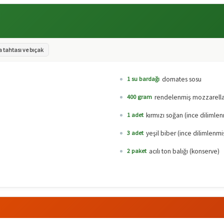
tahtası ve bıçak
domates sosu
1 su bardağı
rendelenmiş mozzarella
400 gram
kırmızı soğan (ince dilimlen
1 adet
yeşil biber (ince dilimlenmi
3 adet
acılı ton balığı (konserve)
2 paket