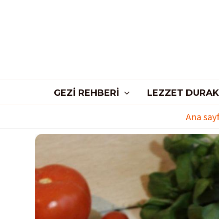
İçeriğe
atla
GEZI REHBERI
LEZZET DURAK
Ana say