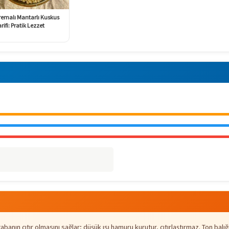
remalı Mantarlı Kuskus
rifi: Pratik Lezzet
abanın çıtır olmasını sağlar; düşük ısı hamuru kurutur, çıtırlaştırmaz. Ton ba