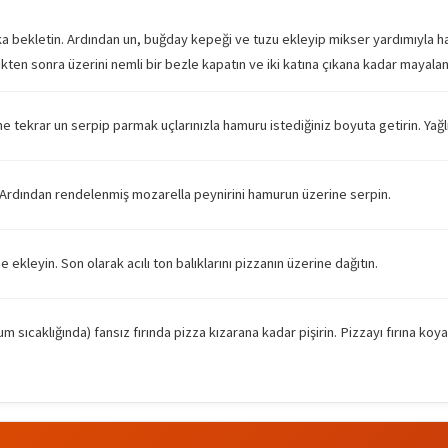
ika bekletin. Ardından un, buğday kepeği ve tuzu ekleyip mikser yardımıyla h
en sonra üzerini nemli bir bezle kapatın ve iki katına çıkana kadar mayala
ekrar un serpip parmak uçlarınızla hamuru istediğiniz boyuta getirin. Yağlı ka
Ardından rendelenmiş mozarella peynirini hamurun üzerine serpin.
 ekleyin. Son olarak acılı ton balıklarını pizzanın üzerine dağıtın.
 sıcaklığında) fansız fırında pizza kızarana kadar pişirin. Pizzayı fırına koya