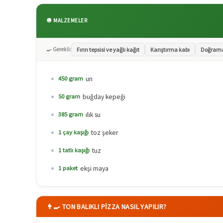
🧅 MALZEMELER
🍳 Gerekli:
Fırın tepsisi ve yağlı kağıt
Karıştırma kabı
Doğrama 
un
450 gram
buğday kepeği
50 gram
ılık su
385 gram
toz şeker
1 çay kaşığı
tuz
1 tatlı kaşığı
ekşi maya
1 paket
👨‍🍳 TON BALIKLI PIZZA NASIL YAPILIR?