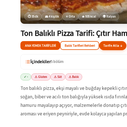
⏱ 35 dk
👥 4 kişilik
⭐ Orta
🔥 935 kcal
🌍 İtalyan
Ton Balıklı Pizza Tarifi: Çıtır Ha
ANA YEMEK TARIFLERI
Balık Tarifleri Rehberi
Tarife Atla ↓
İçindekiler
5 bölüm
✓ -
⚠ Gluten
⚠ Süt
⚠ Balık
Ton balıklı pizza, ekşi mayalı ve buğday kepekli çıt
soğan, biber ve acılı ton balığıyla yüksek ısıda fırınl
hamuru mayalayıp açıyor, malzemelerle donatıp çıtır 
aroması ve eriyen peyniriyle, evde kolayca yapılan pra