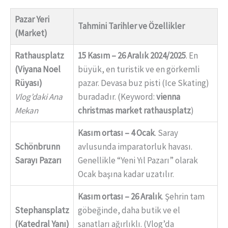
Pazar Yeri
Tahmini Tarihler ve Özellikler
(Market)
Rathausplatz
15 Kasım – 26 Aralık 2024/2025
. En
(Viyana Noel
büyük, en turistik ve en görkemli
Rüyası)
pazar. Devasa buz pisti (Ice Skating)
Vlog’daki Ana
buradadır. (Keyword:
vienna
Mekan
christmas market rathausplatz
)
Kasım ortası – 4 Ocak
. Saray
Schönbrunn
avlusunda imparatorluk havası.
Sarayı Pazarı
Genellikle “Yeni Yıl Pazarı” olarak
Ocak başına kadar uzatılır.
Kasım ortası – 26 Aralık
. Şehrin tam
Stephansplatz
göbeğinde, daha butik ve el
(Katedral Yanı)
sanatları ağırlıklı. (Vlog’da