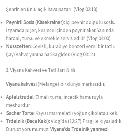
Şehrin en ünlü açık hava pazarı. (Vlog 02:18).
Peynirli Sosis (Käsekrainer):
İçi peynir dolgulu sosis.
Izgarada pişer, kesince içinden peynir akar. Yanında
hardal, turşu ve ekmekle servis edilir. (Vlog 04:00)
Nusszelten:
Cevizli, kurabiye benzeri yerel bir tatlı.
Çay/Kahve yanına harika gider. (Vlog 03:14)
3. Viyana Kahvesi ve Tatlıları ☕🍰
Viyana kahvesi
(Melange) bir dünya markasıdır.
Apfelstrudel:
Elmalı turta, incecik hamuruyla
meşhurdur.
Sacher Torte:
Kayısı marmelatlı yoğun çikolatalı kek.
Trdelnik (Baca Keki):
Vlog’da (12:27) Prag ile kıyasladık.
Dürüst yorumumuz:
Viyana’da Trdelnik yenmez!