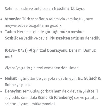
Şehrin en eski ve ünlü pazarı
Naschmarkt
‘tayız.
Atmosfer:
Türk esnafların selamıyla karşılaştık, taze
meyve-sebze tezgahlarını gezdik.
Tadım:
Herkesin elinde gördüğümüz o meşhur
Sosisli
‘den yedik ve cevizli
Nusszelten
tatlısını denedik.
(04:36 – 07:31) 🥩 Şinitzel Operasyonu: Dana mı Domuz
mu?
Viyana’ya gelip şinitzel yemeden dönülmez!
Mekan:
Figlmüller’de yer yoksa üzülmeyin. Biz
Gulasch &
Söhne
‘ye gittik.
Deneyim:
Hem Gulaş çorbası hem de o devasa Şinitzel’i
söyledik. Yanındaki
Kızılcıklı (Cranberry)
sos ve patates
salatası uyumu mükemmeldi.