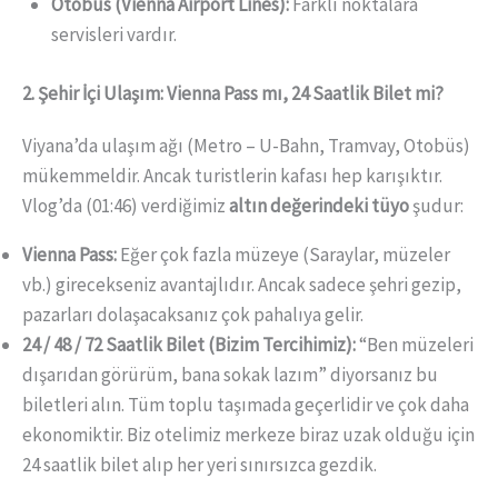
Otobüs (Vienna Airport Lines):
Farklı noktalara
servisleri vardır.
2. Şehir İçi Ulaşım: Vienna Pass mı, 24 Saatlik Bilet mi?
Viyana’da ulaşım ağı (Metro – U-Bahn, Tramvay, Otobüs)
mükemmeldir. Ancak turistlerin kafası hep karışıktır.
Vlog’da (01:46) verdiğimiz
altın değerindeki tüyo
şudur:
Vienna Pass:
Eğer çok fazla müzeye (Saraylar, müzeler
vb.) girecekseniz avantajlıdır. Ancak sadece şehri gezip,
pazarları dolaşacaksanız çok pahalıya gelir.
24 / 48 / 72 Saatlik Bilet (Bizim Tercihimiz):
“Ben müzeleri
dışarıdan görürüm, bana sokak lazım” diyorsanız bu
biletleri alın. Tüm toplu taşımada geçerlidir ve çok daha
ekonomiktir. Biz otelimiz merkeze biraz uzak olduğu için
24 saatlik bilet alıp her yeri sınırsızca gezdik.