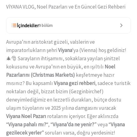
VİYANA VLOG, Noel Pazarları ve En Güncel Gezi Rehberi
İçindekiler
9 bölüm
Avrupa’nın aristokrat güzeli, valslerin ve
imparatorlukların şehri
Viyana
‘ya (Vienna) hoş geldiniz!
🎄🎅 Sarayların ihtişamını, sokaklara yayılan şinitzel
kokusunu ve Avrupa’nın en büyük, en ışıltılı
Noel
Pazarlarını (Christmas Markets)
keşfetmeye hazır
mısınız? Bu kapsamlı
Viyana gezi rehberi
, sadece turistik
noktaları değil, bizzat bizim (Gezginbirchef)
deneyimlediğimiz en lezzetli durakları, bütçe dostu
ulaşım tüyolarını ve 2025 yılına damgasını vuracak
Viyana Noel Pazarı
rotalarını içeriyor. Eğer aklınızda
“
Viyana pahalı mı?
“, “
Viyana’da ne yenir?
” veya “
Viyana
gezilecek yerler
” soruları varsa, doğru yerdesiniz!