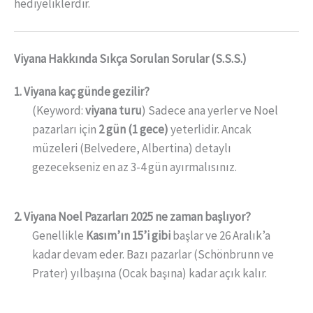
hediyeliklerdir.
Viyana Hakkında Sıkça Sorulan Sorular (S.S.S.)
1. Viyana kaç günde gezilir?
(Keyword:
viyana turu
) Sadece ana yerler ve Noel
pazarları için
2 gün (1 gece)
yeterlidir. Ancak
müzeleri (Belvedere, Albertina) detaylı
gezecekseniz en az 3-4 gün ayırmalısınız.
2. Viyana Noel Pazarları 2025 ne zaman başlıyor?
Genellikle
Kasım’ın 15’i gibi
başlar ve 26 Aralık’a
kadar devam eder. Bazı pazarlar (Schönbrunn ve
Prater) yılbaşına (Ocak başına) kadar açık kalır.