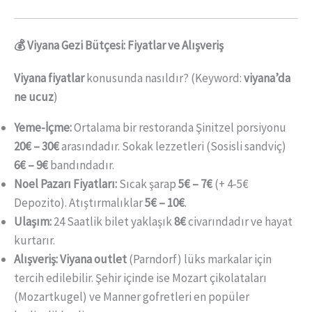
💰 Viyana Gezi Bütçesi: Fiyatlar ve Alışveriş
Viyana fiyatlar
konusunda nasıldır? (Keyword:
viyana’da
ne ucuz
)
Yeme-İçme:
Ortalama bir restoranda Şinitzel porsiyonu
20€ – 30€
arasındadır. Sokak lezzetleri (Sosisli sandviç)
6€ – 9€
bandındadır.
Noel Pazarı Fiyatları:
Sıcak şarap
5€ – 7€
(+ 4-5€
Depozito). Atıştırmalıklar
5€ – 10€
.
Ulaşım:
24 Saatlik bilet yaklaşık
8€
civarındadır ve hayat
kurtarır.
Alışveriş:
Viyana outlet
(Parndorf) lüks markalar için
tercih edilebilir. Şehir içinde ise Mozart çikolataları
(Mozartkugel) ve Manner gofretleri en popüler