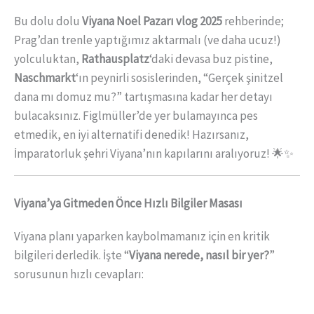
Bu dolu dolu
Viyana Noel Pazarı vlog 2025
rehberinde;
Prag’dan trenle yaptığımız aktarmalı (ve daha ucuz!)
yolculuktan,
Rathausplatz
‘daki devasa buz pistine,
Naschmarkt
‘ın peynirli sosislerinden, “Gerçek şinitzel
dana mı domuz mu?” tartışmasına kadar her detayı
bulacaksınız. Figlmüller’de yer bulamayınca pes
etmedik, en iyi alternatifi denedik! Hazırsanız,
İmparatorluk şehri Viyana’nın kapılarını aralıyoruz! 🌟✨
Viyana’ya Gitmeden Önce Hızlı Bilgiler Masası
Viyana planı yaparken kaybolmamanız için en kritik
bilgileri derledik. İşte “
Viyana nerede, nasıl bir yer?
”
sorusunun hızlı cevapları: