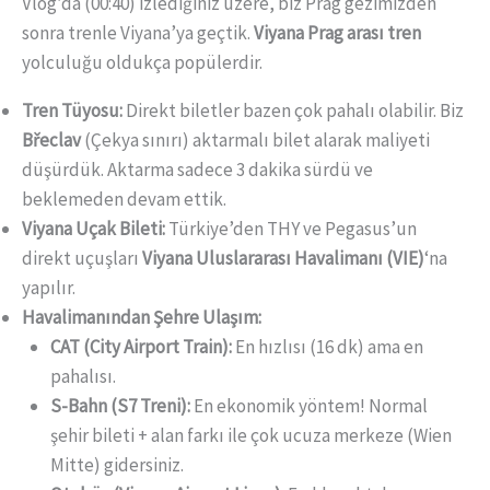
Vlog’da (00:40) izlediğiniz üzere, biz Prag gezimizden
sonra trenle Viyana’ya geçtik.
Viyana Prag arası tren
yolculuğu oldukça popülerdir.
Tren Tüyosu:
Direkt biletler bazen çok pahalı olabilir. Biz
Břeclav
(Çekya sınırı) aktarmalı bilet alarak maliyeti
düşürdük. Aktarma sadece 3 dakika sürdü ve
beklemeden devam ettik.
Viyana Uçak Bileti:
Türkiye’den THY ve Pegasus’un
direkt uçuşları
Viyana Uluslararası Havalimanı (VIE)
‘na
yapılır.
Havalimanından Şehre Ulaşım:
CAT (City Airport Train):
En hızlısı (16 dk) ama en
pahalısı.
S-Bahn (S7 Treni):
En ekonomik yöntem! Normal
şehir bileti + alan farkı ile çok ucuza merkeze (Wien
Mitte) gidersiniz.