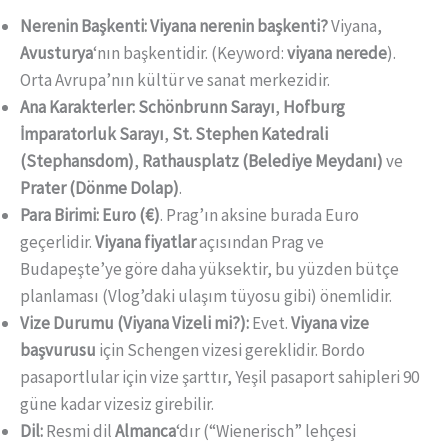
Nerenin Başkenti:
Viyana nerenin başkenti?
Viyana,
Avusturya
‘nın başkentidir. (Keyword:
viyana nerede
).
Orta Avrupa’nın kültür ve sanat merkezidir.
Ana Karakterler:
Schönbrunn Sarayı
,
Hofburg
İmparatorluk Sarayı
,
St. Stephen Katedrali
(Stephansdom)
,
Rathausplatz (Belediye Meydanı)
ve
Prater (Dönme Dolap)
.
Para Birimi:
Euro (€)
. Prag’ın aksine burada Euro
geçerlidir.
Viyana fiyatlar
açısından Prag ve
Budapeşte’ye göre daha yüksektir, bu yüzden bütçe
planlaması (Vlog’daki ulaşım tüyosu gibi) önemlidir.
Vize Durumu (Viyana Vizeli mi?):
Evet.
Viyana vize
başvurusu
için Schengen vizesi gereklidir. Bordo
pasaportlular için vize şarttır, Yeşil pasaport sahipleri 90
güne kadar vizesiz girebilir.
Dil:
Resmi dil
Almanca
‘dır (“Wienerisch” lehçesi