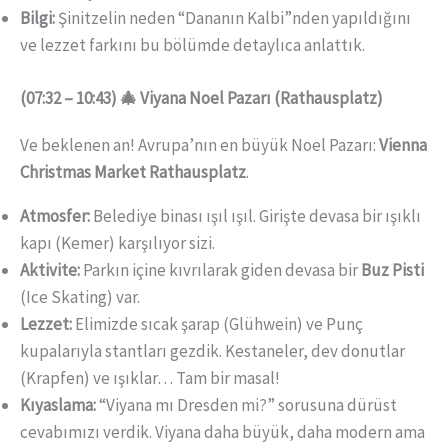
Bilgi:
Şinitzelin neden “Dananın Kalbi”nden yapıldığını
ve lezzet farkını bu bölümde detaylıca anlattık.
(07:32 – 10:43) 🎄 Viyana Noel Pazarı (Rathausplatz)
Ve beklenen an! Avrupa’nın en büyük Noel Pazarı:
Vienna
Christmas Market Rathausplatz
.
Atmosfer:
Belediye binası ışıl ışıl. Girişte devasa bir ışıklı
kapı (Kemer) karşılıyor sizi.
Aktivite:
Parkın içine kıvrılarak giden devasa bir
Buz Pisti
(Ice Skating) var.
Lezzet:
Elimizde sıcak şarap (Glühwein) ve Punç
kupalarıyla stantları gezdik. Kestaneler, dev donutlar
(Krapfen) ve ışıklar… Tam bir masal!
Kıyaslama:
“Viyana mı Dresden mi?” sorusuna dürüst
cevabımızı verdik. Viyana daha büyük, daha modern ama