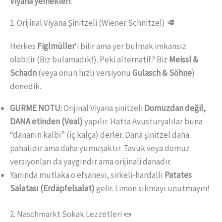
Viyana yemekleri
:
1. Orijinal Viyana Şinitzeli (Wiener Schnitzel) 🥩
Herkes
Figlmüller
‘i bilir ama yer bulmak imkansız
olabilir (Biz bulamadık!). Peki alternatif? Biz
Meissl &
Schadn
(veya onun hızlı versiyonu
Gulasch & Söhne
)
denedik.
GURME NOTU:
Orijinal Viyana şinitzeli
Domuzdan değil,
DANA etinden (Veal)
yapılır. Hatta Avusturyalılar buna
“dananın kalbi” (iç kalça) derler. Dana şinitzel daha
pahalıdır ama daha yumuşaktır. Tavuk veya domuz
versiyonları da yaygındır ama orijinali danadır.
Yanında mutlaka o efsanevi, sirkeli-hardallı
Patates
Salatası (Erdäpfelsalat)
gelir. Limon sıkmayı unutmayın!
2. Naschmarkt Sokak Lezzetleri 🌭