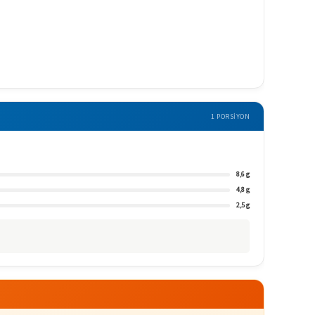
1 PORSIYON
8,6 g
4,8 g
2,5 g