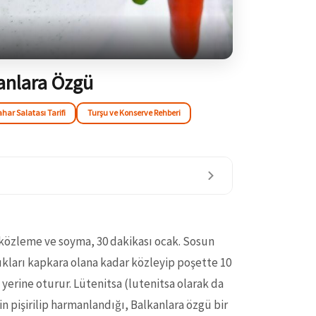
kanlara Özgü
ar Salatası Tarifi
Turşu ve Konserve Rehberi
ı közleme ve soyma, 30 dakikası ocak. Sosun
bukları kapkara olana kadar közleyip poşette 10
a yerine oturur. Lütenitsa (lutenitsa olarak da
n pişirilip harmanlandığı, Balkanlara özgü bir