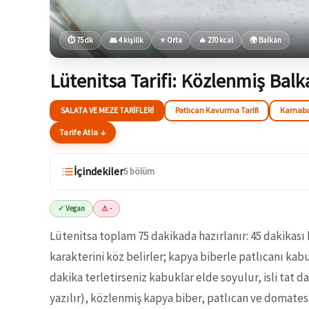
⏱ 75 dk
👥 4 kişilik
⭐ Orta
🔥 270 kcal
🌍 Balkan
Lütenitsa Tarifi: Közlenmiş Bal
SALATA VE MEZE TARIFLERI
Patlıcan Kavurma Tarifi
Karnabah
Tarife Atla ↓
İçindekiler
5 bölüm
✓ Vegan
⚠ -
Lütenitsa toplam 75 dakikada hazırlanır: 45 dakikas
karakterini köz belirler; kapya biberle patlıcanı ka
dakika terletirseniz kabuklar elde soyulur, isli tat d
yazılır), közlenmiş kapya biber, patlıcan ve domatesi