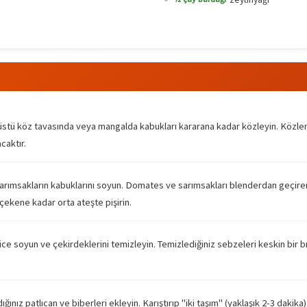
cak üstü köz tavasında veya mangalda kabukları kararana kadar közleyin. Közl
caktır.
arımsakların kabuklarını soyun. Domates ve sarımsakları blenderdan geçirere
çekene kadar orta ateşte pişirin.
lice soyun ve çekirdeklerini temizleyin. Temizlediğiniz sebzeleri keskin bir b
nız patlıcan ve biberleri ekleyin. Karıştırıp "iki taşım" (yaklaşık 2-3 dakika)