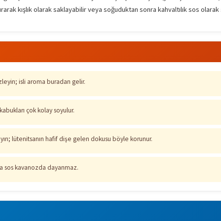
urarak kışlık olarak saklayabilir veya soğuduktan sonra kahvaltılık sos olarak 
leyin; isli aroma buradan gelir.
abukları çok kolay soyulur.
yın; lütenitsanın hafif dişe gelen dokusu böyle korunur.
ırsa sos kavanozda dayanmaz.