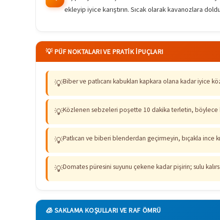
ekleyip iyice karıştırın. Sıcak olarak kavanozlara dold
💡 PÜF NOKTALARI VE PRATIK İPUÇLARI
Biber ve patlıcanı kabukları kapkara olana kadar iyice köz
💡
Közlenen sebzeleri poşette 10 dakika terletin, böylece k
💡
Patlıcan ve biberi blenderdan geçirmeyin, bıçakla ince kı
💡
Domates püresini suyunu çekene kadar pişirin; sulu kal
💡
🧊 SAKLAMA KOŞULLARI VE RAF ÖMRÜ