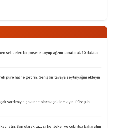
enen sebzeleri bir poşete koyup ağzını kapatarak 10 dakika
k püre haline getirin. Geniş bir tavaya zeytinyağını ekleyin
ıçak yardımıyla çok ince olacak şekilde kıyın. Püre gibi
 kaynatın. Son olarak tuz, sirke, şeker ve çubritsa baharatını