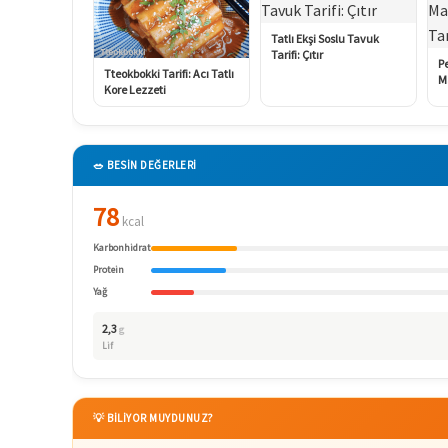
Tatlı Ekşi Soslu Tavuk
Tarifi: Çıtır
P
Tteokbokki Tarifi: Acı Tatlı
M
Kore Lezzeti
🥗 BESİN DEĞERLERİ
78
kcal
Karbonhidrat
Protein
Yağ
2,3
g
Lif
💡 BİLİYOR MUYDUNUZ?