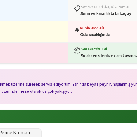
📋
KAVANOZ (STERILIZE, AĞZI KAPALI)
Serin ve karanlıkta birkaç ay
🔥
SERVIS SICAKLIĞI
Oda sıcaklığında
📦
SAKLAMA YÖNTEMI
Sıcakken sterilize cam kavanoz
ekmek üzerine sürerek servis ediyorum. Yanında beyaz peynir, haşlanmış yumur
a üzerinde meze olarak da çok yakışıyor.