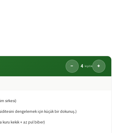
4
−
+
kişilik
m sirkesi)
siditesini dengelemek için küçük bir dokunuş.)
a kuru kekik + az pul biber)