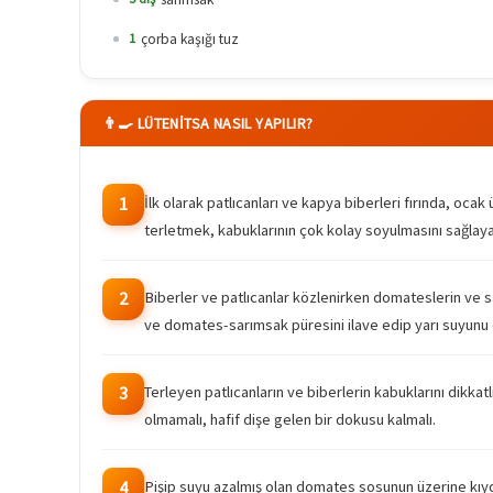
çorba kaşığı tuz
1
👨‍🍳 LÜTENITSA NASIL YAPILIR?
İlk olarak patlıcanları ve kapya biberleri fırında, o
1
terletmek, kabuklarının çok kolay soyulmasını sağlaya
Biberler ve patlıcanlar közlenirken domateslerin ve s
2
ve domates-sarımsak püresini ilave edip yarı suyunu 
Terleyen patlıcanların ve biberlerin kabuklarını dikkat
3
olmamalı, hafif dişe gelen bir dokusu kalmalı.
Pişip suyu azalmış olan domates sosunun üzerine kıydığı
4