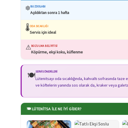
❄️
BUZDOLABI
Açıldıktan sonra 1 hafta
🌡️
ODA SICAKLIĞI
Servis için ideal
⚠️
BOZULMA BELIRTISI
Köpürme, ekşi koku, küflenme
SERVIS ÖNERILERI
🍽️
Lütenitsayı oda sıcaklığında, kahvaltı sofrasında taze 
ve köftelerin yanında sos olarak da, kraker veya galet
🍽️ LÜTENITSA ILE NE İYI GIDER?