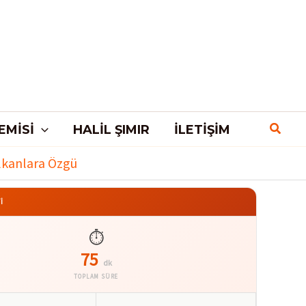
EMISI
HALIL ŞIMIR
İLETIŞIM
alkanlara Özgü
İ
⏱️
75
dk
TOPLAM SÜRE