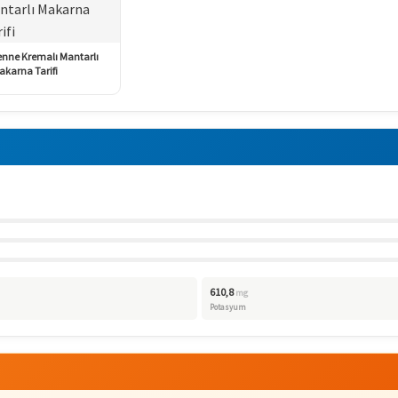
enne Kremalı Mantarlı
akarna Tarifi
610,8
mg
Potasyum