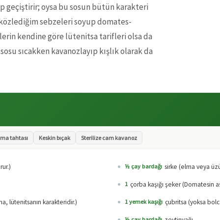
yıp geçiştirir; oysa bu sosun bütün karakteri
e közlediğim sebzeleri soyup domates-
erin kendine göre lütenitsa tarifleri olsa da
rı; sosu sıcakken kavanozlayıp kışlık olarak da
ma tahtası
Keskin bıçak
Sterilize cam kavanoz
ur.)
sirke (elma veya üzü
½ çay bardağı
çorba kaşığı şeker (Domatesin a
1
a, lütenitsanın karakteridir.)
çubritsa (yoksa bolc
1 yemek kaşığı
zeytinyağı
½ çay bardağı