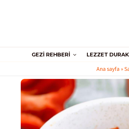
İçeriğe
atla
GEZI REHBERI
LEZZET DURAK
Ana sayfa
»
S