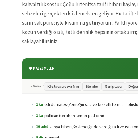
kahvaltılık sostur. Çoğu lütenitsa tarifi biberi haşla
sebzeleri gerçekten közlemekten geliyor. Bu tarift
sarımsak püresiyle kıvamına getiriyorum. Farklı yörel
közün verdiği o isli, tatlı derinlik hepsinin ortak sır
saklayabilirsiniz.
🧅 MALZEMELER
🍳 Gerekli:
Köz tavası veya fırın
Blender
Geniş tava
Doğra
etli domates (Yemeğin sulu ve lezzetli temelini oluştur
1 kg
patlıcan (tercihen kemer patlıcanı)
1 kg
kapya biber (Közlendiğinde verdiği tatlı ve isli arom
10 adet
sarımsak
5 diş