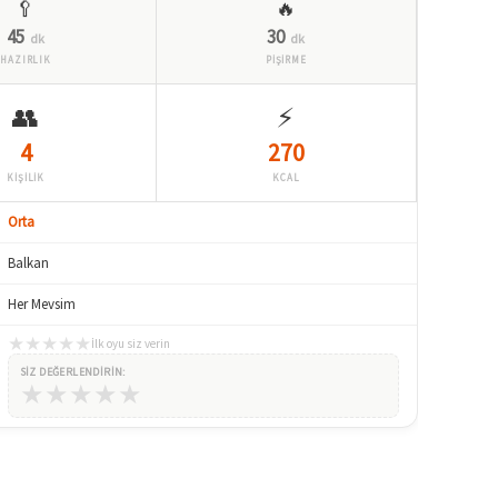
🥄
🔥
45
30
dk
dk
HAZIRLIK
PİŞİRME
👥
⚡
4
270
KİŞİLİK
KCAL
Orta
Balkan
Her Mevsim
★
★
★
★
★
İlk oyu siz verin
SIZ DEĞERLENDIRIN:
★
★
★
★
★