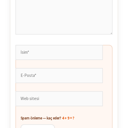
İsim*
E-
Posta*
Web
sitesi
Spam önleme — kaç eder?
4 + 9 = ?