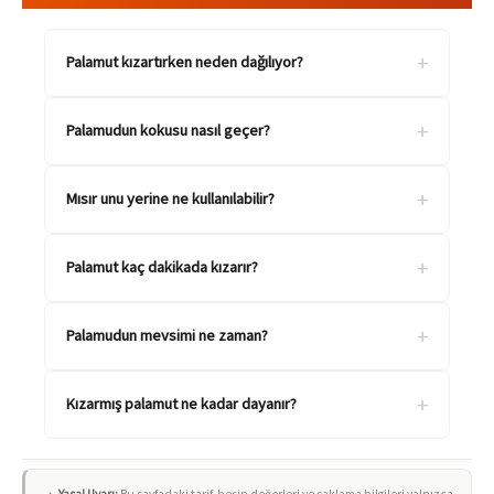
+
Palamut kızartırken neden dağılıyor?
+
Palamudun kokusu nasıl geçer?
+
Mısır unu yerine ne kullanılabilir?
+
Palamut kaç dakikada kızarır?
+
Palamudun mevsimi ne zaman?
+
Kızarmış palamut ne kadar dayanır?
Yasal Uyarı:
Bu sayfadaki tarif, besin değerleri ve saklama bilgileri yalnızca