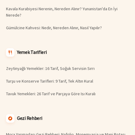
Kavala Kurabiyesi Nerenin, Nereden Alınır? Yunanistan'da En İyi
Nerede?
Gümülcine Kahvesi: Nedir, Nereden Alınır, Nasıl Yapılır?
Yemek Tarifleri
Zeytinyağlı Yemekler: 16 Tarif, Soğuk Servisin Sırrı
Turşu ve Konserve Tarifleri: 9 Tarif, Tek Altın Kural
Tavuk Yemekleri: 26 Tarif ve Parçaya Göre Isı Kuralı
Gezi Rehberi
Mora Yarımadası Gezi Rehberi: Nafplio, Monemvasia ve Mani Rotası