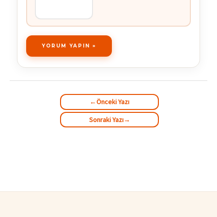
←
Önceki Yazı
Sonraki Yazı
→