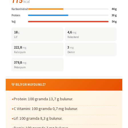
775
kcal
Karbonhidrat
44 g
Protein
30 g
Yağ
54 g
18
4,6
g
mg
Lif
Kolesterol
222,8
3
mg
mg
Kalsiyum
Demir
379,8
mg
Potasyum
💡 BİLİYOR MUYDUNUZ?
Protein: 100 gramda 13,7 g bulunur.
C Vitamini: 100 gramda 0,7 mg bulunur.
Lif: 100 gramda 8,3 g bulunur.
Demir: 100 gramda 3 mg bulunur.