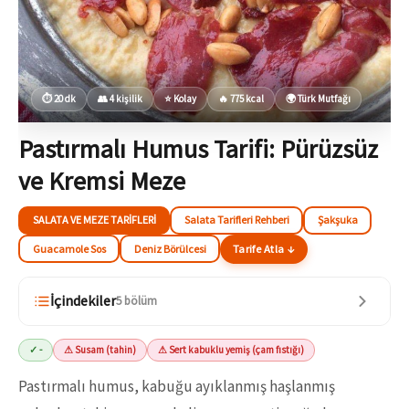
⏱ 20 dk
👥 4 kişilik
⭐ Kolay
🔥 775 kcal
🌍 Türk Mutfağı
Pastırmalı Humus Tarifi: Pürüzsüz
ve Kremsi Meze
SALATA VE MEZE TARIFLERI
Salata Tarifleri Rehberi
Şakşuka
Guacamole Sos
Deniz Börülcesi
Tarife Atla ↓
İçindekiler
5 bölüm
✓ -
⚠ Susam (tahin)
⚠ Sert kabuklu yemiş (çam fıstığı)
Pastırmalı humus, kabuğu ayıklanmış haşlanmış