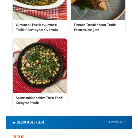
Yumurtalı Pazı Kavurması
Fırında Tavuk Kanat Tarifi:
Tarifi: Cıvımayan Kıvamda
Patatesli ve Çıtır
Sarımsaklı Karides Tava Tarifi:
Kolay ve Pratik
🥗 BESİN DEĞERLERİ
1 PORSIYON