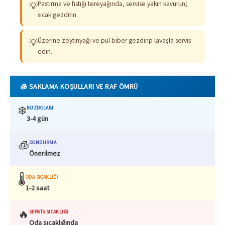
Pastırma ve fıstığı tereyağında, servise yakın kavurun;
💡
sıcak gezdirin.
Üzerine zeytinyağı ve pul biber gezdirip lavaşla servis
💡
edin.
🧊 SAKLAMA KOŞULLARI VE RAF ÖMRÜ
❄️
BUZDOLABI
3-4 gün
🧊
DONDURMA
Önerilmez
🌡️
ODA SICAKLIĞI
1-2 saat
🔥
SERVIS SICAKLIĞI
Oda sıcaklığında