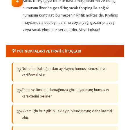
Sıcak tereyağıyla birlikte kavrulmuş pastırma ve fıstığı
4
humusun üzerine gezdirin; sıcak topping ile soğuk
humusun kontrastı bu mezenin kritik noktasıdır. Kıyılmış
maydanozla süsleyin, sızma zeytinyağı gezdirip lavaş
veya sıcak ekmekle servis edin. Afiyet olsun!
💡 PÜF NOKTALARI VE PRATIK İPUÇLARI
Nohutları kabuğundan ayıklayın; humus pürüzsüz ve
💡
kadifemsi olur.
Tahin ve limonu damağınıza göre ayarlayın; humusun
💡
karakterini belirler.
Kıvam için buz gibi su ekleyip blendırlayın; daha kremsi
💡
olur.