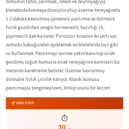
nohudun tahin, sarımsak, limon ve zeytinyağıyla
blenderda kremaya dönüştürülüp üzerine tereyağında
1-2 dakika kavrulmuş çemensiz pastırma ve dolmalık
fıstık gezdirilen zengin bir mezedir; hazırlığı 15,
pişirmesi 5 dakika sürer. Pürüzsüz kıvamın iki şartı var:
nohudu kabuğundan ayıklamak ve blenderda buz gibi
su kullanmak. Pastırmayı servise yakın kavurup sıcak
gezdirin; soğuk humusla sıcak tereyağının kontrastı bu
mezenin karakterini belirler. Üzerine kavrulmuş
dolmalık fıstık çıtırlık katıyor. Klasik humusu
pastırmayla zenginleştiren, Antep usulü bir lezzet.
📋 TARİF ÖZETİ
⏱️
20
dk