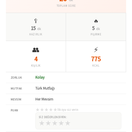
TOPLAM SÜRE
🥄
🔥
15
5
dk
dk
HAZIRLIK
PİŞİRME
👥
⚡
4
775
KİŞİLİK
KCAL
Kolay
ZORLUK
Türk Mutfağı
MUTFAK
Her Mevsim
MEVSIM
★
★
★
★
★
İlk oyu siz verin
PUAN
SIZ DEĞERLENDIRIN:
★
★
★
★
★