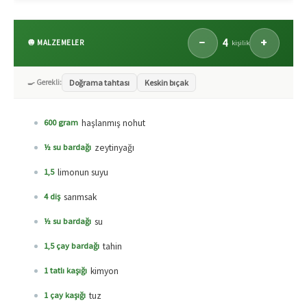
4
−
+
🧅 MALZEMELER
kişilik
🍳 Gerekli:
Doğrama tahtası
Keskin bıçak
haşlanmış nohut
600 gram
zeytinyağı
½ su bardağı
limonun suyu
1,5
sarımsak
4 diş
su
½ su bardağı
tahin
1,5 çay bardağı
kimyon
1 tatlı kaşığı
tuz
1 çay kaşığı