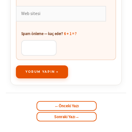
Web
sitesi
Spam önleme — kaç eder?
6 + 1 = ?
←
Önceki Yazı
Sonraki Yazı
→