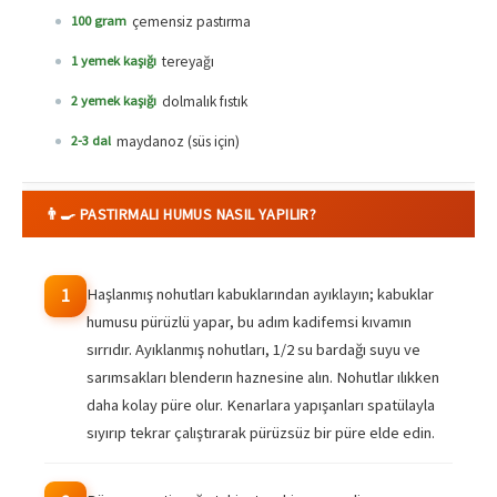
çemensiz pastırma
100 gram
tereyağı
1 yemek kaşığı
dolmalık fıstık
2 yemek kaşığı
maydanoz (süs için)
2-3 dal
👨‍🍳 PASTIRMALI HUMUS NASIL YAPILIR?
Haşlanmış nohutları kabuklarından ayıklayın; kabuklar
1
humusu pürüzlü yapar, bu adım kadifemsi kıvamın
sırrıdır. Ayıklanmış nohutları, 1/2 su bardağı suyu ve
sarımsakları blenderın haznesine alın. Nohutlar ılıkken
daha kolay püre olur. Kenarlara yapışanları spatülayla
sıyırıp tekrar çalıştırarak pürüzsüz bir püre elde edin.