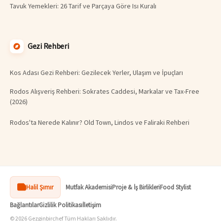
Tavuk Yemekleri: 26 Tarif ve Parçaya Göre Isı Kuralı
Gezi Rehberi
Kos Adası Gezi Rehberi: Gezilecek Yerler, Ulaşım ve İpuçları
Rodos Alışveriş Rehberi: Sokrates Caddesi, Markalar ve Tax-Free
(2026)
Rodos'ta Nerede Kalınır? Old Town, Lindos ve Faliraki Rehberi
Halil Şımır
Mutfak Akademisi
Proje & İş Birlikleri
Food Stylist
Bağlantılar
Gizlilik Politikası
İletişim
© 2026 Gezginbirchef Tüm Hakları Saklıdır.