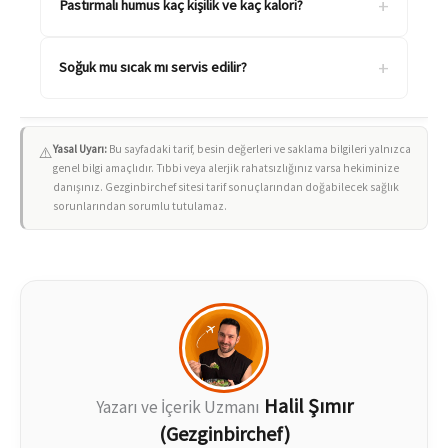
+
Pastırmalı humus kaç kişilik ve kaç kalori?
+
Soğuk mu sıcak mı servis edilir?
Yasal Uyarı:
Bu sayfadaki tarif, besin değerleri ve saklama bilgileri yalnızca
⚠️
genel bilgi amaçlıdır. Tıbbi veya alerjik rahatsızlığınız varsa hekiminize
danışınız. Gezginbirchef sitesi tarif sonuçlarından doğabilecek sağlık
sorunlarından sorumlu tutulamaz.
Halil Şımır
Yazarı ve İçerik Uzmanı
(Gezginbirchef)