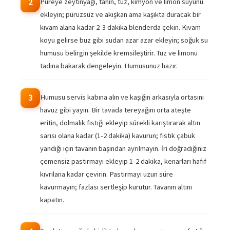
Püreye zeytinyağı, tahin, tuz, kimyon ve limon suyunu
2
ekleyin; pürüzsüz ve akışkan ama kaşıkta duracak bir
kıvam alana kadar 2-3 dakika blenderda çekin. Kıvam
koyu gelirse buz gibi sudan azar azar ekleyin; soğuk su
humusu belirgin şekilde kremsileştirir. Tuz ve limonu
tadına bakarak dengeleyin. Humusunuz hazır.
Humusu servis kabına alın ve kaşığın arkasıyla ortasını
3
havuz gibi yayın. Bir tavada tereyağını orta ateşte
eritin, dolmalık fıstığı ekleyip sürekli karıştırarak altın
sarısı olana kadar (1-2 dakika) kavurun; fıstık çabuk
yandığı için tavanın başından ayrılmayın. İri doğradığınız
çemensiz pastırmayı ekleyip 1-2 dakika, kenarları hafif
kıvrılana kadar çevirin. Pastırmayı uzun süre
kavurmayın; fazlası sertleşip kurutur. Tavanın altını
kapatın.