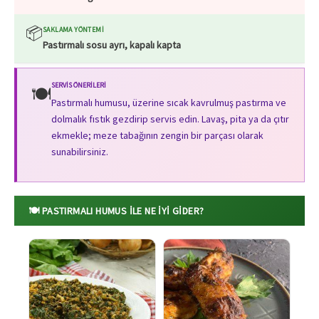
📦
SAKLAMA YÖNTEMI
Pastırmalı sosu ayrı, kapalı kapta
SERVIS ÖNERILERI
🍽️
Pastırmalı humusu, üzerine sıcak kavrulmuş pastırma ve
dolmalık fıstık gezdirip servis edin. Lavaş, pita ya da çıtır
ekmekle; meze tabağının zengin bir parçası olarak
sunabilirsiniz.
🍽️ PASTIRMALI HUMUS ILE NE İYI GIDER?