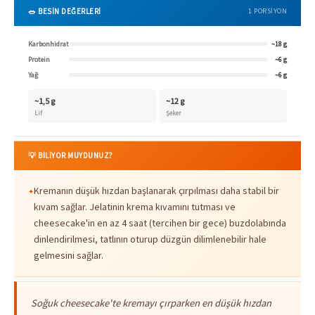
🥗 BESİN DEĞERLERİ
1 PORSIYON
Karbonhidrat
~18 g
Protein
~6 g
Yağ
~6 g
~1,5 g
~12 g
Lif
Şeker
💡 BİLİYOR MUYDUNUZ?
Kremanın düşük hızdan başlanarak çırpılması daha stabil bir
kıvam sağlar. Jelatinin krema kıvamını tutması ve
cheesecake'in en az 4 saat (tercihen bir gece) buzdolabında
dinlendirilmesi, tatlının oturup düzgün dilimlenebilir hale
gelmesini sağlar.
Soğuk cheesecake'te kremayı çırparken en düşük hızdan