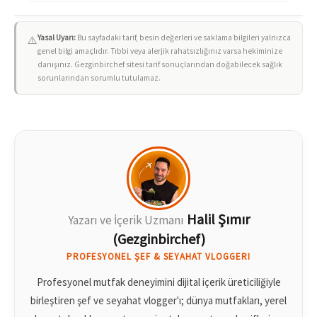
Yasal Uyarı:
Bu sayfadaki tarif, besin değerleri ve saklama bilgileri yalnızca
⚠️
genel bilgi amaçlıdır. Tıbbi veya alerjik rahatsızlığınız varsa hekiminize
danışınız. Gezginbirchef sitesi tarif sonuçlarından doğabilecek sağlık
sorunlarından sorumlu tutulamaz.
Halil Şımır
Yazarı ve İçerik Uzmanı
(Gezginbirchef)
PROFESYONEL ŞEF & SEYAHAT VLOGGERI
Profesyonel mutfak deneyimini dijital içerik üreticiliğiyle
birleştiren şef ve seyahat vlogger'ı; dünya mutfakları, yerel