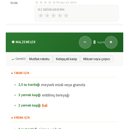
★
★
★
★
★
İlk oyu siz verin
PUAN
SIZ DEĞERLENDIRIN:
★
★
★
★
★
8
−
+
🧅 MALZEMELER
kişilik
🍳 Gerekli:
Mutfak robotu
Kelepçeli kalıp
Mikser veya çırpıcı
▸ TABAN İÇİN
meyveli müsli veya granola
2,5 su bardağı
eritilmiş tereyağı
3 yemek kaşığı
bal
2 yemek kaşığı
▸ KREMA İÇİN