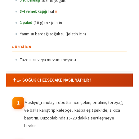
süzme yoğurt
3 su bardağı
bal
3-4 yemek kaşığı
(10 g) toz jelatin
1 paket
Yarım su bardağı soğuk su (jelatin için)
▸ ÜZERİ İÇİN
Taze incir veya mevsim meyvesi
👨‍🍳 SOĞUK CHEESECAKE NASIL YAPILIR?
Müsliyi/granolayı robotta ince çekin; eritilmiş tereyağı
1
ve balla karıştırıp kelepçeli kalıba eşit şekilde, sıkıca
bastırın. Buzdolabında 15-20 dakika sertleşmeye
bırakın.