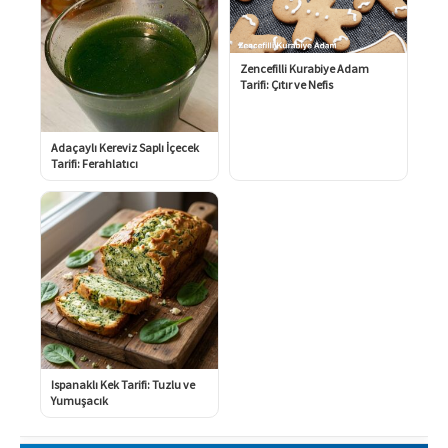
Zencefilli Kurabiye Adam
Tarifi: Çıtır ve Nefis
Adaçaylı Kereviz Saplı İçecek
Tarifi: Ferahlatıcı
Ispanaklı Kek Tarifi: Tuzlu ve
Yumuşacık