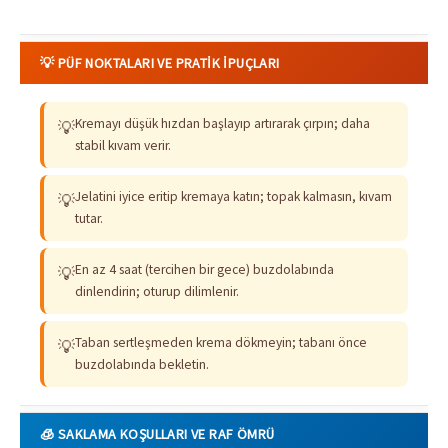
💡 PÜF NOKTALARI VE PRATIK İPUÇLARI
Kremayı düşük hızdan başlayıp artırarak çırpın; daha
💡
stabil kıvam verir.
Jelatini iyice eritip kremaya katın; topak kalmasın, kıvam
💡
tutar.
En az 4 saat (tercihen bir gece) buzdolabında
💡
dinlendirin; oturup dilimlenir.
Taban sertleşmeden krema dökmeyin; tabanı önce
💡
buzdolabında bekletin.
🧊 SAKLAMA KOŞULLARI VE RAF ÖMRÜ