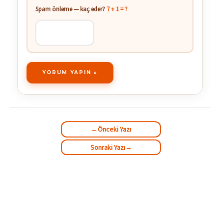
Spam önleme — kaç eder?
7 + 1 = ?
←
Önceki Yazı
Sonraki Yazı
→