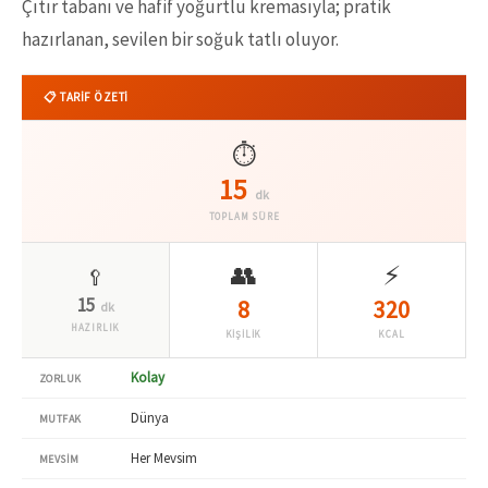
Çıtır tabanı ve hafif yoğurtlu kremasıyla; pratik
hazırlanan, sevilen bir soğuk tatlı oluyor.
📋 TARİF ÖZETİ
⏱️
15
dk
TOPLAM SÜRE
👥
⚡
🥄
15
8
320
dk
HAZIRLIK
KİŞİLİK
KCAL
Kolay
ZORLUK
Dünya
MUTFAK
Her Mevsim
MEVSIM