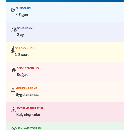
❄️
BUZDOLABI
4-5 gün
🧊
DONDURMA
2 ay
🌡️
ODA SICAKLIĞI
1-2 saat
🔥
SERVIS SICAKLIĞI
Soğuk
♨️
YENIDEN ISITMA
Uygulanamaz
⚠️
BOZULMA BELIRTISI
Küf, ekşi koku
📦
SAKLAMA YÖNTEMI