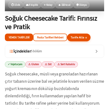
⏱ 15 dk
👥 8 kişilik
⭐ Kolay
🔥 320 kcal
🌍 Dünya
Soğuk Cheesecake Tarifi: Fırınsız
ve Pratik
YEMEK TARIFLERI
Pasta Tarifleri Rehberi
Tarife Atla ↓
İçindekiler
5 bölüm
✓ Vejetaryen
⚠ Gluten
⚠ Süt
⚠ Sert Kabuklu
Soğuk cheesecake, müsli veya granoladan hazırlanan
çıtır tabanın üzerine bal ve jelatinle kıvam verilen süzme
yoğurt kremasının dökülüp buzdolabında
dinlendirildiği, fırın kullanmadan yapılan hafif bir
tatlıdır. Bu tarifte rafine şeker yerine bal kullanıyorum.