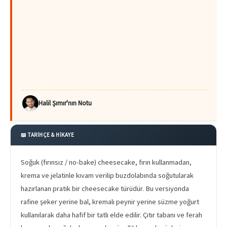
Halil Şımır'nın Notu
📖 TARİHÇE & HİKAYE
Soğuk (fırınsız / no-bake) cheesecake, fırın kullanmadan,
krema ve jelatinle kıvam verilip buzdolabında soğutularak
hazırlanan pratik bir cheesecake türüdür. Bu versiyonda
rafine şeker yerine bal, kremalı peynir yerine süzme yoğurt
kullanılarak daha hafif bir tatlı elde edilir. Çıtır tabanı ve ferah