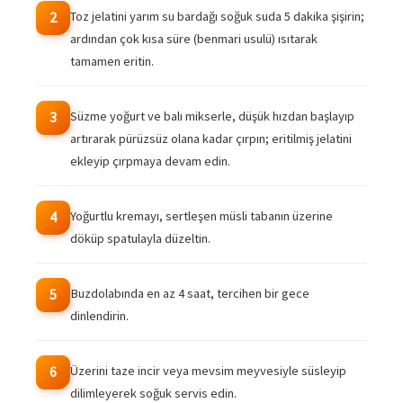
Toz jelatini yarım su bardağı soğuk suda 5 dakika şişirin;
2
ardından çok kısa süre (benmari usulü) ısıtarak
tamamen eritin.
Süzme yoğurt ve balı mikserle, düşük hızdan başlayıp
3
artırarak pürüzsüz olana kadar çırpın; eritilmiş jelatini
ekleyip çırpmaya devam edin.
Yoğurtlu kremayı, sertleşen müsli tabanın üzerine
4
döküp spatulayla düzeltin.
Buzdolabında en az 4 saat, tercihen bir gece
5
dinlendirin.
Üzerini taze incir veya mevsim meyvesiyle süsleyip
6
dilimleyerek soğuk servis edin.