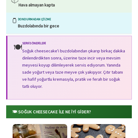
Hava almayan kapta
🫙
DONDURMADAN ÇÖZME
Buzdolabında bir gece
SERVIS ÖNERILERI
🍽️
Soğuk cheesecake'i buzdolabından çıkarıp birkaç dakika
dinlendirdikten sonra, üzerine taze incir veya mevsim
meyvesi koyup dilimleyerek servis ediyorum. Yanında
sade yoğurt veya taze meyve çok yakışıyor. Çıtır tabanı
ve hafif yoğurtlu kremasıyla, pratik ve ferah bir soğuk
tatlı oluyor.
🍽️ SOĞUK CHEESECAKE ILE NE İYI GIDER?