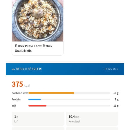
Özbek Pilavı Tarifi: Özbek
Usulü Nefis
🥗 BESİN DEĞERLERİ
1 PORSIYON
375
kcal
Karbonhidrat
56 g
Protein
9 g
Yağ
11 g
1
10,4
g
mg
Lif
Kolesterol