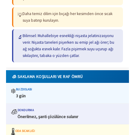
Daha temiz dilim için bıçağı her kesimden önce sıcak
💡
suya batırıp kurulayın.
Bilimsel: Muhallebiye esnekliği nişasta jelatinizasyonu
🔬
verir. Nişasta taneleri pişerken su emip jel ağı örer; bu
ağ soğukta esnek kalır. Fazla pişirmek suyu uçurup ağı
sıkılaştırır, tabaka o yüzden çatlar.
🧊 SAKLAMA KOŞULLARI VE RAF ÖMRÜ
❄️
BUZDOLABI
3 gün
🧊
DONDURMA
Önerilmez, şanti çözülünce sulanır
🌡️
ODA SICAKLIĞI