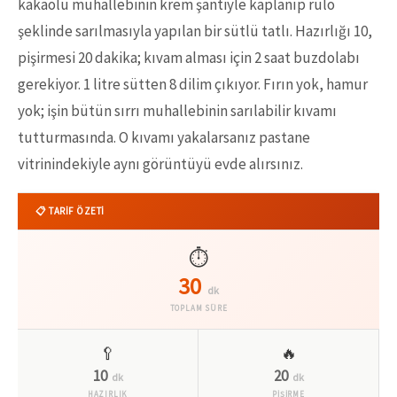
kakaolu muhallebinin krem şantiyle kaplanıp rulo
şeklinde sarılmasıyla yapılan bir sütlü tatlı. Hazırlığı 10,
pişirmesi 20 dakika; kıvam alması için 2 saat buzdolabı
gerekiyor. 1 litre sütten 8 dilim çıkıyor. Fırın yok, hamur
yok; işin bütün sırrı muhallebinin sarılabilir kıvamı
tutturmasında. O kıvamı yakalarsanız pastane
vitrinindekiyle aynı görüntüyü evde alırsınız.
📋 TARİF ÖZETİ
⏱️
30
dk
TOPLAM SÜRE
🥄
🔥
10
20
dk
dk
HAZIRLIK
PİŞİRME