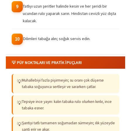
Tatlıyı uzun şeritler halinde kesin ve her şeridi bir
9
ucundan rulo yaparak sarın. Hindistan cevizli yüz dışta
kalacak.
Dilimleri tabağa alın; soğuk servis edin.
10
💡 PÜF NOKTALARI VE PRATIK İPUÇLARI
Muhallebiyi fazla pişirmeyin; su oranı çok düşerse
💡
tabaka soğuyunca sertleşir ve sararken çatlar.
Tepsiye ince yayın: kalın tabaka rulo olurken kırılır, ince
💡
tabaka esner.
Şantiyi tatlı tamamen soğumadan sürmeyin; ılık yüzeyde
💡
şanti erir ve akar.