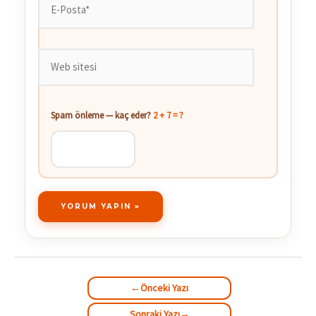
E-
Posta*
Web
sitesi
Spam önleme — kaç eder?
2 + 7 = ?
←
Önceki Yazı
Sonraki Yazı
→