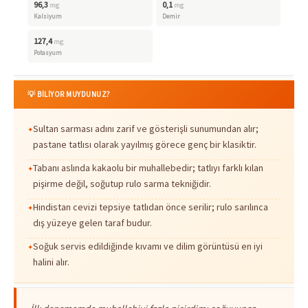
96,3
0,1
mg
mg
Kalsiyum
Demir
127,4
mg
Potasyum
💡 BİLİYOR MUYDUNUZ?
Sultan sarması adını zarif ve gösterişli sunumundan alır;
pastane tatlısı olarak yayılmış görece genç bir klasiktir.
Tabanı aslında kakaolu bir muhallebedir; tatlıyı farklı kılan
pişirme değil, soğutup rulo sarma tekniğidir.
Hindistan cevizi tepsiye tatlıdan önce serilir; rulo sarılınca
dış yüzeye gelen taraf budur.
Soğuk servis edildiğinde kıvamı ve dilim görüntüsü en iyi
halini alır.