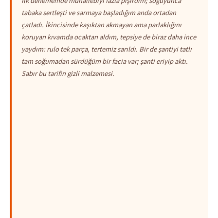
İlk denememde muhallebiyi fazla pişirdim; soğuyunca
tabaka sertleşti ve sarmaya başladığım anda ortadan
çatladı. İkincisinde kaşıktan akmayan ama parlaklığını
koruyan kıvamda ocaktan aldım, tepsiye de biraz daha ince
yaydım: rulo tek parça, tertemiz sarıldı. Bir de şantiyi tatlı
tam soğumadan sürdüğüm bir facia var; şanti eriyip aktı.
Sabır bu tarifin gizli malzemesi.