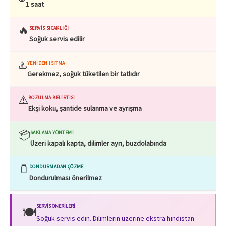
1 saat
🔥
SERVIS SICAKLIĞI
Soğuk servis edilir
♨️
YENIDEN ISITMA
Gerekmez, soğuk tüketilen bir tatlıdır
⚠️
BOZULMA BELIRTISI
Ekşi koku, şantide sulanma ve ayrışma
📦
SAKLAMA YÖNTEMI
Üzeri kapalı kapta, dilimler ayrı, buzdolabında
🫙
DONDURMADAN ÇÖZME
Dondurulması önerilmez
SERVIS ÖNERILERI
🍽️
Soğuk servis edin. Dilimlerin üzerine ekstra hindistan