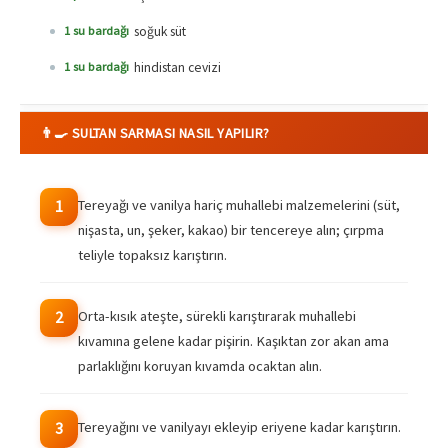
soğuk süt
1 su bardağı
hindistan cevizi
1 su bardağı
👨‍🍳 SULTAN SARMASI NASIL YAPILIR?
Tereyağı ve vanilya hariç muhallebi malzemelerini (süt,
1
nişasta, un, şeker, kakao) bir tencereye alın; çırpma
teliyle topaksız karıştırın.
Orta-kısık ateşte, sürekli karıştırarak muhallebi
2
kıvamına gelene kadar pişirin. Kaşıktan zor akan ama
parlaklığını koruyan kıvamda ocaktan alın.
Tereyağını ve vanilyayı ekleyip eriyene kadar karıştırın.
3