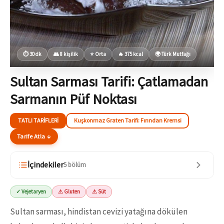
⏱ 30 dk
👥 8 kişilik
⭐ Orta
🔥 375 kcal
🌍 Türk Mutfağı
Sultan Sarması Tarifi: Çatlamadan
Sarmanın Püf Noktası
TATLI TARIFLERI
Kuşkonmaz Graten Tarifi: Fırından Kremsi
Tarife Atla ↓
İçindekiler
5 bölüm
✓ Vejetaryen
⚠ Gluten
⚠ Süt
Sultan sarması, hindistan cevizi yatağına dökülen