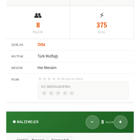
👥
⚡
8
375
KİŞİLİK
KCAL
Orta
ZORLUK
Türk Mutfağı
MUTFAK
Her Mevsim
MEVSIM
★
★
★
★
★
İlk oyu siz verin
PUAN
SIZ DEĞERLENDIRIN:
★
★
★
★
★
8
−
+
🧅 MALZEMELER
kişilik
🍳 Gerekli: