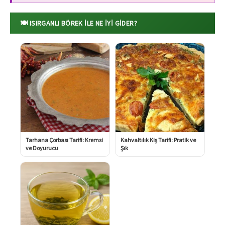
🍽️ ISIRGANLI BÖREK ILE NE İYI GIDER?
Tarhana Çorbası Tarifi: Kremsi
Kahvaltılık Kiş Tarifi: Pratik ve
ve Doyurucu
Şık