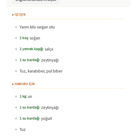
▸ İÇİ İÇİN
Yarım kilo ısırgan otu
soğan
2 baş
salça
1 yemek kaşığı
zeytinyağı
1 su bardağı
Tuz, karabiber, pul biber
▸ HAMURU İÇİN
un
1 kg
zeytinyağı
1 su bardağı
yoğurt
1 su bardağı
Tuz