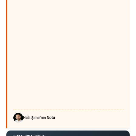
Halil Şımır'nın Notu