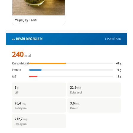
Yeşil Çay Tarifi
🥗 BESİN DEĞERLERİ
1 PORSIYON
240
kcal
Karbonhidrat
44 g
Protein
9 g
Yağ
5 g
1
22,9
g
mg
Lif
Kolesterol
76,4
3,6
mg
mg
Kalsiyum
Demir
212,7
mg
Potasyum