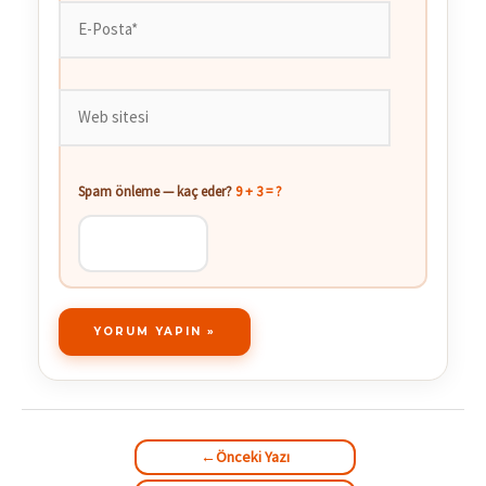
E-
Posta*
Web
sitesi
Spam önleme — kaç eder?
9 + 3 = ?
←
Önceki Yazı