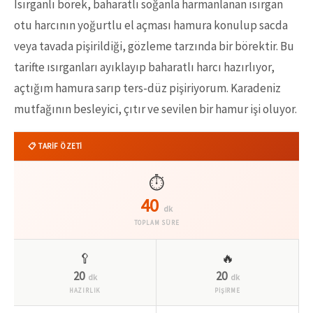
Isırganlı börek, baharatlı soğanla harmanlanan ısırgan
otu harcının yoğurtlu el açması hamura konulup sacda
veya tavada pişirildiği, gözleme tarzında bir börektir. Bu
tarifte ısırganları ayıklayıp baharatlı harcı hazırlıyor,
açtığım hamura sarıp ters-düz pişiriyorum. Karadeniz
mutfağının besleyici, çıtır ve sevilen bir hamur işi oluyor.
📋 TARİF ÖZETİ
⏱️
40
dk
TOPLAM SÜRE
🥄
🔥
20
20
dk
dk
HAZIRLIK
PİŞİRME