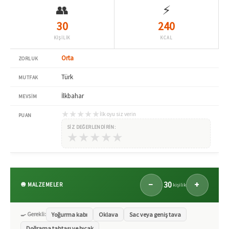
👥
⚡
30
240
KİŞİLİK
KCAL
Orta
ZORLUK
Türk
MUTFAK
İlkbahar
MEVSIM
★
★
★
★
★
İlk oyu siz verin
PUAN
SIZ DEĞERLENDIRIN:
★
★
★
★
★
30
−
+
🧅 MALZEMELER
kişilik
🍳 Gerekli:
Yoğurma kabı
Oklava
Sac veya geniş tava
Doğrama tahtası ve bıçak