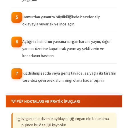
Hamurdan yumurta büyüklüğünde bezeler alıp
5
oklavayla yuvarlak ve ince açın.
Açtığınız hamurun yarısına ısırgan harcını yayın, diğer
6
yarısını üzerine kapatarak yarım ay şekli verin ve
kenarlarını bastırın.
Kızdırılmış sacda veya geniş tavada, az yağla iki tarafını
7
ters-düz çevirerek altın rengi olana kadar pişirin.
💡 PÜF NOKTALARI VE PRATIK İPUÇLARI
Isırganları eldivenle ayıklayın; çiğ ısırgan ele batar ama
💡
pişince bu özelliği kaybolur.