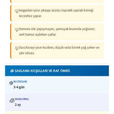
Isırganları iyice yıkayıp süzün; topraklı yaprak böreği
💡
lezzetsiz yapar.
Hamuru ele yapışmayan, yumuşak kıvamda yoğurun;
💡
sert hamur açılırken çatlar.
Sacı/tavayı iyice kızdırın; düşük ısıda börek yağ çeker ve
💡
çıtır olmaz.
🧊 SAKLAMA KOŞULLARI VE RAF ÖMRÜ
❄️
BUZDOLABI
3-4 gün
🧊
DONDURMA
2 ay