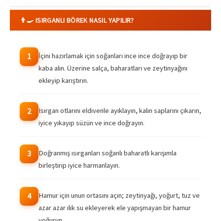
👨‍🍳 ISIRGANLI BÖREK NASIL YAPILIR?
İçini hazırlamak için soğanları ince ince doğrayıp bir
1
kaba alın. Üzerine salça, baharatları ve zeytinyağını
ekleyip karıştırın.
Isırgan otlarını eldivenle ayıklayın, kalın saplarını çıkarın,
2
iyice yıkayıp süzün ve ince doğrayın.
Doğranmış ısırganları soğanlı baharatlı karışımla
3
birleştirip iyice harmanlayın.
Hamur için unun ortasını açın; zeytinyağı, yoğurt, tuz ve
4
azar azar ılık su ekleyerek ele yapışmayan bir hamur
yoğurun.