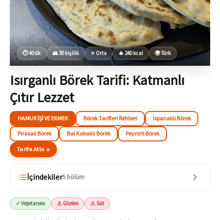
⏱ 40 dk
👥 30 kişilik
⭐ Orta
🔥 240 kcal
🌍 Türk
Isırganlı Börek Tarifi: Katmanlı
Çıtır Lezzet
HAMUR İŞI VE EKMEK
Börek Tarifleri Rehberi
Ispanaklı Börek
Pırasalı Börek
Bal Kabaklı Börek
Peynirli Börek
Tarife Atla ↓
İçindekiler
5 bölüm
✓ Vejetaryen
⚠ Gluten
⚠ Süt