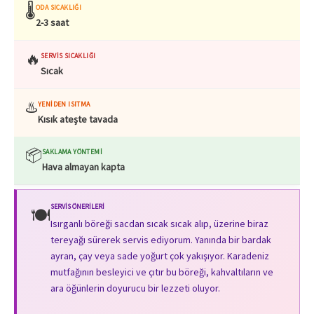
🌡️
ODA SICAKLIĞI
2-3 saat
🔥
SERVIS SICAKLIĞI
Sıcak
♨️
YENIDEN ISITMA
Kısık ateşte tavada
📦
SAKLAMA YÖNTEMI
Hava almayan kapta
SERVIS ÖNERILERI
🍽️
Isırganlı böreği sacdan sıcak sıcak alıp, üzerine biraz
tereyağı sürerek servis ediyorum. Yanında bir bardak
ayran, çay veya sade yoğurt çok yakışıyor. Karadeniz
mutfağının besleyici ve çıtır bu böreği, kahvaltıların ve
ara öğünlerin doyurucu bir lezzeti oluyor.