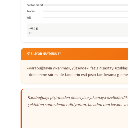
Karbonhidrat
Protein
Yağ
~4,5 g
Lif
💡 BİLİYOR MUYDUNUZ?
Karabuğdayın yıkanması, yüzeydeki fazla nişastayı uzaklaşt
demlenme süresi de tanelerin eşit pişip tam kıvama gelmes
Karabuğdayı pişirmeden önce iyice yıkamaya özellikle dikk
çektikten sonra demlendiriyorum, bu adım tam kıvamı ver