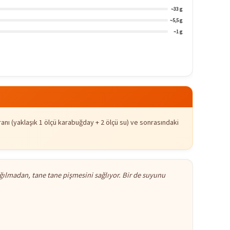
~33 g
~5,5 g
~1 g
anı (yaklaşık 1 ölçü karabuğday + 2 ölçü su) ve sonrasındaki
ğılmadan, tane tane pişmesini sağlıyor. Bir de suyunu