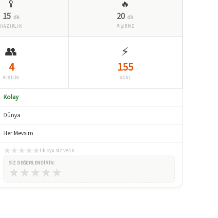
🥄
🔥
15
20
dk
dk
HAZIRLIK
PİŞİRME
👥
⚡
4
155
KİŞİLİK
KCAL
Kolay
Dünya
Her Mevsim
★
★
★
★
★
İlk oyu siz verin
SIZ DEĞERLENDIRIN:
★
★
★
★
★