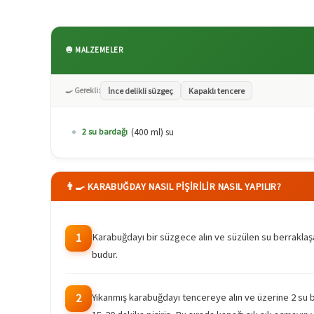
🧅 MALZEMELER
🍳 Gerekli:
İnce delikli süzgeç
Kapaklı tencere
(400 ml) su
2 su bardağı
👨‍🍳 KARABUĞDAY NASIL PIŞIRILIR NASIL YAPILIR?
Karabuğdayı bir süzgece alın ve süzülen su berraklaşan
1
budur.
Yıkanmış karabuğdayı tencereye alın ve üzerine 2 su b
2