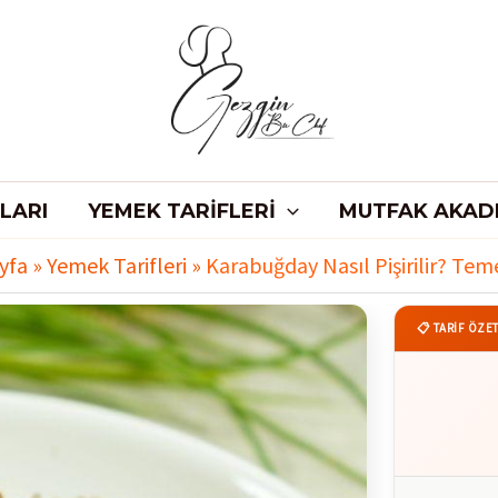
LARI
YEMEK TARIFLERI
MUTFAK AKAD
yfa
»
Yemek Tarifleri
»
Karabuğday Nasıl Pişirilir? Teme
📋 TARİF ÖZET