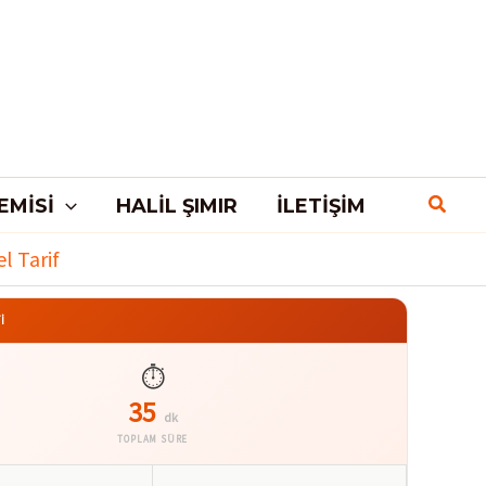
EMISI
HALIL ŞIMIR
İLETIŞIM
l Tarif
İ
⏱️
35
dk
TOPLAM SÜRE