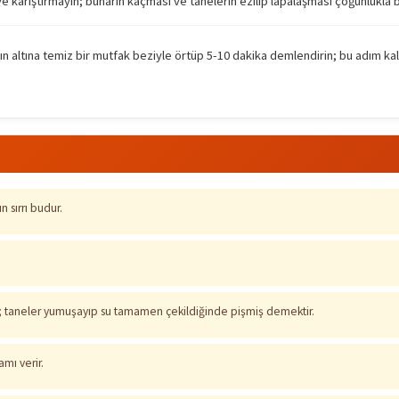
 ve karıştırmayın; buharın kaçması ve tanelerin ezilip lapalaşması çoğunlukla 
altına temiz bir mutfak beziyle örtüp 5-10 dakika demlendirin; bu adım kala
 sırrı budur.
r; taneler yumuşayıp su tamamen çekildiğinde pişmiş demektir.
mı verir.