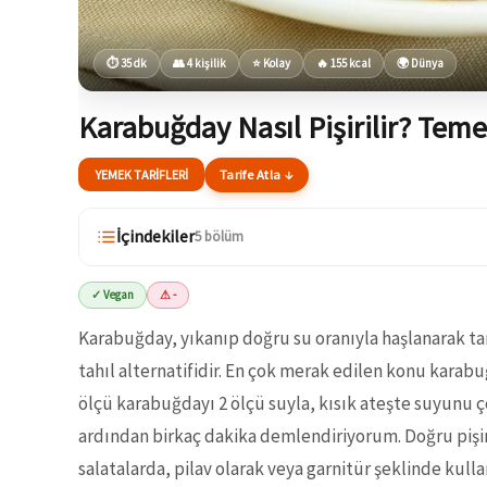
⏱ 35 dk
👥 4 kişilik
⭐ Kolay
🔥 155 kcal
🌍 Dünya
Karabuğday Nasıl Pişirilir? Temel
YEMEK TARIFLERI
Tarife Atla ↓
İçindekiler
5 bölüm
✓ Vegan
⚠ -
Karabuğday, yıkanıp doğru su oranıyla haşlanarak tane
tahıl alternatifidir. En çok merak edilen konu karab
ölçü karabuğdayı 2 ölçü suyla, kısık ateşte suyunu 
ardından birkaç dakika demlendiriyorum. Doğru pişir
salatalarda, pilav olarak veya garnitür şeklinde kulla