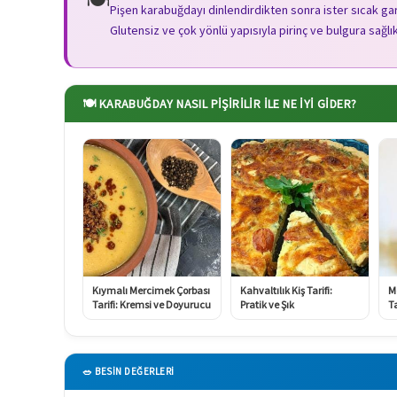
Pişen karabuğdayı dinlendirdikten sonra ister sıcak garn
Glutensiz ve çok yönlü yapısıyla pirinç ve bulgura sağlıkl
🍽️ KARABUĞDAY NASIL PIŞIRILIR ILE NE İYI GIDER?
Kıymalı Mercimek Çorbası
Kahvaltılık Kiş Tarifi:
M
Tarifi: Kremsi ve Doyurucu
Pratik ve Şık
Ta
🥗 BESİN DEĞERLERİ