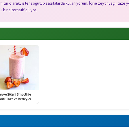
itür olarak, ister soğutup salatalarda kullanıyorum. İçine zeytinyağı, taze ye
ı bir alternatif oluyor.
eyve Şöleni Smoothie
rifi: Taze ve Besleyici