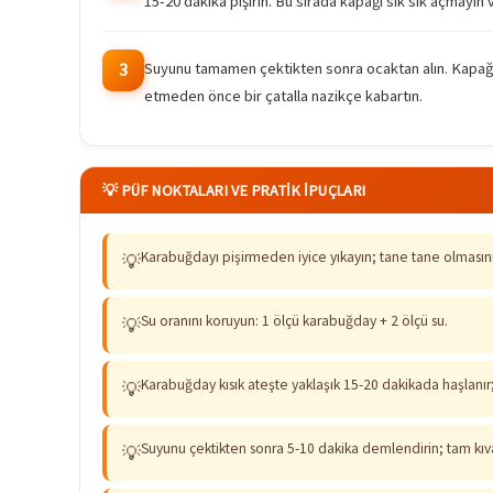
15-20 dakika pişirin. Bu sırada kapağı sık sık açmayın
Suyunu tamamen çektikten sonra ocaktan alın. Kapağın 
3
etmeden önce bir çatalla nazikçe kabartın.
💡 PÜF NOKTALARI VE PRATIK İPUÇLARI
Karabuğdayı pişirmeden iyice yıkayın; tane tane olmasının
💡
Su oranını koruyun: 1 ölçü karabuğday + 2 ölçü su.
💡
Karabuğday kısık ateşte yaklaşık 15-20 dakikada haşlanı
💡
Suyunu çektikten sonra 5-10 dakika demlendirin; tam kıva
💡