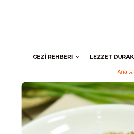
İçeriğe
atla
GEZI REHBERI
LEZZET DURAK
Ana sa