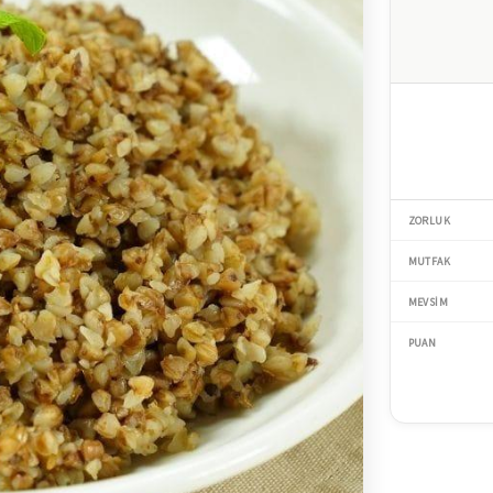
ZORLUK
MUTFAK
MEVSIM
PUAN