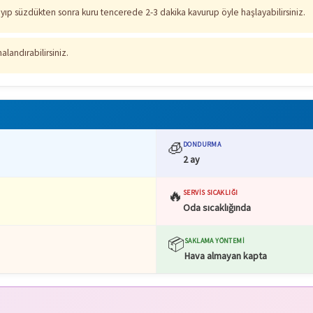
kayıp süzdükten sonra kuru tencerede 2-3 dakika kavurup öyle haşlayabilirsiniz.
landırabilirsiniz.
🧊
DONDURMA
2 ay
🔥
SERVIS SICAKLIĞI
Oda sıcaklığında
📦
SAKLAMA YÖNTEMI
Hava almayan kapta