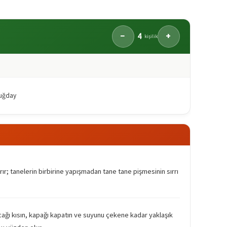
4
−
+
kişilik
buğday
ır; tanelerin birbirine yapışmadan tane tane pişmesinin sırrı
cağı kısın, kapağı kapatın ve suyunu çekene kadar yaklaşık