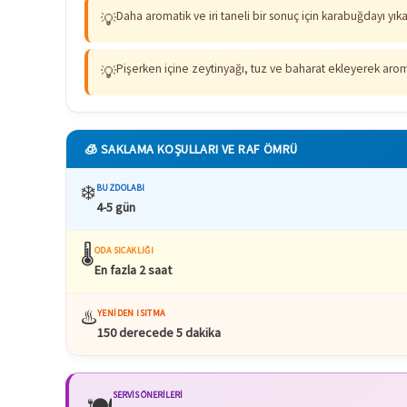
Daha aromatik ve iri taneli bir sonuç için karabuğdayı yı
💡
Pişerken içine zeytinyağı, tuz ve baharat ekleyerek aroma
💡
🧊 SAKLAMA KOŞULLARI VE RAF ÖMRÜ
❄️
BUZDOLABI
4-5 gün
🌡️
ODA SICAKLIĞI
En fazla 2 saat
♨️
YENIDEN ISITMA
150 derecede 5 dakika
SERVIS ÖNERILERI
🍽️