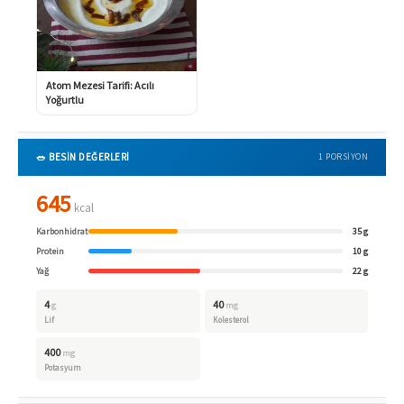
Atom Mezesi Tarifi: Acılı
Yoğurtlu
🥗 BESİN DEĞERLERİ
1 PORSIYON
645
kcal
Karbonhidrat
35 g
Protein
10 g
Yağ
22 g
4
40
g
mg
Lif
Kolesterol
400
mg
Potasyum