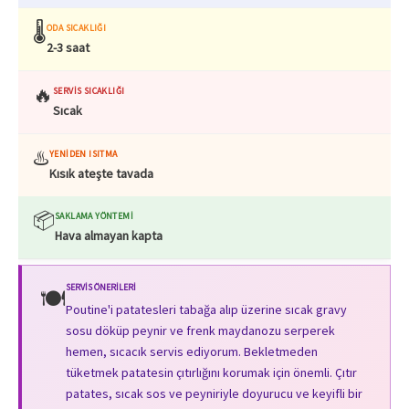
🌡️
ODA SICAKLIĞI
2-3 saat
🔥
SERVIS SICAKLIĞI
Sıcak
♨️
YENIDEN ISITMA
Kısık ateşte tavada
📦
SAKLAMA YÖNTEMI
Hava almayan kapta
SERVIS ÖNERILERI
🍽️
Poutine'i patatesleri tabağa alıp üzerine sıcak gravy
sosu döküp peynir ve frenk maydanozu serperek
hemen, sıcacık servis ediyorum. Bekletmeden
tüketmek patatesin çıtırlığını korumak için önemli. Çıtır
patates, sıcak sos ve peyniriyle doyurucu ve keyifli bir