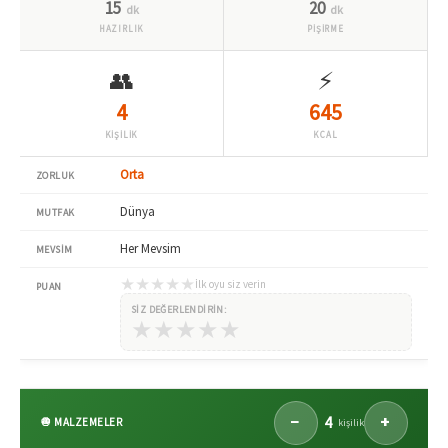
15
20
dk
dk
HAZIRLIK
PİŞİRME
👥
⚡
4
645
KİŞİLİK
KCAL
Orta
ZORLUK
Dünya
MUTFAK
Her Mevsim
MEVSIM
★
★
★
★
★
İlk oyu siz verin
PUAN
SIZ DEĞERLENDIRIN:
★
★
★
★
★
4
−
+
🧅 MALZEMELER
kişilik