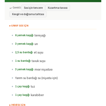
🍳 Gerekli:
Sos için tencere
Kızartma tavası
Kevgir ve doğrama tahtası
▸ GRAVY SOS İÇİN
tereyağı
6 yemek kaşığı
un
3 yemek kaşığı
et suyu
2,5 su bardağı
tavuk suyu
1 su bardağı
mısır nişastası
3 yemek kaşığı
Yarım su bardağı su (nişasta için)
tuz
1 çay kaşığı
karabiber
1 çay kaşığı
▸ PATATES İÇİN