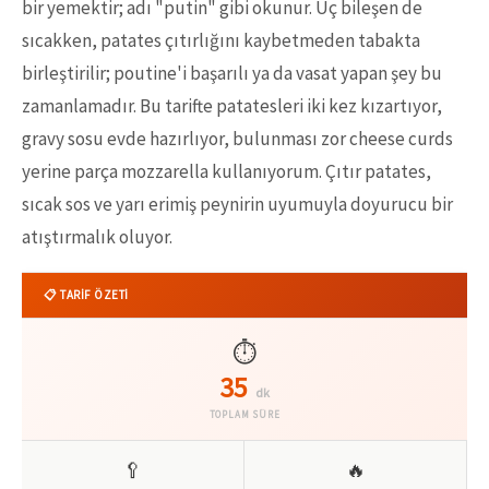
bir yemektir; adı "putin" gibi okunur. Üç bileşen de
sıcakken, patates çıtırlığını kaybetmeden tabakta
birleştirilir; poutine'i başarılı ya da vasat yapan şey bu
zamanlamadır. Bu tarifte patatesleri iki kez kızartıyor,
gravy sosu evde hazırlıyor, bulunması zor cheese curds
yerine parça mozzarella kullanıyorum. Çıtır patates,
sıcak sos ve yarı erimiş peynirin uyumuyla doyurucu bir
atıştırmalık oluyor.
📋 TARİF ÖZETİ
⏱️
35
dk
TOPLAM SÜRE
🥄
🔥