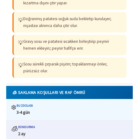
kızartma dışını çıtır yapar.
Doğranmış patatesi soğuk suda bekletip kurulayın;
💡
nişastası alınınca daha çıtır olur.
Gravy sosu ve patatesi sıcakken birleştirip peyniri
💡
hemen ekleyin; peynir hafifçe erir.
Sosu sürekli çırparak pişirin; topaklanmayı önler,
💡
pürüzsüz olur.
🧊 SAKLAMA KOŞULLARI VE RAF ÖMRÜ
❄️
BUZDOLABI
3-4 gün
🧊
DONDURMA
2 ay