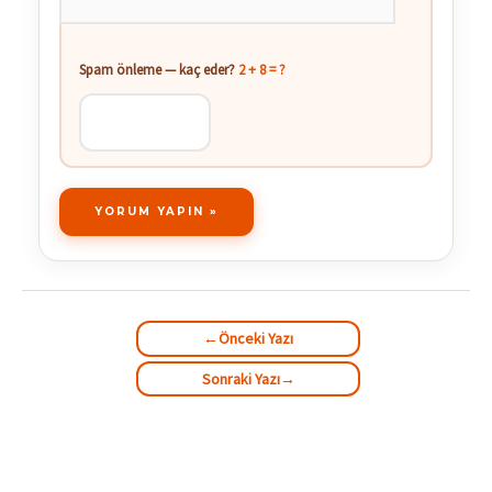
sitesi
Spam önleme — kaç eder?
2 + 8 = ?
←
Önceki Yazı
Sonraki Yazı
→