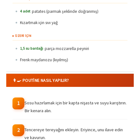
patates (parmak şeklinde doğranmış)
4 adet
Kızartmak için sıvı yağ
▸ ÜZERİ İÇİN
parça mozzarella peyniri
1,5 su bardağı
Frenk maydanozu (kıyılmış)
👨‍🍳 POUTINE NASIL YAPILIR?
Sosu hazırlamak için bir kapta nişasta ve suyu karıştırın.
1
Bir kenara alın.
Tencereye tereyağını ekleyin. Eriyince, unu ilave edin
2
ve kavurun.