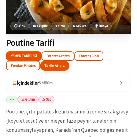
⏱ 35 dk
👥 4 kişilik
⭐ Orta
🔥 645 kcal
🌍 Dünya
Poutine Tarifi
YEMEK TARIFLERI
Patates Graten
Patates Cipsi
Fondan Patates
Tarife Atla ↓
İçindekiler
5 bölüm
✓ -
⚠ Gluten
⚠ Süt
Poutine, çıtır patates kızartmasının üzerine sıcak gravy
(koyu et sosu) ve erimeyen taze peynir tanelerinin
konulmasıyla yapılan, Kanada'nın Quebec bölgesine ait