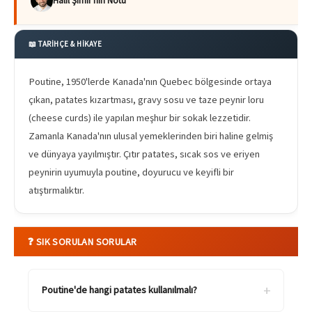
Halil Şımır'nın Notu
📖 TARİHÇE & HİKAYE
Poutine, 1950'lerde Kanada'nın Quebec bölgesinde ortaya
çıkan, patates kızartması, gravy sosu ve taze peynir loru
(cheese curds) ile yapılan meşhur bir sokak lezzetidir.
Zamanla Kanada'nın ulusal yemeklerinden biri haline gelmiş
ve dünyaya yayılmıştır. Çıtır patates, sıcak sos ve eriyen
peynirin uyumuyla poutine, doyurucu ve keyifli bir
atıştırmalıktır.
❓ SIK SORULAN SORULAR
+
Poutine'de hangi patates kullanılmalı?