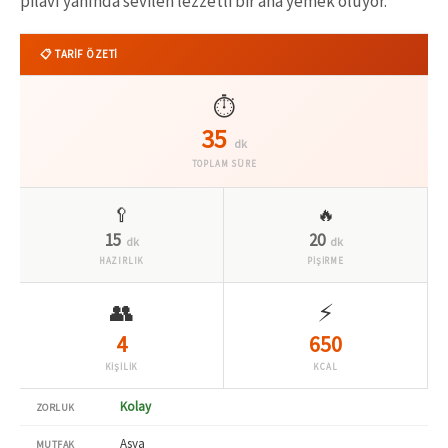
pilavı yanında sevilen lezzetli bir ana yemek oluyor.
📋 TARİF ÖZETİ
⏱️
35
dk
TOPLAM SÜRE
🥄
🔥
15
20
dk
dk
HAZIRLIK
PİŞİRME
👥
⚡
4
650
KİŞİLİK
KCAL
Kolay
ZORLUK
Asya
MUTFAK