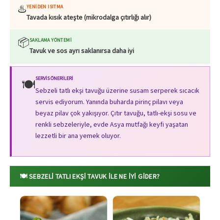
♨️
YENIDEN ISITMA
Tavada kısık ateşte (mikrodalga çıtırlığı alır)
📦
SAKLAMA YÖNTEMI
Tavuk ve sos ayrı saklanırsa daha iyi
SERVIS ÖNERILERI
🍽️
Sebzeli tatlı ekşi tavuğu üzerine susam serperek sıcacık
servis ediyorum. Yanında buharda pirinç pilavı veya
beyaz pilav çok yakışıyor. Çıtır tavuğu, tatlı-ekşi sosu ve
renkli sebzeleriyle, evde Asya mutfağı keyfi yaşatan
lezzetli bir ana yemek oluyor.
🍽️ SEBZELI TATLI EKŞI TAVUK ILE NE İYI GIDER?