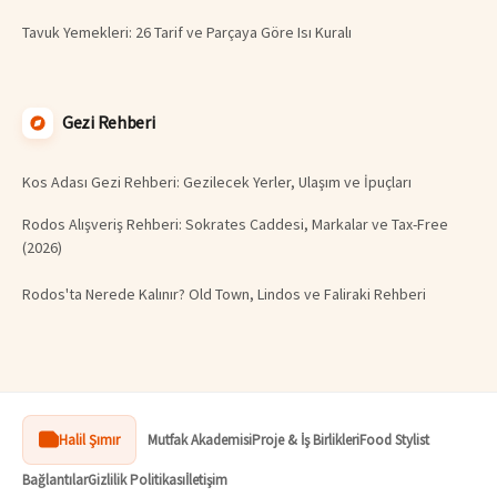
Tavuk Yemekleri: 26 Tarif ve Parçaya Göre Isı Kuralı
Gezi Rehberi
Kos Adası Gezi Rehberi: Gezilecek Yerler, Ulaşım ve İpuçları
Rodos Alışveriş Rehberi: Sokrates Caddesi, Markalar ve Tax-Free
(2026)
Rodos'ta Nerede Kalınır? Old Town, Lindos ve Faliraki Rehberi
Halil Şımır
Mutfak Akademisi
Proje & İş Birlikleri
Food Stylist
Bağlantılar
Gizlilik Politikası
İletişim