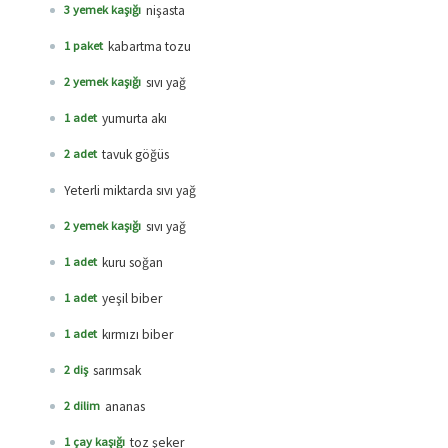
nişasta
3 yemek kaşığı
kabartma tozu
1 paket
sıvı yağ
2 yemek kaşığı
yumurta akı
1 adet
tavuk göğüs
2 adet
Yeterli miktarda sıvı yağ
sıvı yağ
2 yemek kaşığı
kuru soğan
1 adet
yeşil biber
1 adet
kırmızı biber
1 adet
sarımsak
2 diş
ananas
2 dilim
toz şeker
1 çay kaşığı