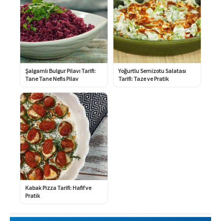
Şalgamlı Bulgur Pilavı Tarifi:
Yoğurtlu Semizotu Salatası
Tane Tane Nefis Pilav
Tarifi: Taze ve Pratik
Kabak Pizza Tarifi: Hafif ve
Pratik