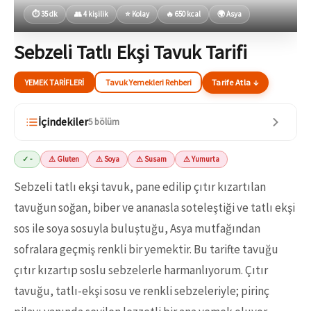
⏱ 35 dk
👥 4 kişilik
⭐ Kolay
🔥 650 kcal
🌍 Asya
Sebzeli Tatlı Ekşi Tavuk Tarifi
YEMEK TARIFLERI
Tavuk Yemekleri Rehberi
Tarife Atla ↓
İçindekiler
5 bölüm
✓ -
⚠ Gluten
⚠ Soya
⚠ Susam
⚠ Yumurta
Sebzeli tatlı ekşi tavuk, pane edilip çıtır kızartılan
tavuğun soğan, biber ve ananasla soteleştiği ve tatlı ekşi
sos ile soya sosuyla buluştuğu, Asya mutfağından
sofralara geçmiş renkli bir yemektir. Bu tarifte tavuğu
çıtır kızartıp soslu sebzelerle harmanlıyorum. Çıtır
tavuğu, tatlı-ekşi sosu ve renkli sebzeleriyle; pirinç