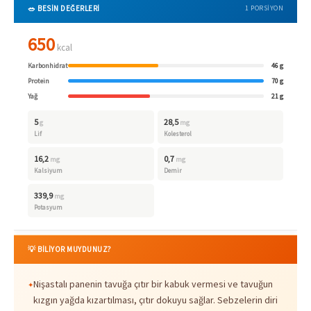
🥗 BESİN DEĞERLERİ
1 PORSIYON
650
kcal
Karbonhidrat
46 g
Protein
70 g
Yağ
21 g
5
28,5
g
mg
Lif
Kolesterol
16,2
0,7
mg
mg
Kalsiyum
Demir
339,9
mg
Potasyum
💡 BİLİYOR MUYDUNUZ?
Nişastalı panenin tavuğa çıtır bir kabuk vermesi ve tavuğun
kızgın yağda kızartılması, çıtır dokuyu sağlar. Sebzelerin diri