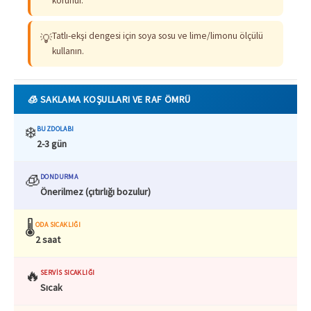
korunur.
Tatlı-ekşi dengesi için soya sosu ve lime/limonu ölçülü
💡
kullanın.
🧊 SAKLAMA KOŞULLARI VE RAF ÖMRÜ
❄️
BUZDOLABI
2-3 gün
🧊
DONDURMA
Önerilmez (çıtırlığı bozulur)
🌡️
ODA SICAKLIĞI
2 saat
🔥
SERVIS SICAKLIĞI
Sıcak