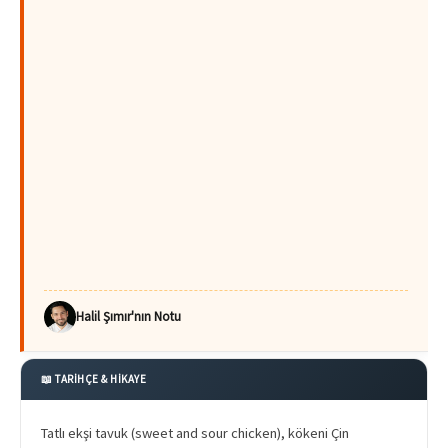
Halil Şımır'nın Notu
📖 TARİHÇE & HİKAYE
Tatlı ekşi tavuk (sweet and sour chicken), kökeni Çin