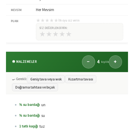
Her Mevsim
MEVSIM
★
★
★
★
★
İlk oyu siz verin
PUAN
SIZ DEĞERLENDIRIN:
★
★
★
★
★
4
−
+
🧅 MALZEMELER
kişilik
🍳 Gerekli:
Geniş tava veya wok
Kızartma tavası
Doğrama tahtası ve bıçak
un
½ su bardağı
su
½ su bardağı
tuz
1 tatlı kaşığı