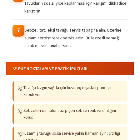
Tavukların sosla iyice kaplanması için karışımı dikkatlice
karıştırın.
Sebzeli tatlı ekşi tavuğu servis tabağına alın. Üzerine
7
susam serpiştirerek servis edin. Bu lezzetli yemeği
sıcak olarak sunabilirsiniz.
💡 PÜF NOKTALARI VE PRATIK İPUÇLARI
Tavuğu kızgın yağda çıtır kızartın; nişastalı pane çıtır
💡
kabuk verir.
Sebzeleri diri tutun; az pişen sebze renk ve diriliğini
💡
korur.
Kızarmış tavuğu sosla servise yakın harmanlayın; çıtırlığı
💡