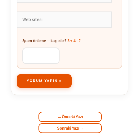
Web
sitesi
Spam önleme — kaç eder?
3 + 4 = ?
←
Önceki Yazı
Sonraki Yazı
→