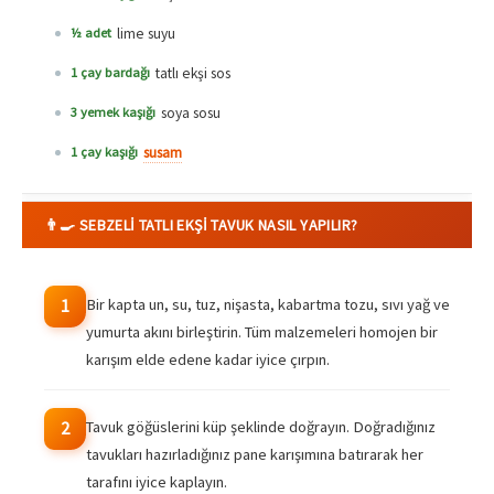
lime suyu
½ adet
tatlı ekşi sos
1 çay bardağı
soya sosu
3 yemek kaşığı
susam
1 çay kaşığı
👨‍🍳 SEBZELI TATLI EKŞI TAVUK NASIL YAPILIR?
Bir kapta un, su, tuz, nişasta, kabartma tozu, sıvı yağ ve
1
yumurta akını birleştirin. Tüm malzemeleri homojen bir
karışım elde edene kadar iyice çırpın.
Tavuk göğüslerini küp şeklinde doğrayın. Doğradığınız
2
tavukları hazırladığınız pane karışımına batırarak her
tarafını iyice kaplayın.