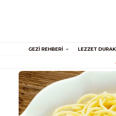
İçeriğe
atla
GEZI REHBERI
LEZZET DURAK