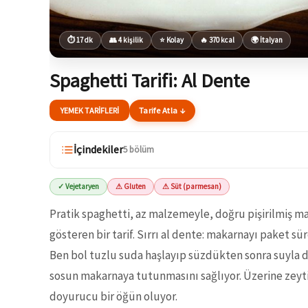
⏱ 17 dk
👥 4 kişilik
⭐ Kolay
🔥 370 kcal
🌍 İtalyan
Spaghetti Tarifi: Al Dente
YEMEK TARIFLERI
Tarife Atla ↓
İçindekiler
5 bölüm
✓ Vejetaryen
⚠ Gluten
⚠ Süt (parmesan)
Pratik spaghetti, az malzemeyle, doğru pişirilmiş ma
gösteren bir tarif. Sırrı al dente: makarnayı paket sür
Ben bol tuzlu suda haşlayıp süzdükten sonra suyla 
sosun makarnaya tutunmasını sağlıyor. Üzerine zeyt
doyurucu bir öğün oluyor.