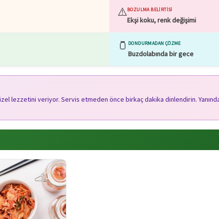
⚠️
BOZULMA BELIRTISI
Ekşi koku, renk değişimi
🫙
DONDURMADAN ÇÖZME
Buzdolabında bir gece
üzel lezzetini veriyor. Servis etmeden önce birkaç dakika dinlendirin. Yanınd