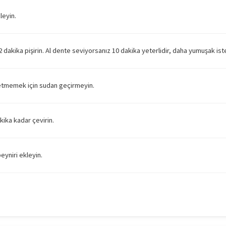
leyin.
akika pişirin. Al dente seviyorsanız 10 dakika yeterlidir, daha yumuşak ister
betmemek için sudan geçirmeyin.
kika kadar çevirin.
eyniri ekleyin.