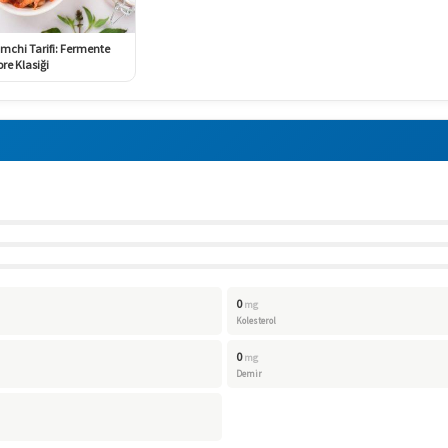
imchi Tarifi: Fermente
re Klasiği
0
mg
Kolesterol
0
mg
Demir