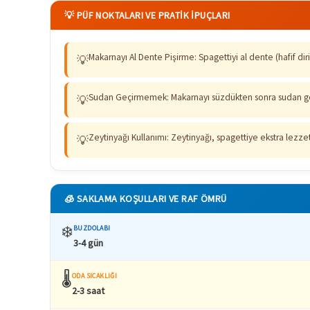
💡 PÜF NOKTALARI VE PRATIK İPUÇLARI
Makarnayı Al Dente Pişirme: Spagettiyi al dente (hafif diri
💡
Sudan Geçirmemek: Makarnayı süzdükten sonra sudan geçi
💡
Zeytinyağı Kullanımı: Zeytinyağı, spagettiye ekstra lezzet
💡
🧊 SAKLAMA KOŞULLARI VE RAF ÖMRÜ
❄️
BUZDOLABI
3-4 gün
🌡️
ODA SICAKLIĞI
2-3 saat