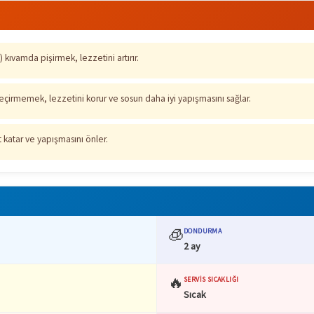
) kıvamda pişirmek, lezzetini artırır.
rmemek, lezzetini korur ve sosun daha iyi yapışmasını sağlar.
 katar ve yapışmasını önler.
🧊
DONDURMA
2 ay
🔥
SERVIS SICAKLIĞI
Sıcak