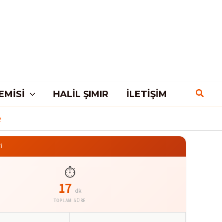
EMISI
HALIL ŞIMIR
İLETIŞIM
e
İ
⏱️
17
dk
TOPLAM SÜRE