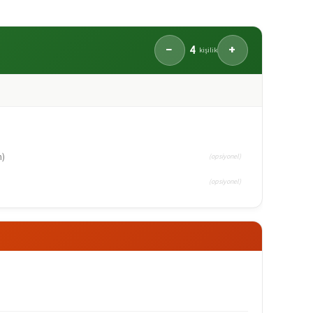
4
−
+
kişilik
n)
(opsiyonel)
(opsiyonel)