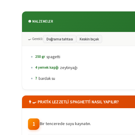
🧅 MALZEMELER
🍳 Gerekli:
Doğrama tahtası
Keskin bıçak
spagetti
250 gr
zeytinyağı
4 yemek kaşığı
bardak su
7
👨‍🍳 PRATIK LEZZETLI SPAGHETTI NASIL YAPILIR?
Bir tencerede suyu kaynatın.
1