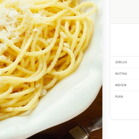
ZORLUK
MUTFAK
MEVSIM
PUAN