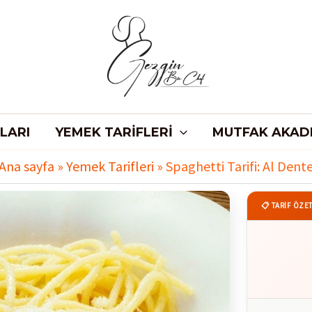
LARI
YEMEK TARIFLERI
MUTFAK AKAD
Ana sayfa
»
Yemek Tarifleri
»
Spaghetti Tarifi: Al Dent
📋 TARİF ÖZET