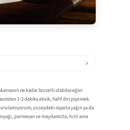
karnanın ne kadar lezzetli olabileceğini
esinden 1-2 dakika eksik, hafif diri pişirmek.
durulamıyorum; yüzeydeki nişasta yağın ya da
inyağı, parmesan ve maydanozla, hızlı ama