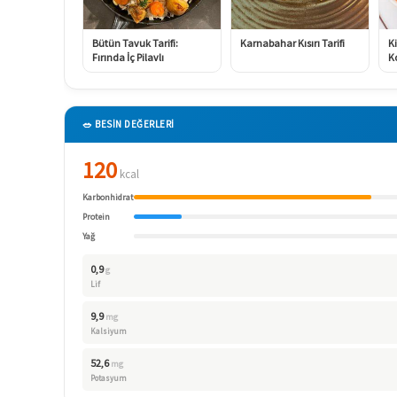
Bütün Tavuk Tarifi:
Karnabahar Kısırı Tarifi
K
Fırında İç Pilavlı
Ko
🥗 BESİN DEĞERLERİ
120
kcal
Karbonhidrat
Protein
Yağ
0,9
g
Lif
9,9
mg
Kalsiyum
52,6
mg
Potasyum