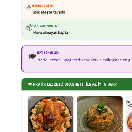
♨️
YENIDEN ISITMA
Kısık ateşte tavada
📦
SAKLAMA YÖNTEMI
Hava almayan kapta
SERVIS ÖNERILERI
🍽️
Pratik Lezzetli Spaghetti sıcak servis edildiğinde en g
🍽️ PRATIK LEZZETLI SPAGHETTI ILE NE İYI GIDER?