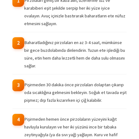
Pirzolaları geniş bir kaba alın; üzerlerine tuz ve
1
karabiberi eşit şekilde serpip her iki yüze iyice
ovalayın. Avuç içinizle bastırarak baharatların ete nüfuz
etmesini sağlayın.
Baharatladığınız pirzolaları en az 3-4 saat, mümkünse
2
bir gece buzdolabında dinlendirin. Tuzun ete işlediği bu
süre, etin hem daha lezzetli hem de daha sulu olmasını
sağlar.
Pişirmeden 30 dakika önce pirzolaları dolaptan çıkarıp
3
oda sıcaklığına gelmesini bekleyin. Soğuk et tavada eşit
pişmez; dışı fazla kızarırken içi çiğ kalabilir.
Pişirmeden hemen önce pirzolaların yüzeyini kağıt
4
havluyla kurulayın ve her iki yüzünü ince bir tabaka
zeytinyağıyla (ya da sıvı yağ) yağlayın. Kuru ve hafif