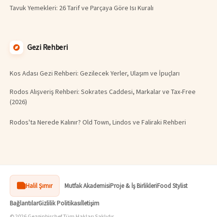
Tavuk Yemekleri: 26 Tarif ve Parçaya Göre Isı Kuralı
Gezi Rehberi
Kos Adası Gezi Rehberi: Gezilecek Yerler, Ulaşım ve İpuçları
Rodos Alışveriş Rehberi: Sokrates Caddesi, Markalar ve Tax-Free
(2026)
Rodos'ta Nerede Kalınır? Old Town, Lindos ve Faliraki Rehberi
Halil Şımır
Mutfak Akademisi
Proje & İş Birlikleri
Food Stylist
Bağlantılar
Gizlilik Politikası
İletişim
© 2026 Gezginbirchef Tüm Hakları Saklıdır.