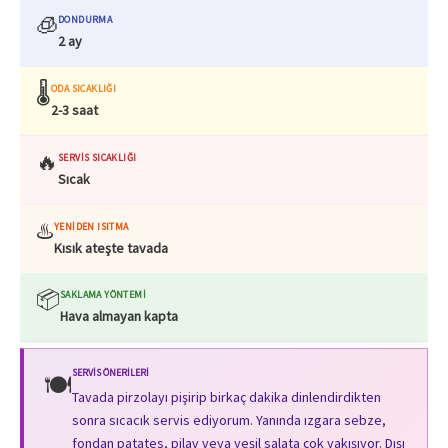
🧊
DONDURMA
2 ay
🌡️
ODA SICAKLIĞI
2-3 saat
🔥
SERVIS SICAKLIĞI
Sıcak
♨️
YENIDEN ISITMA
Kısık ateşte tavada
📦
SAKLAMA YÖNTEMI
Hava almayan kapta
SERVIS ÖNERILERI
🍽️
Tavada pirzolayı pişirip birkaç dakika dinlendirdikten
sonra sıcacık servis ediyorum. Yanında ızgara sebze,
fondan patates, pilav veya yeşil salata çok yakışıyor. Dışı