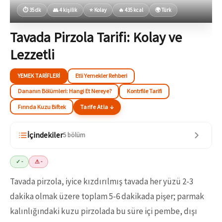
⏱ 35 dk
👥 4 kişilik
⭐ Kolay
🔥 435 kcal
🌍 Türk
Tavada Pirzola Tarifi: Kolay ve
Lezzetli
YEMEK TARIFLERI
Etli Yemekler Rehberi
Dananın Bölümleri: Hangi Et Nereye?
Kontrfile Tarifi
Fırında Kuzu Biftek
Tarife Atla ↓
İçindekiler
5 bölüm
✓ -
⚠ -
Tavada pirzola, iyice kızdırılmış tavada her yüzü 2-3
dakika olmak üzere toplam 5-6 dakikada pişer; parmak
kalınlığındaki kuzu pirzolada bu süre içi pembe, dışı