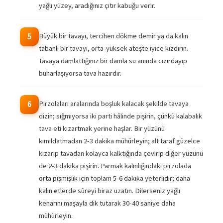
yağlı yüzey, aradığınız çıtır kabuğu verir.
Büyük bir tavayı, tercihen dökme demir ya da kalın
5
tabanlı bir tavayı, orta-yüksek ateşte iyice kızdırın.
Tavaya damlattığınız bir damla su anında cızırdayıp
buharlaşıyorsa tava hazırdır.
Pirzolaları aralarında boşluk kalacak şekilde tavaya
6
dizin; sığmıyorsa iki parti hâlinde pişirin, çünkü kalabalık
tava eti kızartmak yerine haşlar. Bir yüzünü
kımıldatmadan 2-3 dakika mühürleyin; alt taraf güzelce
kızarıp tavadan kolayca kalktığında çevirip diğer yüzünü
de 2-3 dakika pişirin. Parmak kalınlığındaki pirzolada
orta pişmişlik için toplam 5-6 dakika yeterlidir; daha
kalın etlerde süreyi biraz uzatın. Dilerseniz yağlı
kenarını maşayla dik tutarak 30-40 saniye daha
mühürleyin.