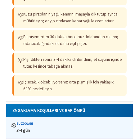
Kuzu pirzolanın yağlı kenarını maşayla dik tutup ayrıca
💡
mühürleyin; eriyip çıtırlaşan kenar yağı lezzeti artırır.
Eti pişirmeden 30 dakika önce buzdolabından çıkarın;
💡
oda sıcaklığındaki et daha eşit pişer.
Pişirdikten sonra 3-4 dakika dinlendirin; et suyunu içinde
💡
tutar, kesince tabağa akmaz.
İç sıcaklık ölçebiliyorsanız orta pişmişlik için yaklaşık
💡
63°C hedefleyin.
🧊 SAKLAMA KOŞULLARI VE RAF ÖMRÜ
❄️
BUZDOLABI
3-4 gün