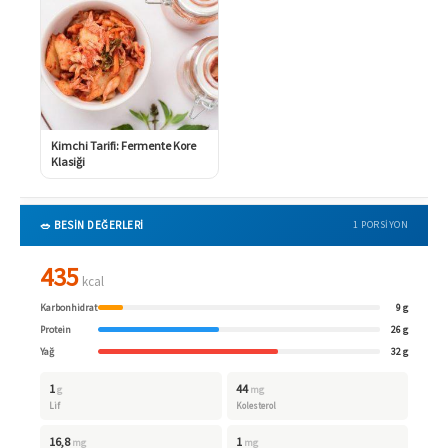
Kimchi Tarifi: Fermente Kore
Klasiği
🥗 BESİN DEĞERLERİ
1 PORSIYON
435
kcal
Karbonhidrat
9 g
Protein
26 g
Yağ
32 g
1
44
g
mg
Lif
Kolesterol
16,8
1
mg
mg