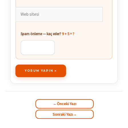
Web
sitesi
Spam önleme — kaç eder?
9 + 5 = ?
←
Önceki Yazı
Sonraki Yazı
→