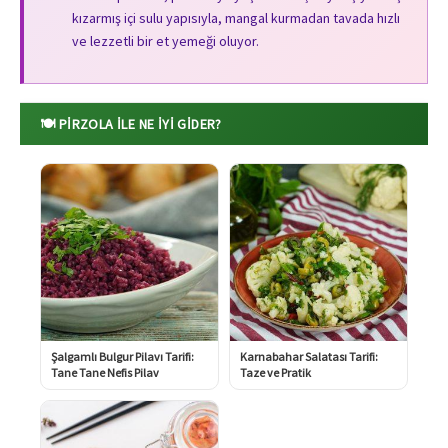
kızarmış içi sulu yapısıyla, mangal kurmadan tavada hızlı
ve lezzetli bir et yemeği oluyor.
🍽️ PIRZOLA ILE NE İYI GIDER?
Şalgamlı Bulgur Pilavı Tarifi:
Karnabahar Salatası Tarifi:
Tane Tane Nefis Pilav
Taze ve Pratik