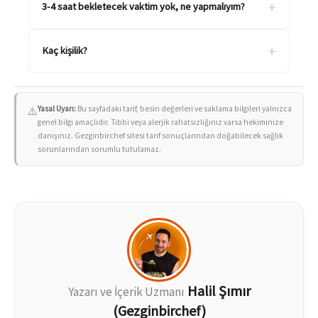
+
3-4 saat bekletecek vaktim yok, ne yapmalıyım?
+
Kaç kişilik?
Yasal Uyarı:
Bu sayfadaki tarif, besin değerleri ve saklama bilgileri yalnızca
⚠️
genel bilgi amaçlıdır. Tıbbi veya alerjik rahatsızlığınız varsa hekiminize
danışınız. Gezginbirchef sitesi tarif sonuçlarından doğabilecek sağlık
sorunlarından sorumlu tutulamaz.
Halil Şımır
Yazarı ve İçerik Uzmanı
(Gezginbirchef)