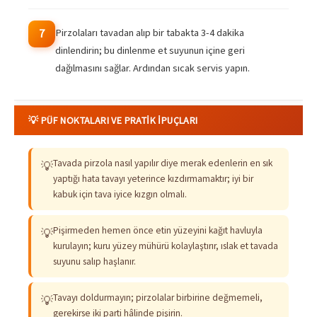
Pirzolaları tavadan alıp bir tabakta 3-4 dakika
7
dinlendirin; bu dinlenme et suyunun içine geri
dağılmasını sağlar. Ardından sıcak servis yapın.
💡 PÜF NOKTALARI VE PRATIK İPUÇLARI
Tavada pirzola nasıl yapılır diye merak edenlerin en sık
💡
yaptığı hata tavayı yeterince kızdırmamaktır; iyi bir
kabuk için tava iyice kızgın olmalı.
Pişirmeden hemen önce etin yüzeyini kağıt havluyla
💡
kurulayın; kuru yüzey mühürü kolaylaştırır, ıslak et tavada
suyunu salıp haşlanır.
Tavayı doldurmayın; pirzolalar birbirine değmemeli,
💡
gerekirse iki parti hâlinde pişirin.