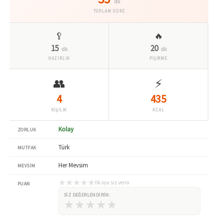
dk
TOPLAM SÜRE
🥄
🔥
15
20
dk
dk
HAZIRLIK
PİŞİRME
👥
⚡
4
435
KİŞİLİK
KCAL
Kolay
ZORLUK
Türk
MUTFAK
Her Mevsim
MEVSIM
★
★
★
★
★
İlk oyu siz verin
PUAN
SIZ DEĞERLENDIRIN:
★
★
★
★
★