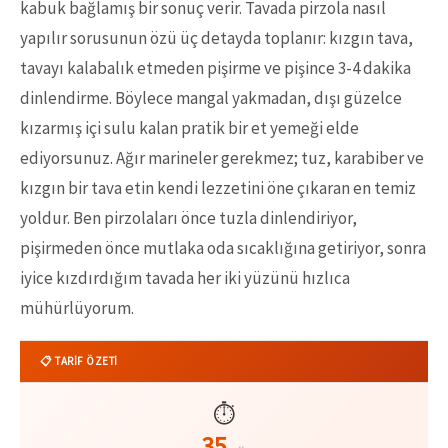
kabuk bağlamış bir sonuç verir. Tavada pirzola nasıl
yapılır sorusunun özü üç detayda toplanır: kızgın tava,
tavayı kalabalık etmeden pişirme ve pişince 3-4 dakika
dinlendirme. Böylece mangal yakmadan, dışı güzelce
kızarmış içi sulu kalan pratik bir et yemeği elde
ediyorsunuz. Ağır marineler gerekmez; tuz, karabiber ve
kızgın bir tava etin kendi lezzetini öne çıkaran en temiz
yoldur. Ben pirzolaları önce tuzla dinlendiriyor,
pişirmeden önce mutlaka oda sıcaklığına getiriyor, sonra
iyice kızdırdığım tavada her iki yüzünü hızlıca
mühürlüyorum.
📋 TARİF ÖZETİ
⏱️
35