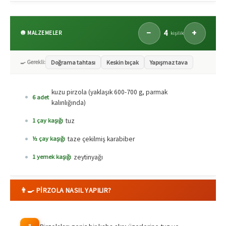
4
−
+
🧅 MALZEMELER
kişilik
🍳 Gerekli:
Doğrama tahtası
Keskin bıçak
Yapışmaz tava
kuzu pirzola (yaklaşık 600-700 g, parmak
6 adet
kalınlığında)
tuz
1 çay kaşığı
taze çekilmiş karabiber
½ çay kaşığı
zeytinyağı
1 yemek kaşığı
👨‍🍳 PIRZOLA NASIL YAPILIR?