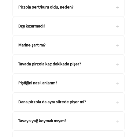
+
Pirzola sert/kuru oldu, neden?
+
Dışı kızarmadı?
+
Marine şart mı?
+
Tavada pirzola kaç dakikada pişer?
+
Piştiğini nasıl anlarım?
+
Dana pirzola da aynı sürede pişer mi?
+
Tavaya yağ koymalı mıyım?