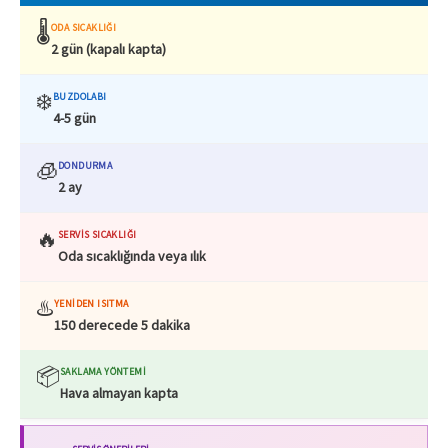
🌡️
ODA SICAKLIĞI
2 gün (kapalı kapta)
❄️
BUZDOLABI
4-5 gün
🧊
DONDURMA
2 ay
🔥
SERVIS SICAKLIĞI
Oda sıcaklığında veya ılık
♨️
YENIDEN ISITMA
150 derecede 5 dakika
📦
SAKLAMA YÖNTEMI
Hava almayan kapta