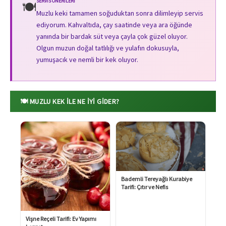
SERVIS ÖNERILERI
🍽️
Muzlu keki tamamen soğuduktan sonra dilimleyip servis
ediyorum. Kahvaltıda, çay saatinde veya ara öğünde
yanında bir bardak süt veya çayla çok güzel oluyor.
Olgun muzun doğal tatlılığı ve yulafın dokusuyla,
yumuşacık ve nemli bir kek oluyor.
🍽️ MUZLU KEK ILE NE İYI GIDER?
Bademli Tereyağlı Kurabiye
Tarifi: Çıtır ve Nefis
Vişne Reçeli Tarifi: Ev Yapımı