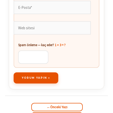
E-
Posta*
Web
sitesi
Spam önleme — kaç eder?
1 + 3 = ?
←
Önceki Yazı