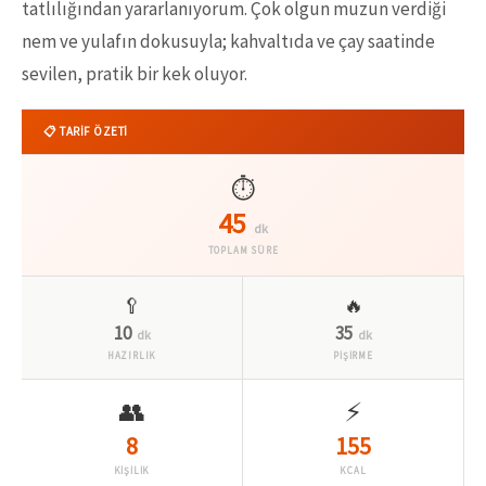
tatlılığından yararlanıyorum. Çok olgun muzun verdiği
nem ve yulafın dokusuyla; kahvaltıda ve çay saatinde
sevilen, pratik bir kek oluyor.
📋 TARİF ÖZETİ
⏱️
45
dk
TOPLAM SÜRE
🥄
🔥
10
35
dk
dk
HAZIRLIK
PİŞİRME
👥
⚡
8
155
KİŞİLİK
KCAL