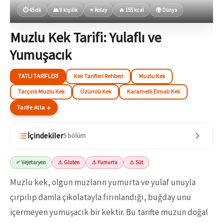
⏱ 45 dk
👥 8 kişilik
⭐ Kolay
🔥 155 kcal
🌍 Dünya
Muzlu Kek Tarifi: Yulaflı ve
Yumuşacık
TATLI TARIFLERI
Kek Tarifleri Rehberi
Muzlu Kek
Tarçınlı Muzlu Kek
Üzümlü Kek
Karamelli Elmalı Kek
Tarife Atla ↓
İçindekiler
5 bölüm
✓ Vejetaryen
⚠ Gluten
⚠ Yumurta
⚠ Süt
Muzlu kek, olgun muzların yumurta ve yulaf unuyla
çırpılıp damla çikolatayla fırınlandığı, buğday unu
içermeyen yumuşacık bir kektir. Bu tarifte muzun doğal