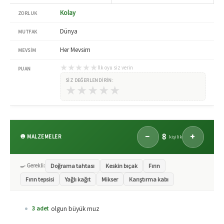
Kolay
ZORLUK
Dünya
MUTFAK
Her Mevsim
MEVSIM
★
★
★
★
★
İlk oyu siz verin
PUAN
SIZ DEĞERLENDIRIN:
★
★
★
★
★
8
−
+
🧅 MALZEMELER
kişilik
🍳 Gerekli:
Doğrama tahtası
Keskin bıçak
Fırın
Fırın tepsisi
Yağlı kağıt
Mikser
Karıştırma kabı
olgun büyük muz
3 adet