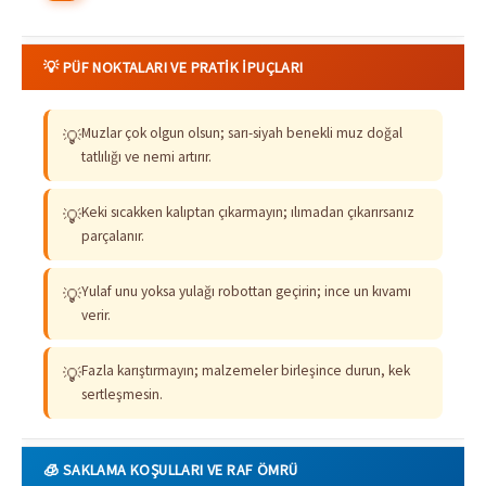
💡 PÜF NOKTALARI VE PRATIK İPUÇLARI
Muzlar çok olgun olsun; sarı-siyah benekli muz doğal
💡
tatlılığı ve nemi artırır.
Keki sıcakken kalıptan çıkarmayın; ılımadan çıkarırsanız
💡
parçalanır.
Yulaf unu yoksa yulağı robottan geçirin; ince un kıvamı
💡
verir.
Fazla karıştırmayın; malzemeler birleşince durun, kek
💡
sertleşmesin.
🧊 SAKLAMA KOŞULLARI VE RAF ÖMRÜ