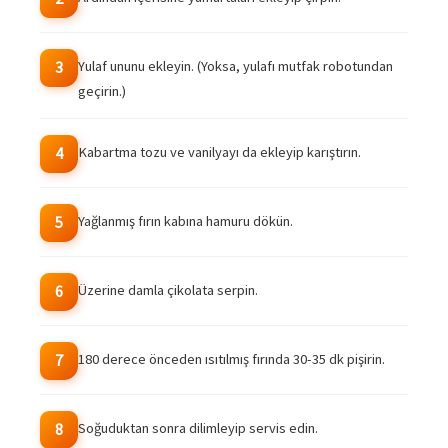
Yulaf ununu ekleyin. (Yoksa, yulafı mutfak robotundan
3
geçirin.)
Kabartma tozu ve vanilyayı da ekleyip karıştırın.
4
Yağlanmış fırın kabına hamuru dökün.
5
Üzerine damla çikolata serpin.
6
180 derece önceden ısıtılmış fırında 30-35 dk pişirin.
7
Soğuduktan sonra dilimleyip servis edin.
8