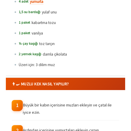
yumurta
4 adet
yulaf unu
1,5 su bardağı
kabartma tozu
1 paket
vanilya
1 paket
toz tarçın
½ çay kaşığı
damla çikolata
2 yemek kaşığı
Üzeri için: 3 dilim muz
👨‍🍳 MUZLU KEK NASIL YAPILIR?
Büyük bir kabın içerisine muzları ekleyin ve çatal ile
1
iyice ezin.
Ardından içerisine yumurtaları ekleyip çırpın.
2