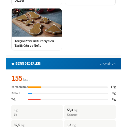
Lezzet
Tarçınlı Yeni Yıl Kurabiyeleri
Tarifi: Çıtır ve Nefis
🥗 BESİN DEĞERLERİ
1 PORSIYON
155
kcal
Karbonhidrat
17 g
Protein
3 g
Yağ
8 g
1
55,3
g
mg
Lif
Kolesterol
32,5
1,3
mg
mg