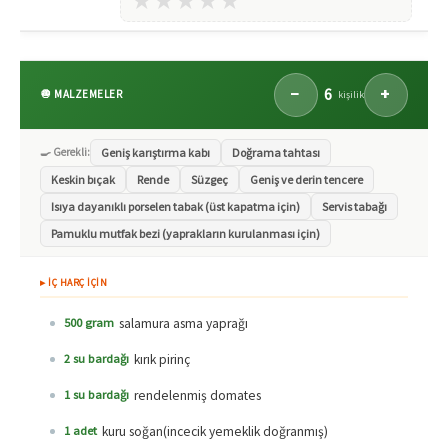
★
★
★
★
★
6
−
+
🧅 MALZEMELER
kişilik
🍳 Gerekli:
Geniş karıştırma kabı
Doğrama tahtası
Keskin bıçak
Rende
Süzgeç
Geniş ve derin tencere
Isıya dayanıklı porselen tabak (üst kapatma için)
Servis tabağı
Pamuklu mutfak bezi (yaprakların kurulanması için)
▸ İÇ HARÇ İÇİN
salamura asma yaprağı
500 gram
kırık pirinç
2 su bardağı
rendelenmiş domates
1 su bardağı
kuru soğan(incecik yemeklik doğranmış)
1 adet