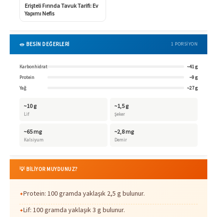
Erişteli Fırında Tavuk Tarifi: Ev
Yapımı Nefis
🥗 BESİN DEĞERLERİ
1 PORSIYON
Karbonhidrat
~41 g
Protein
~9 g
Yağ
~27 g
~10 g
~1,5 g
Lif
Şeker
~65 mg
~2,8 mg
Kalsiyum
Demir
💡 BİLİYOR MUYDUNUZ?
Protein: 100 gramda yaklaşık 2,5 g bulunur.
Lif: 100 gramda yaklaşık 3 g bulunur.