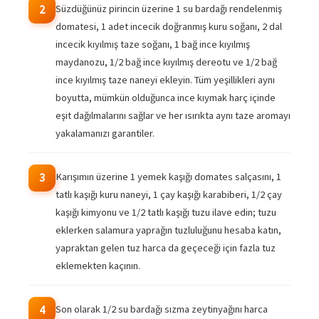
Süzdüğünüz pirincin üzerine 1 su bardağı rendelenmiş
2
domatesi, 1 adet incecik doğranmış kuru soğanı, 2 dal
incecik kıyılmış taze soğanı, 1 bağ ince kıyılmış
maydanozu, 1/2 bağ ince kıyılmış dereotu ve 1/2 bağ
ince kıyılmış taze naneyi ekleyin. Tüm yeşillikleri aynı
boyutta, mümkün olduğunca ince kıymak harç içinde
eşit dağılmalarını sağlar ve her ısırıkta aynı taze aromayı
yakalamanızı garantiler.
Karışımın üzerine 1 yemek kaşığı domates salçasını, 1
3
tatlı kaşığı kuru naneyi, 1 çay kaşığı karabiberi, 1/2 çay
kaşığı kimyonu ve 1/2 tatlı kaşığı tuzu ilave edin; tuzu
eklerken salamura yaprağın tuzluluğunu hesaba katın,
yapraktan gelen tuz harca da geçeceği için fazla tuz
eklemekten kaçının.
Son olarak 1/2 su bardağı sızma zeytinyağını harca
4