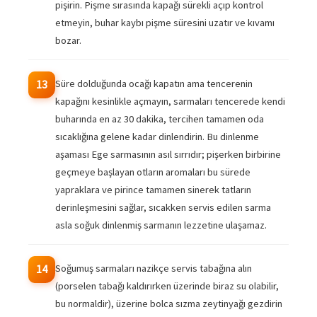
pişirin. Pişme sırasında kapağı sürekli açıp kontrol
etmeyin, buhar kaybı pişme süresini uzatır ve kıvamı
bozar.
Süre dolduğunda ocağı kapatın ama tencerenin
13
kapağını kesinlikle açmayın, sarmaları tencerede kendi
buharında en az 30 dakika, tercihen tamamen oda
sıcaklığına gelene kadar dinlendirin. Bu dinlenme
aşaması Ege sarmasının asıl sırrıdır; pişerken birbirine
geçmeye başlayan otların aromaları bu sürede
yapraklara ve pirince tamamen sinerek tatların
derinleşmesini sağlar, sıcakken servis edilen sarma
asla soğuk dinlenmiş sarmanın lezzetine ulaşamaz.
Soğumuş sarmaları nazikçe servis tabağına alın
14
(porselen tabağı kaldırırken üzerinde biraz su olabilir,
bu normaldir), üzerine bolca sızma zeytinyağı gezdirin