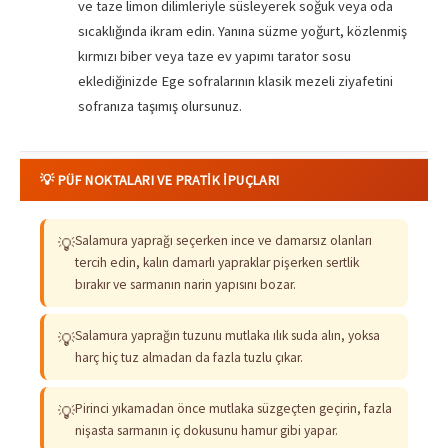
ve taze limon dilimleriyle süsleyerek soğuk veya oda
sıcaklığında ikram edin. Yanına süzme yoğurt, közlenmiş
kırmızı biber veya taze ev yapımı tarator sosu
eklediğinizde Ege sofralarının klasik mezeli ziyafetini
sofranıza taşımış olursunuz.
💡 PÜF NOKTALARI VE PRATIK İPUÇLARI
Salamura yaprağı seçerken ince ve damarsız olanları
💡
tercih edin, kalın damarlı yapraklar pişerken sertlik
bırakır ve sarmanın narin yapısını bozar.
Salamura yaprağın tuzunu mutlaka ılık suda alın, yoksa
💡
harç hiç tuz almadan da fazla tuzlu çıkar.
Pirinci yıkamadan önce mutlaka süzgeçten geçirin, fazla
💡
nişasta sarmanın iç dokusunu hamur gibi yapar.