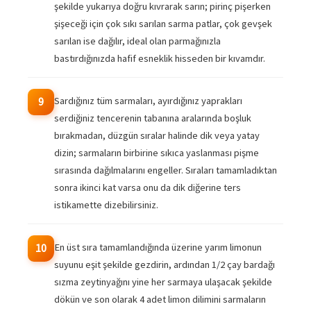
şekilde yukarıya doğru kıvrarak sarın; pirinç pişerken
şişeceği için çok sıkı sarılan sarma patlar, çok gevşek
sarılan ise dağılır, ideal olan parmağınızla
bastırdığınızda hafif esneklik hisseden bir kıvamdır.
Sardığınız tüm sarmaları, ayırdığınız yaprakları
9
serdiğiniz tencerenin tabanına aralarında boşluk
bırakmadan, düzgün sıralar halinde dik veya yatay
dizin; sarmaların birbirine sıkıca yaslanması pişme
sırasında dağılmalarını engeller. Sıraları tamamladıktan
sonra ikinci kat varsa onu da dik diğerine ters
istikamette dizebilirsiniz.
En üst sıra tamamlandığında üzerine yarım limonun
10
suyunu eşit şekilde gezdirin, ardından 1/2 çay bardağı
sızma zeytinyağını yine her sarmaya ulaşacak şekilde
dökün ve son olarak 4 adet limon dilimini sarmaların