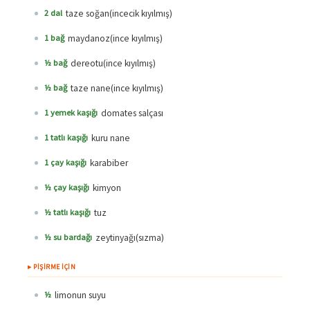
taze soğan(incecik kıyılmış)
2 dal
maydanoz(ince kıyılmış)
1 bağ
dereotu(ince kıyılmış)
½ bağ
taze nane(ince kıyılmış)
½ bağ
domates salçası
1 yemek kaşığı
kuru nane
1 tatlı kaşığı
karabiber
1 çay kaşığı
kimyon
½ çay kaşığı
tuz
½ tatlı kaşığı
zeytinyağı(sızma)
½ su bardağı
▸ PİŞİRME İÇİN
limonun suyu
½