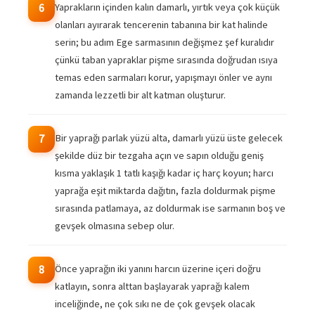
Yaprakların içinden kalın damarlı, yırtık veya çok küçük
6
olanları ayırarak tencerenin tabanına bir kat halinde
serin; bu adım Ege sarmasının değişmez şef kuralıdır
çünkü taban yapraklar pişme sırasında doğrudan ısıya
temas eden sarmaları korur, yapışmayı önler ve aynı
zamanda lezzetli bir alt katman oluşturur.
Bir yaprağı parlak yüzü alta, damarlı yüzü üste gelecek
7
şekilde düz bir tezgaha açın ve sapın olduğu geniş
kısma yaklaşık 1 tatlı kaşığı kadar iç harç koyun; harcı
yaprağa eşit miktarda dağıtın, fazla doldurmak pişme
sırasında patlamaya, az doldurmak ise sarmanın boş ve
gevşek olmasına sebep olur.
Önce yaprağın iki yanını harcın üzerine içeri doğru
8
katlayın, sonra alttan başlayarak yaprağı kalem
inceliğinde, ne çok sıkı ne de çok gevşek olacak