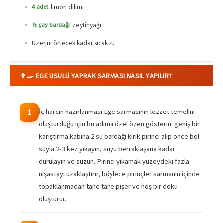
limon dilimi
4 adet
zeytinyağı
½ çay bardağı
Üzerini örtecek kadar sıcak su
👨‍🍳 EGE USULÜ YAPRAK SARMASI NASIL YAPILIR?
İç harcın hazırlanması Ege sarmasının lezzet temelini
1
oluşturduğu için bu adıma özel özen gösterin: geniş bir
karıştırma kabına 2 su bardağı kırık pirinci alıp önce bol
suyla 2-3 kez yıkayın, suyu berraklaşana kadar
durulayın ve süzün. Pirinci yıkamak yüzeydeki fazla
nişastayı uzaklaştırır, böylece pirinçler sarmanın içinde
topaklanmadan tane tane pişer ve hoş bir doku
oluşturur.