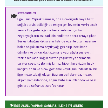
SERVIS ÖNERILERI
🍽️
Ege Usulü Yaprak Sarması, oda sıcaklığında veya hafif
soğuk servis edildiğinde en gerçek lezzetini verir; sıcak
servis Ege geleneğinde tercih edilmez çünkü
zeytinyağlıların asıl tadı dinlendikten sonra ortaya çıkar.
Servis tabağına dik sıralar halinde özenle dizin, üzerine
bolca soğuk sızma zeytinyağı gezdirip ince limon
dilimleri ve birkaç dal taze nane yaprağıyla süsleyin.
Yanına bir kase soğuk süzme yoğurt veya sarımsaklı
tarator sosu, közlenmiş kırmızı biber, kuru üzüm-fıstık
karışımı sosu ve sıcak gözleme koyduğunuzda klasik bir
Ege meze tabağı oluşur. Bayram sofralarında, mezeli
akşam yemeklerinde, soğuk büfe sunumlarında ve özel
günlerde sofranıza zarafet katar.
🍽️ EGE USULÜ YAPRAK SARMASI ILE NE İYI GIDER?