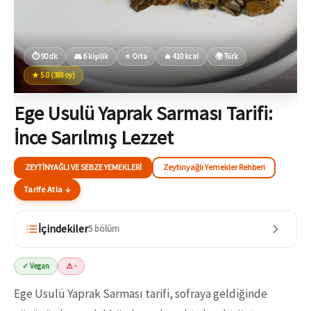
⏱ 90 dk
👥 6 kişilik
⭐ Orta
🔥 410 kcal
🌍 Türk
★ 5.0 (388 oy)
Ege Usulü Yaprak Sarması Tarifi:
İnce Sarılmış Lezzet
ZEYTINYAĞLI VE SEBZE YEMEKLERI
Zeytinyağlı Yemekler Rehberi
Tarife Atla ↓
İçindekiler
5 bölüm
✓ Vegan
⚠ -
Ege Usulü Yaprak Sarması tarifi, sofraya geldiğinde