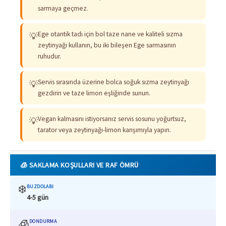
sarmaya geçmez.
Ege otantik tadı için bol taze nane ve kaliteli sızma
💡
zeytinyağı kullanın, bu iki bileşen Ege sarmasının
ruhudur.
Servis sırasında üzerine bolca soğuk sızma zeytinyağı
💡
gezdirin ve taze limon eşliğinde sunun.
Vegan kalmasını istiyorsanız servis sosunu yoğurtsuz,
💡
tarator veya zeytinyağı-limon karışımıyla yapın.
🧊 SAKLAMA KOŞULLARI VE RAF ÖMRÜ
❄️
BUZDOLABI
4-5 gün
🧊
DONDURMA