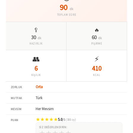
90
dk
TOPLAM SÜRE
🥄
🔥
30
60
dk
dk
HAZIRLIK
PİŞİRME
👥
⚡
6
410
KİŞİLİK
KCAL
Orta
ZORLUK
Türk
MUTFAK
Her Mevsim
MEVSIM
★
★
★
★
★
5.0
/5
(388 oy)
PUAN
SIZ DEĞERLENDIRIN: