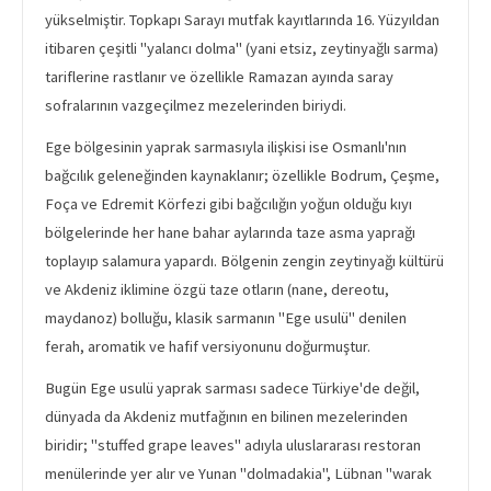
yükselmiştir. Topkapı Sarayı mutfak kayıtlarında 16. Yüzyıldan
itibaren çeşitli "yalancı dolma" (yani etsiz, zeytinyağlı sarma)
tariflerine rastlanır ve özellikle Ramazan ayında saray
sofralarının vazgeçilmez mezelerinden biriydi.
Ege bölgesinin yaprak sarmasıyla ilişkisi ise Osmanlı'nın
bağcılık geleneğinden kaynaklanır; özellikle Bodrum, Çeşme,
Foça ve Edremit Körfezi gibi bağcılığın yoğun olduğu kıyı
bölgelerinde her hane bahar aylarında taze asma yaprağı
toplayıp salamura yapardı. Bölgenin zengin zeytinyağı kültürü
ve Akdeniz iklimine özgü taze otların (nane, dereotu,
maydanoz) bolluğu, klasik sarmanın "Ege usulü" denilen
ferah, aromatik ve hafif versiyonunu doğurmuştur.
Bugün Ege usulü yaprak sarması sadece Türkiye'de değil,
dünyada da Akdeniz mutfağının en bilinen mezelerinden
biridir; "stuffed grape leaves" adıyla uluslararası restoran
menülerinde yer alır ve Yunan "dolmadakia", Lübnan "warak