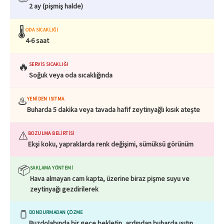
2 ay (pişmiş halde)
🌡️
ODA SICAKLIĞI
4-6 saat
🔥
SERVIS SICAKLIĞI
Soğuk veya oda sıcaklığında
♨️
YENIDEN ISITMA
Buharda 5 dakika veya tavada hafif zeytinyağlı kısık ateşte
⚠️
BOZULMA BELIRTISI
Ekşi koku, yapraklarda renk değişimi, sümüksü görünüm
📦
SAKLAMA YÖNTEMI
Hava almayan cam kapta, üzerine biraz pişme suyu ve
zeytinyağı gezdirilerek
🫙
DONDURMADAN ÇÖZME
Buzdolabında bir gece bekletin, ardından buharda ısıtın