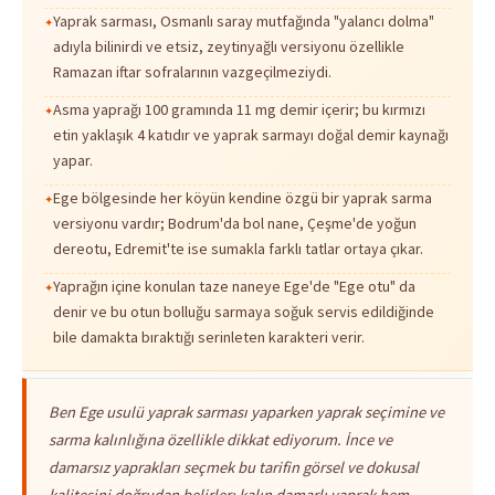
Yaprak sarması, Osmanlı saray mutfağında "yalancı dolma"
adıyla bilinirdi ve etsiz, zeytinyağlı versiyonu özellikle
Ramazan iftar sofralarının vazgeçilmeziydi.
Asma yaprağı 100 gramında 11 mg demir içerir; bu kırmızı
etin yaklaşık 4 katıdır ve yaprak sarmayı doğal demir kaynağı
yapar.
Ege bölgesinde her köyün kendine özgü bir yaprak sarma
versiyonu vardır; Bodrum'da bol nane, Çeşme'de yoğun
dereotu, Edremit'te ise sumakla farklı tatlar ortaya çıkar.
Yaprağın içine konulan taze naneye Ege'de "Ege otu" da
denir ve bu otun bolluğu sarmaya soğuk servis edildiğinde
bile damakta bıraktığı serinleten karakteri verir.
Ben Ege usulü yaprak sarması yaparken yaprak seçimine ve
sarma kalınlığına özellikle dikkat ediyorum. İnce ve
damarsız yaprakları seçmek bu tarifin görsel ve dokusal
kalitesini doğrudan belirler; kalın damarlı yaprak hem