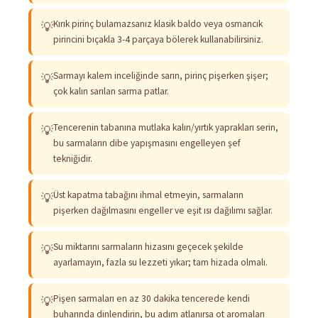
Kırık pirinç bulamazsanız klasik baldo veya osmancık
💡
pirincini bıçakla 3-4 parçaya bölerek kullanabilirsiniz.
Sarmayı kalem inceliğinde sarın, pirinç pişerken şişer;
💡
çok kalın sarılan sarma patlar.
Tencerenin tabanına mutlaka kalın/yırtık yaprakları serin,
💡
bu sarmaların dibe yapışmasını engelleyen şef
tekniğidir.
Üst kapatma tabağını ihmal etmeyin, sarmaların
💡
pişerken dağılmasını engeller ve eşit ısı dağılımı sağlar.
Su miktarını sarmaların hizasını geçecek şekilde
💡
ayarlamayın, fazla su lezzeti yıkar; tam hizada olmalı.
Pişen sarmaları en az 30 dakika tencerede kendi
💡
buharında dinlendirin, bu adım atlanırsa ot aromaları