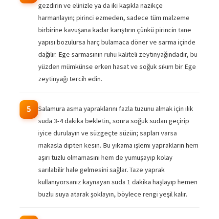
gezdirin ve elinizle ya da iki kaşıkla nazikçe
harmanlayın; pirinci ezmeden, sadece tüm malzeme
birbirine kavuşana kadar karıştırın çünkü pirincin tane
yapısı bozulursa harç bulamaca döner ve sarma içinde
dağılır. Ege sarmasının ruhu kaliteli zeytinyağındadır, bu
yüzden mümkünse erken hasat ve soğuk sıkım bir Ege
zeytinyağı tercih edin.
Salamura asma yapraklarını fazla tuzunu almak için ılık
5
suda 3-4 dakika bekletin, sonra soğuk sudan geçirip
iyice durulayın ve süzgeçte süzün; sapları varsa
makasla dipten kesin. Bu yıkama işlemi yaprakların hem
aşırı tuzlu olmamasını hem de yumuşayıp kolay
sarılabilir hale gelmesini sağlar. Taze yaprak
kullanıyorsanız kaynayan suda 1 dakika haşlayıp hemen
buzlu suya atarak şoklayın, böylece rengi yeşil kalır.