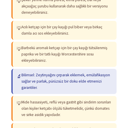
💡
akçaağaç şurubu kullanarak daha sağlıklı bir versiyonu
deneyebilirsiniz.
Acılı ketçap için bir çay kaşığı pul biber veya birkaç
💡
damla acı sos ekleyebilirsiniz.
Barbekü aromalı ketçap için bir çay kaşığı tütsülenmiş
💡
paprika ve bir tatlı kaşığı Worcestershire sosu
ekleyebilirsiniz.
Bilimsel: Zeytinyağını çırparak eklemek, emülsifikasyon
🔬
sağlar ve parlak, pürüzsüz bir doku elde etmenizi
garantiler.
Mide hassasiyeti, reflü veya gastrit gibi sindirim sorunları
💡
olan kişiler ketçabı ölçülü tüketmelidir, çünkü domates
ve sirke asidik yapıdadır.