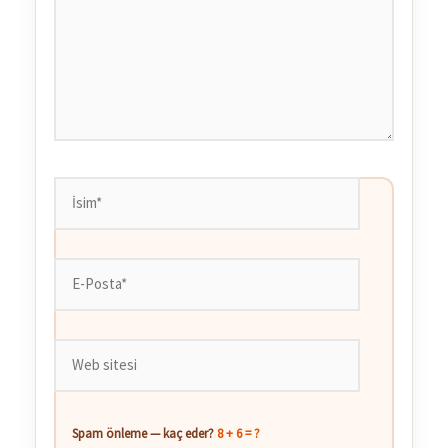
İsim*
E-
Posta*
Web
sitesi
Spam önleme — kaç eder?
8 + 6 = ?