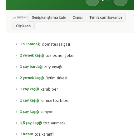
🍳 Gerekli:
Geniş karıştırma kabı
Çırpıcı
Temiz cam kavanoz
Ölçü kabı
domates salçası
1 su bardağı
toz esmer şeker
2 yemek kaşığı
zeytinyağı
1 çay bardağı
üzüm sirkesi
2 yemek kaşığı
karabiber
1 çay kaşığı
kırmızı toz biber
1 çay kaşığı
kimyon
1 çay kaşığı
toz sarımsak
1,5 çay kaşığı
toz karanfil
1 tutam