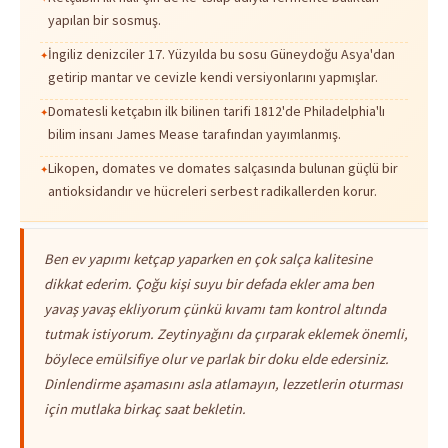
yapılan bir sosmuş.
İngiliz denizciler 17. Yüzyılda bu sosu Güneydoğu Asya'dan
getirip mantar ve cevizle kendi versiyonlarını yapmışlar.
Domatesli ketçabın ilk bilinen tarifi 1812'de Philadelphia'lı
bilim insanı James Mease tarafından yayımlanmış.
Likopen, domates ve domates salçasında bulunan güçlü bir
antioksidandır ve hücreleri serbest radikallerden korur.
Ben ev yapımı ketçap yaparken en çok salça kalitesine
dikkat ederim. Çoğu kişi suyu bir defada ekler ama ben
yavaş yavaş ekliyorum çünkü kıvamı tam kontrol altında
tutmak istiyorum. Zeytinyağını da çırparak eklemek önemli,
böylece emülsifiye olur ve parlak bir doku elde edersiniz.
Dinlendirme aşamasını asla atlamayın, lezzetlerin oturması
için mutlaka birkaç saat bekletin.