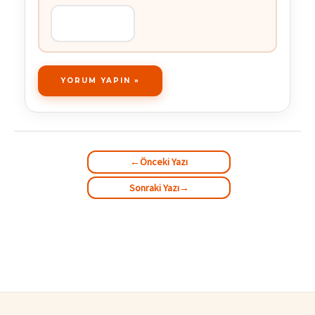
←
Önceki Yazı
Sonraki Yazı
→