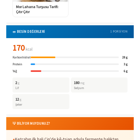
Mor Lahana Turşusu Tarifi:
Çıtır Çıtır
🥗 BESİN DEĞERLERİ
1 PORSIYON
170
kcal
Karbonhidrat
28 g
Protein
3 g
Yağ
6 g
2
180
g
mg
Lif
Sodyum
12
g
Şeker
💡 BİLİYOR MUYDUNUZ?
Ketçabın ilk hali Çin'de kê-tsiap adıyla fermente balıktan