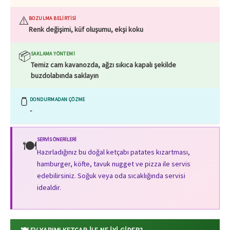
⚠️
BOZULMA BELIRTISI
Renk değişimi, küf oluşumu, ekşi koku
📦
SAKLAMA YÖNTEMI
Temiz cam kavanozda, ağzı sıkıca kapalı şekilde
buzdolabında saklayın
🫙
DONDURMADAN ÇÖZME
-
SERVIS ÖNERILERI
🍽️
Hazırladığınız bu doğal ketçabı patates kızartması,
hamburger, köfte, tavuk nugget ve pizza ile servis
edebilirsiniz. Soğuk veya oda sıcaklığında servisi
idealdir.
🍽️ EV YAPIMI KETÇAP ILE NE İYI GIDER?