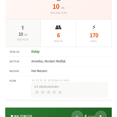
10
dk
TOPLAM SÜRE
👥
⚡
🥄
10
6
170
dk
HAZIRLIK
KİŞİLİK
KCAL
Kolay
ZORLUK
Amerika, Modern Mutfak
MUTFAK
Her Mevsim
MEVSIM
★
★
★
★
★
İlk oyu siz verin
PUAN
SIZ DEĞERLENDIRIN:
★
★
★
★
★
6
−
+
🧅 MALZEMELER
kişilik