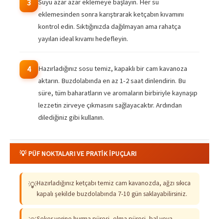
Suyu azar azar eklemeye başlayın. Her su
3
eklemesinden sonra karıştırarak ketçabın kıvamını
kontrol edin. Sıktığınızda dağılmayan ama rahatça
yayılan ideal kıvamı hedefleyin.
Hazırladığınız sosu temiz, kapaklı bir cam kavanoza
4
aktarın. Buzdolabında en az 1-2 saat dinlendirin. Bu
süre, tüm baharatların ve aromaların birbiriyle kaynaşıp
lezzetin zirveye çıkmasını sağlayacaktır. Ardından
dilediğiniz gibi kullanın.
💡 PÜF NOKTALARI VE PRATIK İPUÇLARI
Hazırladığınız ketçabı temiz cam kavanozda, ağzı sıkıca
💡
kapalı şekilde buzdolabında 7-10 gün saklayabilirsiniz.
Şeker yerine hurma püresi, elma püresi, bal veya