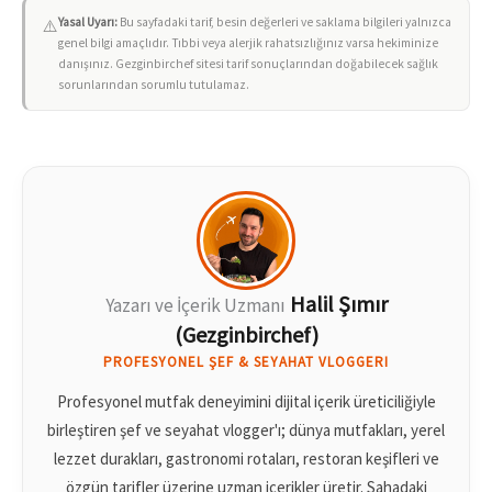
Yasal Uyarı:
Bu sayfadaki tarif, besin değerleri ve saklama bilgileri yalnızca
⚠️
genel bilgi amaçlıdır. Tıbbi veya alerjik rahatsızlığınız varsa hekiminize
danışınız. Gezginbirchef sitesi tarif sonuçlarından doğabilecek sağlık
sorunlarından sorumlu tutulamaz.
Halil Şımır
Yazarı ve İçerik Uzmanı
(Gezginbirchef)
PROFESYONEL ŞEF & SEYAHAT VLOGGERI
Profesyonel mutfak deneyimini dijital içerik üreticiliğiyle
birleştiren şef ve seyahat vlogger'ı; dünya mutfakları, yerel
lezzet durakları, gastronomi rotaları, restoran keşifleri ve
özgün tarifler üzerine uzman içerikler üretir. Sahadaki