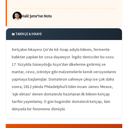
Halil Şımır'nın Notu
📖 TARİHÇE & HİKAYE
Ketçabın hikayesi Çin'de kê-tsiap adıyla bilinen, fermente
balıktan yapılan bir sosa dayanıyor. İngiliz denizciler bu sosu
17. Yüzyılda Güneydoğu Asya'dan ülkelerine getirmiş ve
mantar, ceviz, istiridye gibi malzemelerle kendi versiyonlarını
yapmaya başlamışlar. Domatesin sahneye çıkışı ise çok daha
sonra; 1812 yılında Philadelphia'lı bilim insanı James Mease,
'aşk elması' denen domatesle hazırlanan ilk bilinen ketçap
tarifini yayımlamış. O gün bugündür domatesli ketçap, tüm
dünyada bir fenomene dönüştü.