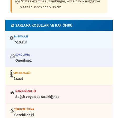
Patates kızartması, hamburger, köfte, tavuk nugget ve
💡
pizza ile servis edebilirsiniz.
🧊 SAKLAMA KOŞULLARI VE RAF ÖMRÜ
❄️
BUZDOLABI
7-10 gün
🧊
DONDURMA
Önerilmez
🌡️
ODA SICAKLIĞI
2 saat
🔥
SERVIS SICAKLIĞI
Soğuk veya oda sıcaklığında
♨️
YENIDEN ISITMA
Gerekli değil