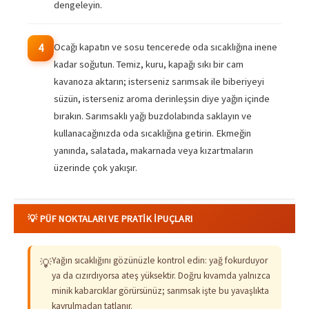
dengeleyin.
Ocağı kapatın ve sosu tencerede oda sıcaklığına inene
4
kadar soğutun. Temiz, kuru, kapağı sıkı bir cam
kavanoza aktarın; isterseniz sarımsak ile biberiyeyi
süzün, isterseniz aroma derinleşsin diye yağın içinde
bırakın. Sarımsaklı yağı buzdolabında saklayın ve
kullanacağınızda oda sıcaklığına getirin. Ekmeğin
yanında, salatada, makarnada veya kızartmaların
üzerinde çok yakışır.
💡 PÜF NOKTALARI VE PRATIK İPUÇLARI
Yağın sıcaklığını gözünüzle kontrol edin: yağ fokurduyor
💡
ya da cızırdıyorsa ateş yüksektir. Doğru kıvamda yalnızca
minik kabarcıklar görürsünüz; sarımsak işte bu yavaşlıkta
kavrulmadan tatlanır.