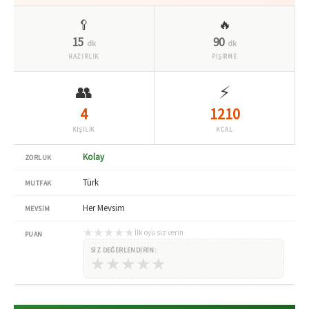
🥄
🔥
15
90
dk
dk
HAZIRLIK
PİŞİRME
👥
⚡
4
1210
KİŞİLİK
KCAL
Kolay
ZORLUK
Türk
MUTFAK
Her Mevsim
MEVSIM
★
★
★
★
★
İlk oyu siz verin
PUAN
SIZ DEĞERLENDIRIN:
★
★
★
★
★