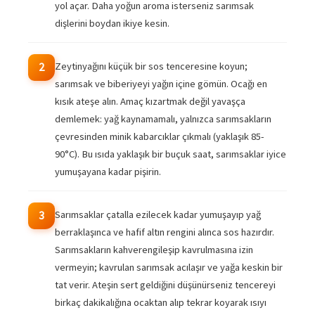
yol açar. Daha yoğun aroma isterseniz sarımsak
dişlerini boydan ikiye kesin.
Zeytinyağını küçük bir sos tenceresine koyun;
2
sarımsak ve biberiyeyi yağın içine gömün. Ocağı en
kısık ateşe alın. Amaç kızartmak değil yavaşça
demlemek: yağ kaynamamalı, yalnızca sarımsakların
çevresinden minik kabarcıklar çıkmalı (yaklaşık 85-
90°C). Bu ısıda yaklaşık bir buçuk saat, sarımsaklar iyice
yumuşayana kadar pişirin.
Sarımsaklar çatalla ezilecek kadar yumuşayıp yağ
3
berraklaşınca ve hafif altın rengini alınca sos hazırdır.
Sarımsakların kahverengileşip kavrulmasına izin
vermeyin; kavrulan sarımsak acılaşır ve yağa keskin bir
tat verir. Ateşin sert geldiğini düşünürseniz tencereyi
birkaç dakikalığına ocaktan alıp tekrar koyarak ısıyı