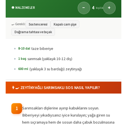
4
−
+
🧅 MALZEMELER
kişilik
🍳 Gerekli:
Sos tenceresi
Kapalı cam şişe
Doğrama tahtası ve bıçak
taze biberiye
8-10 dal
sarımsak (yaklaşık 10-12 diş)
1 baş
(yaklaşık 3 su bardağı) zeytinyağı
600 ml
👨‍🍳 ZEYTINYAĞLI SARIMSAKLI SOS NASIL YAPILIR?
Sarımsakları dişlerine ayırıp kabuklarını soyun.
1
Biberiyeyi yıkadıysanız iyice kurulayın; yağa giren su
hem sıçramaya hem de sosun daha çabuk bozulmasına