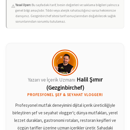
Yasal Uyarı:
Bu sayfadaki tarif, besin değerleri ve saklama bilgileri yalnızca
⚠️
genel bilgi amaçlıdır. Tıbbi veya alerjik rahatsızlığınız varsa hekiminize
danışınız. Gezginbirchef sitesi tarif sonuçlarından doğabilecek sağlık
sorunlarından sorumlu tutulamaz.
Halil Şımır
Yazarı ve İçerik Uzmanı
(Gezginbirchef)
PROFESYONEL ŞEF & SEYAHAT VLOGGERI
Profesyonel mutfak deneyimini dijital içerik üreticiliğiyle
birleştiren şef ve seyahat vlogger'ı; dünya mutfakları, yerel
lezzet durakları, gastronomi rotaları, restoran keşifleri ve
özgün tarifler üzerine uzman içerikler üretir. Sahadaki