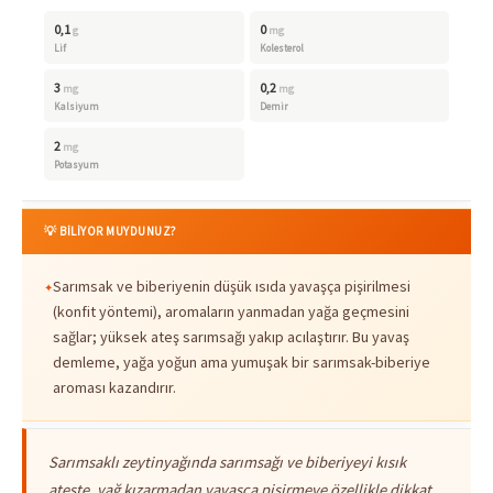
0,1
0
g
mg
Lif
Kolesterol
3
0,2
mg
mg
Kalsiyum
Demir
2
mg
Potasyum
💡 BİLİYOR MUYDUNUZ?
Sarımsak ve biberiyenin düşük ısıda yavaşça pişirilmesi
(konfit yöntemi), aromaların yanmadan yağa geçmesini
sağlar; yüksek ateş sarımsağı yakıp acılaştırır. Bu yavaş
demleme, yağa yoğun ama yumuşak bir sarımsak-biberiye
aroması kazandırır.
Sarımsaklı zeytinyağında sarımsağı ve biberiyeyi kısık
ateşte, yağ kızarmadan yavaşça pişirmeye özellikle dikkat