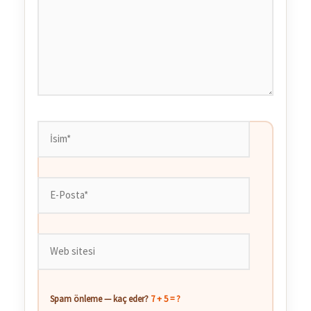
İsim*
E-
Posta*
Web
sitesi
Spam önleme — kaç eder?
7 + 5 = ?