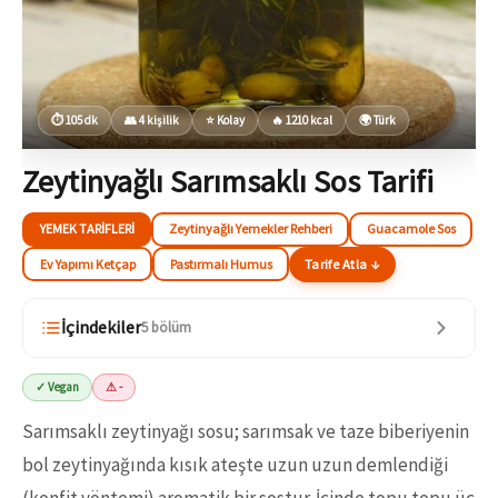
⏱ 105 dk
👥 4 kişilik
⭐ Kolay
🔥 1210 kcal
🌍 Türk
Zeytinyağlı Sarımsaklı Sos Tarifi
YEMEK TARIFLERI
Zeytinyağlı Yemekler Rehberi
Guacamole Sos
Ev Yapımı Ketçap
Pastırmalı Humus
Tarife Atla ↓
İçindekiler
5 bölüm
✓ Vegan
⚠ -
Sarımsaklı zeytinyağı sosu; sarımsak ve taze biberiyenin
bol zeytinyağında kısık ateşte uzun uzun demlendiği
(konfit yöntemi) aromatik bir sostur. İçinde topu topu üç