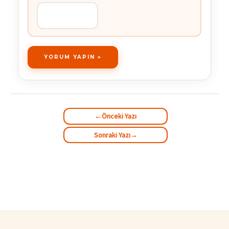
←
Önceki Yazı
Sonraki Yazı
→