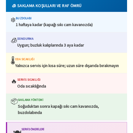
🧊 SAKLAMA KOŞULLARI VE RAF ÖMRÜ
❄️
BUZDOLABI
1 haftaya kadar (kapağı sıkı cam kavanozda)
🧊
DONDURMA
Uygun; buzluk kalıplarında 3 aya kadar
🌡️
ODA SICAKLIĞI
Yalnızca servis için kısa süre; uzun süre dışarıda bırakmayın
🔥
SERVIS SICAKLIĞI
Oda sıcaklığında
📦
SAKLAMA YÖNTEMI
Soğuduktan sonra kapağı sıkı cam kavanozda,
buzdolabında
SERVIS ÖNERILERI