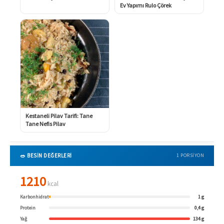
Ev Yapımı Rulo Çörek
Kestaneli Pilav Tarifi: Tane
Tane Nefis Pilav
🥗 BESİN DEĞERLERİ
1 PORSIYON
1210
kcal
Karbonhidrat
1 g
Protein
0,4 g
Yağ
134 g