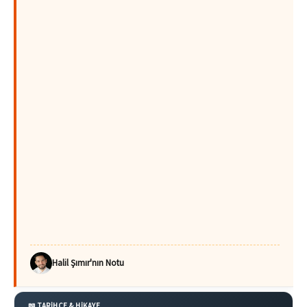
Halil Şımır'nın Notu
📖 TARİHÇE & HİKAYE