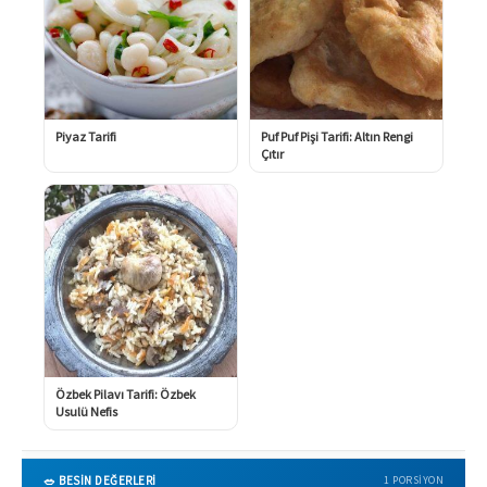
Piyaz Tarifi
Puf Puf Pişi Tarifi: Altın Rengi
Çıtır
Özbek Pilavı Tarifi: Özbek
Usulü Nefis
🥗 BESİN DEĞERLERİ
1 PORSIYON