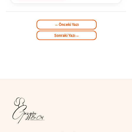
←
Önceki Yazı
Sonraki Yazı
→