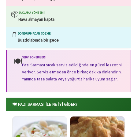
📦
SAKLAMA YÖNTEMI
Hava almayan kapta
🫙
DONDURMADAN ÇÖZME
Buzdolabında bir gece
SERVIS ÖNERILERI
🍽️
Pazı Sarması sıcak servis edildiğinde en güzel lezzetini
veriyor. Servis etmeden önce birkaç dakika dinlendirin.
Yanında taze salata veya yoğurtla harika uyum sağlar.
🍽️ PAZI SARMASI ILE NE İYI GIDER?