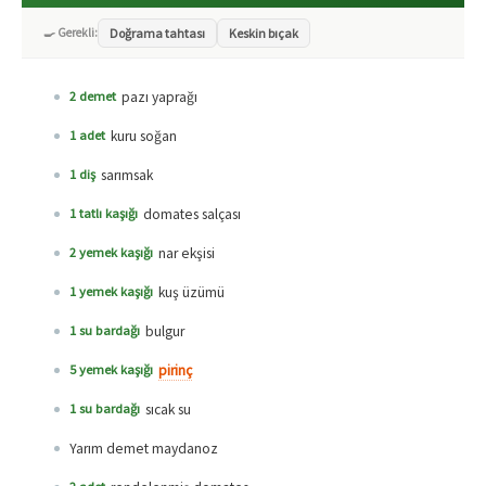
🍳 Gerekli:
Doğrama tahtası
Keskin bıçak
pazı yaprağı
2 demet
kuru soğan
1 adet
sarımsak
1 diş
domates salçası
1 tatlı kaşığı
nar ekşisi
2 yemek kaşığı
kuş üzümü
1 yemek kaşığı
bulgur
1 su bardağı
pirinç
5 yemek kaşığı
sıcak su
1 su bardağı
Yarım demet maydanoz