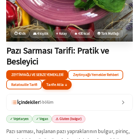
⏱ 40 dk
👥 4 kişilik
⭐ Kolay
🔥 430 kcal
🌍 Türk Mutfağı
Pazı Sarması Tarifi: Pratik ve
Besleyici
ZEYTINYAĞLI VE SEBZE YEMEKLERI
Zeytinyağlı Yemekler Rehberi
Ratatouille Tarifi
Tarife Atla ↓
İçindekiler
5 bölüm
✓ Vejetaryen
✓ Vegan
⚠ Gluten (bulgur)
Pazı sarması, haşlanan pazı yapraklarının bulgur, pirinç,