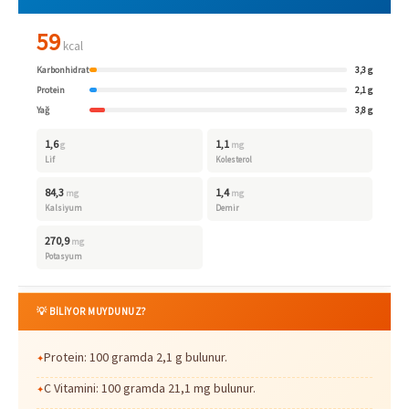
59
kcal
Karbonhidrat
3,3 g
Protein
2,1 g
Yağ
3,8 g
1,6
1,1
g
mg
Lif
Kolesterol
84,3
1,4
mg
mg
Kalsiyum
Demir
270,9
mg
Potasyum
💡 BİLİYOR MUYDUNUZ?
Protein: 100 gramda 2,1 g bulunur.
C Vitamini: 100 gramda 21,1 mg bulunur.