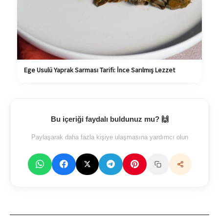
Ege Usulü Yaprak Sarması Tarifi: İnce Sarılmış Lezzet
Bu içeriği faydalı buldunuz mu? 🙌
Paylaşarak daha fazla kişiye ulaşmasına yardımcı olun