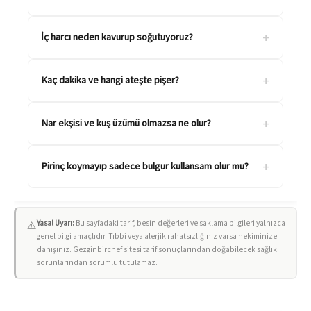
+
İç harcı neden kavurup soğutuyoruz?
+
Kaç dakika ve hangi ateşte pişer?
+
Nar ekşisi ve kuş üzümü olmazsa ne olur?
+
Pirinç koymayıp sadece bulgur kullansam olur mu?
Yasal Uyarı:
Bu sayfadaki tarif, besin değerleri ve saklama bilgileri yalnızca
⚠️
genel bilgi amaçlıdır. Tıbbi veya alerjik rahatsızlığınız varsa hekiminize
danışınız. Gezginbirchef sitesi tarif sonuçlarından doğabilecek sağlık
sorunlarından sorumlu tutulamaz.