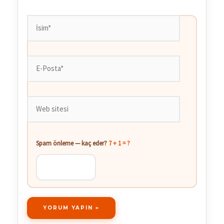
İsim*
E-
Posta*
Web
sitesi
Spam önleme — kaç eder?
7 + 1 = ?