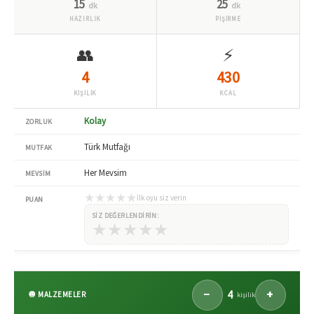
15
25
dk
dk
HAZIRLIK
PİŞİRME
👥
⚡
4
430
KİŞİLİK
KCAL
Kolay
ZORLUK
Türk Mutfağı
MUTFAK
Her Mevsim
MEVSIM
★
★
★
★
★
İlk oyu siz verin
PUAN
SIZ DEĞERLENDIRIN:
★
★
★
★
★
4
−
+
🧅 MALZEMELER
kişilik