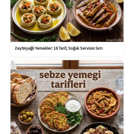
Zeytinyağlı Yemekler: 16 Tarif, Soğuk Servisin Sırrı