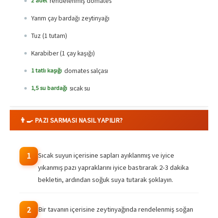
rendelenmiş domates
2 adet
Yarım çay bardağı zeytinyağı
Tuz (1 tutam)
Karabiber (1 çay kaşığı)
domates salçası
1 tatlı kaşığı
sıcak su
1,5 su bardağı
👨‍🍳 PAZI SARMASI NASIL YAPILIR?
Sıcak suyun içerisine sapları ayıklanmış ve iyice
1
yıkanmış pazı yapraklarını iyice bastırarak 2-3 dakika
bekletin, ardından soğuk suya tutarak şoklayın.
Bir tavanın içerisine zeytinyağında rendelenmiş soğan
2