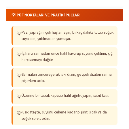
💡 PÜF NOKTALARI VE PRATIK İPUÇLARI
Pazı yaprağını çok haşlamayın; birkaç dakika tutup soğuk
💡
suya alın, yırtılmadan yumuşar.
İç harcı sarmadan önce hafif kavurup suyunu çektirin; çiğ
💡
harç sarmayı dağıtır.
Sarmaları tencereye sıkı sıkı dizin; gevşek dizilen sarma
💡
pişerken açılır.
Üzerine bir tabak kapatıp hafif ağırlık yapın; sabit kalır.
💡
Kısık ateşte, suyunu çekene kadar pişirin; sıcak ya da
💡
soğuk servis edin.