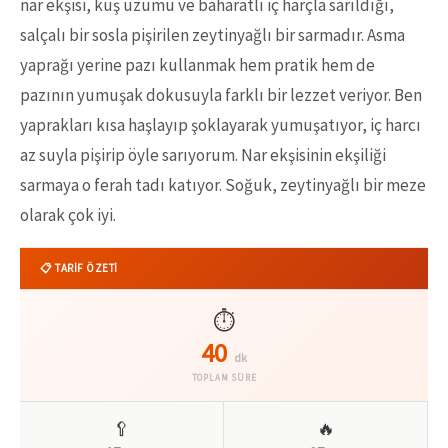
nar ekşisi, kuş üzümü ve baharatlı iç harçla sarıldığı,
salçalı bir sosla pişirilen zeytinyağlı bir sarmadır. Asma
yaprağı yerine pazı kullanmak hem pratik hem de
pazının yumuşak dokusuyla farklı bir lezzet veriyor. Ben
yaprakları kısa haşlayıp şoklayarak yumuşatıyor, iç harcı
az suyla pişirip öyle sarıyorum. Nar ekşisinin ekşiliği
sarmaya o ferah tadı katıyor. Soğuk, zeytinyağlı bir meze
olarak çok iyi.
📋 TARİF ÖZETİ
⏱️
40
dk
TOPLAM SÜRE
🥄
🔥