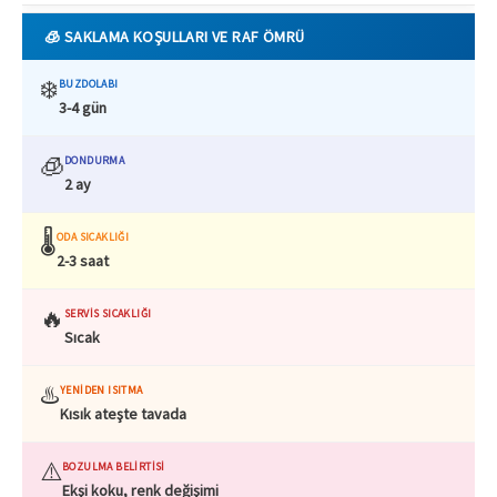
🧊 SAKLAMA KOŞULLARI VE RAF ÖMRÜ
❄️
BUZDOLABI
3-4 gün
🧊
DONDURMA
2 ay
🌡️
ODA SICAKLIĞI
2-3 saat
🔥
SERVIS SICAKLIĞI
Sıcak
♨️
YENIDEN ISITMA
Kısık ateşte tavada
⚠️
BOZULMA BELIRTISI
Ekşi koku, renk değişimi