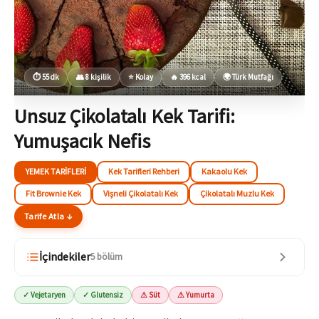
⏱ 55 dk
👥 8 kişilik
⭐ Kolay
🔥 396 kcal
🌍 Türk Mutfağı
Unsuz Çikolatalı Kek Tarifi:
Yumuşacık Nefis
YEMEK TARIFLERI
Kek Tarifleri Rehberi
Kakaolu Kek
Fit Brownie Kek
Vişneli Çikolatalı Kek
Çikolatalı Muzlu Kek
Tarife Atla ↓
İçindekiler
5 bölüm
✓ Vejetaryen
✓ Glutensiz
⚠ Süt
⚠ Yumurta