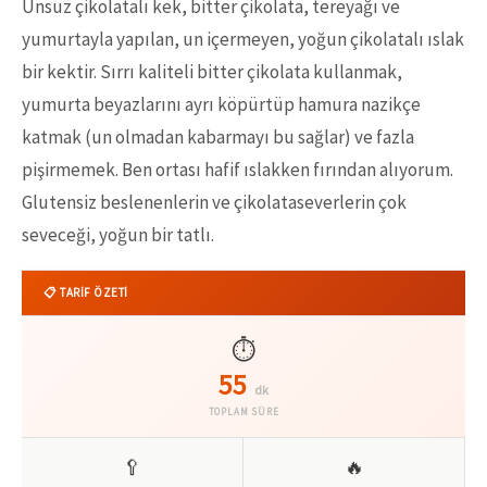
Unsuz çikolatalı kek, bitter çikolata, tereyağı ve
yumurtayla yapılan, un içermeyen, yoğun çikolatalı ıslak
bir kektir. Sırrı kaliteli bitter çikolata kullanmak,
yumurta beyazlarını ayrı köpürtüp hamura nazikçe
katmak (un olmadan kabarmayı bu sağlar) ve fazla
pişirmemek. Ben ortası hafif ıslakken fırından alıyorum.
Glutensiz beslenenlerin ve çikolataseverlerin çok
seveceği, yoğun bir tatlı.
📋 TARİF ÖZETİ
⏱️
55
dk
TOPLAM SÜRE
🥄
🔥