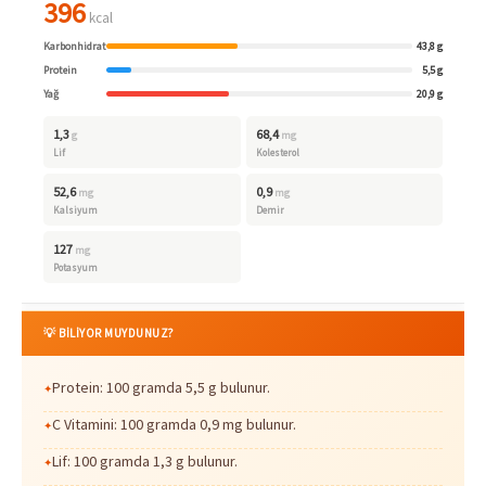
396
kcal
Karbonhidrat
43,8 g
Protein
5,5 g
Yağ
20,9 g
1,3
68,4
g
mg
Lif
Kolesterol
52,6
0,9
mg
mg
Kalsiyum
Demir
127
mg
Potasyum
💡 BİLİYOR MUYDUNUZ?
Protein: 100 gramda 5,5 g bulunur.
C Vitamini: 100 gramda 0,9 mg bulunur.
Lif: 100 gramda 1,3 g bulunur.