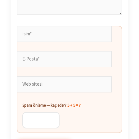
İsim*
E-
Posta*
Web
sitesi
Spam önleme — kaç eder?
5 + 5 = ?