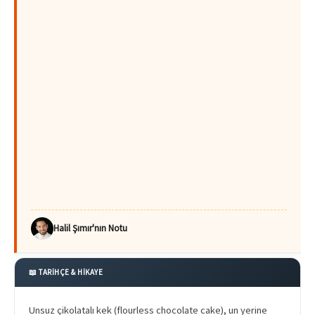
Halil Şımır'nın Notu
📖 TARİHÇE & HİKAYE
Unsuz çikolatalı kek (flourless chocolate cake), un yerine