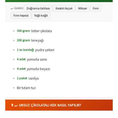
🍳 Gerekli:
Doğrama tahtası
Keskin bıçak
Mikser
Fırın
Fırın tepsisi
Yağlı kağıt
bitter çikolata
300 gram
tereyağı
200 gram
pudra şekeri
1 su bardağı
yumurta sarısı
4 adet
yumurta beyazı
4 adet
vanilya
1 paket
Bir tutam tuz
👨‍🍳 UNSUZ ÇIKOLATALI KEK NASIL YAPILIR?