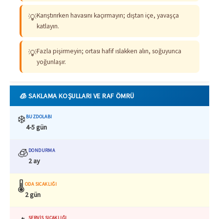
Karıştırırken havasını kaçırmayın; dıştan içe, yavaşça
💡
katlayın.
Fazla pişirmeyin; ortası hafif ıslakken alın, soğuyunca
💡
yoğunlaşır.
🧊 SAKLAMA KOŞULLARI VE RAF ÖMRÜ
❄️
BUZDOLABI
4-5 gün
🧊
DONDURMA
2 ay
🌡️
ODA SICAKLIĞI
2 gün
SERVIS SICAKLIĞI