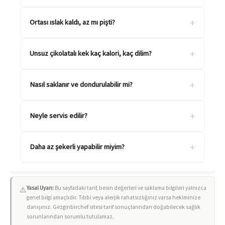
+
Ortası ıslak kaldı, az mı pişti?
+
Unsuz çikolatalı kek kaç kalori, kaç dilim?
+
Nasıl saklanır ve dondurulabilir mi?
+
Neyle servis edilir?
+
Daha az şekerli yapabilir miyim?
Yasal Uyarı:
Bu sayfadaki tarif, besin değerleri ve saklama bilgileri yalnızca
⚠️
genel bilgi amaçlıdır. Tıbbi veya alerjik rahatsızlığınız varsa hekiminize
danışınız. Gezginbirchef sitesi tarif sonuçlarından doğabilecek sağlık
sorunlarından sorumlu tutulamaz.