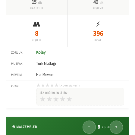
15
40
dk
dk
HAZIRLIK
PİŞİRME
👥
⚡
8
396
KİŞİLİK
KCAL
Kolay
ZORLUK
Türk Mutfağı
MUTFAK
Her Mevsim
MEVSIM
★
★
★
★
★
İlk oyu siz verin
PUAN
SIZ DEĞERLENDIRIN:
★
★
★
★
★
8
−
+
🧅 MALZEMELER
kişilik