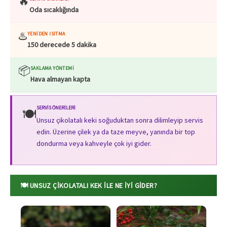
🔥
Oda sıcaklığında
♨️
YENIDEN ISITMA
150 derecede 5 dakika
📦
SAKLAMA YÖNTEMI
Hava almayan kapta
SERVIS ÖNERILERI
🍽️
Unsuz çikolatalı keki soğuduktan sonra dilimleyip servis
edin. Üzerine çilek ya da taze meyve, yanında bir top
dondurma veya kahveyle çok iyi gider.
🍽️ UNSUZ ÇIKOLATALI KEK ILE NE İYI GIDER?