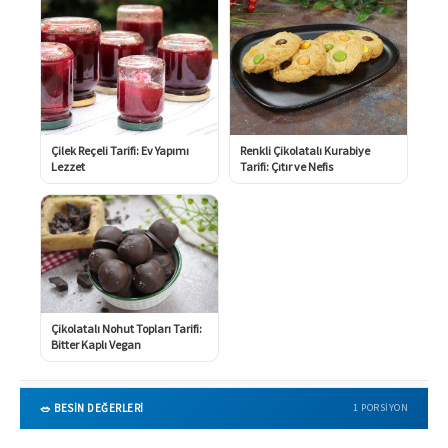
Çilek Reçeli Tarifi: Ev Yapımı
Renkli Çikolatalı Kurabiye
Lezzet
Tarifi: Çıtır ve Nefis
Çikolatalı Nohut Topları Tarifi:
Bitter Kaplı Vegan
🥗 BESİN DEĞERLERİ
1 PORSIYON