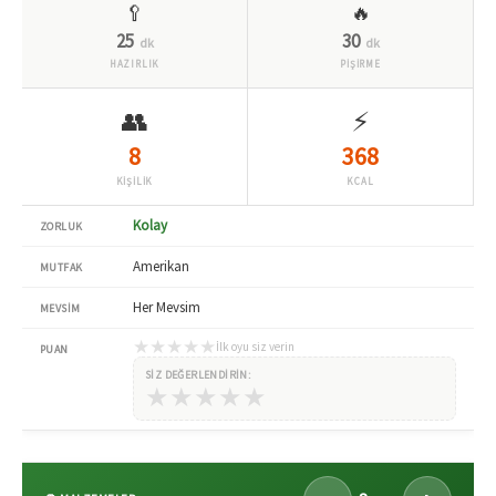
🥄
🔥
25
30
dk
dk
HAZIRLIK
PİŞİRME
👥
⚡
8
368
KİŞİLİK
KCAL
Kolay
ZORLUK
Amerikan
MUTFAK
Her Mevsim
MEVSIM
★
★
★
★
★
İlk oyu siz verin
PUAN
SIZ DEĞERLENDIRIN:
★
★
★
★
★