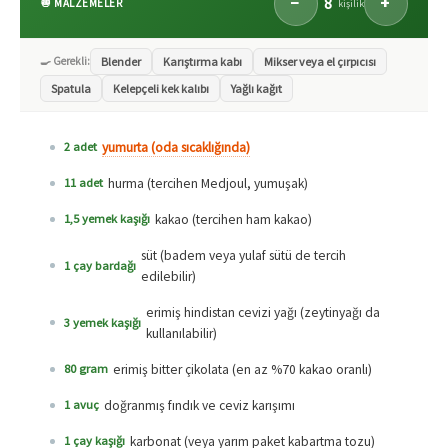
8
−
+
🧅 MALZEMELER
kişilik
🍳 Gerekli:
Blender
Karıştırma kabı
Mikser veya el çırpıcısı
Spatula
Kelepçeli kek kalıbı
Yağlı kağıt
yumurta (oda sıcaklığında)
2 adet
hurma (tercihen Medjoul, yumuşak)
11 adet
kakao (tercihen ham kakao)
1,5 yemek kaşığı
süt (badem veya yulaf sütü de tercih
1 çay bardağı
edilebilir)
erimiş hindistan cevizi yağı (zeytinyağı da
3 yemek kaşığı
kullanılabilir)
erimiş bitter çikolata (en az %70 kakao oranlı)
80 gram
doğranmış fındık ve ceviz karışımı
1 avuç
karbonat (veya yarım paket kabartma tozu)
1 çay kaşığı