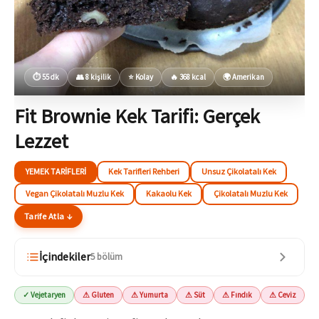
⏱ 55 dk
👥 8 kişilik
⭐ Kolay
🔥 368 kcal
🌍 Amerikan
Fit Brownie Kek Tarifi: Gerçek
Lezzet
YEMEK TARIFLERI
Kek Tarifleri Rehberi
Unsuz Çikolatalı Kek
Vegan Çikolatalı Muzlu Kek
Kakaolu Kek
Çikolatalı Muzlu Kek
Tarife Atla ↓
İçindekiler
5 bölüm
✓ Vejetaryen
⚠ Gluten
⚠ Yumurta
⚠ Süt
⚠ Fındık
⚠ Ceviz