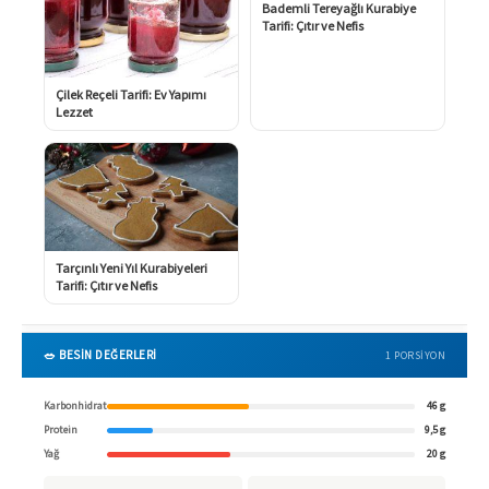
Bademli Tereyağlı Kurabiye
Tarifi: Çıtır ve Nefis
Çilek Reçeli Tarifi: Ev Yapımı
Lezzet
Tarçınlı Yeni Yıl Kurabiyeleri
Tarifi: Çıtır ve Nefis
🥗 BESİN DEĞERLERİ
1 PORSIYON
Karbonhidrat
46 g
Protein
9,5 g
Yağ
20 g