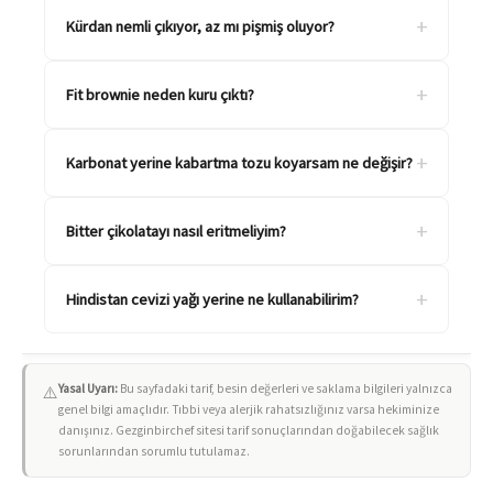
+
Kürdan nemli çıkıyor, az mı pişmiş oluyor?
+
Fit brownie neden kuru çıktı?
+
Karbonat yerine kabartma tozu koyarsam ne değişir?
+
Bitter çikolatayı nasıl eritmeliyim?
+
Hindistan cevizi yağı yerine ne kullanabilirim?
Yasal Uyarı:
Bu sayfadaki tarif, besin değerleri ve saklama bilgileri yalnızca
⚠️
genel bilgi amaçlıdır. Tıbbi veya alerjik rahatsızlığınız varsa hekiminize
danışınız. Gezginbirchef sitesi tarif sonuçlarından doğabilecek sağlık
sorunlarından sorumlu tutulamaz.