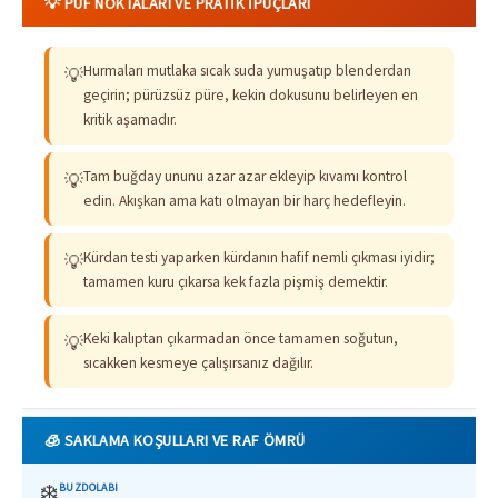
💡 PÜF NOKTALARI VE PRATIK İPUÇLARI
Hurmaları mutlaka sıcak suda yumuşatıp blenderdan
💡
geçirin; pürüzsüz püre, kekin dokusunu belirleyen en
kritik aşamadır.
Tam buğday ununu azar azar ekleyip kıvamı kontrol
💡
edin. Akışkan ama katı olmayan bir harç hedefleyin.
Kürdan testi yaparken kürdanın hafif nemli çıkması iyidir;
💡
tamamen kuru çıkarsa kek fazla pişmiş demektir.
Keki kalıptan çıkarmadan önce tamamen soğutun,
💡
sıcakken kesmeye çalışırsanız dağılır.
🧊 SAKLAMA KOŞULLARI VE RAF ÖMRÜ
❄️
BUZDOLABI