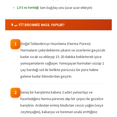
tam buğday unu (azar azar ekleyin)
1,5-2 su bardağı
👨‍🍳 FIT BROWNIE NASIL YAPILIR?
Doğal Tatlandırıcıyı Hazırlama (Hurma Püresi):
1
Hurmaların çekirdeklerini çıkarın ve üzerlerini geçecek
kadar sıcak su ekleyip 15-20 dakika bekleterek iyice
yumuşamalarını sağlayın. Yumuşayan hurmaları süzüp 1
çay bardağı süt ile birlikte pürüzsüz bir püre haline
gelene kadar blenderdan geçirin.
Geniş bir karıştırma kabına 2 adet yumurtayı ve
2
hazırladığınız hurma püresini alıp bir çırpıcı ile güzelce
karıştırın. Ardından erimiş hindistan cevizi yağını (veya
zeytinyağını), kakaoyu ve benmari usulü erittiğiniz