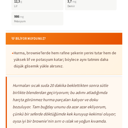
12,3
3,7
g
mg
Lif
Demir
986
mg
Potasyum
💡 BİLİYOR MUYDUNUZ?
Hurma, brownie'lerde hem rafine şekerin yerini tutar hem de
yüksek lif ve potasyum katar; böylece aynı tatmini daha
düşük glisemik yükle alırsınız.
Hurmaları sıcak suda 20 dakika beklettikten sonra sütle
birlikte blenderdan geçiriyorum; bu adımı atladığımda
harçta görünmez hurma parçaları kalıyor ve doku
bozuluyor. Tam buğday ununu da azar azar ekliyorum,
çünkü bir seferde döktüğümde kek kuruyup kekimsi oluyor;
oysa iyi bir brownie'nin sırrı o ıslak ve yoğun kıvamda.