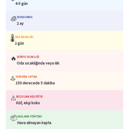
4-5 gün
🧊
DONDURMA
2 ay
🌡️
ODA SICAKLIĞI
2 gün
🔥
SERVIS SICAKLIĞI
Oda sıcaklığında veya ılık
♨️
YENIDEN ISITMA
150 derecede 5 dakika
⚠️
BOZULMA BELIRTISI
Küf, ekşi koku
📦
SAKLAMA YÖNTEMI
Hava almayan kapta