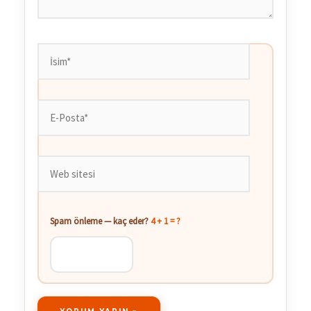
İsim*
E-
Posta*
Web
sitesi
Spam önleme — kaç eder?
4 + 1 = ?