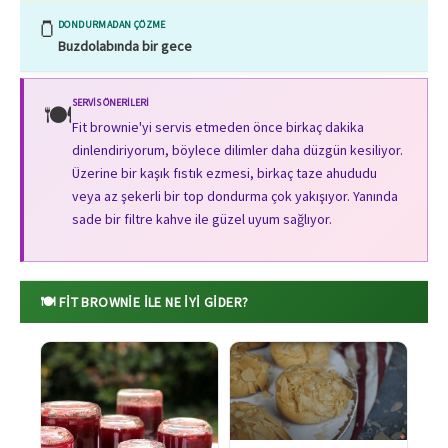
🫙
DONDURMADAN ÇÖZME
Buzdolabında bir gece
SERVIS ÖNERILERI
🍽️
Fit brownie'yi servis etmeden önce birkaç dakika
dinlendiriyorum, böylece dilimler daha düzgün kesiliyor.
Üzerine bir kaşık fıstık ezmesi, birkaç taze ahududu
veya az şekerli bir top dondurma çok yakışıyor. Yanında
sade bir filtre kahve ile güzel uyum sağlıyor.
🍽️ FIT BROWNIE ILE NE İYI GIDER?