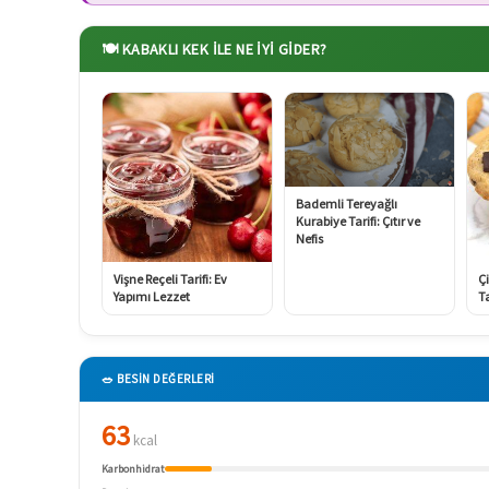
🍽️ KABAKLI KEK ILE NE İYI GIDER?
Bademli Tereyağlı
Kurabiye Tarifi: Çıtır ve
Nefis
Vişne Reçeli Tarifi: Ev
Çi
Yapımı Lezzet
Ta
🥗 BESİN DEĞERLERİ
63
kcal
Karbonhidrat