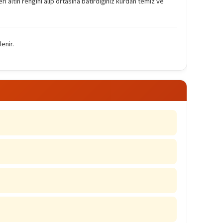
ri altın rengini alıp ortasına batırdığınız kürdan temiz ve
enir.