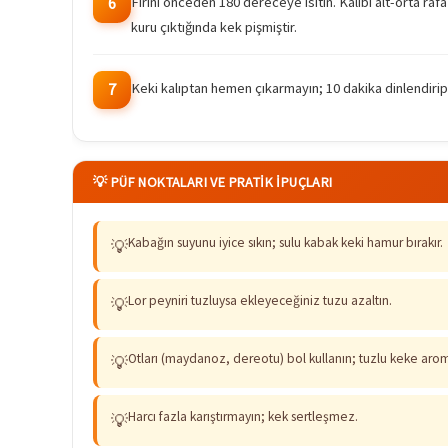
Fırını önceden 180 dereceye ısıtın. Kalıbı alt-orta rafa
6
kuru çıktığında kek pişmiştir.
Keki kalıptan hemen çıkarmayın; 10 dakika dinlendirip ı
7
💡 PÜF NOKTALARI VE PRATIK İPUÇLARI
Kabağın suyunu iyice sıkın; sulu kabak keki hamur bırakır.
💡
Lor peyniri tuzluysa ekleyeceğiniz tuzu azaltın.
💡
Otları (maydanoz, dereotu) bol kullanın; tuzlu keke arom
💡
Harcı fazla karıştırmayın; kek sertleşmez.
💡