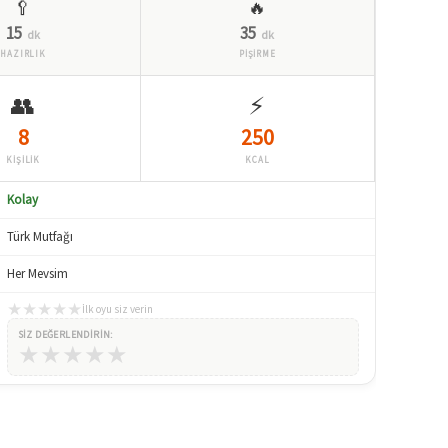
🥄
🔥
15
35
dk
dk
HAZIRLIK
PİŞİRME
👥
⚡
8
250
KİŞİLİK
KCAL
Kolay
Türk Mutfağı
Her Mevsim
★
★
★
★
★
İlk oyu siz verin
SIZ DEĞERLENDIRIN:
★
★
★
★
★