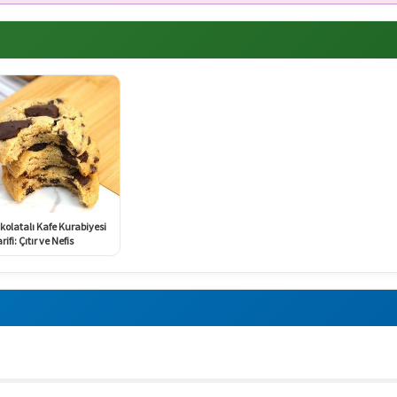
kolatalı Kafe Kurabiyesi
rifi: Çıtır ve Nefis