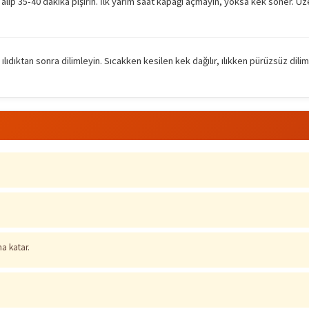
 alıp 35-40 dakika pişirin. İlk yarım saat kapağı açmayın, yoksa kek söner. Üze
lıdıktan sonra dilimleyin. Sıcakken kesilen kek dağılır, ılıkken pürüzsüz diliml
a katar.