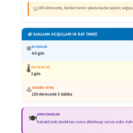
180 derecede, kürdan temiz çıkana kadar pişirin; soğuyu
💡
🧊 SAKLAMA KOŞULLARI VE RAF ÖMRÜ
❄️
BUZDOLABI
4-5 gün
🌡️
ODA SICAKLIĞI
2 gün
♨️
YENIDEN ISITMA
150 derecede 5 dakika
SERVIS ÖNERILERI
🍽️
Kabaklı keki ılındıktan sonra dilimleyip servis edin. Ka