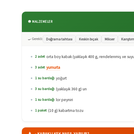
🧅 MALZEMELER
🍳 Gerekli:
Doğrama tahtası
Keskin bıçak
Mikser
Karıştır
orta boy kabak (yaklaşık 400 g, rendelenmiş ve suyu 
2 adet
yumurta
3 adet
yoğurt
1 su bardağı
(yaklaşık 360 g) un
3 su bardağı
lor peyniri
1 su bardağı
(10 g) kabartma tozu
1 paket
👨‍🍳 KABAKLI KEK NASIL YAPILIR?