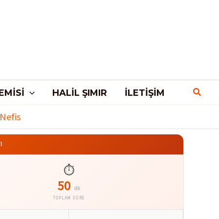
EMISI
HALIL ŞIMIR
İLETIŞIM
Nefis
İ
⏱️
50
dk
TOPLAM SÜRE