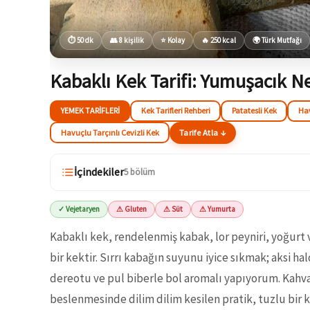
⏱ 50 dk
👥 8 kişilik
⭐ Kolay
🔥 250 kcal
🌍 Türk Mutfağı
Kabaklı Kek Tarifi: Yumuşacık Ne
YEMEK TARIFLERI
Kek Tarifleri Rehberi
Patatesli Kek
Ha
Havuçlu Tarçınlı Cevizli Kek
Tarife Atla ↓
İçindekiler
5 bölüm
✓ Vejetaryen
⚠ Gluten
⚠ Süt
⚠ Yumurta
Kabaklı kek, rendelenmiş kabak, lor peyniri, yoğurt 
bir kektir. Sırrı kabağın suyunu iyice sıkmak; aksi h
dereotu ve pul biberle bol aromalı yapıyorum. Kahval
beslenmesinde dilim dilim kesilen pratik, tuzlu bir k