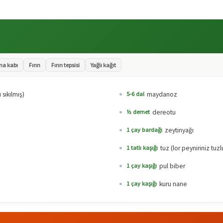
ma kabı
Fırın
Fırın tepsisi
Yağlı kağıt
sıkılmış)
maydanoz
5-6 dal
dereotu
½ demet
zeytinyağı
1 çay bardağı
tuz (lor peyniriniz tuzl
1 tatlı kaşığı
pul biber
1 çay kaşığı
kuru nane
1 çay kaşığı