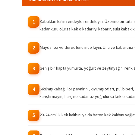
Kabakları kalın rendeyle rendeleyin. Üzerine bir tutam
1
kadar kuru olursa kek o kadar iyi kabarır, sulu kabak k
Maydanoz ve dereotunu ince kıyın. Unu ve kabartma toz
2
Geniş bir kapta yumurta, yoğurt ve zeytinyağını renk a
3
Sıkılmış kabağı, lor peynirini, kıyılmış otları, pul bib
4
karıştırmayın; harç ne kadar az yoğrulursa kek o kada
20-24 cm'lik kek kalıbını ya da baton kek kalıbını yağl
5