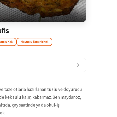
fis
vuçlu Kek
Havuçlu Tarçınlı Kek
ve taze otlarla hazırlanan tuzlu ve doyurucu
alde kek sulu kalır, kabarmaz. Ben maydanoz,
tıda, çay saatinde ya da okul-iş
ek.