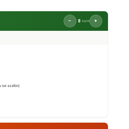
8
−
+
kişilik
u ise azaltın)