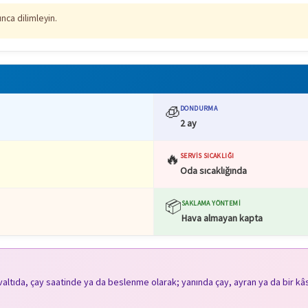
nca dilimleyin.
🧊
DONDURMA
2 ay
🔥
SERVIS SICAKLIĞI
Oda sıcaklığında
📦
SAKLAMA YÖNTEMI
Hava almayan kapta
hvaltıda, çay saatinde ya da beslenme olarak; yanında çay, ayran ya da bir kâs