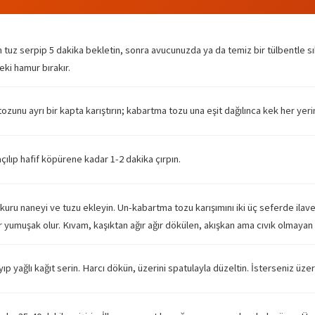
 tuz serpip 5 dakika bekletin, sonra avucunuzda ya da temiz bir tülbentle sık
eki hamur bırakır.
unu ayrı bir kapta karıştırın; kabartma tozu una eşit dağılınca kek her yeri
çılıp hafif köpürene kadar 1-2 dakika çırpın.
eri, kuru naneyi ve tuzu ekleyin. Un-kabartma tozu karışımını iki üç seferde il
r yumuşak olur. Kıvam, kaşıktan ağır ağır dökülen, akışkan ama cıvık olmayan 
ayıp yağlı kağıt serin. Harcı dökün, üzerini spatulayla düzeltin. İsterseniz ü